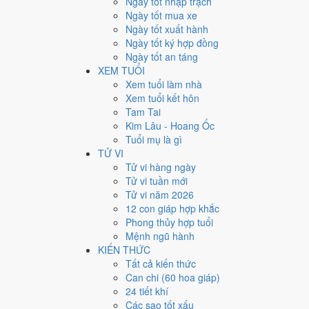
Ngày tốt nhập trạch
18
Ngày tốt mua xe
Ngày tốt xuất hành
Giờ
Ngày tốt ký hợp đồng
Mậu Tý
Ngày tốt an táng
Ngày 18
XEM TUỔI
Bính Tý
Xem tuổi làm nhà
Tháng 7
Xem tuổi kết hôn
Bính Thân
Tam Tai
Năm 2026
Kim Lâu - Hoang Ốc
Bính Ngọ
Tuổi mụ là gì
TỬ VI
Ngày Bính Tý có Trực
Định
(ngày yên ổn, vững chắc) v
Tử vi hàng ngày
trọng.
Tử vi tuần mới
Tuổi
Thân, Thìn, Sửu
hợp ngày; tuổi
Ngọ
nên thận trọn
Tử vi năm 2026
12 con giáp hợp khắc
Ngày 30/8/2026 tốt hay xấu
Phong thủy hợp tuổi
Mệnh ngũ hành
Ngày 30/8/2026 đạt
7.3/10
trung bình cho 7 việc chính: 
KIẾN THỨC
Thanh Long hoàng đạo nên điểm từng việc chênh nhau 
Tất cả kiến thức
Can chi (60 hoa giáp)
💍
Cưới hỏi - đính hôn
24 tiết khí
9
/10
Rất tốt
Các sao tốt xấu