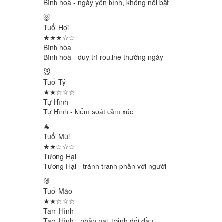
Bình hoà - ngày yên bình, không nổi bật
🐷
Tuổi Hợi
★★★☆☆
Bình hòa
Bình hoà - duy trì routine thường ngày
🐭
Tuổi Tý
★★☆☆☆
Tự Hình
Tự Hình - kiểm soát cảm xúc
🐐
Tuổi Mùi
★★☆☆☆
Tương Hại
Tương Hại - tránh tranh phần với người
🐰
Tuổi Mão
★★☆☆☆
Tam Hình
Tam Hình - nhẫn nại, tránh đối đầu