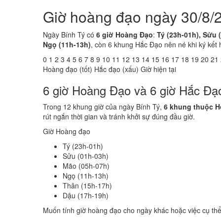
Giờ hoàng đạo ngày 30/8/
Ngày Bính Tý có
6 giờ Hoàng Đạo
:
Tý (23h-01h), Sửu 
Ngọ (11h-13h)
, còn 6 khung Hắc Đạo nên né khi ký kết 
0
1
2
3
4
5
6
7
8
9
10
11
12
13
14
15
16
17
18
19
20
21
Hoàng đạo (tốt)
Hắc đạo (xấu)
Giờ hiện tại
6 giờ Hoàng Đạo và 6 giờ Hắc Đạ
Trong 12 khung giờ của ngày Bính Tý,
6 khung thuộc 
rút ngắn thời gian và tránh khởi sự đúng đầu giờ.
Giờ Hoàng đạo
Tý (23h-01h)
Sửu (01h-03h)
Mão (05h-07h)
Ngọ (11h-13h)
Thân (15h-17h)
Dậu (17h-19h)
Muốn tính giờ hoàng đạo cho ngày khác hoặc việc cụ th