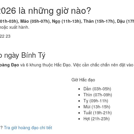
2026 là những giờ nào?
(01h-03h), Mão (05h-07h), Ngọ (11h-13h), Thân (15h-17h), Dậu (17
hoặc xuất hành.
22
23
o ngày Bính Tý
Hoàng Đạo
và 6 khung thuộc Hắc Đạo. Việc cần chắc chắn nên đặt vào
Giờ Hắc đạo
Dần (03h-05h)
Thìn (07h-09h)
Tỵ (09h-11h)
Mùi (13h-15h)
Tuất (19h-21h)
Hợi (21h-23h)
ể?
Tra giờ hoàng đạo chi tiết