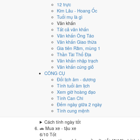
Cưới hỏi - đính hôn hôm nay ở
mức rất tốt (9/10)
12 trực
Cách tính ngày tốt
Kim Lâu - Hoang Ốc
🏪
Khai trương - mở cửa hàng
Tuổi mụ là gì
6
/10
Tốt
Văn khấn
Khai trương - mở cửa hàng hôm nay ở
mức tốt (6/
Tất cả văn khấn
Văn khấn Ông Táo
Cách tính ngày tốt
Văn khấn Giao thừa
🤝
Ký hợp đồng - giao ước
Gia tiên Rằm, mùng 1
9
/10
Rất tốt
Thần Tài Thổ Địa
Ký hợp đồng - giao ước hôm nay ở
mức rất tốt (9/
Văn khấn nhập trạch
Cách tính ngày tốt
Văn khấn cúng giỗ
🏗️
Động thổ - khởi công
CÔNG CỤ
6
/10
Tốt
Đổi lịch âm - dương
Động thổ - khởi công hôm nay ở
mức tốt (6/10)
nh
Tính tuổi âm lịch
Xem giờ hoàng đạo
Cách tính ngày tốt
Tính Can Chi
🏡
Nhập trạch - vào nhà mới
Đếm ngày giữa 2 ngày
9
/10
Rất tốt
Tính cung mệnh
Nhập trạch - vào nhà mới hôm nay ở
mức rất tốt (
Cách tính ngày tốt
🚗
Mua xe - tậu xe
6
/10
Tốt