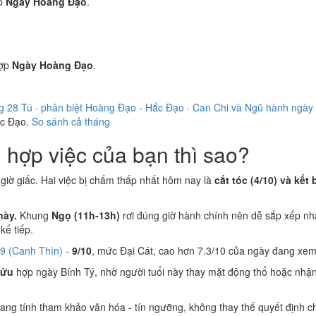
p
Ngày Hoàng Đạo
.
ợp
Ngày Hoàng Đạo
.
g 28 Tú
·
phân biệt Hoàng Đạo - Hắc Đạo
·
Can Chi và Ngũ hành ngày
ắc Đạo.
So sánh cả tháng
hợp việc của bạn thì sao?
i giờ giấc. Hai việc bị chấm thấp nhất hôm nay là
cắt tóc (4/10) và kết 
này.
Khung
Ngọ (11h-13h)
rơi đúng giờ hành chính nên dễ sắp xếp nh
ế tiếp.
/9 (Canh Thìn)
-
9/10
, mức Đại Cát, cao hơn 7.3/10 của ngày đang xem
Sửu
hợp ngày Bính Tý, nhờ người tuổi này thay mặt động thổ hoặc nhận
 mang tính tham khảo văn hóa - tín ngưỡng, không thay thế quyết định