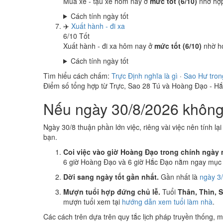
Mua xe - tậu xe hôm nay ở
mức tốt (6/10)
nhờ hợ
Cách tính ngày tốt
✈️
Xuất hành - đi xa
6
/10
Tốt
Xuất hành - đi xa hôm nay ở
mức tốt (6/10)
nhờ h
Cách tính ngày tốt
Tìm hiểu cách chấm:
Trực Định nghĩa là gì
·
Sao Hư tron
Điểm số tổng hợp từ Trực, Sao 28 Tú và Hoàng Đạo - H
Nếu ngày 30/8/2026 không 
Ngày 30/8 thuận phần lớn việc, riêng vài việc nên tính lạ
bạn.
Coi việc vào giờ Hoàng Đạo trong chính ngày 
6 giờ Hoàng Đạo và 6 giờ Hắc Đạo nằm ngay mục k
Dời sang ngày tốt gần nhất.
Gần nhất là
ngày 3
Mượn tuổi hợp đứng chủ lễ.
Tuổi
Thân, Thìn, 
mượn tuổi xem tại
hướng dẫn xem tuổi làm nhà
.
Các cách trên dựa trên quy tắc lịch pháp truyền thống,