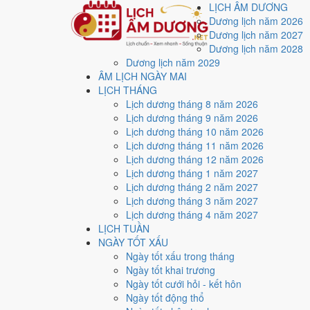
LỊCH ÂM DƯƠNG
Dương lịch năm 2026
Dương lịch năm 2027
Dương lịch năm 2028
Dương lịch năm 2029
Trang chủ
ÂM LỊCH NGÀY MAI
Lịch năm 2026
LỊCH THÁNG
Tháng 8/2026
Lịch dương tháng 8 năm 2026
Ngày 30/8/2026 (Bính Tý)
Lịch dương tháng 9 năm 2026
Xem ngày
30/8/2026
d
Lịch dương tháng 10 năm 2026
Lịch dương tháng 11 năm 2026
xấu?
Lịch dương tháng 12 năm 2026
Lịch dương tháng 1 năm 2027
Lịch dương tháng 2 năm 2027
Ngày 30/8/2026 dương lịch (Chủ Nhật) là ngày 18/7/2
Lịch dương tháng 3 năm 2027
trung bình
7.3/10
cho các việc quan trọng. Giờ Hoàng Đ
Lịch dương tháng 4 năm 2027
LỊCH TUẦN
Ngày Dương
NGÀY TỐT XẤU
Chủ Nhật
Ngày tốt xấu trong tháng
Ngày Âm
Ngày tốt khai trương
Tháng 8 năm 2026
Ngày tốt cưới hỏi - kết hôn
30
Ngày tốt động thổ
Tháng 7 âm năm 2026