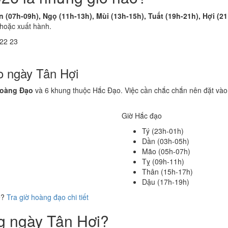
n (07h-09h), Ngọ (11h-13h), Mùi (13h-15h), Tuất (19h-21h), Hợi (2
 hoặc xuất hành.
22
23
o ngày Tân Hợi
Hoàng Đạo
và 6 khung thuộc Hắc Đạo. Việc cần chắc chắn nên đặt vào
Giờ Hắc đạo
Tý (23h-01h)
Dần (03h-05h)
Mão (05h-07h)
Tỵ (09h-11h)
Thân (15h-17h)
Dậu (17h-19h)
ể?
Tra giờ hoàng đạo chi tiết
ng ngày Tân Hợi?