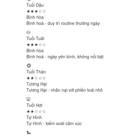
Tuổi Dậu
★★★☆☆
Bình hòa
Bình hoà - duy trì routine thường ngày
🐶
Tuổi Tuất
★★★☆☆
Bình hòa
Bình hoà - ngày yên bình, không nổi bật
🐵
Tuổi Thân
★★☆☆☆
Tương Hại
Tương Hại - nhẫn nại với phiền toái nhỏ
🐷
Tuổi Hợi
★★☆☆☆
Tự Hình
Tự Hình - kiểm soát cảm xúc
🐍