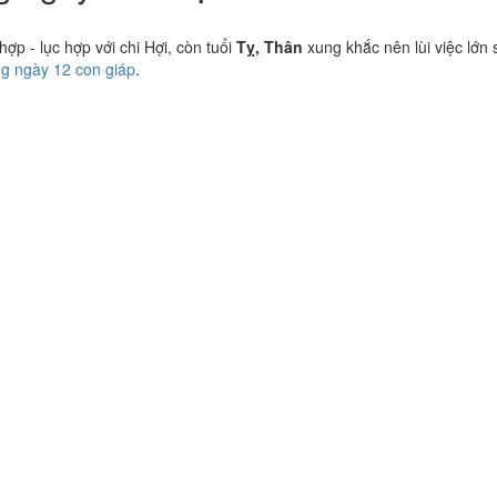
p - lục hợp với chi Hợi, còn tuổi
Tỵ, Thân
xung khắc nên lùi việc lớn 
ng ngày 12 con giáp
.