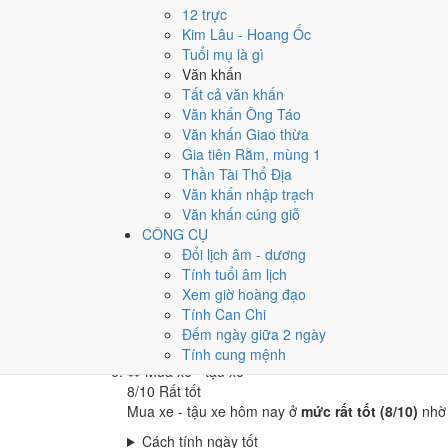
🏪
Khai trương - mở cửa hàng
12 trực
8
/10
Rất tốt
Kim Lâu - Hoang Ốc
Khai trương - mở cửa hàng hôm nay ở
mức rất tốt
Tuổi mụ là gì
Văn khấn
Cách tính ngày tốt
Tất cả văn khấn
🤝
Ký hợp đồng - giao ước
Văn khấn Ông Táo
10
/10
Rất tốt
Văn khấn Giao thừa
Ký hợp đồng - giao ước hôm nay ở
mức rất tốt (10
Gia tiên Rằm, mùng 1
Cách tính ngày tốt
Thần Tài Thổ Địa
🏗️
Động thổ - khởi công
Văn khấn nhập trạch
8
/10
Rất tốt
Văn khấn cúng giỗ
Động thổ - khởi công hôm nay ở
mức rất tốt (8/10
CÔNG CỤ
Đổi lịch âm - dương
Cách tính ngày tốt
Tính tuổi âm lịch
🏡
Nhập trạch - vào nhà mới
Xem giờ hoàng đạo
10
/10
Rất tốt
Tính Can Chi
Nhập trạch - vào nhà mới hôm nay ở
mức rất tốt 
Đếm ngày giữa 2 ngày
Cách tính ngày tốt
Tính cung mệnh
🚗
Mua xe - tậu xe
8
/10
Rất tốt
Mua xe - tậu xe hôm nay ở
mức rất tốt (8/10)
nhờ
Cách tính ngày tốt