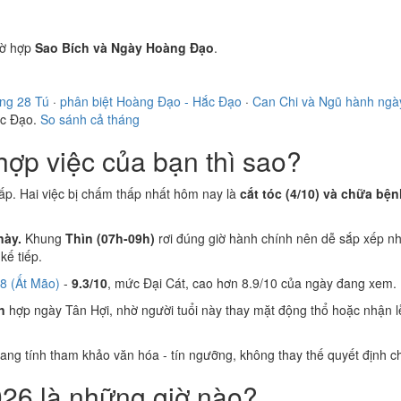
ờ hợp
Sao Bích và Ngày Hoàng Đạo
.
ong 28 Tú
·
phân biệt Hoàng Đạo - Hắc Đạo
·
Can Chi và Ngũ hành ngà
ắc Đạo.
So sánh cả tháng
ợp việc của bạn thì sao?
ấp. Hai việc bị chấm thấp nhất hôm nay là
cắt tóc (4/10) và chữa bện
này.
Khung
Thìn (07h-09h)
rơi đúng giờ hành chính nên dễ sắp xếp nh
ế tiếp.
8 (Ất Mão)
-
9.3/10
, mức Đại Cát, cao hơn 8.9/10 của ngày đang xem.
n
hợp ngày Tân Hợi, nhờ người tuổi này thay mặt động thổ hoặc nhận 
 mang tính tham khảo văn hóa - tín ngưỡng, không thay thế quyết định
26 là những giờ nào?