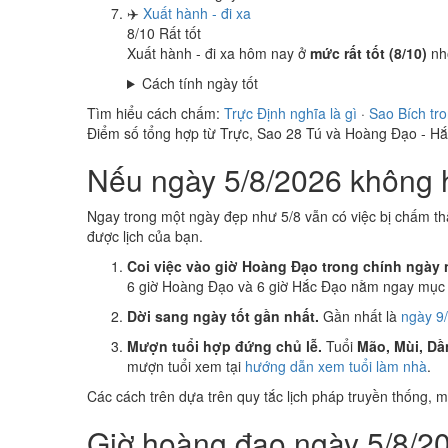
✈️
Xuất hành - đi xa
8
/10
Rất tốt
Xuất hành - đi xa hôm nay ở
mức rất tốt (8/10)
nh
Cách tính ngày tốt
Tìm hiểu cách chấm:
Trực Định nghĩa là gì
·
Sao Bích tr
Điểm số tổng hợp từ Trực, Sao 28 Tú và Hoàng Đạo - H
Nếu ngày 5/8/2026 không h
Ngay trong một ngày đẹp như 5/8 vẫn có việc bị chấm th
được lịch của bạn.
Coi việc vào giờ Hoàng Đạo trong chính ngày 
6 giờ Hoàng Đạo và 6 giờ Hắc Đạo nằm ngay mục k
Dời sang ngày tốt gần nhất.
Gần nhất là
ngày 9/
Mượn tuổi hợp đứng chủ lễ.
Tuổi
Mão, Mùi, Dầ
mượn tuổi xem tại
hướng dẫn xem tuổi làm nhà
.
Các cách trên dựa trên quy tắc lịch pháp truyền thống,
Giờ hoàng đạo ngày 5/8/20