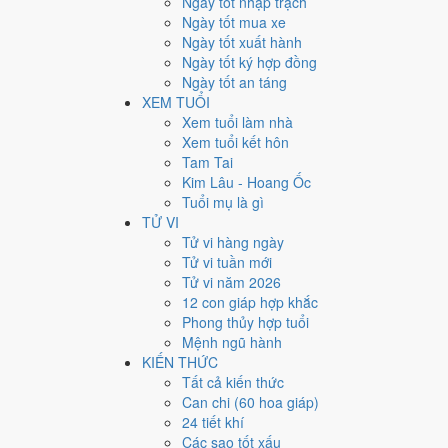
Ngày tốt nhập trạch
Giờ
Ngày tốt mua xe
Mậu Tý
Ngày tốt xuất hành
Ngày 23
Ngày tốt ký hợp đồng
Tân Hợi
Ngày tốt an táng
Tháng 6
XEM TUỔI
Ất Mùi
Xem tuổi làm nhà
Năm 2026
Xem tuổi kết hôn
Bính Ngọ
Tam Tai
Kim Lâu - Hoang Ốc
Ngày Tân Hợi có Trực
Định
(ngày yên ổn, vững chắc) v
Tuổi mụ là gì
trương, ký kết.
TỬ VI
Tuổi
Mão, Mùi, Dần
hợp ngày; tuổi
Tỵ
nên thận trọng (L
Tử vi hàng ngày
Tử vi tuần mới
Ngày 5/8/2026 tốt hay xấu 
Tử vi năm 2026
12 con giáp hợp khắc
Ngày 5/8/2026 đạt
8.9/10
trung bình cho 7 việc chính: ca
Phong thủy hợp tuổi
Minh Đường hoàng đạo nên điểm từng việc chênh nhau 
Mệnh ngũ hành
KIẾN THỨC
💍
Cưới hỏi - đính hôn
Tất cả kiến thức
10
/10
Rất tốt
Can chi (60 hoa giáp)
Cưới hỏi - đính hôn hôm nay ở
mức rất tốt (10/10
24 tiết khí
Cách tính ngày tốt
Các sao tốt xấu