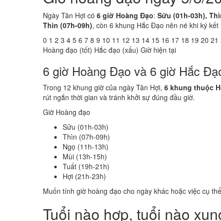
Ngày Tân Hợi có
6 giờ Hoàng Đạo
:
Sửu (01h-03h), Thì
Thìn (07h-09h)
, còn 6 khung Hắc Đạo nên né khi ký kết
0
1
2
3
4
5
6
7
8
9
10
11
12
13
14
15
16
17
18
19
20
21
Hoàng đạo (tốt)
Hắc đạo (xấu)
Giờ hiện tại
6 giờ Hoàng Đạo và 6 giờ Hắc Đạ
Trong 12 khung giờ của ngày Tân Hợi,
6 khung thuộc 
rút ngắn thời gian và tránh khởi sự đúng đầu giờ.
Giờ Hoàng đạo
Sửu (01h-03h)
Thìn (07h-09h)
Ngọ (11h-13h)
Mùi (13h-15h)
Tuất (19h-21h)
Hợi (21h-23h)
Muốn tính giờ hoàng đạo cho ngày khác hoặc việc cụ th
Tuổi nào hợp, tuổi nào xu