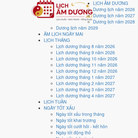
LỊCH ÂM DƯƠNG
Dương lịch năm 2026
Dương lịch năm 2027
Dương lịch năm 2028
Dương lịch năm 2029
Trang chủ
ÂM LỊCH NGÀY MAI
Lịch năm 2026
LỊCH THÁNG
Tháng 8/2026
Lịch dương tháng 8 năm 2026
Ngày 5/8/2026 (Tân Hợi)
Lịch dương tháng 9 năm 2026
Xem ngày
5/8/2026
dươ
Lịch dương tháng 10 năm 2026
Lịch dương tháng 11 năm 2026
Lịch dương tháng 12 năm 2026
Ngày 5/8/2026 dương lịch (Thứ Tư) là ngày 23/6/2026
Lịch dương tháng 1 năm 2027
điểm trung bình
8.9/10
cho các việc quan trọng. Giờ Ho
Lịch dương tháng 2 năm 2027
Lịch dương tháng 3 năm 2027
Ngày Dương
Lịch dương tháng 4 năm 2027
Thứ Tư
LỊCH TUẦN
Ngày Âm
NGÀY TỐT XẤU
Tháng 8 năm 2026
Ngày tốt xấu trong tháng
5
Ngày tốt khai trương
Tháng 6 âm năm 2026
Ngày tốt cưới hỏi - kết hôn
23
Ngày tốt động thổ