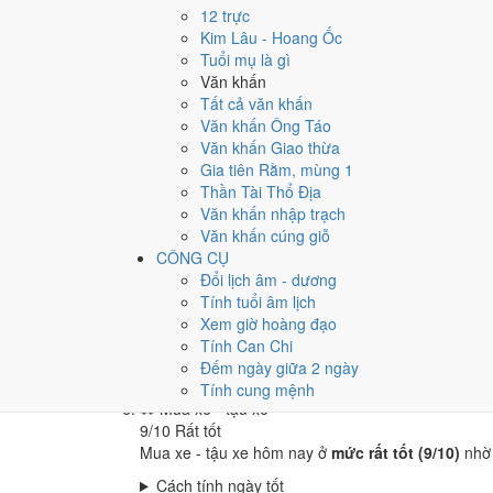
🏪
Khai trương - mở cửa hàng
12 trực
9
/10
Rất tốt
Kim Lâu - Hoang Ốc
Khai trương - mở cửa hàng hôm nay ở
mức rất tốt
Tuổi mụ là gì
Văn khấn
Cách tính ngày tốt
Tất cả văn khấn
🤝
Ký hợp đồng - giao ước
Văn khấn Ông Táo
9
/10
Rất tốt
Văn khấn Giao thừa
Ký hợp đồng - giao ước hôm nay ở
mức rất tốt (9/
Gia tiên Rằm, mùng 1
Cách tính ngày tốt
Thần Tài Thổ Địa
🏗️
Động thổ - khởi công
Văn khấn nhập trạch
9
/10
Rất tốt
Văn khấn cúng giỗ
Động thổ - khởi công hôm nay ở
mức rất tốt (9/10
CÔNG CỤ
Đổi lịch âm - dương
Cách tính ngày tốt
Tính tuổi âm lịch
🏡
Nhập trạch - vào nhà mới
Xem giờ hoàng đạo
10
/10
Rất tốt
Tính Can Chi
Nhập trạch - vào nhà mới hôm nay ở
mức rất tốt 
Đếm ngày giữa 2 ngày
Cách tính ngày tốt
Tính cung mệnh
🚗
Mua xe - tậu xe
9
/10
Rất tốt
Mua xe - tậu xe hôm nay ở
mức rất tốt (9/10)
nhờ
Cách tính ngày tốt