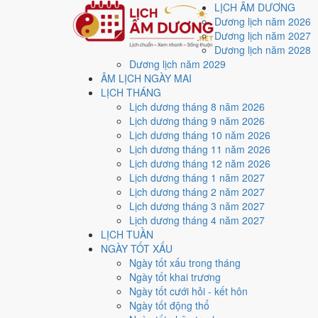
LỊCH ÂM DƯƠNG
Dương lịch năm 2026
Dương lịch năm 2027
Dương lịch năm 2028
Dương lịch năm 2029
Trang chủ
ÂM LỊCH NGÀY MAI
Lịch năm 2026
LỊCH THÁNG
Tháng 8/2026
Lịch dương tháng 8 năm 2026
Ngày 9/8/2026 (Ất Mão)
Lịch dương tháng 9 năm 2026
Xem ngày
9/8/2026
dươ
Lịch dương tháng 10 năm 2026
Lịch dương tháng 11 năm 2026
Lịch dương tháng 12 năm 2026
Ngày 9/8/2026 dương lịch (Chủ Nhật) là ngày 27/6/20
Lịch dương tháng 1 năm 2027
điểm trung bình
9.3/10
cho các việc quan trọng. Giờ Ho
Lịch dương tháng 2 năm 2027
Lịch dương tháng 3 năm 2027
Ngày Dương
Lịch dương tháng 4 năm 2027
Chủ Nhật
LỊCH TUẦN
Ngày Âm
NGÀY TỐT XẤU
Tháng 8 năm 2026
Ngày tốt xấu trong tháng
9
Ngày tốt khai trương
Tháng 6 âm năm 2026
Ngày tốt cưới hỏi - kết hôn
27
Ngày tốt động thổ