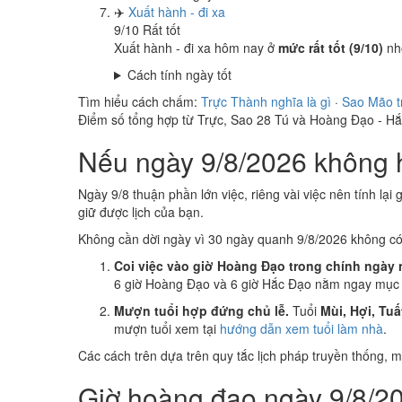
✈️
Xuất hành - đi xa
9
/10
Rất tốt
Xuất hành - đi xa hôm nay ở
mức rất tốt (9/10)
nh
Cách tính ngày tốt
Tìm hiểu cách chấm:
Trực Thành nghĩa là gì
·
Sao Mão t
Điểm số tổng hợp từ Trực, Sao 28 Tú và Hoàng Đạo - H
Nếu ngày 9/8/2026 không h
Ngày 9/8 thuận phần lớn việc, riêng vài việc nên tính lại
giữ được lịch của bạn.
Không cần dời ngày vì 30 ngày quanh 9/8/2026 không c
Coi việc vào giờ Hoàng Đạo trong chính ngày 
6 giờ Hoàng Đạo và 6 giờ Hắc Đạo nằm ngay mục k
Mượn tuổi hợp đứng chủ lễ.
Tuổi
Mùi, Hợi, Tuấ
mượn tuổi xem tại
hướng dẫn xem tuổi làm nhà
.
Các cách trên dựa trên quy tắc lịch pháp truyền thống,
Giờ hoàng đạo ngày 9/8/20