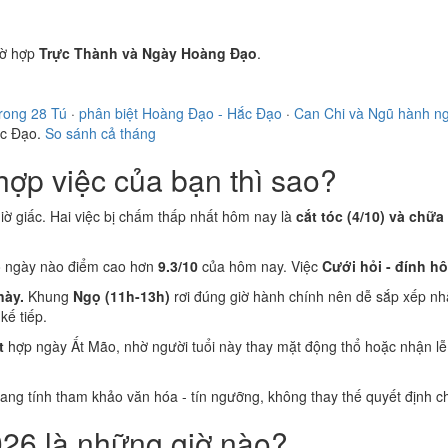
ờ hợp
Trực Thành và Ngày Hoàng Đạo
.
rong 28 Tú
·
phân biệt Hoàng Đạo - Hắc Đạo
·
Can Chi và Ngũ hành n
ắc Đạo.
So sánh cả tháng
ợp việc của bạn thì sao?
 giờ giấc. Hai việc bị chấm thấp nhất hôm nay là
cắt tóc (4/10) và chữa
ó ngày nào điểm cao hơn
9.3/10
của hôm nay. Việc
Cưới hỏi - đính h
này.
Khung
Ngọ (11h-13h)
rơi đúng giờ hành chính nên dễ sắp xếp nh
ế tiếp.
t
hợp ngày Ất Mão, nhờ người tuổi này thay mặt động thổ hoặc nhận lễ
 mang tính tham khảo văn hóa - tín ngưỡng, không thay thế quyết định
26 là những giờ nào?