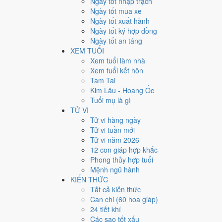
Ngày tốt nhập trạch
Giờ
Ngày tốt mua xe
Bính Tý
Ngày tốt xuất hành
Ngày 27
Ngày tốt ký hợp đồng
Ất Mão
Ngày tốt an táng
Tháng 6
XEM TUỔI
Ất Mùi
Xem tuổi làm nhà
Năm 2026
Xem tuổi kết hôn
Bính Ngọ
Tam Tai
Kim Lâu - Hoang Ốc
Ngày Ất Mão có Trực
Thành
(ngày thành tựu - đại cát, 
Tuổi mụ là gì
Cát
, rất hợp cho cưới hỏi, khai trương, ký kết.
TỬ VI
Tuổi
Mùi, Hợi, Tuất
hợp ngày; tuổi
Dậu
nên thận trọng (
Tử vi hàng ngày
Tử vi tuần mới
Ngày 9/8/2026 tốt hay xấu 
Tử vi năm 2026
12 con giáp hợp khắc
Ngày 9/8/2026 đạt
9.3/10
trung bình cho 7 việc chính: ca
Phong thủy hợp tuổi
mọi việc) và gặp Sao Bảo Quang (Thiên Đức) hoàng đạo
Mệnh ngũ hành
KIẾN THỨC
💍
Cưới hỏi - đính hôn
Tất cả kiến thức
10
/10
Rất tốt
Can chi (60 hoa giáp)
Cưới hỏi - đính hôn hôm nay ở
mức rất tốt (10/10
24 tiết khí
Cách tính ngày tốt
Các sao tốt xấu