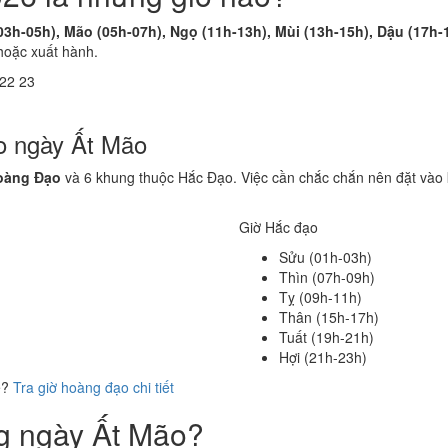
03h-05h), Mão (05h-07h), Ngọ (11h-13h), Mùi (13h-15h), Dậu (17h-
hoặc xuất hành.
22
23
o ngày Ất Mão
oàng Đạo
và 6 khung thuộc Hắc Đạo. Việc cần chắc chắn nên đặt vào 
Giờ Hắc đạo
Sửu (01h-03h)
Thìn (07h-09h)
Tỵ (09h-11h)
Thân (15h-17h)
Tuất (19h-21h)
Hợi (21h-23h)
ể?
Tra giờ hoàng đạo chi tiết
ng ngày Ất Mão?