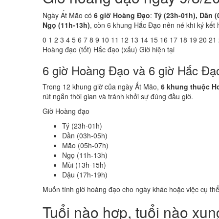
Ngày Ất Mão có
6 giờ Hoàng Đạo
:
Tý (23h-01h), Dần (
Ngọ (11h-13h)
, còn 6 khung Hắc Đạo nên né khi ký kết 
0
1
2
3
4
5
6
7
8
9
10
11
12
13
14
15
16
17
18
19
20
21
Hoàng đạo (tốt)
Hắc đạo (xấu)
Giờ hiện tại
6 giờ Hoàng Đạo và 6 giờ Hắc Đạ
Trong 12 khung giờ của ngày Ất Mão,
6 khung thuộc H
rút ngắn thời gian và tránh khởi sự đúng đầu giờ.
Giờ Hoàng đạo
Tý (23h-01h)
Dần (03h-05h)
Mão (05h-07h)
Ngọ (11h-13h)
Mùi (13h-15h)
Dậu (17h-19h)
Muốn tính giờ hoàng đạo cho ngày khác hoặc việc cụ th
Tuổi nào hợp, tuổi nào xu