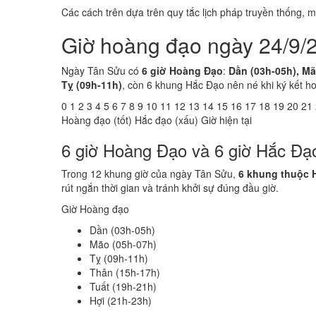
Các cách trên dựa trên quy tắc lịch pháp truyền thống,
Giờ hoàng đạo ngày 24/9/
Ngày Tân Sửu có
6 giờ Hoàng Đạo
:
Dần (03h-05h), Mã
Tỵ (09h-11h)
, còn 6 khung Hắc Đạo nên né khi ký kết h
0
1
2
3
4
5
6
7
8
9
10
11
12
13
14
15
16
17
18
19
20
21
Hoàng đạo (tốt)
Hắc đạo (xấu)
Giờ hiện tại
6 giờ Hoàng Đạo và 6 giờ Hắc Đạ
Trong 12 khung giờ của ngày Tân Sửu,
6 khung thuộc 
rút ngắn thời gian và tránh khởi sự đúng đầu giờ.
Giờ Hoàng đạo
Dần (03h-05h)
Mão (05h-07h)
Tỵ (09h-11h)
Thân (15h-17h)
Tuất (19h-21h)
Hợi (21h-23h)