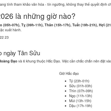
 mang tính tham khảo văn hóa - tín ngưỡng, không thay thế quyết định
2026 là những giờ nào?
o (05h-07h), Tỵ (09h-11h), Thân (15h-17h), Tuất (19h-21h), Hợi (2
oặc xuất hành.
22
23
o ngày Tân Sửu
Hoàng Đạo
và 6 khung thuộc Hắc Đạo. Việc cần chắc chắn nên đặt vào
Giờ Hắc đạo
Tý (23h-01h)
Sửu (01h-03h)
Thìn (07h-09h)
Ngọ (11h-13h)
Mùi (13h-15h)
Dậu (17h-19h)