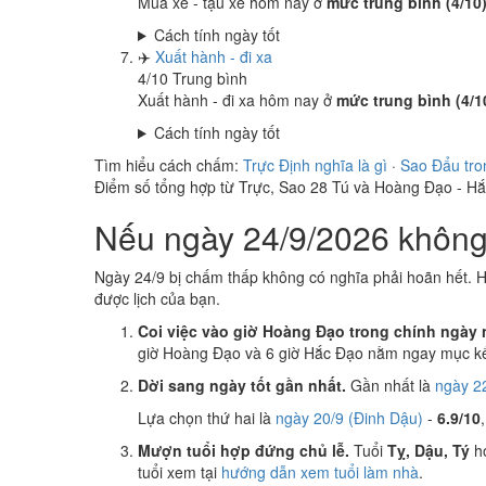
Mua xe - tậu xe hôm nay ở
mức trung bình (4/10
Cách tính ngày tốt
✈️
Xuất hành - đi xa
4
/10
Trung bình
Xuất hành - đi xa hôm nay ở
mức trung bình (4/1
Cách tính ngày tốt
Tìm hiểu cách chấm:
Trực Định nghĩa là gì
·
Sao Đẩu tro
Điểm số tổng hợp từ Trực, Sao 28 Tú và Hoàng Đạo - H
Nếu ngày 24/9/2026 không 
Ngày 24/9 bị chấm thấp không có nghĩa phải hoãn hết. H
được lịch của bạn.
Coi việc vào giờ Hoàng Đạo trong chính ngày 
giờ Hoàng Đạo và 6 giờ Hắc Đạo nằm ngay mục kế
Dời sang ngày tốt gần nhất.
Gần nhất là
ngày 22
Lựa chọn thứ hai là
ngày 20/9 (Đinh Dậu)
-
6.9/10
Mượn tuổi hợp đứng chủ lễ.
Tuổi
Tỵ, Dậu, Tý
hợ
tuổi xem tại
hướng dẫn xem tuổi làm nhà
.