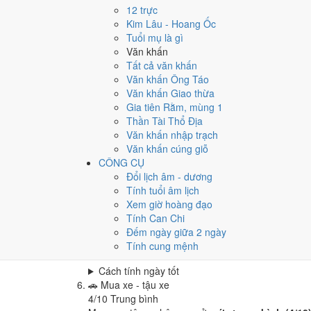
Cưới hỏi - đính hôn hôm nay ở
mức tốt (6/10)
nhờ
12 trực
Cách tính ngày tốt
Kim Lâu - Hoang Ốc
🏪
Khai trương - mở cửa hàng
Tuổi mụ là gì
4
/10
Trung bình
Văn khấn
Khai trương - mở cửa hàng hôm nay ở
mức trung 
Tất cả văn khấn
Văn khấn Ông Táo
Cách tính ngày tốt
Văn khấn Giao thừa
🤝
Ký hợp đồng - giao ước
Gia tiên Rằm, mùng 1
6
/10
Tốt
Thần Tài Thổ Địa
Ký hợp đồng - giao ước hôm nay ở
mức tốt (6/10)
Văn khấn nhập trạch
Cách tính ngày tốt
Văn khấn cúng giỗ
🏗️
Động thổ - khởi công
CÔNG CỤ
4
/10
Trung bình
Đổi lịch âm - dương
Động thổ - khởi công hôm nay ở
mức trung bình (
Tính tuổi âm lịch
Xem giờ hoàng đạo
Cách tính ngày tốt
Tính Can Chi
🏡
Nhập trạch - vào nhà mới
Đếm ngày giữa 2 ngày
6
/10
Tốt
Tính cung mệnh
Nhập trạch - vào nhà mới hôm nay ở
mức tốt (6/1
Cách tính ngày tốt
🚗
Mua xe - tậu xe
4
/10
Trung bình