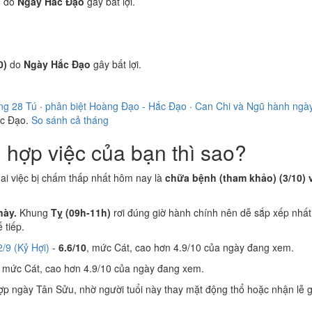
)
do
Ngày Hắc Đạo
gây bất lợi.
0)
do
Ngày Hắc Đạo
gây bất lợi.
ng 28 Tú
·
phân biệt Hoàng Đạo - Hắc Đạo
·
Can Chi và Ngũ hành ngà
ắc Đạo.
So sánh cả tháng
hợp việc của bạn thì sao?
ai việc bị chấm thấp nhất hôm nay là
chữa bệnh (tham khảo) (3/10) 
này.
Khung
Tỵ (09h-11h)
rơi đúng giờ hành chính nên dễ sắp xếp nhất
 tiếp.
/9 (Kỷ Hợi)
-
6.6/10
, mức Cát, cao hơn 4.9/10 của ngày đang xem.
, mức Cát, cao hơn 4.9/10 của ngày đang xem.
p ngày Tân Sửu, nhờ người tuổi này thay mặt động thổ hoặc nhận lễ 