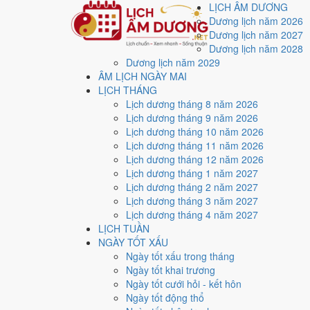
LỊCH ÂM DƯƠNG
Dương lịch năm 2026
Dương lịch năm 2027
Dương lịch năm 2028
Dương lịch năm 2029
Trang chủ
ÂM LỊCH NGÀY MAI
Lịch năm 2026
LỊCH THÁNG
Tháng 9/2026
Lịch dương tháng 8 năm 2026
Ngày 24/9/2026 (Tân Sửu)
Lịch dương tháng 9 năm 2026
Xem ngày
24/9/2026
d
Lịch dương tháng 10 năm 2026
Lịch dương tháng 11 năm 2026
xấu?
Lịch dương tháng 12 năm 2026
Lịch dương tháng 1 năm 2027
Lịch dương tháng 2 năm 2027
Ngày 24/9/2026 dương lịch (Thứ Năm) là ngày 14/8/2
Lịch dương tháng 3 năm 2027
với điểm trung bình
4.9/10
cho các việc quan trọng. Giờ
Lịch dương tháng 4 năm 2027
LỊCH TUẦN
Ngày Dương
NGÀY TỐT XẤU
Thứ Năm
Ngày tốt xấu trong tháng
Ngày Âm
Ngày tốt khai trương
Tháng 9 năm 2026
Ngày tốt cưới hỏi - kết hôn
24
Ngày tốt động thổ
Tháng 8 âm năm 2026