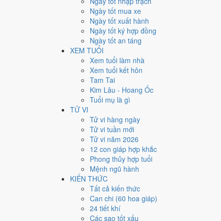
Ngày tốt nhập trạch
14
Ngày tốt mua xe
Ngày tốt xuất hành
Giờ
Ngày tốt ký hợp đồng
Mậu Tý
Ngày tốt an táng
Ngày 14
XEM TUỔI
Tân Sửu
Xem tuổi làm nhà
Tháng 8
Xem tuổi kết hôn
Đinh Dậu
Tam Tai
Năm 2026
Kim Lâu - Hoang Ốc
Bính Ngọ
Tuổi mụ là gì
TỬ VI
Ngày Tân Sửu có Trực
Định
(ngày yên ổn, vững chắc) 
Tử vi hàng ngày
định lớn khó đảo ngược.
Tử vi tuần mới
Tuổi
Tỵ, Dậu, Tý
hợp ngày; tuổi
Mùi
nên thận trọng (Lục
Tử vi năm 2026
12 con giáp hợp khắc
Ngày 24/9/2026 tốt hay xấu
Phong thủy hợp tuổi
Mệnh ngũ hành
Ngày 24/9/2026 đạt
4.9/10
trung bình cho 7 việc chính: 
KIẾN THỨC
gặp Sao Câu Trận hắc đạo nên điểm từng việc chênh nh
Tất cả kiến thức
Can chi (60 hoa giáp)
💍
Cưới hỏi - đính hôn
24 tiết khí
6
/10
Tốt
Các sao tốt xấu