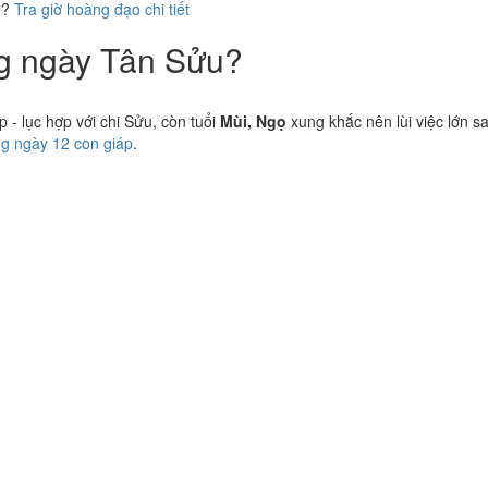
ể?
Tra giờ hoàng đạo chi tiết
ng ngày Tân Sửu?
- lục hợp với chi Sửu, còn tuổi
Mùi, Ngọ
xung khắc nên lùi việc lớn s
ng ngày 12 con giáp
.