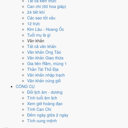
Tất cả kiến thức
việc gì?
Can chi (60 hoa giáp)
24 tiết khí
Các sao tốt xấu
Ngày 4/9/2026 đạt
6.4/10
trung bình cho 7 việc chính: cao nhất là
Ký
12 trực
hợp đồng - giao ước (9/10)
, thấp nhất là
Di chuyển - dọn nhà
Kim Lâu - Hoang Ốc
(4/10)
. Trực Thâu (ngày thu hoạch, tích trữ) và gặp Sao Bảo Quang
Tuổi mụ là gì
(Thiên Đức) hoàng đạo nên điểm từng việc chênh nhau như bảng
Văn khấn
dưới.
Tất cả văn khấn
💍
Cưới hỏi - đính hôn
Văn khấn Ông Táo
8
/10
Rất tốt
Văn khấn Giao thừa
Cưới hỏi - đính hôn hôm nay ở
mức rất tốt (8/10)
nhờ hợp
Sao
Gia tiên Rằm, mùng 1
Lâu và Ngày Hoàng Đạo
.
Thần Tài Thổ Địa
Văn khấn nhập trạch
Cách tính ngày tốt
Văn khấn cúng giỗ
🏪
Khai trương - mở cửa hàng
CÔNG CỤ
6
/10
Tốt
Đổi lịch âm - dương
Khai trương - mở cửa hàng hôm nay ở
mức tốt (6/10)
nhờ hợp
Tính tuổi âm lịch
Ngày Hoàng Đạo
.
Xem giờ hoàng đạo
Cách tính ngày tốt
Tính Can Chi
🤝
Ký hợp đồng - giao ước
Đếm ngày giữa 2 ngày
9
/10
Rất tốt
Tính cung mệnh
Ký hợp đồng - giao ước hôm nay ở
mức rất tốt (9/10)
nhờ hợp