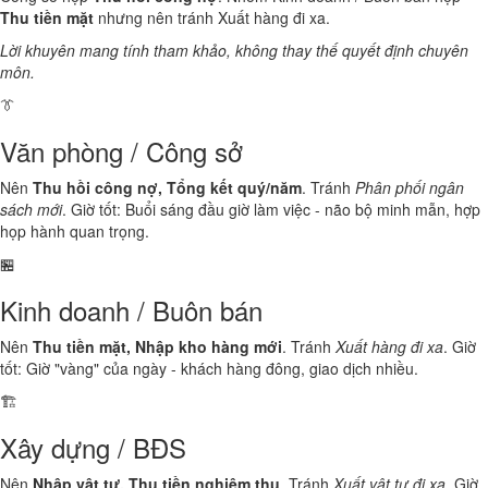
Thu tiền mặt
nhưng nên tránh Xuất hàng đi xa.
Lời khuyên mang tính tham khảo, không thay thế quyết định chuyên
môn.
👔
Văn phòng / Công sở
Nên
Thu hồi công nợ, Tổng kết quý/năm
. Tránh
Phân phối ngân
sách mới
. Giờ tốt: Buổi sáng đầu giờ làm việc - não bộ minh mẫn, hợp
họp hành quan trọng.
🏪
Kinh doanh / Buôn bán
Nên
Thu tiền mặt, Nhập kho hàng mới
. Tránh
Xuất hàng đi xa
. Giờ
tốt: Giờ "vàng" của ngày - khách hàng đông, giao dịch nhiều.
🏗️
Xây dựng / BĐS
Nên
Nhập vật tư, Thu tiền nghiệm thu
. Tránh
Xuất vật tư đi xa
. Giờ