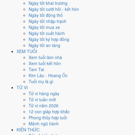
Thứ Sáu
Ngày tốt khai trương
Ngày Âm
Ngày tốt cưới hỏi - kết hôn
Tháng 9 năm 2026
Ngày tốt động thổ
4
Ngày tốt nhập trạch
Tháng 7 âm năm 2026
Ngày tốt mua xe
23
Ngày tốt xuất hành
Tiết Xử Thử
Ngày tốt ký hợp đồng
Giờ
Ngày tốt an táng
Mậu Tý
XEM TUỔI
Ngày 23
Xem tuổi làm nhà
Tân Tỵ
Xem tuổi kết hôn
Tháng 7
Tam Tai
Bính Thân
Kim Lâu - Hoang Ốc
Năm 2026
Tuổi mụ là gì
Bính Ngọ
TỬ VI
Tử vi hàng ngày
Ngày Tân Tỵ có Trực
Thâu
(ngày thu hoạch, tích trữ) và gặp Sao
Bảo
Tử vi tuần mới
Quang (Thiên Đức) hoàng đạo
. Điểm trung bình 7 việc chính
6.4/10
Tử vi năm 2026
nên đây là
Ngày Bình Hòa
, phù hợp với công việc thường ngày.
12 con giáp hợp khắc
Phong thủy hợp tuổi
Tuổi
Dậu, Sửu, Thân
hợp ngày; tuổi
Hợi
nên thận trọng (Lục Xung).
Mệnh ngũ hành
Ngày 4/9/2026 tốt hay xấu cho
KIẾN THỨC