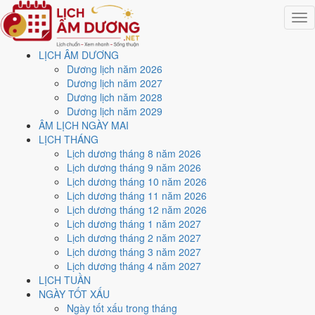
Togg
navig
LỊCH ÂM DƯƠNG
Trang chủ
Dương lịch năm 2026
Lịch năm 2026
Dương lịch năm 2027
Tháng 9/2026
Dương lịch năm 2028
Ngày 4/9/2026 (Tân Tỵ)
Dương lịch năm 2029
ÂM LỊCH NGÀY MAI
Xem ngày
4/9/2026
dương
LỊCH THÁNG
Lịch dương tháng 8 năm 2026
lịch - Ngày 23/7 âm lịch
Lịch dương tháng 9 năm 2026
Lịch dương tháng 10 năm 2026
(Tân Tỵ) tốt hay xấu?
Lịch dương tháng 11 năm 2026
Lịch dương tháng 12 năm 2026
Lịch dương tháng 1 năm 2027
Ngày 4/9/2026 dương lịch (Thứ Sáu) là ngày 23/7/2026 âm lịch
,
Lịch dương tháng 2 năm 2027
tức ngày
Tân Tỵ
- Chi khắc Can, Trực Thâu, Sao Lâu, nạp âm Bạch
Lịch dương tháng 3 năm 2027
Lạp Kim. Tổng hòa, đây là
Ngày Bình Hòa
với điểm trung bình
6.4/10
Lịch dương tháng 4 năm 2027
cho các việc quan trọng. Giờ Hoàng Đạo trong ngày:
Sửu, Thìn, Ngọ,
LỊCH TUẦN
Mùi, Tuất, Hợi
.
NGÀY TỐT XẤU
Ngày Dương
Ngày tốt xấu trong tháng