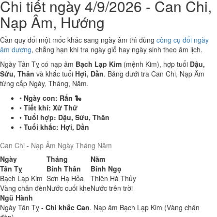
Chi tiết ngày 4/9/2026 - Can Chi,
Nạp Âm, Hướng
Cần quy đổi một mốc khác sang ngày âm thì dùng
công cụ đổi ngày
âm dương
, chẳng hạn khi tra ngày giỗ hay ngày sinh theo âm lịch.
Ngày Tân Tỵ có nạp âm
Bạch Lạp Kim
(mệnh Kim), hợp tuổi
Dậu,
Sửu, Thân
và khắc tuổi
Hợi, Dần
. Bảng dưới tra Can Chi, Nạp Âm
từng cấp Ngày, Tháng, Năm.
•
Ngày con:
Rắn 🐍
•
Tiết khí:
Xử Thử
•
Tuổi hợp:
Dậu, Sửu, Thân
•
Tuổi khắc:
Hợi, Dần
Can Chi - Nạp Âm Ngày Tháng Năm
Ngày
Tháng
Năm
Tân Tỵ
Bính Thân
Bính Ngọ
Bạch Lạp Kim
Sơn Hạ Hỏa
Thiên Hà Thủy
Vàng chân đèn
Nước cuối khe
Nước trên trời
Ngũ Hành
Ngày Tân Tỵ -
Chi khắc Can
. Nạp âm Bạch Lạp Kim (Vàng chân