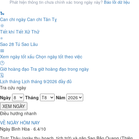
Phát hiện thông tin chưa chính xác trong ngày này?
Báo lỗi dữ liệu
🐍
Can chi ngày
Can chi Tân Tỵ
🌞
Tiết khí
Tiết Xử Thử
⭐
Sao 28 Tú
Sao Lâu
📅
Xem ngày tốt xấu
Chọn ngày tốt theo việc
🕐
Giờ hoàng đạo
Tra giờ hoàng đạo trong ngày
🗓️
Lịch tháng
Lịch tháng 9/2026 đầy đủ
Tra cứu ngày
Ngày
Tháng
Năm
XEM NGÀY
Điều hướng nhanh
VỀ NGÀY HÔM NAY
Ngày Bình Hòa · 6.4/10
Trực Thâu (ngày thu hoạch, tích trữ) và gặp Sao Bảo Quang (Thiên