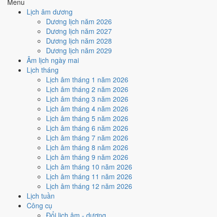
Menu
Trực Thâu và Ngày Hoàng Đạo
.
Lịch âm dương
Cách tính ngày tốt
Dương lịch năm 2026
🏗️
Động thổ - khởi công
Dương lịch năm 2027
6
/10
Tốt
Dương lịch năm 2028
Động thổ - khởi công hôm nay ở
mức tốt (6/10)
nhờ hợp
Ngày
Dương lịch năm 2029
Hoàng Đạo
.
Âm lịch ngày mai
Lịch tháng
Cách tính ngày tốt
Lịch âm tháng 1 năm 2026
🏡
Nhập trạch - vào nhà mới
Lịch âm tháng 2 năm 2026
6
/10
Tốt
Lịch âm tháng 3 năm 2026
Nhập trạch - vào nhà mới hôm nay ở
mức tốt (6/10)
nhờ hợp
Lịch âm tháng 4 năm 2026
Ngày Hoàng Đạo
.
Lịch âm tháng 5 năm 2026
Cách tính ngày tốt
Lịch âm tháng 6 năm 2026
🚗
Mua xe - tậu xe
Lịch âm tháng 7 năm 2026
6
/10
Tốt
Lịch âm tháng 8 năm 2026
Mua xe - tậu xe hôm nay ở
mức tốt (6/10)
nhờ hợp
Ngày
Lịch âm tháng 9 năm 2026
Hoàng Đạo
.
Lịch âm tháng 10 năm 2026
Lịch âm tháng 11 năm 2026
Cách tính ngày tốt
Lịch âm tháng 12 năm 2026
✈️
Xuất hành - đi xa
Lịch tuần
4
/10
Trung bình
Công cụ
Xuất hành - đi xa hôm nay ở
mức trung bình (4/10)
nhờ hợp
Đổi lịch âm - dương
Ngày Hoàng Đạo
, nhưng Trực Thâu kéo giảm điểm.