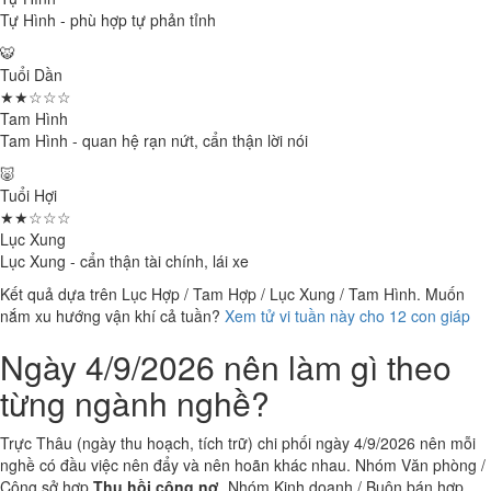
Tự Hình - phù hợp tự phản tỉnh
🐯
Tuổi Dần
★★☆☆☆
Tam Hình
Tam Hình - quan hệ rạn nứt, cẩn thận lời nói
🐷
Tuổi Hợi
★★☆☆☆
Lục Xung
Lục Xung - cẩn thận tài chính, lái xe
Kết quả dựa trên Lục Hợp / Tam Hợp / Lục Xung / Tam Hình. Muốn
nắm xu hướng vận khí cả tuần?
Xem tử vi tuần này cho 12 con giáp
Ngày 4/9/2026 nên làm gì theo
từng ngành nghề?
Trực Thâu (ngày thu hoạch, tích trữ) chi phối ngày 4/9/2026 nên mỗi
nghề có đầu việc nên đẩy và nên hoãn khác nhau. Nhóm Văn phòng /
Công sở hợp
Thu hồi công nợ
. Nhóm Kinh doanh / Buôn bán hợp