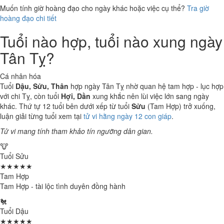
Muốn tính giờ hoàng đạo cho ngày khác hoặc việc cụ thể?
Tra giờ
hoàng đạo chi tiết
Tuổi nào hợp, tuổi nào xung ngày
Tân Tỵ?
Cá nhân hóa
Tuổi
Dậu, Sửu, Thân
hợp ngày Tân Tỵ nhờ quan hệ tam hợp - lục hợp
với chi Tỵ, còn tuổi
Hợi, Dần
xung khắc nên lùi việc lớn sang ngày
khác. Thứ tự 12 tuổi bên dưới xếp từ tuổi
Sửu
(Tam Hợp) trở xuống,
luận giải từng tuổi xem tại
tử vi hằng ngày 12 con giáp
.
Tử vi mang tính tham khảo tín ngưỡng dân gian.
🐮
Tuổi Sửu
★★★★★
Tam Hợp
Tam Hợp - tài lộc tình duyên đồng hành
🐔
Tuổi Dậu
★★★★★