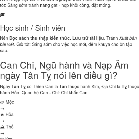
tốt: Sáng sớm tránh nắng gắt - hợp khởi công, đặt móng.
🎓
Học sinh / Sinh viên
Nên
Đọc sách thu thập kiến thức, Lưu trữ tài liệu
. Tránh
Xuất bản
bài viết
. Giờ tốt: Sáng sớm cho việc học mới, đêm khuya cho ôn tập
sâu.
Can Chi, Ngũ hành và Nạp Âm
ngày Tân Tỵ nói lên điều gì?
Ngày
Tân Tỵ
có Thiên Can là
Tân
thuộc hành
Kim
, Địa Chi là
Tỵ
thuộc
hành
Hỏa
. Quan hệ Can - Chi:
Chi khắc Can
.
🌿 Mộc
→
🔥 Hỏa
→
⛰ Thổ
→