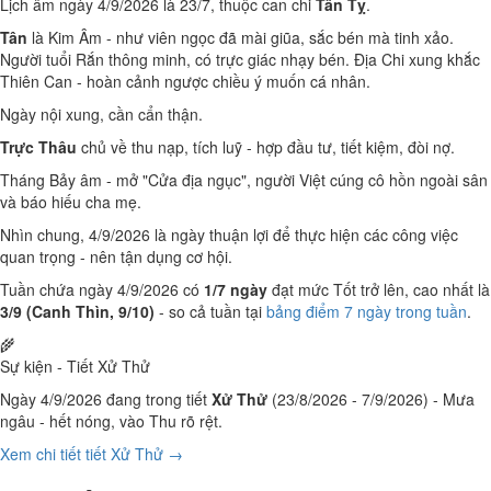
Lịch âm ngày 4/9/2026 là 23/7, thuộc can chi
Tân Tỵ
.
Tân
là Kim Âm - như viên ngọc đã mài giũa, sắc bén mà tinh xảo.
Người tuổi Rắn thông minh, có trực giác nhạy bén. Địa Chi xung khắc
Thiên Can - hoàn cảnh ngược chiều ý muốn cá nhân.
Ngày nội xung, cần cẩn thận.
Trực Thâu
chủ về thu nạp, tích luỹ - hợp đầu tư, tiết kiệm, đòi nợ.
Tháng Bảy âm - mở "Cửa địa ngục", người Việt cúng cô hồn ngoài sân
và báo hiếu cha mẹ.
Nhìn chung, 4/9/2026 là ngày thuận lợi để thực hiện các công việc
quan trọng - nên tận dụng cơ hội.
Tuần chứa ngày 4/9/2026 có
1/7 ngày
đạt mức Tốt trở lên, cao nhất là
3/9 (Canh Thìn, 9/10)
- so cả tuần tại
bảng điểm 7 ngày trong tuần
.
🌾
Sự kiện - Tiết Xử Thử
Ngày 4/9/2026 đang trong tiết
Xử Thử
(23/8/2026 - 7/9/2026) - Mưa
ngâu - hết nóng, vào Thu rõ rệt.
Xem chi tiết tiết Xử Thử →