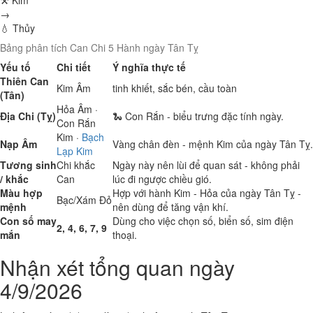
⚒ Kim
→
💧 Thủy
Bảng phân tích Can Chi 5 Hành ngày Tân Tỵ
Yếu tố
Chi tiết
Ý nghĩa thực tế
Thiên Can
Kim
Âm
tinh khiết, sắc bén, cầu toàn
(Tân)
Hỏa
Âm ·
Địa Chi (Tỵ)
🐍 Con Rắn - biểu trưng đặc tính ngày.
Con Rắn
Kim
·
Bạch
Nạp Âm
Vàng chân đèn - mệnh Kim của ngày Tân Tỵ.
Lạp Kim
Tương sinh
Chi khắc
Ngày này nên lùi để quan sát - không phải
/ khắc
Can
lúc đi ngược chiều gió.
Màu hợp
Hợp với hành Kim - Hỏa của ngày Tân Tỵ -
Bạc/Xám
Đỏ
mệnh
nên dùng để tăng vận khí.
Con số may
Dùng cho việc chọn số, biển số, sim điện
2, 4, 6, 7, 9
mắn
thoại.
Nhận xét tổng quan ngày
4/9/2026