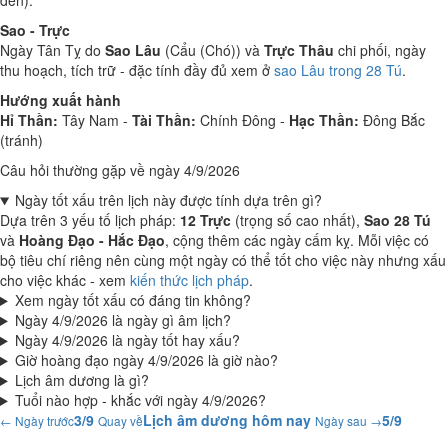
đèn).
Sao - Trực
Ngày Tân Tỵ do
Sao Lâu
(Cẩu (Chó)) và
Trực Thâu
chi phối, ngày
thu hoạch, tích trữ - đặc tính đầy đủ xem ở
sao Lâu trong 28 Tú
.
Hướng xuất hành
Hỉ Thần:
Tây Nam -
Tài Thần:
Chính Đông -
Hạc Thần:
Đông Bắc
(tránh)
Câu hỏi thường gặp về ngày 4/9/2026
Ngày tốt xấu trên lịch này được tính dựa trên gì?
Dựa trên 3 yếu tố lịch pháp:
12 Trực
(trọng số cao nhất),
Sao 28 Tú
và
Hoàng Đạo - Hắc Đạo
, cộng thêm các ngày cấm kỵ. Mỗi việc có
bộ tiêu chí riêng nên cùng một ngày có thể tốt cho việc này nhưng xấu
cho việc khác - xem
kiến thức lịch pháp
.
Xem ngày tốt xấu có đáng tin không?
Ngày 4/9/2026 là ngày gì âm lịch?
Ngày 4/9/2026 là ngày tốt hay xấu?
Giờ hoàng đạo ngày 4/9/2026 là giờ nào?
Lịch âm dương là gì?
Tuổi nào hợp - khắc với ngày 4/9/2026?
3/9
Lịch âm dương hôm nay
5/9
← Ngày trước
Quay về
Ngày sau →