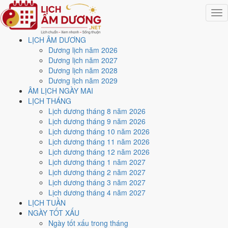
Togg
navig
LỊCH ÂM DƯƠNG
Trang chủ
Dương lịch năm 2026
Lịch năm 2026
Dương lịch năm 2027
Tháng 9/2026
Dương lịch năm 2028
Ngày 3/9/2026 (Canh Thìn)
Dương lịch năm 2029
ÂM LỊCH NGÀY MAI
Xem ngày
3/9/2026
dương
LỊCH THÁNG
Lịch dương tháng 8 năm 2026
lịch - Ngày 22/7 âm lịch
Lịch dương tháng 9 năm 2026
Lịch dương tháng 10 năm 2026
(Canh Thìn) tốt hay xấu?
Lịch dương tháng 11 năm 2026
Lịch dương tháng 12 năm 2026
Lịch dương tháng 1 năm 2027
Ngày 3/9/2026 dương lịch (Thứ Năm) là ngày 22/7/2026 âm lịch
,
Lịch dương tháng 2 năm 2027
tức ngày
Canh Thìn
- Chi sinh Can, Trực Thành, Sao Khuê, nạp âm
Lịch dương tháng 3 năm 2027
Bạch Lạp Kim. Tổng hòa, đây là
Ngày Đại Cát
với điểm trung bình
Lịch dương tháng 4 năm 2027
9.0/10
cho các việc quan trọng. Giờ Hoàng Đạo trong ngày:
Dần,
LỊCH TUẦN
Thìn, Tỵ, Thân, Dậu, Hợi
.
NGÀY TỐT XẤU
Ngày Dương
Ngày tốt xấu trong tháng