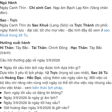
Ngũ Hành
Ngày Canh Thìn -
Chi sinh Can
. Nạp âm Bạch Lạp Kim (Vàng chân
đèn).
Sao - Trực
Ngày Canh Thìn do
Sao Khuê
(Lang (Sói)) và
Trực Thành
chi phối,
ngày thành tựu - đại cát, tốt cho mọi việc - đặc tính đầy đủ xem ở
sao
Khuê trong 28 Tú
.
Hướng xuất hành
Hỉ Thần:
Tây Bắc -
Tài Thần:
Chính Đông -
Hạc Thần:
Tây Bắc
(tránh)
Câu hỏi thường gặp về ngày 3/9/2026
Ngày tốt xấu trên lịch này được tính dựa trên gì?
Dựa trên 3 yếu tố lịch pháp:
12 Trực
(trọng số cao nhất),
Sao 28 Tú
và
Hoàng Đạo - Hắc Đạo
, cộng thêm các ngày cấm kỵ. Mỗi việc có
bộ tiêu chí riêng nên cùng một ngày có thể tốt cho việc này nhưng xấu
cho việc khác - xem
kiến thức lịch pháp
.
Xem ngày tốt xấu có đáng tin không?
Ngày 3/9/2026 là ngày gì âm lịch?
Ngày 3/9/2026 là ngày tốt hay xấu?
Giờ hoàng đạo ngày 3/9/2026 là giờ nào?