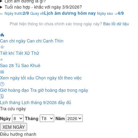
Lịch âm dương là gì?
Tuổi nào hợp - khắc với ngày 3/9/2026?
2/9
Lịch âm dương hôm nay
4/9
← Ngày trước
Quay về
Ngày sau →
Phát hiện thông tin chưa chính xác trong ngày này?
Báo lỗi dữ liệu
🐲
Can chi ngày
Can chi Canh Thìn
🌞
Tiết khí
Tiết Xử Thử
⭐
Sao 28 Tú
Sao Khuê
📅
Xem ngày tốt xấu
Chọn ngày tốt theo việc
🕐
Giờ hoàng đạo
Tra giờ hoàng đạo trong ngày
🗓️
Lịch tháng
Lịch tháng 9/2026 đầy đủ
Tra cứu ngày
Ngày
Tháng
Năm
XEM NGÀY
Điều hướng nhanh