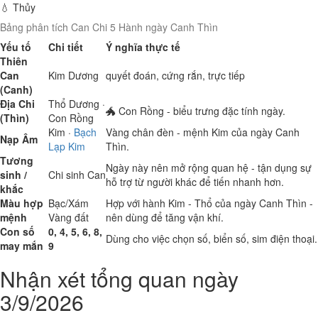
💧 Thủy
Bảng phân tích Can Chi 5 Hành ngày Canh Thìn
Yếu tố
Chi tiết
Ý nghĩa thực tế
Thiên
Can
Kim
Dương
quyết đoán, cứng rắn, trực tiếp
(Canh)
Địa Chi
Thổ
Dương ·
🐲 Con Rồng - biểu trưng đặc tính ngày.
(Thìn)
Con Rồng
Kim
·
Bạch
Vàng chân đèn - mệnh Kim của ngày Canh
Nạp Âm
Lạp Kim
Thìn.
Tương
Ngày này nên mở rộng quan hệ - tận dụng sự
sinh /
Chi sinh Can
hỗ trợ từ người khác để tiến nhanh hơn.
khắc
Màu hợp
Bạc/Xám
Hợp với hành Kim - Thổ của ngày Canh Thìn -
mệnh
Vàng đất
nên dùng để tăng vận khí.
Con số
0, 4, 5, 6, 8,
Dùng cho việc chọn số, biển số, sim điện thoại.
may mắn
9
Nhận xét tổng quan ngày
3/9/2026