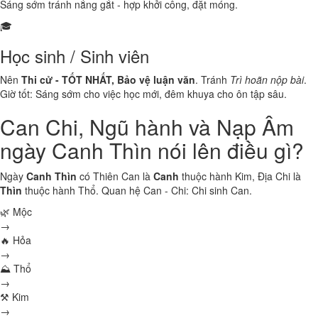
Sáng sớm tránh nắng gắt - hợp khởi công, đặt móng.
🎓
Học sinh / Sinh viên
Nên
Thi cử - TỐT NHẤT, Bảo vệ luận văn
. Tránh
Trì hoãn nộp bài
.
Giờ tốt: Sáng sớm cho việc học mới, đêm khuya cho ôn tập sâu.
Can Chi, Ngũ hành và Nạp Âm
ngày Canh Thìn nói lên điều gì?
Ngày
Canh Thìn
có Thiên Can là
Canh
thuộc hành
Kim
, Địa Chi là
Thìn
thuộc hành
Thổ
. Quan hệ Can - Chi:
Chi sinh Can
.
🌿 Mộc
→
🔥 Hỏa
→
⛰ Thổ
→
⚒ Kim
→