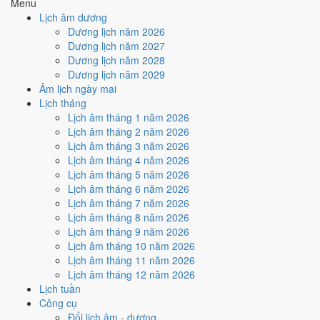
Menu
Trực Thành và Ngày Hoàng Đạo
.
Lịch âm dương
Cách tính ngày tốt
Dương lịch năm 2026
🏗️
Động thổ - khởi công
Dương lịch năm 2027
9
/10
Rất tốt
Dương lịch năm 2028
Động thổ - khởi công hôm nay ở
mức rất tốt (9/10)
nhờ hợp
Dương lịch năm 2029
Trực Thành và Ngày Hoàng Đạo
.
Âm lịch ngày mai
Lịch tháng
Cách tính ngày tốt
Lịch âm tháng 1 năm 2026
🏡
Nhập trạch - vào nhà mới
Lịch âm tháng 2 năm 2026
9
/10
Rất tốt
Lịch âm tháng 3 năm 2026
Nhập trạch - vào nhà mới hôm nay ở
mức rất tốt (9/10)
nhờ
Lịch âm tháng 4 năm 2026
hợp
Trực Thành và Ngày Hoàng Đạo
.
Lịch âm tháng 5 năm 2026
Cách tính ngày tốt
Lịch âm tháng 6 năm 2026
🚗
Mua xe - tậu xe
Lịch âm tháng 7 năm 2026
9
/10
Rất tốt
Lịch âm tháng 8 năm 2026
Mua xe - tậu xe hôm nay ở
mức rất tốt (9/10)
nhờ hợp
Trực
Lịch âm tháng 9 năm 2026
Thành và Ngày Hoàng Đạo
.
Lịch âm tháng 10 năm 2026
Lịch âm tháng 11 năm 2026
Cách tính ngày tốt
Lịch âm tháng 12 năm 2026
✈️
Xuất hành - đi xa
Lịch tuần
9
/10
Rất tốt
Công cụ
Xuất hành - đi xa hôm nay ở
mức rất tốt (9/10)
nhờ hợp
Trực
Đổi lịch âm - dương
Thành và Ngày Hoàng Đạo
.