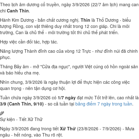
Theo lịch âm dương cổ truyền, ngày 3/9/2026 (22/7 âm lịch) mang can
chi
Canh Thìn
.
Hành Kim Dương - bản chất cương nghị.
Thìn
là Thổ Dương - biểu
tượng Rồng, con vật thiêng duy nhất trong 12 con giáp. Chi là môi
trường, Can là chủ thể - môi trường tốt thì chủ thể phát triển.
Hợp việc cần đối tác, hợp tác.
Năng lượng Thành đỉnh cao của vòng 12 Trực - như đỉnh núi đã chinh
phục.
Tháng Bảy âm - mở "Cửa địa ngục", người Việt cúng cô hồn ngoài sân
và báo hiếu cha mẹ.
Nhìn chung, 3/9/2026 là ngày thuận lợi để thực hiện các công việc
quan trọng - nên tận dụng cơ hội.
Tuần chứa ngày 3/9/2026 có
1/7 ngày
đạt mức Tốt trở lên, cao nhất là
3/9 (Canh Thìn, 9/10)
- so cả tuần tại
bảng điểm 7 ngày trong tuần
.
🌾
Sự kiện - Tiết Xử Thử
Ngày 3/9/2026 đang trong tiết
Xử Thử
(23/8/2026 - 7/9/2026) - Mưa
ngâu - hết nóng, vào Thu rõ rệt.