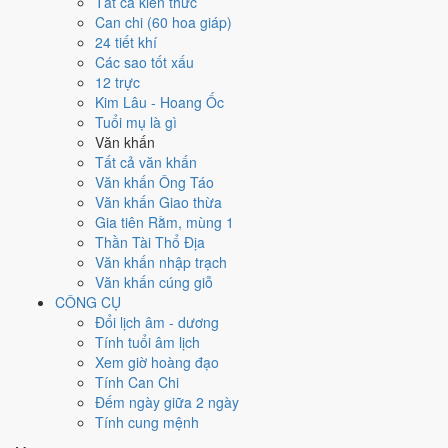
Ngày 3/9/2026 tốt hay xấu cho
Tất cả kiến thức
Can chi (60 hoa giáp)
việc gì?
24 tiết khí
Các sao tốt xấu
12 trực
Ngày 3/9/2026 đạt
9.0/10
trung bình cho 7 việc chính: cao nhất là
Sửa
Kim Lâu - Hoang Ốc
nhà - tu tạo (10/10)
, thấp nhất là
Cắt tóc - tỉa móng (4/10)
. Trực
Tuổi mụ là gì
Thành (ngày thành tựu - đại cát, tốt cho mọi việc) và gặp Sao Kim Quỹ
Văn khấn
hoàng đạo nên điểm từng việc chênh nhau như bảng dưới.
Tất cả văn khấn
💍
Cưới hỏi - đính hôn
Văn khấn Ông Táo
9
/10
Rất tốt
Văn khấn Giao thừa
Cưới hỏi - đính hôn hôm nay ở
mức rất tốt (9/10)
nhờ hợp
Trực
Gia tiên Rằm, mùng 1
Thành và Ngày Hoàng Đạo
.
Thần Tài Thổ Địa
Văn khấn nhập trạch
Cách tính ngày tốt
Văn khấn cúng giỗ
🏪
Khai trương - mở cửa hàng
CÔNG CỤ
9
/10
Rất tốt
Đổi lịch âm - dương
Khai trương - mở cửa hàng hôm nay ở
mức rất tốt (9/10)
nhờ
Tính tuổi âm lịch
hợp
Trực Thành và Ngày Hoàng Đạo
.
Xem giờ hoàng đạo
Cách tính ngày tốt
Tính Can Chi
🤝
Ký hợp đồng - giao ước
Đếm ngày giữa 2 ngày
9
/10
Rất tốt
Tính cung mệnh
Ký hợp đồng - giao ước hôm nay ở
mức rất tốt (9/10)
nhờ hợp