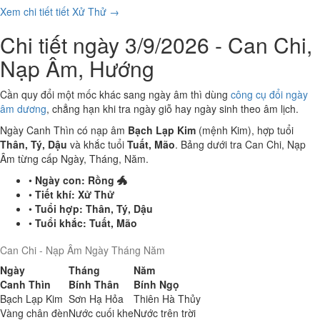
Xem chi tiết tiết Xử Thử →
Chi tiết ngày 3/9/2026 - Can Chi,
Nạp Âm, Hướng
Cần quy đổi một mốc khác sang ngày âm thì dùng
công cụ đổi ngày
âm dương
, chẳng hạn khi tra ngày giỗ hay ngày sinh theo âm lịch.
Ngày Canh Thìn có nạp âm
Bạch Lạp Kim
(mệnh Kim), hợp tuổi
Thân, Tý, Dậu
và khắc tuổi
Tuất, Mão
. Bảng dưới tra Can Chi, Nạp
Âm từng cấp Ngày, Tháng, Năm.
•
Ngày con:
Rồng 🐲
•
Tiết khí:
Xử Thử
•
Tuổi hợp:
Thân, Tý, Dậu
•
Tuổi khắc:
Tuất, Mão
Can Chi - Nạp Âm Ngày Tháng Năm
Ngày
Tháng
Năm
Canh Thìn
Bính Thân
Bính Ngọ
Bạch Lạp Kim
Sơn Hạ Hỏa
Thiên Hà Thủy
Vàng chân đèn
Nước cuối khe
Nước trên trời