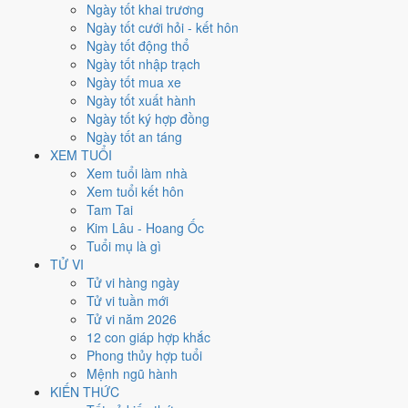
Thứ Năm
Ngày tốt khai trương
Ngày Âm
Ngày tốt cưới hỏi - kết hôn
Tháng 9 năm 2026
Ngày tốt động thổ
3
Ngày tốt nhập trạch
Tháng 7 âm năm 2026
Ngày tốt mua xe
22
Ngày tốt xuất hành
Tiết Xử Thử
Ngày tốt ký hợp đồng
Giờ
Ngày tốt an táng
Bính Tý
XEM TUỔI
Ngày 22
Xem tuổi làm nhà
Canh Thìn
Xem tuổi kết hôn
Tháng 7
Tam Tai
Bính Thân
Kim Lâu - Hoang Ốc
Năm 2026
Tuổi mụ là gì
Bính Ngọ
TỬ VI
Tử vi hàng ngày
Ngày Canh Thìn có Trực
Thành
(ngày thành tựu - đại cát, tốt cho mọi
Tử vi tuần mới
việc) và gặp Sao
Kim Quỹ hoàng đạo
. Điểm trung bình 7 việc chính
Tử vi năm 2026
9.0/10
nên đây là
Ngày Đại Cát
, rất hợp cho cưới hỏi, khai trương, ký
12 con giáp hợp khắc
kết.
Phong thủy hợp tuổi
Mệnh ngũ hành
Tuổi
Thân, Tý, Dậu
hợp ngày; tuổi
Tuất
nên thận trọng (Lục Xung).
KIẾN THỨC