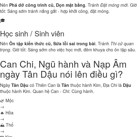
Nên
Phá dỡ công trình cũ, Dọn mặt bằng
. Tránh
Đặt móng mới
. Giờ
tốt: Sáng sớm tránh nắng gắt - hợp khởi công, đặt móng.
🎓
Học sinh / Sinh viên
Nên
Ôn tập kiến thức cũ, Sửa lỗi sai trong bài
. Tránh
Thi cử quan
trọng
. Giờ tốt: Sáng sớm cho việc học mới, đêm khuya cho ôn tập sâu.
Can Chi, Ngũ hành và Nạp Âm
ngày Tân Dậu nói lên điều gì?
Ngày
Tân Dậu
có Thiên Can là
Tân
thuộc hành
Kim
, Địa Chi là
Dậu
thuộc hành
Kim
. Quan hệ Can - Chi:
Cùng hành
.
🌿 Mộc
→
🔥 Hỏa
→
⛰ Thổ
→