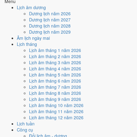
Menu
Ngày Hắc Đạo
gây bất lợi.
Lịch âm dương
Cách tính ngày tốt
Dương lịch năm 2026
🏗️
Động thổ - khởi công
Dương lịch năm 2027
4
/10
Trung bình
Dương lịch năm 2028
Động thổ - khởi công hôm nay ở
mức trung bình (4/10)
do
Dương lịch năm 2029
Ngày Hắc Đạo
gây bất lợi.
Âm lịch ngày mai
Lịch tháng
Cách tính ngày tốt
Lịch âm tháng 1 năm 2026
🏡
Nhập trạch - vào nhà mới
Lịch âm tháng 2 năm 2026
4
/10
Trung bình
Lịch âm tháng 3 năm 2026
Nhập trạch - vào nhà mới hôm nay ở
mức trung bình (4/10)
do
Lịch âm tháng 4 năm 2026
Ngày Hắc Đạo
gây bất lợi.
Lịch âm tháng 5 năm 2026
Cách tính ngày tốt
Lịch âm tháng 6 năm 2026
🚗
Mua xe - tậu xe
Lịch âm tháng 7 năm 2026
4
/10
Trung bình
Lịch âm tháng 8 năm 2026
Mua xe - tậu xe hôm nay ở
mức trung bình (4/10)
do
Ngày
Lịch âm tháng 9 năm 2026
Hắc Đạo
gây bất lợi.
Lịch âm tháng 10 năm 2026
Lịch âm tháng 11 năm 2026
Cách tính ngày tốt
Lịch âm tháng 12 năm 2026
✈️
Xuất hành - đi xa
Lịch tuần
4
/10
Trung bình
Công cụ
Xuất hành - đi xa hôm nay ở
mức trung bình (4/10)
do
Sao
Đổi lịch âm - dương
Chủy và Ngày Hắc Đạo
gây bất lợi.