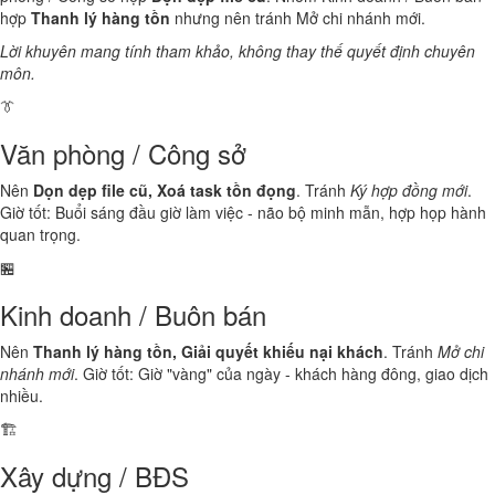
hợp
Thanh lý hàng tồn
nhưng nên tránh Mở chi nhánh mới.
Lời khuyên mang tính tham khảo, không thay thế quyết định chuyên
môn.
👔
Văn phòng / Công sở
Nên
Dọn dẹp file cũ, Xoá task tồn đọng
. Tránh
Ký hợp đồng mới
.
Giờ tốt: Buổi sáng đầu giờ làm việc - não bộ minh mẫn, hợp họp hành
quan trọng.
🏪
Kinh doanh / Buôn bán
Nên
Thanh lý hàng tồn, Giải quyết khiếu nại khách
. Tránh
Mở chi
nhánh mới
. Giờ tốt: Giờ "vàng" của ngày - khách hàng đông, giao dịch
nhiều.
🏗️
Xây dựng / BĐS