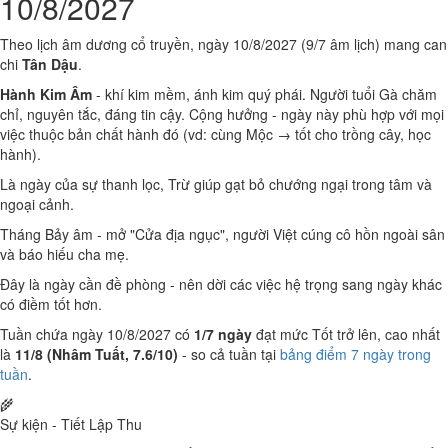
10/8/2027
Theo lịch âm dương cổ truyền, ngày 10/8/2027 (9/7 âm lịch) mang can
chi
Tân Dậu
.
Hành Kim Âm
- khí kim mềm, ánh kim quý phái. Người tuổi Gà chăm
chỉ, nguyên tắc, đáng tin cậy. Cộng hưởng - ngày này phù hợp với mọi
việc thuộc bản chất hành đó (vd: cùng Mộc → tốt cho trồng cây, học
hành).
Là ngày của sự thanh lọc, Trừ giúp gạt bỏ chướng ngại trong tâm và
ngoại cảnh.
Tháng Bảy âm - mở "Cửa địa ngục", người Việt cúng cô hồn ngoài sân
và báo hiếu cha mẹ.
Đây là ngày cần đề phòng - nên dời các việc hệ trọng sang ngày khác
có điềm tốt hơn.
Tuần chứa ngày 10/8/2027 có
1/7 ngày
đạt mức Tốt trở lên, cao nhất
là
11/8 (Nhâm Tuất, 7.6/10)
- so cả tuần tại
bảng điểm 7 ngày trong
tuần
.
🌾
Sự kiện - Tiết Lập Thu