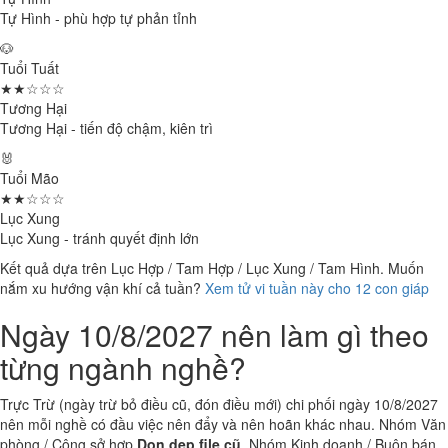
Tự Hình - phù hợp tự phản tỉnh
🐶
Tuổi Tuất
★★☆☆☆
Tương Hại
Tương Hại - tiến độ chậm, kiên trì
🐰
Tuổi Mão
★★☆☆☆
Lục Xung
Lục Xung - tránh quyết định lớn
Kết quả dựa trên Lục Hợp / Tam Hợp / Lục Xung / Tam Hình. Muốn
nắm xu hướng vận khí cả tuần?
Xem tử vi tuần này cho 12 con giáp
Ngày 10/8/2027 nên làm gì theo
từng ngành nghề?
Trực Trừ (ngày trừ bỏ điều cũ, đón điều mới) chi phối ngày 10/8/2027
nên mỗi nghề có đầu việc nên đẩy và nên hoãn khác nhau. Nhóm Văn
phòng / Công sở hợp
Dọn dẹp file cũ
. Nhóm Kinh doanh / Buôn bán