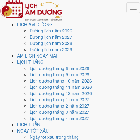
Togg
navig
LỊCH ÂM DƯƠNG
Trang chủ
Dương lịch năm 2026
Lịch năm 2027
Dương lịch năm 2027
Tháng 8/2027
Dương lịch năm 2028
Ngày 10/8/2027 (Tân Dậu)
Dương lịch năm 2029
ÂM LỊCH NGÀY MAI
Xem ngày
10/8/2027
dương
LỊCH THÁNG
Lịch dương tháng 8 năm 2026
lịch - Ngày 9/7 âm lịch (Tân
Lịch dương tháng 9 năm 2026
Lịch dương tháng 10 năm 2026
Dậu) tốt hay xấu?
Lịch dương tháng 11 năm 2026
Lịch dương tháng 12 năm 2026
Lịch dương tháng 1 năm 2027
Ngày 10/8/2027 dương lịch (Thứ Ba) là ngày 9/7/2027 âm lịch
, tức
Lịch dương tháng 2 năm 2027
ngày
Tân Dậu
- Cùng hành, Trực Trừ, Sao Chủy, nạp âm Thạch Lựu
Lịch dương tháng 3 năm 2027
Mộc. Tổng hòa, đây là
Ngày Hung
với điểm trung bình
3.9/10
cho các
Lịch dương tháng 4 năm 2027
việc quan trọng. Giờ Hoàng Đạo trong ngày:
Tý, Dần, Mão, Ngọ, Mùi,
LỊCH TUẦN
Dậu
.
NGÀY TỐT XẤU
Ngày Dương
Ngày tốt xấu trong tháng