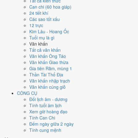
Ngày 10/8/2027 tốt hay xấu cho
Tất cả kiến thức
Can chi (60 hoa giáp)
việc gì?
24 tiết khí
Các sao tốt xấu
12 trực
Ngày 10/8/2027 đạt
3.9/10
trung bình cho 7 việc chính: cao nhất là
Kim Lâu - Hoang Ốc
Giải trừ - tẩy uế (8/10)
, thấp nhất là
Khai trương - mở cửa hàng
Tuổi mụ là gì
(3/10)
. Trực Trừ (ngày trừ bỏ điều cũ, đón điều mới) nhưng gặp Sao
Văn khấn
Huyền Vũ hắc đạo nên điểm từng việc chênh nhau như bảng dưới.
Tất cả văn khấn
💍
Cưới hỏi - đính hôn
Văn khấn Ông Táo
4
/10
Trung bình
Văn khấn Giao thừa
Cưới hỏi - đính hôn hôm nay ở
mức trung bình (4/10)
do
Sao
Gia tiên Rằm, mùng 1
Chủy và Ngày Hắc Đạo
gây bất lợi.
Thần Tài Thổ Địa
Văn khấn nhập trạch
Cách tính ngày tốt
Văn khấn cúng giỗ
🏪
Khai trương - mở cửa hàng
CÔNG CỤ
3
/10
Xấu
Đổi lịch âm - dương
Khai trương - mở cửa hàng hôm nay ở
mức xấu (3/10)
do
Trực
Tính tuổi âm lịch
Trừ và Ngày Hắc Đạo
gây bất lợi.
Xem giờ hoàng đạo
Cách tính ngày tốt
Tính Can Chi
🤝
Ký hợp đồng - giao ước
Đếm ngày giữa 2 ngày
4
/10
Trung bình
Tính cung mệnh
Ký hợp đồng - giao ước hôm nay ở
mức trung bình (4/10)
do