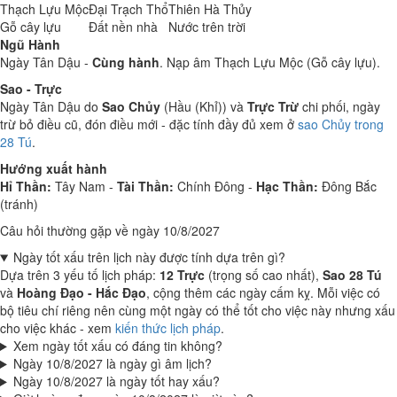
Thạch Lựu Mộc
Đại Trạch Thổ
Thiên Hà Thủy
Gỗ cây lựu
Đất nền nhà
Nước trên trời
Ngũ Hành
Ngày Tân Dậu -
Cùng hành
. Nạp âm Thạch Lựu Mộc (Gỗ cây lựu).
Sao - Trực
Ngày Tân Dậu do
Sao Chủy
(Hầu (Khỉ)) và
Trực Trừ
chi phối, ngày
trừ bỏ điều cũ, đón điều mới - đặc tính đầy đủ xem ở
sao Chủy trong
28 Tú
.
Hướng xuất hành
Hỉ Thần:
Tây Nam -
Tài Thần:
Chính Đông -
Hạc Thần:
Đông Bắc
(tránh)
Câu hỏi thường gặp về ngày 10/8/2027
Ngày tốt xấu trên lịch này được tính dựa trên gì?
Dựa trên 3 yếu tố lịch pháp:
12 Trực
(trọng số cao nhất),
Sao 28 Tú
và
Hoàng Đạo - Hắc Đạo
, cộng thêm các ngày cấm kỵ. Mỗi việc có
bộ tiêu chí riêng nên cùng một ngày có thể tốt cho việc này nhưng xấu
cho việc khác - xem
kiến thức lịch pháp
.
Xem ngày tốt xấu có đáng tin không?
Ngày 10/8/2027 là ngày gì âm lịch?
Ngày 10/8/2027 là ngày tốt hay xấu?