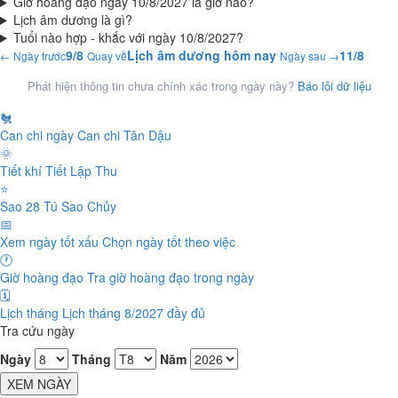
Giờ hoàng đạo ngày 10/8/2027 là giờ nào?
Lịch âm dương là gì?
Tuổi nào hợp - khắc với ngày 10/8/2027?
9/8
Lịch âm dương hôm nay
11/8
← Ngày trước
Quay về
Ngày sau →
Phát hiện thông tin chưa chính xác trong ngày này?
Báo lỗi dữ liệu
🐔
Can chi ngày
Can chi Tân Dậu
🌞
Tiết khí
Tiết Lập Thu
⭐
Sao 28 Tú
Sao Chủy
📅
Xem ngày tốt xấu
Chọn ngày tốt theo việc
🕐
Giờ hoàng đạo
Tra giờ hoàng đạo trong ngày
🗓️
Lịch tháng
Lịch tháng 8/2027 đầy đủ
Tra cứu ngày
Ngày
Tháng
Năm
XEM NGÀY