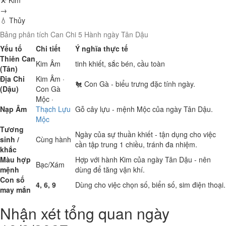
⚒ Kim
→
💧 Thủy
Bảng phân tích Can Chi 5 Hành ngày Tân Dậu
Yếu tố
Chi tiết
Ý nghĩa thực tế
Thiên Can
Kim
Âm
tinh khiết, sắc bén, cầu toàn
(Tân)
Địa Chi
Kim
Âm ·
🐔 Con Gà - biểu trưng đặc tính ngày.
(Dậu)
Con Gà
Mộc
·
Nạp Âm
Thạch Lựu
Gỗ cây lựu - mệnh Mộc của ngày Tân Dậu.
Mộc
Tương
Ngày của sự thuần khiết - tận dụng cho việc
sinh /
Cùng hành
cần tập trung 1 chiều, tránh đa nhiệm.
khắc
Màu hợp
Hợp với hành Kim của ngày Tân Dậu - nên
Bạc/Xám
mệnh
dùng để tăng vận khí.
Con số
4, 6, 9
Dùng cho việc chọn số, biển số, sim điện thoại.
may mắn
Nhận xét tổng quan ngày