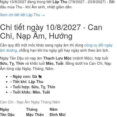
Ngày 10/8/2027 đang trong tiết
Lập Thu
(7/8/2027 - 23/8/2027) - Bắt
đầu mùa Thu - khí Âm sinh, nhiệt giảm dần.
Xem chi tiết tiết Lập Thu →
Chi tiết ngày 10/8/2027 - Can
Chi, Nạp Âm, Hướng
Cần quy đổi một mốc khác sang ngày âm thì dùng
công cụ đổi ngày
âm dương
, chẳng hạn khi tra ngày giỗ hay ngày sinh theo âm lịch.
Ngày Tân Dậu có nạp âm
Thạch Lựu Mộc
(mệnh Mộc), hợp tuổi
Sửu, Tỵ, Thìn
và khắc tuổi
Mão, Tuất
. Bảng dưới tra Can Chi, Nạp
Âm từng cấp Ngày, Tháng, Năm.
•
Ngày con:
Gà 🐔
•
Tiết khí:
Lập Thu
•
Tuổi hợp:
Sửu, Tỵ, Thìn
•
Tuổi khắc:
Mão, Tuất
Can Chi - Nạp Âm Ngày Tháng Năm
Ngày
Tháng
Năm
Tân Dậu
Mậu Thân
Đinh Mùi