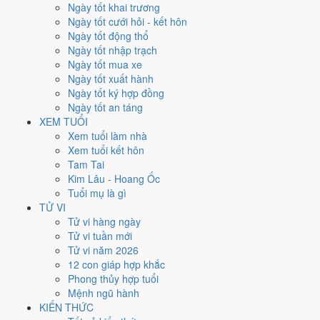
Thứ Ba
Ngày tốt khai trương
Ngày Âm
Ngày tốt cưới hỏi - kết hôn
Tháng 8 năm 2027
Ngày tốt động thổ
10
Ngày tốt nhập trạch
Tháng 7 âm năm 2027
Ngày tốt mua xe
9
Ngày tốt xuất hành
Tiết Lập Thu
Ngày tốt ký hợp đồng
Giờ
Ngày tốt an táng
Mậu Tý
XEM TUỔI
Ngày 9
Xem tuổi làm nhà
Tân Dậu
Xem tuổi kết hôn
Tháng 7
Tam Tai
Mậu Thân
Kim Lâu - Hoang Ốc
Năm 2027
Tuổi mụ là gì
Đinh Mùi
TỬ VI
Tử vi hàng ngày
Ngày Tân Dậu có Trực
Trừ
(ngày trừ bỏ điều cũ, đón điều mới) nhưng
Tử vi tuần mới
gặp Sao
Huyền Vũ hắc đạo
. Điểm trung bình 7 việc chính chỉ
3.9/10
Tử vi năm 2026
nên đây là
Ngày Hung
, cần thận trọng với các quyết định lớn khó đảo
12 con giáp hợp khắc
ngược.
Phong thủy hợp tuổi
Mệnh ngũ hành
Tuổi
Sửu, Tỵ, Thìn
hợp ngày; tuổi
Mão
nên thận trọng (Lục Xung).
KIẾN THỨC