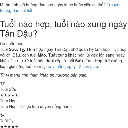
Muốn tính giờ hoàng đạo cho ngày khác hoặc việc cụ thể?
Tra giờ
hoàng đạo chi tiết
Tuổi nào hợp, tuổi nào xung ngày
Tân Dậu?
Cá nhân hóa
Tuổi
Sửu, Tỵ, Thìn
hợp ngày Tân Dậu nhờ quan hệ tam hợp - lục hợp
với chi Dậu, còn tuổi
Mão, Tuất
xung khắc nên lùi việc lớn sang ngày
khác. Thứ tự 12 tuổi bên dưới xếp từ tuổi
Sửu
(Tam Hợp) trở xuống,
luận giải từng tuổi xem tại
tử vi hằng ngày 12 con giáp
.
Tử vi mang tính tham khảo tín ngưỡng dân gian.
🐮
Tuổi Sửu
★★★★★
Tam Hợp
Tam Hợp - tài lộc tình duyên đồng hành
🐍
Tuổi Tỵ
★★★★★