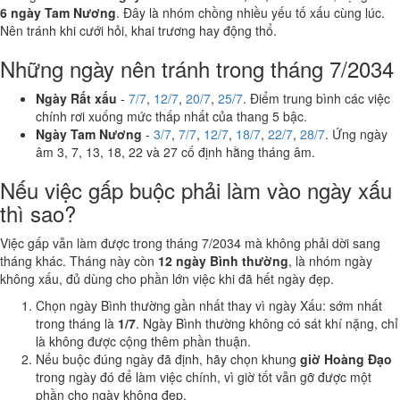
6 ngày Tam Nương
. Đây là nhóm chồng nhiều yếu tố xấu cùng lúc.
Nên tránh khi cưới hỏi, khai trương hay động thổ.
Những ngày nên tránh trong tháng 7/2034
Ngày Rất xấu
-
7/7
,
12/7
,
20/7
,
25/7
. Điểm trung bình các việc
chính rơi xuống mức thấp nhất của thang 5 bậc.
Ngày Tam Nương
-
3/7
,
7/7
,
12/7
,
18/7
,
22/7
,
28/7
. Ứng ngày
âm 3, 7, 13, 18, 22 và 27 cố định hằng tháng âm.
Nếu việc gấp buộc phải làm vào ngày xấu
thì sao?
Việc gấp vẫn làm được trong tháng 7/2034 mà không phải dời sang
tháng khác. Tháng này còn
12 ngày Bình thường
, là nhóm ngày
không xấu, đủ dùng cho phần lớn việc khi đã hết ngày đẹp.
Chọn ngày Bình thường gần nhất thay vì ngày Xấu: sớm nhất
trong tháng là
1/7
. Ngày Bình thường không có sát khí nặng, chỉ
là không được cộng thêm phần thuận.
Nếu buộc đúng ngày đã định, hãy chọn khung
giờ Hoàng Đạo
trong ngày đó để làm việc chính, vì giờ tốt vẫn gỡ được một
phần cho ngày không đẹp.