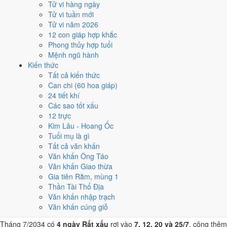
Tử vi hàng ngày
22/7
Tử vi tuần mới
T7 · 7/6 âm
Tử vi năm 2026
Kỷ Mão
12 con giáp hợp khắc
★★★★★ 9/10
Phong thủy hợp tuổi
4
Mệnh ngũ hành
10/7
Kiến thức
T2 · 25/5 âm
Tất cả kiến thức
Đinh Mão
Can chi (60 hoa giáp)
★★★★☆ 8/10
24 tiết khí
5
Các sao tốt xấu
18/7
12 trực
T3 · 3/6 âm
Kim Lâu - Hoang Ốc
Ất Hợi
Tuổi mụ là gì
★★★★☆ 8/10
Tất cả văn khấn
Điểm chấm từ Trực, sao Nhị Thập Bát Tú, Hoàng Đạo - Hắc Đạo và
Văn khấn Ông Táo
ngày cấm kỵ của riêng việc này
Bảng ngày khai trương cả năm
Văn khấn Giao thừa
Gia tiên Rằm, mùng 1
Tháng 7/2034 có ngày nào nên
Thần Tài Thổ Địa
Văn khấn nhập trạch
tránh, lỡ kẹt thì xử lý sao?
Văn khấn cúng giỗ
Tháng 7/2034 có
4 ngày Rất xấu
rơi vào
7, 12, 20 và 25/7
, cộng thêm