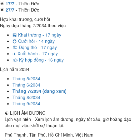
🌟
17/7
- Thiên Đức
🌟
27/7
- Thiên Đức
Hợp khai trương, cưới hỏi
Ngày đẹp tháng 7/2034 theo việc
🏪 Khai trương - 17 ngày
💍 Cưới hỏi - 14 ngày
🏗️ Động thổ - 17 ngày
✈️ Xuất hành - 17 ngày
✍️ Ký hợp đồng - 16 ngày
Lịch năm 2034
Tháng 5/2034
Tháng 6/2034
Tháng 7/2034 (đang xem)
Tháng 8/2034
Tháng 9/2034
☯
LỊCH ÂM DƯƠNG
Lịch vạn niên - Xem lịch âm dương, ngày tốt xấu, giờ hoàng đạo
cho mọi việc khởi sự thuận lợi.
Phú Thạnh, Tân Phú
,
Hồ Chí Minh
,
Việt Nam