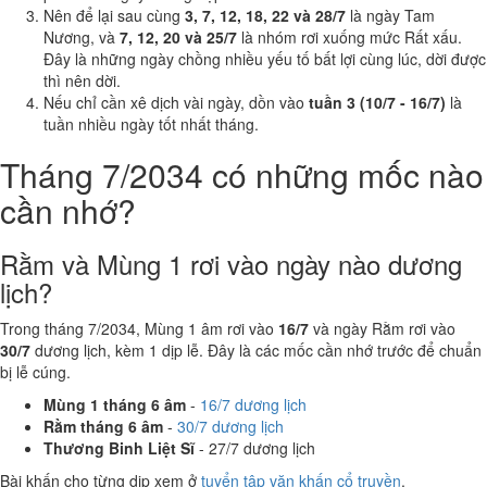
Nên để lại sau cùng
3, 7, 12, 18, 22 và 28/7
là ngày Tam
Nương, và
7, 12, 20 và 25/7
là nhóm rơi xuống mức Rất xấu.
Đây là những ngày chồng nhiều yếu tố bất lợi cùng lúc, dời được
thì nên dời.
Nếu chỉ cần xê dịch vài ngày, dồn vào
tuần 3 (10/7 - 16/7)
là
tuần nhiều ngày tốt nhất tháng.
Tháng 7/2034 có những mốc nào
cần nhớ?
Rằm và Mùng 1 rơi vào ngày nào dương
lịch?
Trong tháng 7/2034, Mùng 1 âm rơi vào
16/7
và ngày Rằm rơi vào
30/7
dương lịch, kèm 1 dịp lễ. Đây là các mốc cần nhớ trước để chuẩn
bị lễ cúng.
Mùng 1 tháng 6 âm
-
16/7 dương lịch
Rằm tháng 6 âm
-
30/7 dương lịch
Thương Binh Liệt Sĩ
- 27/7 dương lịch
Bài khấn cho từng dịp xem ở
tuyển tập văn khấn cổ truyền
.