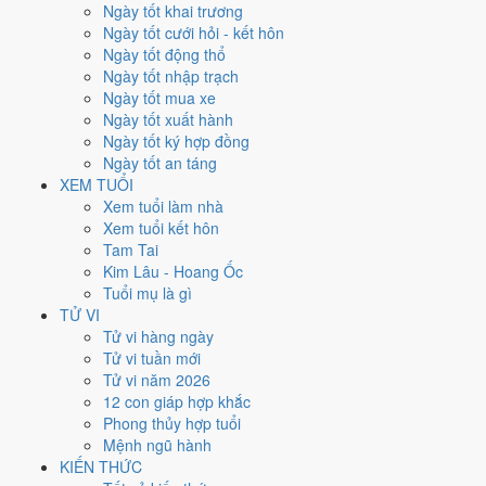
Ngày tốt khai trương
nhất rơi vào
3, 18, 22 và 24/7
.
Ngày tốt cưới hỏi - kết hôn
Xét theo từng việc,
khai trương
rộng cửa nhất với
17 ngày
đạt từ
Ngày tốt động thổ
6/10.
Cưới hỏi
hẹp nhất, chỉ
14 ngày
. Việc nào kén ngày thì nên chốt
Ngày tốt nhập trạch
lịch sớm.
Ngày tốt mua xe
Ngày tốt xuất hành
4
Ngày tốt ký hợp đồng
Ngày rất tốt
Ngày tốt an táng
4
XEM TUỔI
Ngày tốt
Xem tuổi làm nhà
11
Xem tuổi kết hôn
Ngày xấu
Tam Tai
3
Kim Lâu - Hoang Ốc
Ngày quý hiếm
Tuổi mụ là gì
Lịch âm dương tháng 7/2034 chi
TỬ VI
Tử vi hàng ngày
tiết từng ngày
Tử vi tuần mới
Tử vi năm 2026
12 con giáp hợp khắc
Tháng
Năm
XEM
Phong thủy hợp tuổi
Lưới lịch dưới đây trải đủ
31 ngày
của tháng 7/2034. Mỗi ô ghi ngày
Mệnh ngũ hành
dương, ngày âm và can chi ngày, tô màu theo 5 mức. Tháng này có
8
KIẾN THỨC
ngày từ mức Tốt trở lên
và
11 ngày từ mức Xấu trở xuống
.