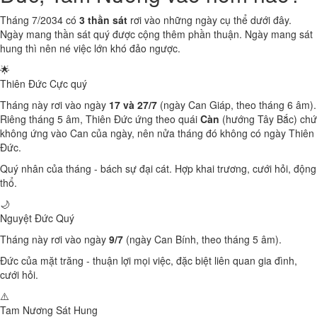
Tháng 7/2034 có
3 thần sát
rơi vào những ngày cụ thể dưới đây.
Ngày mang thần sát quý được cộng thêm phần thuận. Ngày mang sát
hung thì nên né việc lớn khó đảo ngược.
🌟
Thiên Đức
Cực quý
Tháng này rơi vào ngày
17 và 27/7
(ngày Can Giáp, theo tháng 6 âm).
Riêng tháng 5 âm, Thiên Đức ứng theo quái
Càn
(hướng Tây Bắc) chứ
không ứng vào Can của ngày, nên nửa tháng đó không có ngày Thiên
Đức.
Quý nhân của tháng - bách sự đại cát. Hợp khai trương, cưới hỏi, động
thổ.
🌙
Nguyệt Đức
Quý
Tháng này rơi vào ngày
9/7
(ngày Can Bính, theo tháng 5 âm).
Đức của mặt trăng - thuận lợi mọi việc, đặc biệt liên quan gia đình,
cưới hỏi.
⚠️
Tam Nương Sát
Hung