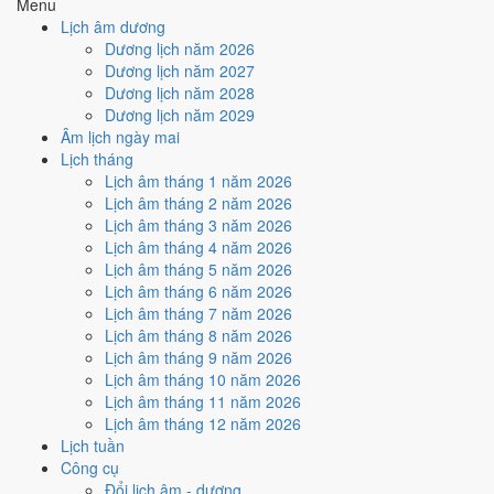
Menu
Rất tốt
Tốt
Bình thường
Xấu
Rất xấu
★ Thiên Đức · ✨ Thiên Xá (quý
Lịch âm dương
hiếm)
Dương lịch năm 2026
Dương lịch năm 2027
Tuần nào trong tháng 7/2034
Dương lịch năm 2028
nhiều ngày tốt nhất?
Dương lịch năm 2029
Âm lịch ngày mai
Lịch tháng
Ngày tốt tháng 7/2034 dồn về
tuần 3 (10/7 - 16/7)
với
3 ngày
từ mức
Lịch âm tháng 1 năm 2026
Tốt trở lên. Kém nhất là
tuần 4 (17/7 - 23/7)
với
4 ngày xấu
. Lịch còn
Lịch âm tháng 2 năm 2026
xê dịch được thì đặt việc lớn vào tuần 3, né tuần 4.
Lịch âm tháng 3 năm 2026
Muốn xem sát hơn từng ngày trong một tuần, mở
lịch tuần hiện tại
.
Lịch âm tháng 4 năm 2026
Lịch âm tháng 5 năm 2026
Bảng thống kê ngày tốt xấu theo tuần
Lịch âm tháng 6 năm 2026
Lịch âm tháng 7 năm 2026
Tuần
Ngày dương
Tốt
Xấu
Phân bố
Đánh giá
Lịch âm tháng 8 năm 2026
Tuần 1
1/7 - 2/7
0
1
⚠️ Cần thận trọng
Lịch âm tháng 9 năm 2026
Tuần 2
3/7 - 9/7
1
2
⚠️ Cần thận trọng
Lịch âm tháng 10 năm 2026
Tuần 3
10/7 - 16/7
3
2
✅ Tốt nhất tháng
Lịch âm tháng 11 năm 2026
Tuần 4
17/7 - 23/7
2
4
⚠️ Nhiều ngày xấu nhất
Lịch âm tháng 12 năm 2026
Tuần 5
24/7 - 30/7
2
1
✅ Tốt
Lịch tuần
Tuần 6
31/7 - 31/7
0
1
⚠️ Cần thận trọng
Công cụ
Đổi lịch âm - dương