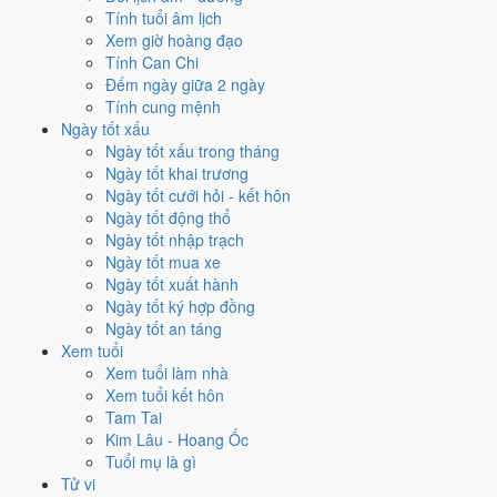
Ngày nào đẹp nhất tháng 7/2034
Tính tuổi âm lịch
để cưới hỏi, khai trương?
Xem giờ hoàng đạo
Tính Can Chi
Mỗi việc chấm theo bộ Trực và sao 28 Tú riêng nên ngày đẹp của
Đếm ngày giữa 2 ngày
từng việc không trùng nhau. Tháng 7/2034 rộng cửa nhất cho
khai
Tính cung mệnh
trương
với
17 ngày
đạt từ 6/10, cao nhất là
3/7
. Hẹp nhất là
cưới
Ngày tốt xấu
hỏi
, chỉ
14 ngày
.
Ngày tốt xấu trong tháng
Ngày tốt khai trương
🏪 Khai trương
17
💍 Cưới hỏi
14
🏗️ Động thổ
17
Ngày tốt cưới hỏi - kết hôn
✈️ Xuất hành
17
✍️ Ký hợp đồng
16
Ngày tốt động thổ
🏪 Khai trương
- 17 ngày đạt từ 6/10 trở lên trong tháng 7/2034
Ngày tốt nhập trạch
Ngày tốt mua xe
1
Ngày tốt xuất hành
3/7
Ngày tốt ký hợp đồng
T2 · 18/5 âm
Ngày tốt an táng
Canh Thân
Xem tuổi
★★★★★ 10/10
Xem tuổi làm nhà
2
Xem tuổi kết hôn
15/7
Tam Tai
T7 · 30/5 âm
Kim Lâu - Hoang Ốc
Nhâm Thân
Tuổi mụ là gì
★★★★★ 9/10
Tử vi
3