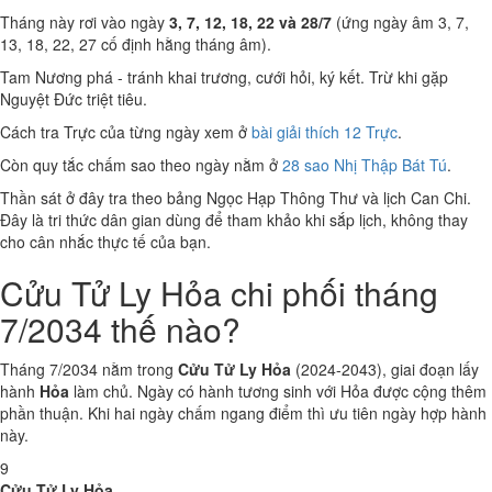
Tháng này rơi vào ngày
3, 7, 12, 18, 22 và 28/7
(ứng ngày âm 3, 7,
13, 18, 22, 27 cố định hằng tháng âm).
Tam Nương phá - tránh khai trương, cưới hỏi, ký kết. Trừ khi gặp
Nguyệt Đức triệt tiêu.
Cách tra Trực của từng ngày xem ở
bài giải thích 12 Trực
.
Còn quy tắc chấm sao theo ngày nằm ở
28 sao Nhị Thập Bát Tú
.
Thần sát ở đây tra theo bảng Ngọc Hạp Thông Thư và lịch Can Chi.
Đây là tri thức dân gian dùng để tham khảo khi sắp lịch, không thay
cho cân nhắc thực tế của bạn.
Cửu Tử Ly Hỏa chi phối tháng
7/2034 thế nào?
Tháng 7/2034 nằm trong
Cửu Tử Ly Hỏa
(2024-2043), giai đoạn lấy
hành
Hỏa
làm chủ. Ngày có hành tương sinh với Hỏa được cộng thêm
phần thuận. Khi hai ngày chấm ngang điểm thì ưu tiên ngày hợp hành
này.
9
Cửu Tử Ly Hỏa