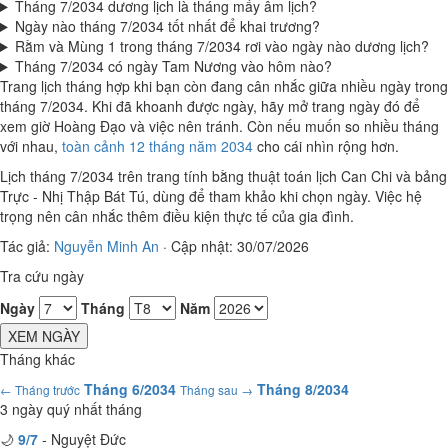
Tháng 7/2034 dương lịch là tháng mấy âm lịch?
Ngày nào tháng 7/2034 tốt nhất để khai trương?
Rằm và Mùng 1 trong tháng 7/2034 rơi vào ngày nào dương lịch?
Tháng 7/2034 có ngày Tam Nương vào hôm nào?
Trang lịch tháng hợp khi bạn còn đang cân nhắc giữa nhiều ngày trong
tháng 7/2034. Khi đã khoanh được ngày, hãy mở trang ngày đó để
xem giờ Hoàng Đạo và việc nên tránh. Còn nếu muốn so nhiều tháng
với nhau,
toàn cảnh 12 tháng năm 2034
cho cái nhìn rộng hơn.
Lịch tháng 7/2034 trên trang tính bằng thuật toán lịch Can Chi và bảng
Trực - Nhị Thập Bát Tú, dùng để tham khảo khi chọn ngày. Việc hệ
trọng nên cân nhắc thêm điều kiện thực tế của gia đình.
Tác giả:
Nguyễn Minh An
·
Cập nhật: 30/07/2026
Tra cứu ngày
Ngày
Tháng
Năm
XEM NGÀY
Tháng khác
Tháng 6/2034
Tháng 8/2034
← Tháng trước
Tháng sau →
3 ngày quý nhất tháng
🌙
9/7
- Nguyệt Đức