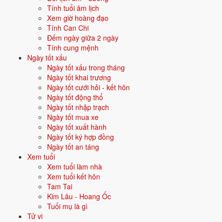
Tính tuổi âm lịch
Vận năm 2026 Bính Ngọ cho người sinh năm 2030
Xem giờ hoàng đạo
Tính Can Chi
Năm
2026
(Bính Ngọ), người tuổi
Tuất
(sinh năm 2030) ở
tuổi -3
mụ -
Đếm ngày giữa 2 ngày
thuộc nhóm
Sơ sinh
. Quan hệ với Thái Tuế năm xem:
Tam hợp
.
Tính cung mệnh
Ngày tốt xấu
Vận thuận lợi - gặp quý nhân, công việc - tài lộc đều thông.
Ngày tốt xấu trong tháng
Ngày tốt khai trương
Ngày tốt cưới hỏi - kết hôn
Năm 2026 người sinh năm 2030 nên tập trung gì?
Ngày tốt động thổ
Ở độ tuổi
-4 (Sơ sinh)
, người sinh năm 2030 nên ưu tiên các chủ đề
Ngày tốt nhập trạch
sau:
Ngày tốt mua xe
Ngày tốt xuất hành
Đặt tên con
Màu sơn phòng
Ngày tốt ký hợp đồng
Ngày tốt an táng
Xem tuổi
Hướng đặt nôi
Sinh con tốt hay không
Xem tuổi làm nhà
Xem tuổi kết hôn
Đặt tên cho người sinh năm 2030 mệnh Kim
Tam Tai
Kim Lâu - Hoang Ốc
Khi đặt tên cho người sinh năm
2030
mệnh
Kim
, nên chọn các tên có
Tuổi mụ là gì
bộ chữ Hán thuộc hành bản mệnh hoặc hành tương sinh; tránh bộ chữ
Tử vi
thuộc hành tương khắc. Dưới đây là gợi ý cho
Nam
: