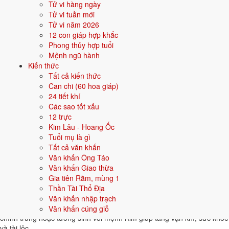
Tử vi hàng ngày
Tử vi tuần mới
👦 Nam
👧 Nữ
Tử vi năm 2026
12 con giáp hợp khắc
Gợi ý tên đẹp cho Nam mệnh Kim:
Phong thủy hợp tuổi
Mệnh ngũ hành
Minh Kiếm
Quang Kim
Sinh Kim
Hùng Phong
Bảo Kim
Kiến thức
Tất cả kiến thức
Sinh năm 2030 hợp gì - kỵ gì
Can chi (60 hoa giáp)
24 tiết khí
Người sinh năm
2030
mệnh
Kim
hợp các yếu tố thuộc bản mệnh và
Các sao tốt xấu
tương sinh, kỵ các yếu tố tương khắc. Cụ thể trên 5 phương diện:
12 trực
Kim Lâu - Hoang Ốc
Sinh năm 2030 hợp màu gì?
Tuổi mụ là gì
Tất cả văn khấn
Người mệnh
Kim
sinh năm 2030 nên ưu tiên các màu thuộc bản mệnh
Văn khấn Ông Táo
và màu tương sinh:
Trắng, Bạc, Xám, Vàng nhạt
. Dùng cho quần áo,
Văn khấn Giao thừa
xe, sơn nhà, vật phẩm phong thuỷ.
Gia tiên Rằm, mùng 1
Sinh năm 2030 hợp hướng nào?
Thần Tài Thổ Địa
Văn khấn nhập trạch
Hướng tốt:
Tây, Tây Bắc
. Đặt bàn thờ, hướng giường, hướng cửa
Văn khấn cúng giỗ
chính trùng hoặc tương sinh với mệnh Kim giúp tăng vận khí, sức khoẻ
và tài lộc.