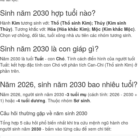
Sinh năm 2030 hợp tuổi nào?
Hành
Kim
tương sinh với:
Thổ (Thổ sinh Kim); Thủy (Kim sinh
Thủy)
. Tương khắc với:
Hỏa (Hỏa khắc Kim); Mộc (Kim khắc Mộc)
.
Chọn vợ chồng, đối tác, tuổi xông nhà ưu tiên các nhóm tương sinh.
Sinh năm 2030 là con giáp gì?
Năm 2030 là tuổi
Tuất
- con
Chó
. Tính cách điển hình của người tuổi
Tuất: kết hợp đặc tính con Chó với phân tích Can-Chi (Thổ sinh Kim) ở
phần trên.
Năm 2026, sinh năm 2030 bao nhiêu tuổi?
Năm 2026, người sinh năm 2030
-3 tuổi mụ
(cách tính: 2026 - 2030 +
1) hoặc
-4 tuổi dương
. Thuộc nhóm
Sơ sinh
.
Câu hỏi thường gặp về năm sinh 2030
Tổng hợp 5 câu hỏi phổ biến nhất khi tra cứu mệnh ngũ hành cho
người sinh năm
2030
- bấm vào từng câu để xem chi tiết: