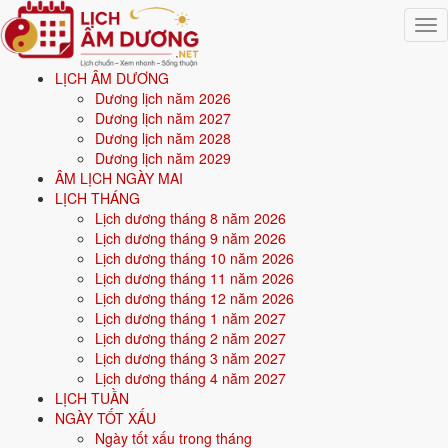
Togg
navig
LỊCH ÂM DƯƠNG
Trang chủ
Dương lịch năm 2026
Mệnh ngũ hành
Dương lịch năm 2027
Sinh năm 2030
Dương lịch năm 2028
Dương lịch năm 2029
⚒️
ÂM LỊCH NGÀY MAI
LỊCH THÁNG
Lịch dương tháng 8 năm 2026
Sinh năm
2030
mệnh gì? Canh Tuất Thoa Xuyến Kim -
Lịch dương tháng 9 năm 2026
mệnh Kim
Lịch dương tháng 10 năm 2026
Lịch dương tháng 11 năm 2026
Người sinh năm
2030
là tuổi
Canh Tuất
(con Chó), nạp âm
Thoa
Lịch dương tháng 12 năm 2026
Xuyến Kim
-
Vàng trang sức
, mệnh
Kim
. Năm
2026
-3 tuổi mụ
(-4 tuổi
Lịch dương tháng 1 năm 2027
dương).
Lịch dương tháng 2 năm 2027
Lịch dương tháng 3 năm 2027
Lịch dương tháng 4 năm 2027
Sinh năm
2030
(Canh Tuất, con Chó) thuộc mệnh
Kim
- nạp âm
Thoa
LỊCH TUẦN
Xuyến Kim
.
NGÀY TỐT XẤU
Ngày tốt xấu trong tháng
Màu hợp:
Trắng, Bạc, Xám, Vàng nhạt.
Hướng hợp:
Tây, Tây Bắc.