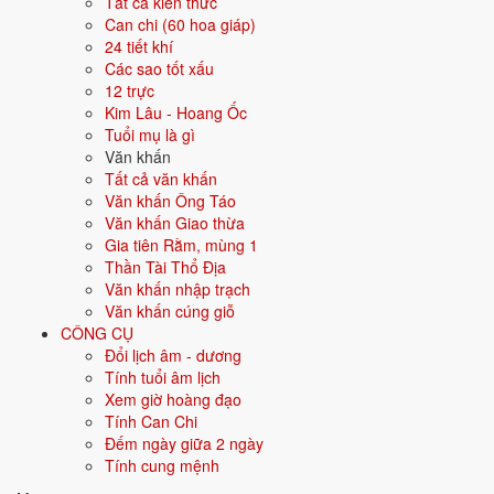
Tất cả kiến thức
Màu hợp
Trắng
Bạc
Xám
Vàng nhạt
Can chi (60 hoa giáp)
24 tiết khí
Hướng hợp
Tây, Tây Bắc
Các sao tốt xấu
12 trực
Hành tương sinh
Thổ (Thổ sinh Kim); Thủy (Kim sinh Thủy)
Kim Lâu - Hoang Ốc
Tuổi mụ là gì
Hành tương khắc
Hỏa (Hỏa khắc Kim); Mộc (Kim khắc Mộc)
Văn khấn
Tất cả văn khấn
Tuổi năm 2026
-3 tuổi mụ / -4 tuổi dương - Sơ sinh
Văn khấn Ông Táo
Văn khấn Giao thừa
Gia tiên Rằm, mùng 1
Ý nghĩa nạp âm Thoa Xuyến Kim
Thần Tài Thổ Địa
Văn khấn nhập trạch
Người sinh năm
2030
mang nạp âm
Thoa Xuyến Kim
- biểu tượng
Văn khấn cúng giỗ
cho
Vàng trang sức
. Đây là một trong các nạp âm thuộc hành
Kim
CÔNG CỤ
trong vòng 60 hoa giáp.
Đổi lịch âm - dương
Tượng trưng cho kim loại, sự cứng cáp, sắc bén, kỷ luật. Người mệnh
Tính tuổi âm lịch
Kim có ý chí, quyết đoán.
Xem giờ hoàng đạo
Tính Can Chi
Tìm hiểu chi tiết nạp âm Thoa Xuyến Kim: màu hợp, hướng tốt, năm
Đếm ngày giữa 2 ngày
sinh, tương sinh tương khắc →
Tính cung mệnh
Quan hệ Can × Chi (Thổ sinh Kim):
Chi Thổ sinh Can Kim - môi