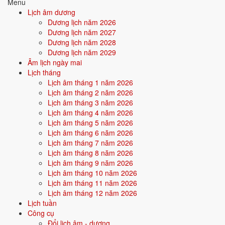
Menu
trường hỗ trợ bản thân. Người này dễ nhận được sự giúp đỡ từ ngoài,
Lịch âm dương
gặp quý nhân.
Dương lịch năm 2026
Dương lịch năm 2027
Điểm mạnh:
May mắn, được nâng đỡ, dễ thành công nhờ thiên
Dương lịch năm 2028
thời địa lợi.
Dương lịch năm 2029
Âm lịch ngày mai
Điểm cần lưu ý:
Có thể bị phụ thuộc hoặc ỷ lại khi quá nhiều
Lịch tháng
thuận lợi.
Lịch âm tháng 1 năm 2026
Lịch âm tháng 2 năm 2026
Lịch âm tháng 3 năm 2026
Bối cảnh vận khí khi sinh năm 2030
Lịch âm tháng 4 năm 2026
Người sinh năm
2030
rơi vào
Vận 9 - Cửu Tử Hỏa
(2024-2043) trong
Lịch âm tháng 5 năm 2026
chu kỳ Tam Nguyên Cửu Vận. Mệnh Kim sinh trong Vận 9 Cửu Tử Hỏa
Lịch âm tháng 6 năm 2026
(Hỏa) - hỏa khắc kim: bản mệnh phải vượt qua thử thách của thời đại
Lịch âm tháng 7 năm 2026
để khẳng định mình, nhưng nếu vượt được sẽ tạo nên dấu ấn rất
Lịch âm tháng 8 năm 2026
riêng.
Lịch âm tháng 9 năm 2026
Lịch âm tháng 10 năm 2026
Lịch âm tháng 11 năm 2026
Tính chất vận:
Danh vọng, công nghệ, AI - Vận AI, công nghệ
Lịch âm tháng 12 năm 2026
số, truyền thông, sáng tạo.
Lịch tuần
Quan hệ mệnh × vận:
Hỏa khắc Kim.
Công cụ
Đổi lịch âm - dương