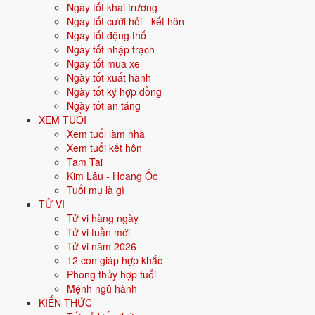
Ngày tốt khai trương
Vận khí khi sinh:
Vận 9 Cửu Tử Hỏa (2024-2043) - Danh vọng, công
Ngày tốt cưới hỏi - kết hôn
nghệ, AI.
Ngày tốt động thổ
Năm
2026
:
-3 tuổi mụ, năm Bính Ngọ - Tam hợp.
Ngày tốt nhập trạch
Ngày tốt mua xe
Ngày tốt xuất hành
Sinh năm 2030 là tuổi gì, mệnh gì?
Ngày tốt ký hợp đồng
Ngày tốt an táng
Người sinh năm
2030
là tuổi
Canh Tuất
- con Chó, nạp âm
Thoa
XEM TUỔI
Xuyến Kim
, mệnh
Kim
. Màu hợp gồm Trắng, Bạc, Xám, Vàng nhạt;
Xem tuổi làm nhà
hướng hợp là Tây, Tây Bắc. Bảng dưới đây tóm tắt 10 chỉ số cốt lõi:
Xem tuổi kết hôn
Tam Tai
Năm sinh dương
2030
Kim Lâu - Hoang Ốc
lịch
Tuổi mụ là gì
TỬ VI
Can chi
Canh Tuất
(Dương Kim - Thổ)
Tử vi hàng ngày
Tử vi tuần mới
Con giáp
Tuất - Con Chó
Tử vi năm 2026
12 con giáp hợp khắc
Nạp âm
Thoa Xuyến Kim
(Vàng trang sức)
Phong thủy hợp tuổi
Mệnh ngũ hành
Mệnh ngũ hành
⚒️
Kim
KIẾN THỨC