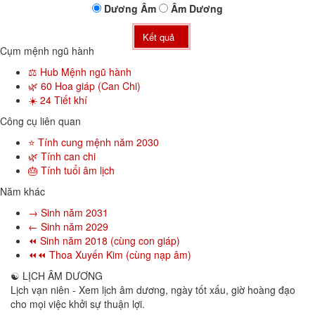
Dương
Âm
Âm
Dương
Kết quả
Cụm mệnh ngũ hành
⚖️ Hub Mệnh ngũ hành
🌿 60 Hoa giáp (Can Chi)
☀️ 24 Tiết khí
Công cụ liên quan
⭐ Tính cung mệnh năm 2030
🌿 Tính can chi
🎂 Tính tuổi âm lịch
Năm khác
→ Sinh năm 2031
← Sinh năm 2029
⏪ Sinh năm 2018 (cùng con giáp)
⏪⏪ Thoa Xuyến Kim (cùng nạp âm)
☯
LỊCH ÂM DƯƠNG
Lịch vạn niên - Xem lịch âm dương, ngày tốt xấu, giờ hoàng đạo
cho mọi việc khởi sự thuận lợi.