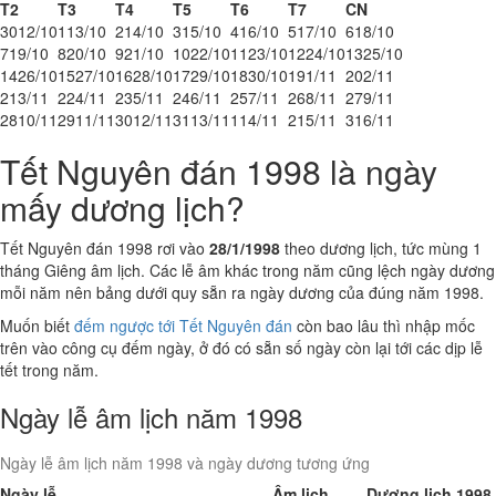
T2
T3
T4
T5
T6
T7
CN
30
12/10
1
13/10
2
14/10
3
15/10
4
16/10
5
17/10
6
18/10
7
19/10
8
20/10
9
21/10
10
22/10
11
23/10
12
24/10
13
25/10
14
26/10
15
27/10
16
28/10
17
29/10
18
30/10
19
1/11
20
2/11
21
3/11
22
4/11
23
5/11
24
6/11
25
7/11
26
8/11
27
9/11
28
10/11
29
11/11
30
12/11
31
13/11
1
14/11
2
15/11
3
16/11
Tết Nguyên đán 1998 là ngày
mấy dương lịch?
Tết Nguyên đán 1998 rơi vào
28/1/1998
theo dương lịch, tức mùng 1
tháng Giêng âm lịch. Các lễ âm khác trong năm cũng lệch ngày dương
mỗi năm nên bảng dưới quy sẵn ra ngày dương của đúng năm 1998.
Muốn biết
đếm ngược tới Tết Nguyên đán
còn bao lâu thì nhập mốc
trên vào công cụ đếm ngày, ở đó có sẵn số ngày còn lại tới các dịp lễ
tết trong năm.
Ngày lễ âm lịch năm 1998
Ngày lễ âm lịch năm 1998 và ngày dương tương ứng
Ngày lễ
Âm lịch
Dương lịch 1998