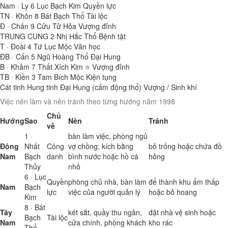
Nam · Ly
6
Lục Bạch Kim
Quyền lực
TN · Khôn
8
Bát Bạch Thổ
Tài lộc
Đ · Chấn
9
Cửu Tử Hỏa
Vượng đỉnh
TRUNG CUNG
2
Nhị Hắc Thổ
Bệnh tật
T · Đoài
4
Tứ Lục Mộc
Văn học
ĐB · Cấn
5
Ngũ Hoàng Thổ
Đại Hung
B · Khảm
7
Thất Xích Kim ⭐
Vượng đỉnh
TB · Kiền
3
Tam Bích Mộc
Kiện tụng
Cát tinh
Hung tinh
Đại Hung (cấm động thổ)
Vượng / Sinh khí
Việc nên làm và nên tránh theo từng hướng năm 1998
Chủ
Hướng
Sao
Nên
Tránh
về
1 ·
bàn làm việc, phòng ngủ
Đông
Nhất
Công
vợ chồng; kích bằng
bỏ trống hoặc chứa đồ
Nam
Bạch
danh
bình nước hoặc hồ cá
hỏng
Thủy
nhỏ
6 · Lục
Quyền
phòng chủ nhà, bàn làm
để thành khu ẩm thấp
Nam
Bạch
lực
việc của người quản lý
hoặc bỏ hoang
Kim
8 · Bát
Tây
két sắt, quầy thu ngân,
đặt nhà vệ sinh hoặc
Bạch
Tài lộc
Nam
cửa chính, phòng khách
kho rác
Thổ