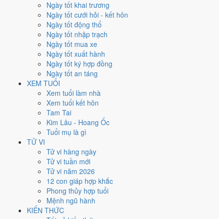
không phải chỉ đếm ngày Hoàng Đạo.
Ngày tốt khai trương
Ngày tốt cưới hỏi - kết hôn
Tết Nguyên đán rơi vào
28/1/1998
. Về phong thủy, sao Ngũ Hoàng
Ngày tốt động thổ
đóng ở
hướng Đông Bắc (Cấn)
nên tránh động thổ hướng này.
Ngày tốt nhập trạch
Người tuổi
Thân
xung Thái Tuế, theo tục lệ thì nên làm lễ giải đầu
Ngày tốt mua xe
năm.
Ngày tốt xuất hành
85
Ngày tốt ký hợp đồng
Ngày tốt trở lên
Ngày tốt an táng
123
XEM TUỔI
Ngày bình thường
Xem tuổi làm nhà
157
Xem tuổi kết hôn
Ngày xấu
Tam Tai
24
Kim Lâu - Hoang Ốc
Tiết khí
Tuổi mụ là gì
TỬ VI
Năm 1998 là năm con gì, mệnh
Tử vi hàng ngày
Tử vi tuần mới
gì?
Tử vi năm 2026
12 con giáp hợp khắc
Năm 1998 là năm
Mậu Dần
, Nạp Âm
Thành Đầu Thổ
hành Thổ.
Phong thủy hợp tuổi
Thiên Can Mậu hành
Thổ
gặp Địa Chi Dần hành
Mộc
. Quan hệ ngũ
Mệnh ngũ hành
hành của năm vì vậy là
Thổ - Mộc
. Cách tính cặp can chi này nằm ở
KIẾN THỨC
bài
can chi Mậu Dần
.