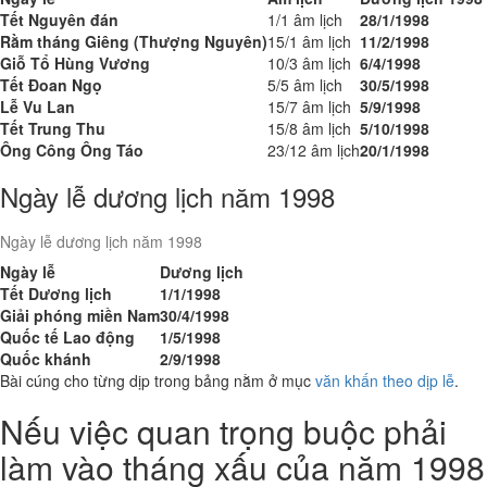
Tết Nguyên đán
1/1 âm lịch
28/1/1998
Rằm tháng Giêng (Thượng Nguyên)
15/1 âm lịch
11/2/1998
Giỗ Tổ Hùng Vương
10/3 âm lịch
6/4/1998
Tết Đoan Ngọ
5/5 âm lịch
30/5/1998
Lễ Vu Lan
15/7 âm lịch
5/9/1998
Tết Trung Thu
15/8 âm lịch
5/10/1998
Ông Công Ông Táo
23/12 âm lịch
20/1/1998
Ngày lễ dương lịch năm 1998
Ngày lễ dương lịch năm 1998
Ngày lễ
Dương lịch
Tết Dương lịch
1/1/1998
Giải phóng miền Nam
30/4/1998
Quốc tế Lao động
1/5/1998
Quốc khánh
2/9/1998
Bài cúng cho từng dịp trong bảng nằm ở mục
văn khấn theo dịp lễ
.
Nếu việc quan trọng buộc phải
làm vào tháng xấu của năm 1998