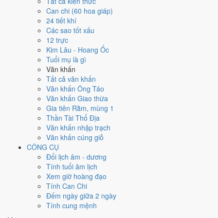
Tất cả kiến thức
Can chi (60 hoa giáp)
1998
24 tiết khí
Mậu Dần
Các sao tốt xấu
Can chi
12 trực
Mậu Dần (Thổ × Mộc)
Kim Lâu - Hoang Ốc
Nạp âm
Tuổi mụ là gì
Thành Đầu Thổ
Văn khấn
Vận khí
Tất cả văn khấn
Thất Xích Đoài Kim
Văn khấn Ông Táo
Văn khấn Giao thừa
🌿 Mộc
Gia tiên Rằm, mùng 1
→
Thần Tài Thổ Địa
🔥 Hỏa
Văn khấn nhập trạch
→
Văn khấn cúng giỗ
⛰ Thổ
CÔNG CỤ
→
Đổi lịch âm - dương
⚒ Kim
Tính tuổi âm lịch
→
Xem giờ hoàng đạo
💧 Thủy
Tính Can Chi
Bảng phân tích Can Chi năm Mậu Dần
Đếm ngày giữa 2 ngày
Yếu tố
Chi tiết
Ý nghĩa
Tính cung mệnh
Thiên Can
Thổ
Thiên Can Mậu thuộc hành Thổ, là khí chủ đạo