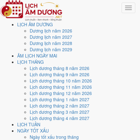
Toggle
navigat
LỊCH ÂM DƯƠNG
Trang chủ
Dương lịch năm 2026
Lịch năm 1998
Dương lịch năm 2027
Dương lịch năm 2028
Lịch âm dương năm 1998 -
Dương lịch năm 2029
ÂM LỊCH NGÀY MAI
Mậu Dần · Thất Xích Đoài
LỊCH THÁNG
Lịch dương tháng 8 năm 2026
Kim
Lịch dương tháng 9 năm 2026
Lịch dương tháng 10 năm 2026
Lịch dương tháng 11 năm 2026
Tác giả:
Nguyễn Minh An
·
Cập nhật: 30/07/2026
Lịch dương tháng 12 năm 2026
Năm
1998 (Mậu Dần)
, Tết Nguyên đán vào
28/1/1998
.
Lịch dương tháng 1 năm 2027
Lịch dương tháng 2 năm 2027
Năm
Mậu Dần 1998
có Thiên Can Mậu hành Thổ, Địa Chi Dần hành
Lịch dương tháng 3 năm 2027
Mộc. Nạp Âm là
Thành Đầu Thổ
hành Thổ. Hai hành Can và Chi Mộc
Lịch dương tháng 4 năm 2027
khắc Thổ (tương khắc), đó là nền khí của cả năm.
LỊCH TUẦN
Cả năm có
85 ngày đạt mức Tốt trở lên
, rải khá đều các tháng. Mức
NGÀY TỐT XẤU
này chấm theo thang 5 bậc dùng chung với trang chi tiết từng ngày,
Ngày tốt xấu trong tháng