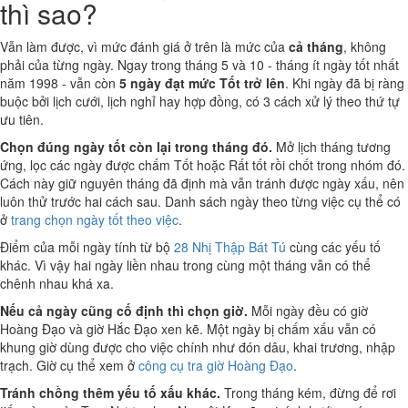
thì sao?
Vẫn làm được, vì mức đánh giá ở trên là mức của
cả tháng
, không
phải của từng ngày. Ngay trong tháng 5 và 10 - tháng ít ngày tốt nhất
năm 1998 - vẫn còn
5 ngày đạt mức Tốt trở lên
. Khi ngày đã bị ràng
buộc bởi lịch cưới, lịch nghỉ hay hợp đồng, có 3 cách xử lý theo thứ tự
ưu tiên.
Chọn đúng ngày tốt còn lại trong tháng đó.
Mở lịch tháng tương
ứng, lọc các ngày được chấm Tốt hoặc Rất tốt rồi chốt trong nhóm đó.
Cách này giữ nguyên tháng đã định mà vẫn tránh được ngày xấu, nên
luôn thử trước hai cách sau. Danh sách ngày theo từng việc cụ thể có
ở
trang chọn ngày tốt theo việc
.
Điểm của mỗi ngày tính từ bộ
28 Nhị Thập Bát Tú
cùng các yếu tố
khác. Vì vậy hai ngày liền nhau trong cùng một tháng vẫn có thể
chênh nhau khá xa.
Nếu cả ngày cũng cố định thì chọn giờ.
Mỗi ngày đều có giờ
Hoàng Đạo và giờ Hắc Đạo xen kẽ. Một ngày bị chấm xấu vẫn có
khung giờ dùng được cho việc chính như đón dâu, khai trương, nhập
trạch. Giờ cụ thể xem ở
công cụ tra giờ Hoàng Đạo
.
Tránh chồng thêm yếu tố xấu khác.
Trong tháng kém, đừng để rơi