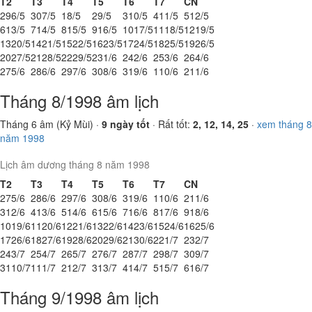
T2
T3
T4
T5
T6
T7
CN
29
6/5
30
7/5
1
8/5
2
9/5
3
10/5
4
11/5
5
12/5
6
13/5
7
14/5
8
15/5
9
16/5
10
17/5
11
18/5
12
19/5
13
20/5
14
21/5
15
22/5
16
23/5
17
24/5
18
25/5
19
26/5
20
27/5
21
28/5
22
29/5
23
1/6
24
2/6
25
3/6
26
4/6
27
5/6
28
6/6
29
7/6
30
8/6
31
9/6
1
10/6
2
11/6
Tháng 8/1998 âm lịch
Tháng 6 âm (Kỷ Mùi) ·
9 ngày tốt
· Rất tốt:
2, 12, 14, 25
·
xem tháng 8
năm 1998
Lịch âm dương tháng 8 năm 1998
T2
T3
T4
T5
T6
T7
CN
27
5/6
28
6/6
29
7/6
30
8/6
31
9/6
1
10/6
2
11/6
3
12/6
4
13/6
5
14/6
6
15/6
7
16/6
8
17/6
9
18/6
10
19/6
11
20/6
12
21/6
13
22/6
14
23/6
15
24/6
16
25/6
17
26/6
18
27/6
19
28/6
20
29/6
21
30/6
22
1/7
23
2/7
24
3/7
25
4/7
26
5/7
27
6/7
28
7/7
29
8/7
30
9/7
31
10/7
1
11/7
2
12/7
3
13/7
4
14/7
5
15/7
6
16/7
Tháng 9/1998 âm lịch