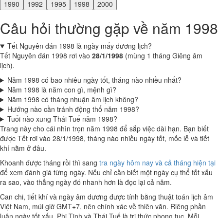
1990
1992
1995
1998
2000
Câu hỏi thường gặp về năm 1998
Tết Nguyên đán 1998 là ngày mấy dương lịch?
Tết Nguyên đán 1998 rơi vào
28/1/1998
(mùng 1 tháng Giêng âm
lịch).
Năm 1998 có bao nhiêu ngày tốt, tháng nào nhiều nhất?
Năm 1998 là năm con gì, mệnh gì?
Năm 1998 có tháng nhuận âm lịch không?
Hướng nào cần tránh động thổ năm 1998?
Tuổi nào xung Thái Tuế năm 1998?
Trang này cho cái nhìn trọn năm 1998 để sắp việc dài hạn. Bạn biết
được Tết rơi vào 28/1/1998, tháng nào nhiều ngày tốt, mốc lễ và tiết
khí nằm ở đâu.
Khoanh được tháng rồi thì sang
tra ngày hôm nay và cả tháng hiện tại
để xem đánh giá từng ngày. Nếu chỉ cần biết một ngày cụ thể tốt xấu
ra sao, vào thẳng ngày đó nhanh hơn là đọc lại cả năm.
Can chi, tiết khí và ngày âm dương được tính bằng thuật toán lịch âm
Việt Nam, múi giờ GMT+7, nên chính xác về thiên văn. Riêng phần
luận ngày tốt xấu, Phi Tinh và Thái Tuế là tri thức phong tục. Mỗi