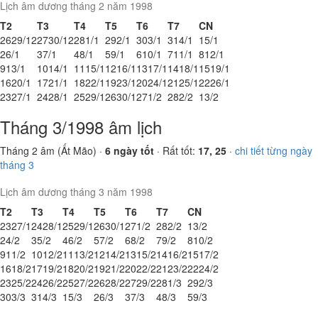
Lịch âm dương tháng 2 năm 1998
T2
T3
T4
T5
T6
T7
CN
26
29/12
27
30/12
28
1/1
29
2/1
30
3/1
31
4/1
1
5/1
2
6/1
3
7/1
4
8/1
5
9/1
6
10/1
7
11/1
8
12/1
9
13/1
10
14/1
11
15/1
12
16/1
13
17/1
14
18/1
15
19/1
16
20/1
17
21/1
18
22/1
19
23/1
20
24/1
21
25/1
22
26/1
23
27/1
24
28/1
25
29/1
26
30/1
27
1/2
28
2/2
1
3/2
Tháng 3/1998 âm lịch
Tháng 2 âm (Ất Mão) ·
6 ngày tốt
· Rất tốt:
17, 25
·
chi tiết từng ngày
tháng 3
Lịch âm dương tháng 3 năm 1998
T2
T3
T4
T5
T6
T7
CN
23
27/1
24
28/1
25
29/1
26
30/1
27
1/2
28
2/2
1
3/2
2
4/2
3
5/2
4
6/2
5
7/2
6
8/2
7
9/2
8
10/2
9
11/2
10
12/2
11
13/2
12
14/2
13
15/2
14
16/2
15
17/2
16
18/2
17
19/2
18
20/2
19
21/2
20
22/2
21
23/2
22
24/2
23
25/2
24
26/2
25
27/2
26
28/2
27
29/2
28
1/3
29
2/3
30
3/3
31
4/3
1
5/3
2
6/3
3
7/3
4
8/3
5
9/3