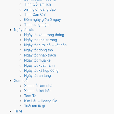
hưởng gì tới năm 1998?
Tính tuổi âm lịch
Xem giờ hoàng đạo
Tính Can Chi
Vận 7 lấy hành
Kim
làm chủ, đóng ở Đoài · Chính Tây. Năm 1998
Đếm ngày giữa 2 ngày
mang Can Mậu hành Thổ. So với hành Vận thì
Thổ sinh Kim (tương
Tính cung mệnh
sinh)
. Theo Huyền Không, đây là năm thuận để khởi sự và mở rộng.
Ngày tốt xấu
7
Ngày tốt xấu trong tháng
Thất Xích Đoài Kim
Ngày tốt khai trương
Ngày tốt cưới hỏi - kết hôn
Vận 7 · Hạ Nguyên · 1984 - 2003
Ngày tốt động thổ
Hành chủ
Ngày tốt nhập trạch
Kim
Ngày tốt mua xe
Phương vị
Ngày tốt xuất hành
Đoài · Chính Tây
Ngày tốt ký hợp đồng
Sao chủ
Ngày tốt an táng
Thất Xích (7)
Xem tuổi
Lịch âm dương 12 tháng năm
Xem tuổi làm nhà
Xem tuổi kết hôn
1998 có gì đáng chú ý?
Tam Tai
Kim Lâu - Hoang Ốc
12 tháng dương năm 1998 trải trên các tháng âm từ
tháng 12 âm
Tuổi mụ là gì
năm Đinh Sửu
đến
tháng 11 âm năm Mậu Dần
. Năm nay
nhuận
Tử vi