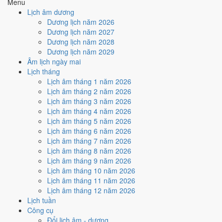
Menu
(Mậu)
Dương
của năm 1998.
Lịch âm dương
Mộc
Địa Chi
Địa Chi Dần thuộc hành Mộc; đặt cạnh Can Mậu
Dương lịch năm 2026
Dương ·
(Dần)
thì Mộc khắc Thổ (tương khắc).
Dương lịch năm 2027
Con Dần
Dương lịch năm 2028
Thổ
·
Nghĩa "Đất trên thành", thuộc hành Thổ, ứng với
Dương lịch năm 2029
Nạp Âm
Thành
cặp can chi Mậu Dần và Kỷ Mão.
Âm lịch ngày mai
Đầu Thổ
Lịch tháng
Mộc
Dần
Tuổi Dần hợp Thái Tuế. Tuổi xung Thái Tuế cần
Lịch âm tháng 1 năm 2026
Thái Tuế
(chính
lễ giải đầu năm.
Lịch âm tháng 2 năm 2026
cung)
Lịch âm tháng 3 năm 2026
Vàng đất
Màu hợp
Kích hoạt vận khí, dùng cho trang phục, vật
Lịch âm tháng 4 năm 2026
Xanh lá
năm
phẩm phong thủy.
Lịch âm tháng 5 năm 2026
Đỏ
Lịch âm tháng 6 năm 2026
Hoàng
Một tiêu chí thành phần, xét riêng bộ sao ngày.
184
/
181
Lịch âm tháng 7 năm 2026
Đạo / Hắc
Xem cơ chế ở bài
sao Hoàng Đạo
và
sao Hắc
ngày
Lịch âm tháng 8 năm 2026
Đạo
Đạo
.
Lịch âm tháng 9 năm 2026
Luận giải ngũ hành, Thái Tuế và màu hợp ở trên là quan niệm dân
Lịch âm tháng 10 năm 2026
gian. Nguồn tham chiếu:
Tam Mệnh Thông Hội
và
Hiệp Kỷ Biện
Lịch âm tháng 11 năm 2026
Phương Thư
. Dùng để tham khảo khi chọn thời điểm, không phải kết
Lịch âm tháng 12 năm 2026
luận khoa học.
Lịch tuần
Công cụ
Vận 7 Thất Xích Đoài Kim ảnh
Đổi lịch âm - dương