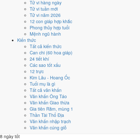
tháng 5 âm
nên có 13 tháng âm, các mốc âm lịch nửa cuối năm lùi lại
Tử vi hàng ngày
rõ rệt.
Tử vi tuần mới
Tử vi năm 2026
Năm 1998 có
85 ngày từ mức Tốt trở lên
. Số ngày này rải khá đều,
12 con giáp hợp khắc
cao nhất 9 ngày và thấp nhất 5 ngày mỗi tháng. Không tháng nào trội
Phong thủy hợp tuổi
hẳn để dồn việc lớn.
Mệnh ngũ hành
Các mốc lớn rơi vào:
Ông Công Ông Táo 20/1
,
Tết Nguyên đán
Kiến thức
28/1
,
Lễ Vu Lan 5/9
,
Tết Trung Thu 5/10
. Khối dưới đây so sánh
Tất cả kiến thức
nhanh 12 tháng theo số ngày tốt, còn lưới ngày của từng tháng nằm
Can chi (60 hoa giáp)
ngay sau đó.
24 tiết khí
Các sao tốt xấu
1
12 trực
Tháng 12 âm (Quý Sửu)
Kim Lâu - Hoang Ốc
9 ngày tốt
Tuổi mụ là gì
2
Tất cả văn khấn
Tháng 1 âm (Giáp Dần)
Văn khấn Ông Táo
9 ngày tốt
Văn khấn Giao thừa
3
Gia tiên Rằm, mùng 1
Tháng 2 âm (Ất Mão)
Thần Tài Thổ Địa
6 ngày tốt
Văn khấn nhập trạch
4
Văn khấn cúng giỗ
Tháng 3 âm (Bính Thìn)
8 ngày tốt