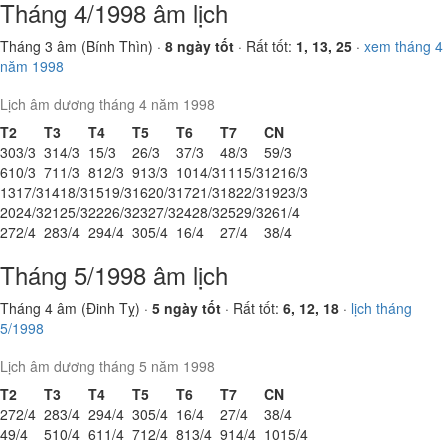
Tháng 4/1998 âm lịch
Tháng 3 âm (Bính Thìn) ·
8 ngày tốt
· Rất tốt:
1, 13, 25
·
xem tháng 4
năm 1998
Lịch âm dương tháng 4 năm 1998
T2
T3
T4
T5
T6
T7
CN
30
3/3
31
4/3
1
5/3
2
6/3
3
7/3
4
8/3
5
9/3
6
10/3
7
11/3
8
12/3
9
13/3
10
14/3
11
15/3
12
16/3
13
17/3
14
18/3
15
19/3
16
20/3
17
21/3
18
22/3
19
23/3
20
24/3
21
25/3
22
26/3
23
27/3
24
28/3
25
29/3
26
1/4
27
2/4
28
3/4
29
4/4
30
5/4
1
6/4
2
7/4
3
8/4
Tháng 5/1998 âm lịch
Tháng 4 âm (Đinh Tỵ) ·
5 ngày tốt
· Rất tốt:
6, 12, 18
·
lịch tháng
5/1998
Lịch âm dương tháng 5 năm 1998
T2
T3
T4
T5
T6
T7
CN
27
2/4
28
3/4
29
4/4
30
5/4
1
6/4
2
7/4
3
8/4
4
9/4
5
10/4
6
11/4
7
12/4
8
13/4
9
14/4
10
15/4