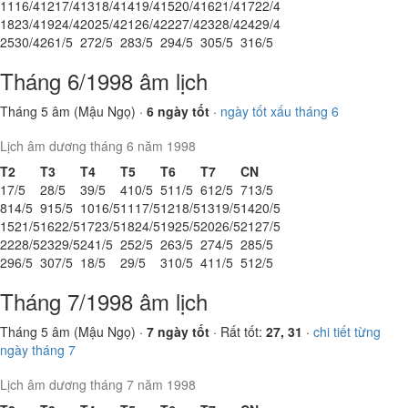
11
16/4
12
17/4
13
18/4
14
19/4
15
20/4
16
21/4
17
22/4
18
23/4
19
24/4
20
25/4
21
26/4
22
27/4
23
28/4
24
29/4
25
30/4
26
1/5
27
2/5
28
3/5
29
4/5
30
5/5
31
6/5
Tháng 6/1998 âm lịch
Tháng 5 âm (Mậu Ngọ) ·
6 ngày tốt
·
ngày tốt xấu tháng 6
Lịch âm dương tháng 6 năm 1998
T2
T3
T4
T5
T6
T7
CN
1
7/5
2
8/5
3
9/5
4
10/5
5
11/5
6
12/5
7
13/5
8
14/5
9
15/5
10
16/5
11
17/5
12
18/5
13
19/5
14
20/5
15
21/5
16
22/5
17
23/5
18
24/5
19
25/5
20
26/5
21
27/5
22
28/5
23
29/5
24
1/5
25
2/5
26
3/5
27
4/5
28
5/5
29
6/5
30
7/5
1
8/5
2
9/5
3
10/5
4
11/5
5
12/5
Tháng 7/1998 âm lịch
Tháng 5 âm (Mậu Ngọ) ·
7 ngày tốt
· Rất tốt:
27, 31
·
chi tiết từng
ngày tháng 7
Lịch âm dương tháng 7 năm 1998