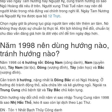
tiếp vào ngày Tam Nương hay Nguyệt Kỵ, cũng tránh hướng có sao
Ngũ Hoàng đã nêu ở trên. Người xung Thái Tuế năm nay nên để
người khác trong nhà đứng vai chính trong nghi lễ. Ngày Tam Nương
và Nguyệt Kỵ tra được qua bộ
12 Trực
.
Chọn ngày giờ là phong tục giúp người làm việc lớn thêm an tâm. Nó
không thay được sự chuẩn bị thực tế. Khi lịch không thể đổi, chuẩn bị
chu đáo vẫn đáng giá hơn là dời việc chỉ để tìm ngày đẹp hơn.
Năm 1998 nên dùng hướng nào,
tránh hướng nào?
Năm 1998 có
6 hướng tốt
:
Đông Nam
(công danh),
Nam
(quyền
lực),
Tây Nam
(tài lộc),
Đông
(vượng đỉnh),
Tây
(văn học) và
Bắc
(vượng đỉnh).
Cần tránh
3 hướng
, nặng nhất là
Đông Bắc
vì có Ngũ Hoàng. Ở
hướng đó tránh động thổ, sửa chữa lớn và kê giường ngủ. Ngoài ra
Trung Cung
chủ bệnh tật và
Tây Bắc
chủ kiện tụng.
Chín hướng này đổi chỗ mỗi năm vì sao nhập Trung Cung năm 1998
là sao
Nhị Hắc Thổ
, kéo 8 sao còn lại dịch theo Lạc Thư.
ĐN · Tốn
1
Nhất Bạch Thủy
Công danh