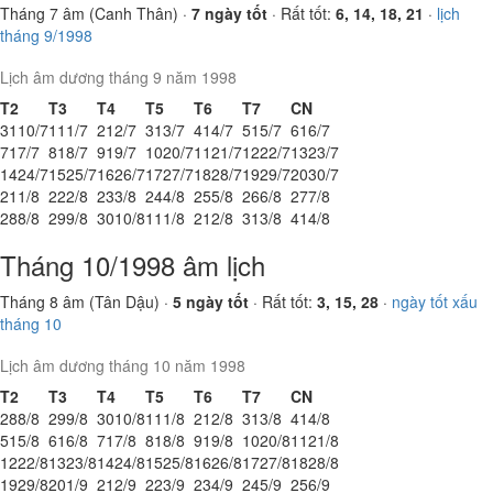
Tháng 7 âm (Canh Thân) ·
7 ngày tốt
· Rất tốt:
6, 14, 18, 21
·
lịch
tháng 9/1998
Lịch âm dương tháng 9 năm 1998
T2
T3
T4
T5
T6
T7
CN
31
10/7
1
11/7
2
12/7
3
13/7
4
14/7
5
15/7
6
16/7
7
17/7
8
18/7
9
19/7
10
20/7
11
21/7
12
22/7
13
23/7
14
24/7
15
25/7
16
26/7
17
27/7
18
28/7
19
29/7
20
30/7
21
1/8
22
2/8
23
3/8
24
4/8
25
5/8
26
6/8
27
7/8
28
8/8
29
9/8
30
10/8
1
11/8
2
12/8
3
13/8
4
14/8
Tháng 10/1998 âm lịch
Tháng 8 âm (Tân Dậu) ·
5 ngày tốt
· Rất tốt:
3, 15, 28
·
ngày tốt xấu
tháng 10
Lịch âm dương tháng 10 năm 1998
T2
T3
T4
T5
T6
T7
CN
28
8/8
29
9/8
30
10/8
1
11/8
2
12/8
3
13/8
4
14/8
5
15/8
6
16/8
7
17/8
8
18/8
9
19/8
10
20/8
11
21/8
12
22/8
13
23/8
14
24/8
15
25/8
16
26/8
17
27/8
18
28/8
19
29/8
20
1/9
21
2/9
22
3/9
23
4/9
24
5/9
25
6/9