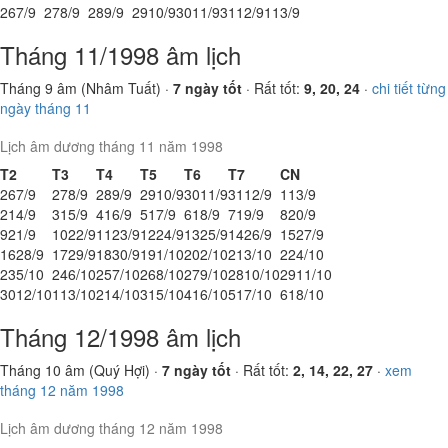
26
7/9
27
8/9
28
9/9
29
10/9
30
11/9
31
12/9
1
13/9
Tháng 11/1998 âm lịch
Tháng 9 âm (Nhâm Tuất) ·
7 ngày tốt
· Rất tốt:
9, 20, 24
·
chi tiết từng
ngày tháng 11
Lịch âm dương tháng 11 năm 1998
T2
T3
T4
T5
T6
T7
CN
26
7/9
27
8/9
28
9/9
29
10/9
30
11/9
31
12/9
1
13/9
2
14/9
3
15/9
4
16/9
5
17/9
6
18/9
7
19/9
8
20/9
9
21/9
10
22/9
11
23/9
12
24/9
13
25/9
14
26/9
15
27/9
16
28/9
17
29/9
18
30/9
19
1/10
20
2/10
21
3/10
22
4/10
23
5/10
24
6/10
25
7/10
26
8/10
27
9/10
28
10/10
29
11/10
30
12/10
1
13/10
2
14/10
3
15/10
4
16/10
5
17/10
6
18/10
Tháng 12/1998 âm lịch
Tháng 10 âm (Quý Hợi) ·
7 ngày tốt
· Rất tốt:
2, 14, 22, 27
·
xem
tháng 12 năm 1998
Lịch âm dương tháng 12 năm 1998