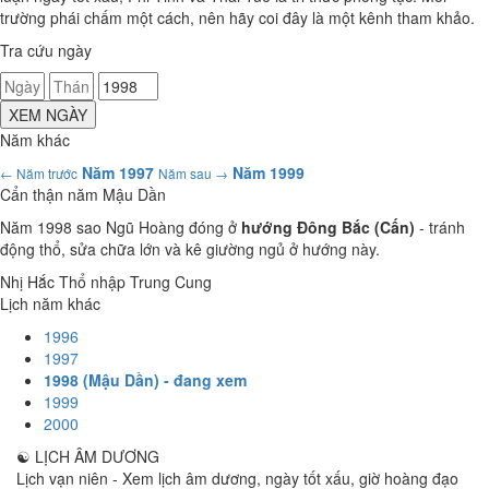
trường phái chấm một cách, nên hãy coi đây là một kênh tham khảo.
Tra cứu ngày
XEM NGÀY
Năm khác
Năm 1997
Năm 1999
← Năm trước
Năm sau →
Cẩn thận năm Mậu Dần
Năm 1998 sao Ngũ Hoàng đóng ở
hướng Đông Bắc (Cấn)
- tránh
động thổ, sửa chữa lớn và kê giường ngủ ở hướng này.
Nhị Hắc Thổ nhập Trung Cung
Lịch năm khác
1996
1997
1998 (Mậu Dần) - đang xem
1999
2000
☯
LỊCH ÂM DƯƠNG
Lịch vạn niên - Xem lịch âm dương, ngày tốt xấu, giờ hoàng đạo