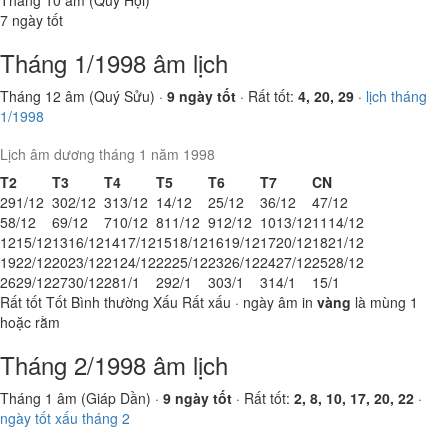
Tháng 10 âm (Quý Hợi)
7 ngày tốt
Tháng 1/1998 âm lịch
Tháng 12 âm (Quý Sửu) ·
9 ngày tốt
· Rất tốt:
4, 20, 29
·
lịch tháng
1/1998
Lịch âm dương tháng 1 năm 1998
T2
T3
T4
T5
T6
T7
CN
29
1/12
30
2/12
31
3/12
1
4/12
2
5/12
3
6/12
4
7/12
5
8/12
6
9/12
7
10/12
8
11/12
9
12/12
10
13/12
11
14/12
12
15/12
13
16/12
14
17/12
15
18/12
16
19/12
17
20/12
18
21/12
19
22/12
20
23/12
21
24/12
22
25/12
23
26/12
24
27/12
25
28/12
26
29/12
27
30/12
28
1/1
29
2/1
30
3/1
31
4/1
1
5/1
Rất tốt
Tốt
Bình thường
Xấu
Rất xấu
· ngày âm in
vàng
là mùng 1
hoặc rằm
Tháng 2/1998 âm lịch
Tháng 1 âm (Giáp Dần) ·
9 ngày tốt
· Rất tốt:
2, 8, 10, 17, 20, 22
·
ngày tốt xấu tháng 2