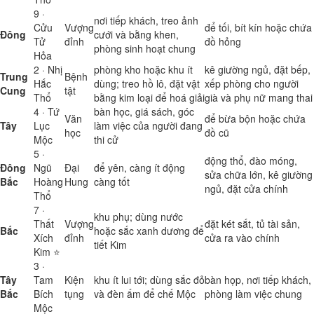
9 ·
nơi tiếp khách, treo ảnh
Cửu
Vượng
để tối, bít kín hoặc chứa
Đông
cưới và bằng khen,
Tử
đỉnh
đồ hỏng
phòng sinh hoạt chung
Hỏa
2 · Nhị
phòng kho hoặc khu ít
kê giường ngủ, đặt bếp,
Trung
Bệnh
Hắc
dùng; treo hồ lô, đặt vật
xếp phòng cho người
Cung
tật
Thổ
bằng kim loại để hoá giải
già và phụ nữ mang thai
4 · Tứ
bàn học, giá sách, góc
Văn
để bừa bộn hoặc chứa
Tây
Lục
làm việc của người đang
học
đồ cũ
Mộc
thi cử
5 ·
động thổ, đào móng,
Đông
Ngũ
Đại
để yên, càng ít động
sửa chữa lớn, kê giường
Bắc
Hoàng
Hung
càng tốt
ngủ, đặt cửa chính
Thổ
7 ·
khu phụ; dùng nước
Thất
Vượng
đặt két sắt, tủ tài sản,
Bắc
hoặc sắc xanh dương để
Xích
đỉnh
cửa ra vào chính
tiết Kim
Kim ⭐
3 ·
Tây
Tam
Kiện
khu ít lui tới; dùng sắc đỏ
bàn họp, nơi tiếp khách,
Bắc
Bích
tụng
và đèn ấm để chế Mộc
phòng làm việc chung
Mộc