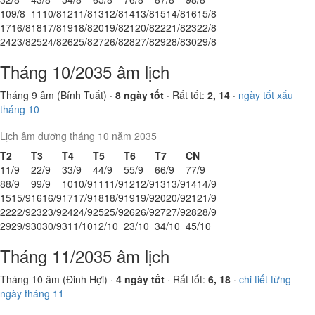
10
9/8
11
10/8
12
11/8
13
12/8
14
13/8
15
14/8
16
15/8
17
16/8
18
17/8
19
18/8
20
19/8
21
20/8
22
21/8
23
22/8
24
23/8
25
24/8
26
25/8
27
26/8
28
27/8
29
28/8
30
29/8
Tháng 10/2035 âm lịch
Tháng 9 âm (Bính Tuất) ·
8 ngày tốt
· Rất tốt:
2, 14
·
ngày tốt xấu
tháng 10
Lịch âm dương tháng 10 năm 2035
T2
T3
T4
T5
T6
T7
CN
1
1/9
2
2/9
3
3/9
4
4/9
5
5/9
6
6/9
7
7/9
8
8/9
9
9/9
10
10/9
11
11/9
12
12/9
13
13/9
14
14/9
15
15/9
16
16/9
17
17/9
18
18/9
19
19/9
20
20/9
21
21/9
22
22/9
23
23/9
24
24/9
25
25/9
26
26/9
27
27/9
28
28/9
29
29/9
30
30/9
31
1/10
1
2/10
2
3/10
3
4/10
4
5/10
Tháng 11/2035 âm lịch
Tháng 10 âm (Đinh Hợi) ·
4 ngày tốt
· Rất tốt:
6, 18
·
chi tiết từng
ngày tháng 11