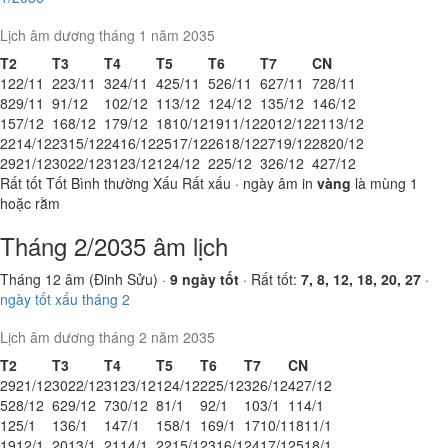
Lịch âm dương tháng 1 năm 2035
T2
T3
T4
T5
T6
T7
CN
1
22/11
2
23/11
3
24/11
4
25/11
5
26/11
6
27/11
7
28/11
8
29/11
9
1/12
10
2/12
11
3/12
12
4/12
13
5/12
14
6/12
15
7/12
16
8/12
17
9/12
18
10/12
19
11/12
20
12/12
21
13/12
22
14/12
23
15/12
24
16/12
25
17/12
26
18/12
27
19/12
28
20/12
29
21/12
30
22/12
31
23/12
1
24/12
2
25/12
3
26/12
4
27/12
Rất tốt
Tốt
Bình thường
Xấu
Rất xấu
· ngày âm in
vàng
là mùng 1
hoặc rằm
Tháng 2/2035 âm lịch
Tháng 12 âm (Đinh Sửu) ·
9 ngày tốt
· Rất tốt:
7, 8, 12, 18, 20, 27
·
ngày tốt xấu tháng 2
Lịch âm dương tháng 2 năm 2035
T2
T3
T4
T5
T6
T7
CN
29
21/12
30
22/12
31
23/12
1
24/12
2
25/12
3
26/12
4
27/12
5
28/12
6
29/12
7
30/12
8
1/1
9
2/1
10
3/1
11
4/1
12
5/1
13
6/1
14
7/1
15
8/1
16
9/1
17
10/1
18
11/1
19
12/1
20
13/1
21
14/1
22
15/1
23
16/1
24
17/1
25
18/1