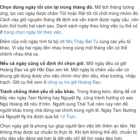
Chọn đúng ngày tốt còn lại trong tháng đó.
Mở lịch tháng tương
ứng, lọc các ngày được chấm Tốt hoặc Rất tốt rồi chốt trong nhóm đó.
Cách này giữ nguyên tháng đã định mà vẫn tránh được ngày xấu, nên
luôn thử trước hai cách sau. Danh sách ngày theo từng việc cụ thể có
ở
trang chọn ngày tốt theo việc
.
Điểm của mỗi ngày tính từ bộ
28 Nhị Thập Bát Tú
cùng các yếu tố
khác. Vì vậy hai ngày liền nhau trong cùng một tháng vẫn có thể
chênh nhau khá xa.
Nếu cả ngày cũng cố định thì chọn giờ.
Mỗi ngày đều có giờ
Hoàng Đạo và giờ Hắc Đạo xen kẽ. Một ngày bị chấm xấu vẫn có
khung giờ dùng được cho việc chính như đón dâu, khai trương, nhập
trạch. Giờ cụ thể xem ở
công cụ tra giờ Hoàng Đạo
.
Tránh chồng thêm yếu tố xấu khác.
Trong tháng kém, đừng để rơi
tiếp vào ngày Tam Nương hay Nguyệt Kỵ, cũng tránh hướng có sao
Ngũ Hoàng đã nêu ở trên. Người xung Thái Tuế năm nay nên để
người khác trong nhà đứng vai chính trong nghi lễ. Ngày Tam Nương
và Nguyệt Kỵ tra được qua bộ
12 Trực
.
Chọn ngày giờ là phong tục giúp người làm việc lớn thêm an tâm. Nó
không thay được sự chuẩn bị thực tế. Khi lịch không thể đổi, chuẩn bị
chu đáo vẫn đáng giá hơn là dời việc chỉ để tìm ngày đẹp hơn.