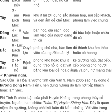
Cung
Bạch
danh
bình nước hoặc hồ cá
hỏng
Thủy
nhỏ
3 ·
Tam
Kiện
khu ít lui tới; dùng sắc đỏ
bàn họp, nơi tiếp khách,
Tây
Bích
tụng
và đèn ấm để chế Mộc
phòng làm việc chung
Mộc
4 · Tứ
bàn học, giá sách, góc
Đông
Văn
để bừa bộn hoặc chứa
Lục
làm việc của người đang
Bắc
học
đồ cũ
Mộc
thi cử
6 · Lục
Quyền
phòng chủ nhà, bàn làm
để thành khu ẩm thấp
Bắc
Bạch
lực
việc của người quản lý
hoặc bỏ hoang
Kim
2 · Nhị
phòng kho hoặc khu ít
kê giường ngủ, đặt bếp,
Tây
Bệnh
Hắc
dùng; treo hồ lô, đặt vật
xếp phòng cho người
Bắc
tật
Thổ
bằng kim loại để hoá giải
già và phụ nữ mang thai
✓ Khuyến nghị:
Sao Cửu Tử Hỏa là vượng tinh của Vận 9. Năm 2035 sao này đóng ở
hướng Đông Nam (Tốn)
, nên dùng hướng đó làm nơi tiếp khách
hoặc làm việc.
Phi Tinh là phép luận của phái Huyền Không trong phong thủy cổ
truyền. Nguồn tham chiếu:
Thẩm Thị Huyền Không Học
. Đây là quan
niệm tín ngưỡng, không phải kết luận đã kiểm chứng. Với việc trọng