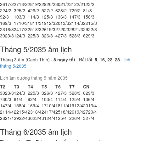
26
17/2
27
18/2
28
19/2
29
20/2
30
21/2
31
22/2
1
23/2
2
24/2
3
25/2
4
26/2
5
27/2
6
28/2
7
29/2
8
1/3
9
2/3
10
3/3
11
4/3
12
5/3
13
6/3
14
7/3
15
8/3
16
9/3
17
10/3
18
11/3
19
12/3
20
13/3
21
14/3
22
15/3
23
16/3
24
17/3
25
18/3
26
19/3
27
20/3
28
21/3
29
22/3
30
23/3
1
24/3
2
25/3
3
26/3
4
27/3
5
28/3
6
29/3
Tháng 5/2035 âm lịch
Tháng 3 âm (Canh Thìn) ·
8 ngày tốt
· Rất tốt:
5, 16, 22, 28
·
lịch
tháng 5/2035
Lịch âm dương tháng 5 năm 2035
T2
T3
T4
T5
T6
T7
CN
30
23/3
1
24/3
2
25/3
3
26/3
4
27/3
5
28/3
6
29/3
7
30/3
8
1/4
9
2/4
10
3/4
11
4/4
12
5/4
13
6/4
14
7/4
15
8/4
16
9/4
17
10/4
18
11/4
19
12/4
20
13/4
21
14/4
22
15/4
23
16/4
24
17/4
25
18/4
26
19/4
27
20/4
28
21/4
29
22/4
30
23/4
31
24/4
1
25/4
2
26/4
3
27/4
Tháng 6/2035 âm lịch