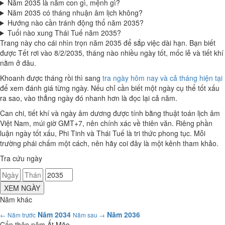
Năm 2035 là năm con gì, mệnh gì?
Năm 2035 có tháng nhuận âm lịch không?
Hướng nào cần tránh động thổ năm 2035?
Tuổi nào xung Thái Tuế năm 2035?
Trang này cho cái nhìn trọn năm 2035 để sắp việc dài hạn. Bạn biết
được Tết rơi vào 8/2/2035, tháng nào nhiều ngày tốt, mốc lễ và tiết khí
nằm ở đâu.
Khoanh được tháng rồi thì sang
tra ngày hôm nay và cả tháng hiện tại
để xem đánh giá từng ngày. Nếu chỉ cần biết một ngày cụ thể tốt xấu
ra sao, vào thẳng ngày đó nhanh hơn là đọc lại cả năm.
Can chi, tiết khí và ngày âm dương được tính bằng thuật toán lịch âm
Việt Nam, múi giờ GMT+7, nên chính xác về thiên văn. Riêng phần
luận ngày tốt xấu, Phi Tinh và Thái Tuế là tri thức phong tục. Mỗi
trường phái chấm một cách, nên hãy coi đây là một kênh tham khảo.
Tra cứu ngày
XEM NGÀY
Năm khác
Năm 2034
Năm 2036
← Năm trước
Năm sau →
Cẩn thận năm Ất Mão