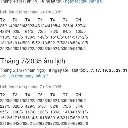
Tháng 4 âm (Tân Tỵ) ·
6 ngày tốt
·
ngày tốt xấu tháng 6
Lịch âm dương tháng 6 năm 2035
T2
T3
T4
T5
T6
T7
CN
28
21/4
29
22/4
30
23/4
31
24/4
1
25/4
2
26/4
3
27/4
4
28/4
5
29/4
6
1/5
7
2/5
8
3/5
9
4/5
10
5/5
11
6/5
12
7/5
13
8/5
14
9/5
15
10/5
16
11/5
17
12/5
18
13/5
19
14/5
20
15/5
21
16/5
22
17/5
23
18/5
24
19/5
25
20/5
26
21/5
27
22/5
28
23/5
29
24/5
30
25/5
1
26/5
Tháng 7/2035 âm lịch
Tháng 5 âm (Nhâm Ngọ) ·
8 ngày tốt
· Rất tốt:
5, 7, 17, 19, 25, 29, 31
·
chi tiết từng ngày tháng 7
Lịch âm dương tháng 7 năm 2035
T2
T3
T4
T5
T6
T7
CN
25
20/5
26
21/5
27
22/5
28
23/5
29
24/5
30
25/5
1
26/5
2
27/5
3
28/5
4
29/5
5
1/6
6
2/6
7
3/6
8
4/6
9
5/6
10
6/6
11
7/6
12
8/6
13
9/6
14
10/6
15
11/6
16
12/6
17
13/6
18
14/6
19
15/6
20
16/6
21
17/6
22
18/6
23
19/6
24
20/6
25
21/6
26
22/6
27
23/6
28
24/6
29
25/6