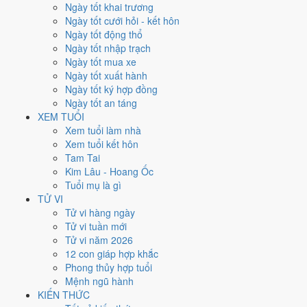
Ngày tốt khai trương
đóng ở
hướng Nam (Ly)
nên tránh động thổ hướng này. Người tuổi
Ngày tốt cưới hỏi - kết hôn
Dậu
xung Thái Tuế, theo tục lệ thì nên làm lễ giải đầu năm.
Ngày tốt động thổ
86
Ngày tốt nhập trạch
Ngày tốt trở lên
Ngày tốt mua xe
111
Ngày tốt xuất hành
Ngày bình thường
Ngày tốt ký hợp đồng
168
Ngày tốt an táng
Ngày xấu
XEM TUỔI
24
Xem tuổi làm nhà
Tiết khí
Xem tuổi kết hôn
Tam Tai
Năm 2035 là năm con gì, mệnh
Kim Lâu - Hoang Ốc
Tuổi mụ là gì
gì?
TỬ VI
Tử vi hàng ngày
Năm 2035 là năm
Ất Mão
, Nạp Âm
Đại Khe Thủy
hành Thủy. Thiên
Tử vi tuần mới
Can Ất hành
Mộc
gặp Địa Chi Mão hành
Mộc
. Quan hệ ngũ hành của
Tử vi năm 2026
năm vì vậy là
Tỷ Hòa (Mộc gặp Mộc)
. Cách tính cặp can chi này nằm
12 con giáp hợp khắc
ở bài
can chi Ất Mão
.
Phong thủy hợp tuổi
Mệnh ngũ hành
2035
KIẾN THỨC
Ất Mão