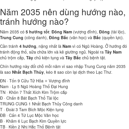
Năm 2035 nên dùng hướng nào,
tránh hướng nào?
Năm 2035 có
5 hướng tốt
:
Đông Nam
(vượng đỉnh),
Đông
(tài lộc),
Trung Cung
(công danh),
Đông Bắc
(văn học) và
Bắc
(quyền lực).
Cần tránh
4 hướng
, nặng nhất là
Nam
vì có Ngũ Hoàng. Ở hướng đó
tránh động thổ, sửa chữa lớn và kê giường ngủ. Ngoài ra
Tây Nam
chủ trộm cắp,
Tây
chủ kiện tụng và
Tây Bắc
chủ bệnh tật.
Chín hướng này đổi chỗ mỗi năm vì sao nhập Trung Cung năm 2035
là sao
Nhất Bạch Thủy
, kéo 8 sao còn lại dịch theo Lạc Thư.
ĐN · Tốn
9
Cửu Tử Hỏa ⭐
Vượng đỉnh
Nam · Ly
5
Ngũ Hoàng Thổ
Đại Hung
TN · Khôn
7
Thất Xích Kim
Trộm cắp
Đ · Chấn
8
Bát Bạch Thổ
Tài lộc
TRUNG CUNG
1
Nhất Bạch Thủy
Công danh
T · Đoài
3
Tam Bích Mộc
Kiện tụng
ĐB · Cấn
4
Tứ Lục Mộc
Văn học
B · Khảm
6
Lục Bạch Kim
Quyền lực
TB · Kiền
2
Nhị Hắc Thổ
Bệnh tật