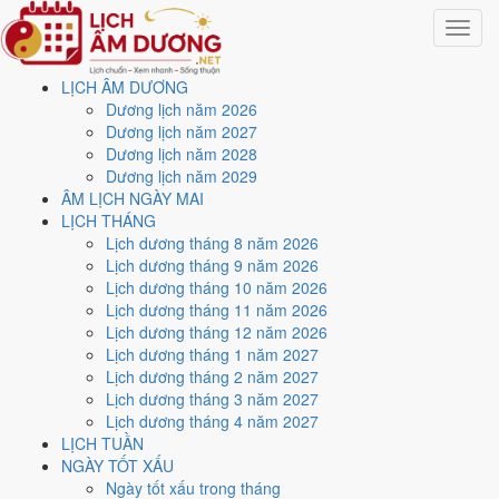
Toggle
navigat
LỊCH ÂM DƯƠNG
Trang chủ
Dương lịch năm 2026
Lịch năm 2035
Dương lịch năm 2027
Dương lịch năm 2028
Lịch âm dương năm 2035 -
Dương lịch năm 2029
ÂM LỊCH NGÀY MAI
Ất Mão · Cửu Tử Ly Hỏa
LỊCH THÁNG
Lịch dương tháng 8 năm 2026
Lịch dương tháng 9 năm 2026
Tác giả:
Nguyễn Minh An
·
Cập nhật: 30/07/2026
Lịch dương tháng 10 năm 2026
Năm
2035 (Ất Mão)
, Tết Nguyên đán vào
8/2/2035
.
Lịch dương tháng 11 năm 2026
Lịch dương tháng 12 năm 2026
Năm
Ất Mão 2035
có Thiên Can Ất hành Mộc, Địa Chi Mão hành Mộc.
Lịch dương tháng 1 năm 2027
Nạp Âm là
Đại Khe Thủy
hành Thủy. Hai hành Can và Chi cùng hành
Lịch dương tháng 2 năm 2027
Mộc (tỷ hòa), đó là nền khí của cả năm.
Lịch dương tháng 3 năm 2027
Cả năm có
86 ngày đạt mức Tốt trở lên
, dồn nhiều nhất vào
tháng
Lịch dương tháng 4 năm 2027
2 và 8
. Mức này chấm theo thang 5 bậc dùng chung với trang chi tiết
LỊCH TUẦN
từng ngày, không phải chỉ đếm ngày Hoàng Đạo.
NGÀY TỐT XẤU
Ngày tốt xấu trong tháng
Tết Nguyên đán rơi vào
8/2/2035
. Về phong thủy, sao Ngũ Hoàng