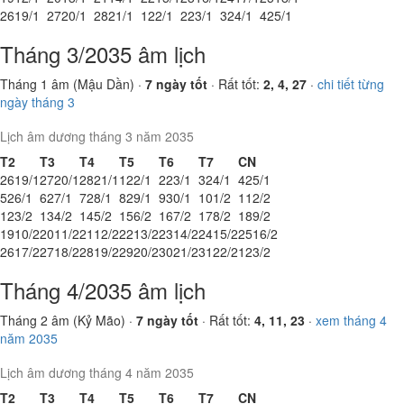
26
19/1
27
20/1
28
21/1
1
22/1
2
23/1
3
24/1
4
25/1
Tháng 3/2035 âm lịch
Tháng 1 âm (Mậu Dần) ·
7 ngày tốt
· Rất tốt:
2, 4, 27
·
chi tiết từng
ngày tháng 3
Lịch âm dương tháng 3 năm 2035
T2
T3
T4
T5
T6
T7
CN
26
19/1
27
20/1
28
21/1
1
22/1
2
23/1
3
24/1
4
25/1
5
26/1
6
27/1
7
28/1
8
29/1
9
30/1
10
1/2
11
2/2
12
3/2
13
4/2
14
5/2
15
6/2
16
7/2
17
8/2
18
9/2
19
10/2
20
11/2
21
12/2
22
13/2
23
14/2
24
15/2
25
16/2
26
17/2
27
18/2
28
19/2
29
20/2
30
21/2
31
22/2
1
23/2
Tháng 4/2035 âm lịch
Tháng 2 âm (Kỷ Mão) ·
7 ngày tốt
· Rất tốt:
4, 11, 23
·
xem tháng 4
năm 2035
Lịch âm dương tháng 4 năm 2035
T2
T3
T4
T5
T6
T7
CN