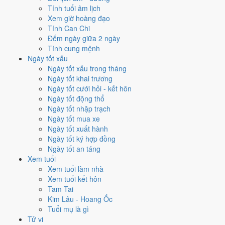
Tính tuổi âm lịch
9
Xem giờ hoàng đạo
Cửu Tử Ly Hỏa
Tính Can Chi
Đếm ngày giữa 2 ngày
Vận 9 · Hạ Nguyên · 2024 - 2043
Tính cung mệnh
Hành chủ
Ngày tốt xấu
Hỏa
Ngày tốt xấu trong tháng
Phương vị
Ngày tốt khai trương
Ly · Chính Nam
Ngày tốt cưới hỏi - kết hôn
Sao chủ
Ngày tốt động thổ
Cửu Tử (9)
Ngày tốt nhập trạch
Lịch âm dương 12 tháng năm
Ngày tốt mua xe
Ngày tốt xuất hành
2035 có gì đáng chú ý?
Ngày tốt ký hợp đồng
Ngày tốt an táng
12 tháng dương năm 2035 trải trên các tháng âm từ
tháng 11 âm
Xem tuổi
năm Giáp Dần
đến
tháng 12 âm năm Ất Mão
. Năm nay
không có
Xem tuổi làm nhà
tháng nhuận âm
nên âm và dương lệch nhau khá đều suốt 12 tháng.
Xem tuổi kết hôn
Tam Tai
Năm 2035 có
86 ngày từ mức Tốt trở lên
. Nhiều nhất là
tháng 2 và
Kim Lâu - Hoang Ốc
8
với 9 ngày. Ít nhất là tháng 11, chỉ 4 ngày, nên tránh xếp việc lớn vào
Tuổi mụ là gì
đó.
Tử vi