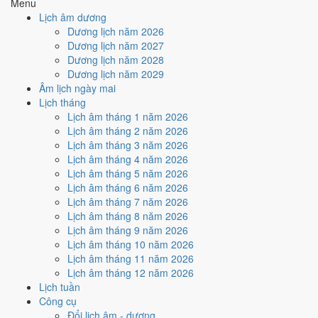
Menu
Thủy
· Đại
Nghĩa "Nước khe lớn", thuộc hành Thủy, ứng
Nạp Âm
Lịch âm dương
Khe Thủy
với cặp can chi Giáp Dần và Ất Mão.
Dương lịch năm 2026
Mộc
Mão
Tuổi Mão hợp Thái Tuế. Tuổi xung Thái Tuế
Dương lịch năm 2027
Thái Tuế
(chính
cần lễ giải đầu năm.
Dương lịch năm 2028
cung)
Dương lịch năm 2029
Xanh lá
Màu hợp
Kích hoạt vận khí, dùng cho trang phục, vật
Âm lịch ngày mai
Đen/Xanh
năm
phẩm phong thủy.
Lịch tháng
dương
Lịch âm tháng 1 năm 2026
Hoàng
Một tiêu chí thành phần, xét riêng bộ sao ngày.
182
/
183
Lịch âm tháng 2 năm 2026
Đạo / Hắc
Xem cơ chế ở bài
sao Hoàng Đạo
và
sao Hắc
ngày
Lịch âm tháng 3 năm 2026
Đạo
Đạo
.
Lịch âm tháng 4 năm 2026
Luận giải ngũ hành, Thái Tuế và màu hợp ở trên là quan niệm dân
Lịch âm tháng 5 năm 2026
gian. Nguồn tham chiếu:
Tam Mệnh Thông Hội
và
Hiệp Kỷ Biện
Lịch âm tháng 6 năm 2026
Phương Thư
. Dùng để tham khảo khi chọn thời điểm, không phải kết
Lịch âm tháng 7 năm 2026
luận khoa học.
Lịch âm tháng 8 năm 2026
Lịch âm tháng 9 năm 2026
Vận 9 Cửu Tử Ly Hỏa ảnh hưởng
Lịch âm tháng 10 năm 2026
gì tới năm 2035?
Lịch âm tháng 11 năm 2026
Lịch âm tháng 12 năm 2026
Lịch tuần
Vận 9 lấy hành
Hỏa
làm chủ, đóng ở Ly · Chính Nam. Năm 2035 mang
Công cụ
Can Ất hành Mộc. So với hành Vận thì
Mộc sinh Hỏa (tương sinh)
.
Đổi lịch âm - dương
Theo Huyền Không, đây là năm thuận để khởi sự và mở rộng.