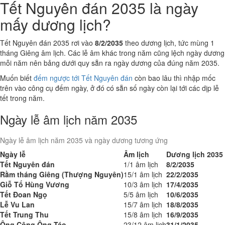
Tết Nguyên đán 2035 là ngày
mấy dương lịch?
Tết Nguyên đán 2035 rơi vào
8/2/2035
theo dương lịch, tức mùng 1
tháng Giêng âm lịch. Các lễ âm khác trong năm cũng lệch ngày dương
mỗi năm nên bảng dưới quy sẵn ra ngày dương của đúng năm 2035.
Muốn biết
đếm ngược tới Tết Nguyên đán
còn bao lâu thì nhập mốc
trên vào công cụ đếm ngày, ở đó có sẵn số ngày còn lại tới các dịp lễ
tết trong năm.
Ngày lễ âm lịch năm 2035
Ngày lễ âm lịch năm 2035 và ngày dương tương ứng
Ngày lễ
Âm lịch
Dương lịch 2035
Tết Nguyên đán
1/1 âm lịch
8/2/2035
Rằm tháng Giêng (Thượng Nguyên)
15/1 âm lịch
22/2/2035
Giỗ Tổ Hùng Vương
10/3 âm lịch
17/4/2035
Tết Đoan Ngọ
5/5 âm lịch
10/6/2035
Lễ Vu Lan
15/7 âm lịch
18/8/2035
Tết Trung Thu
15/8 âm lịch
16/9/2035
Ông Công Ông Táo
23/12 âm lịch
31/1/2035