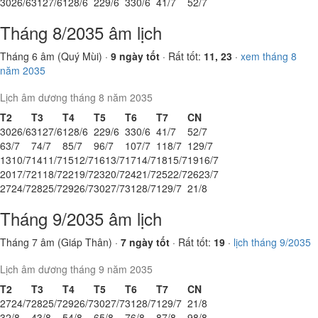
30
26/6
31
27/6
1
28/6
2
29/6
3
30/6
4
1/7
5
2/7
Tháng 8/2035 âm lịch
Tháng 6 âm (Quý Mùi) ·
9 ngày tốt
· Rất tốt:
11, 23
·
xem tháng 8
năm 2035
Lịch âm dương tháng 8 năm 2035
T2
T3
T4
T5
T6
T7
CN
30
26/6
31
27/6
1
28/6
2
29/6
3
30/6
4
1/7
5
2/7
6
3/7
7
4/7
8
5/7
9
6/7
10
7/7
11
8/7
12
9/7
13
10/7
14
11/7
15
12/7
16
13/7
17
14/7
18
15/7
19
16/7
20
17/7
21
18/7
22
19/7
23
20/7
24
21/7
25
22/7
26
23/7
27
24/7
28
25/7
29
26/7
30
27/7
31
28/7
1
29/7
2
1/8
Tháng 9/2035 âm lịch
Tháng 7 âm (Giáp Thân) ·
7 ngày tốt
· Rất tốt:
19
·
lịch tháng 9/2035
Lịch âm dương tháng 9 năm 2035
T2
T3
T4
T5
T6
T7
CN
27
24/7
28
25/7
29
26/7
30
27/7
31
28/7
1
29/7
2
1/8
3
2/8
4
3/8
5
4/8
6
5/8
7
6/8
8
7/8
9
8/8