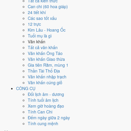
Tất cả kiến thức
Can chi
Can chi (60 hoa giáp)
Ất Mão (Mộc × Mộc)
24 tiết khí
Nạp âm
Các sao tốt xấu
Đại Khe Thủy
12 trực
Vận khí
Kim Lâu - Hoang Ốc
Cửu Tử Ly Hỏa
Tuổi mụ là gì
Văn khấn
🌿 Mộc
Tất cả văn khấn
→
Văn khấn Ông Táo
🔥 Hỏa
Văn khấn Giao thừa
→
Gia tiên Rằm, mùng 1
⛰ Thổ
Thần Tài Thổ Địa
→
Văn khấn nhập trạch
⚒ Kim
Văn khấn cúng giỗ
→
CÔNG CỤ
💧 Thủy
Đổi lịch âm - dương
Bảng phân tích Can Chi năm Ất Mão
Tính tuổi âm lịch
Yếu tố
Chi tiết
Ý nghĩa
Xem giờ hoàng đạo
Thiên
Thiên Can Ất thuộc hành Mộc, là khí chủ đạo
Tính Can Chi
Mộc
Dương
Can (Ất)
của năm 2035.
Đếm ngày giữa 2 ngày
Địa Chi
Mộc
Dương
Địa Chi Mão thuộc hành Mộc; đặt cạnh Can Ất
Tính cung mệnh
(Mão)
· Con Mão
thì cùng hành Mộc (tỷ hòa).