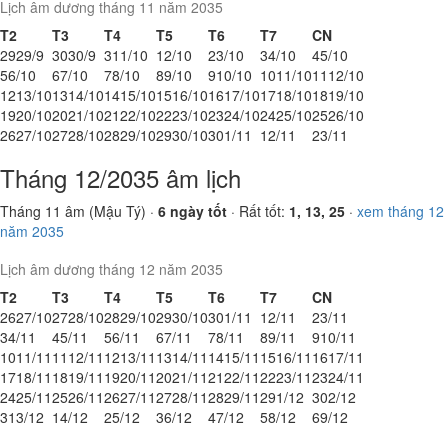
Lịch âm dương tháng 11 năm 2035
T2
T3
T4
T5
T6
T7
CN
29
29/9
30
30/9
31
1/10
1
2/10
2
3/10
3
4/10
4
5/10
5
6/10
6
7/10
7
8/10
8
9/10
9
10/10
10
11/10
11
12/10
12
13/10
13
14/10
14
15/10
15
16/10
16
17/10
17
18/10
18
19/10
19
20/10
20
21/10
21
22/10
22
23/10
23
24/10
24
25/10
25
26/10
26
27/10
27
28/10
28
29/10
29
30/10
30
1/11
1
2/11
2
3/11
Tháng 12/2035 âm lịch
Tháng 11 âm (Mậu Tý) ·
6 ngày tốt
· Rất tốt:
1, 13, 25
·
xem tháng 12
năm 2035
Lịch âm dương tháng 12 năm 2035
T2
T3
T4
T5
T6
T7
CN
26
27/10
27
28/10
28
29/10
29
30/10
30
1/11
1
2/11
2
3/11
3
4/11
4
5/11
5
6/11
6
7/11
7
8/11
8
9/11
9
10/11
10
11/11
11
12/11
12
13/11
13
14/11
14
15/11
15
16/11
16
17/11
17
18/11
18
19/11
19
20/11
20
21/11
21
22/11
22
23/11
23
24/11
24
25/11
25
26/11
26
27/11
27
28/11
28
29/11
29
1/12
30
2/12
31
3/12
1
4/12
2
5/12
3
6/12
4
7/12
5
8/12
6
9/12