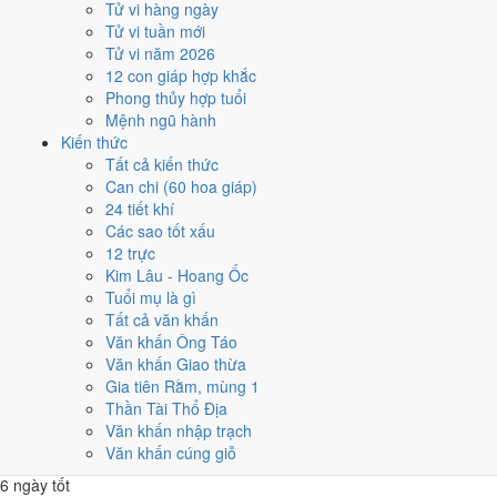
Các mốc lớn rơi vào:
Ông Công Ông Táo 31/1
,
Tết Nguyên đán 8/2
,
Tử vi hàng ngày
Lễ Vu Lan 18/8
,
Tết Trung Thu 16/9
. Khối dưới đây so sánh nhanh
Tử vi tuần mới
12 tháng theo số ngày tốt, còn lưới ngày của từng tháng nằm ngay
Tử vi năm 2026
sau đó.
12 con giáp hợp khắc
Phong thủy hợp tuổi
1
Mệnh ngũ hành
Tháng 11 âm (Bính Tý)
Kiến thức
7 ngày tốt
Tất cả kiến thức
2
Can chi (60 hoa giáp)
Tháng 12 âm (Đinh Sửu)
24 tiết khí
9 ngày tốt
Các sao tốt xấu
3
12 trực
Tháng 1 âm (Mậu Dần)
Kim Lâu - Hoang Ốc
7 ngày tốt
Tuổi mụ là gì
4
Tất cả văn khấn
Tháng 2 âm (Kỷ Mão)
Văn khấn Ông Táo
7 ngày tốt
Văn khấn Giao thừa
5
Gia tiên Rằm, mùng 1
Tháng 3 âm (Canh Thìn)
Thần Tài Thổ Địa
8 ngày tốt
Văn khấn nhập trạch
6
Văn khấn cúng giỗ
Tháng 4 âm (Tân Tỵ)
6 ngày tốt