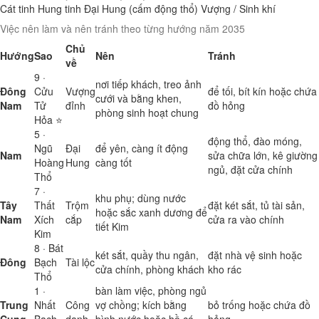
Cát tinh
Hung tinh
Đại Hung (cấm động thổ)
Vượng / Sinh khí
Việc nên làm và nên tránh theo từng hướng năm 2035
Chủ
Hướng
Sao
Nên
Tránh
về
9 ·
nơi tiếp khách, treo ảnh
Đông
Cửu
Vượng
để tối, bít kín hoặc chứa
cưới và bằng khen,
Nam
Tử
đỉnh
đồ hỏng
phòng sinh hoạt chung
Hỏa ⭐
5 ·
động thổ, đào móng,
Ngũ
Đại
để yên, càng ít động
Nam
sửa chữa lớn, kê giường
Hoàng
Hung
càng tốt
ngủ, đặt cửa chính
Thổ
7 ·
khu phụ; dùng nước
Tây
Thất
Trộm
đặt két sắt, tủ tài sản,
hoặc sắc xanh dương để
Nam
Xích
cắp
cửa ra vào chính
tiết Kim
Kim
8 · Bát
két sắt, quầy thu ngân,
đặt nhà vệ sinh hoặc
Đông
Bạch
Tài lộc
cửa chính, phòng khách
kho rác
Thổ
1 ·
bàn làm việc, phòng ngủ
Trung
Nhất
Công
vợ chồng; kích bằng
bỏ trống hoặc chứa đồ