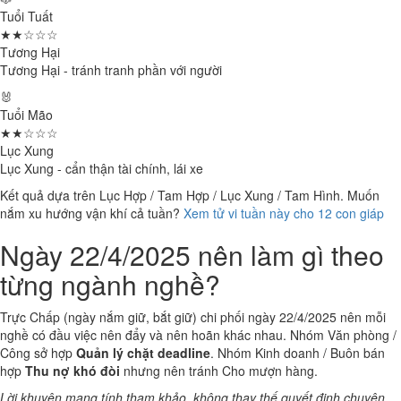
Tuổi Tuất
★★☆☆☆
Tương Hại
Tương Hại - tránh tranh phần với người
🐰
Tuổi Mão
★★☆☆☆
Lục Xung
Lục Xung - cẩn thận tài chính, lái xe
Kết quả dựa trên Lục Hợp / Tam Hợp / Lục Xung / Tam Hình. Muốn
nắm xu hướng vận khí cả tuần?
Xem tử vi tuần này cho 12 con giáp
Ngày 22/4/2025 nên làm gì theo
từng ngành nghề?
Trực Chấp (ngày nắm giữ, bắt giữ) chi phối ngày 22/4/2025 nên mỗi
nghề có đầu việc nên đẩy và nên hoãn khác nhau. Nhóm Văn phòng /
Công sở hợp
Quản lý chặt deadline
. Nhóm Kinh doanh / Buôn bán
hợp
Thu nợ khó đòi
nhưng nên tránh Cho mượn hàng.
Lời khuyên mang tính tham khảo, không thay thế quyết định chuyên