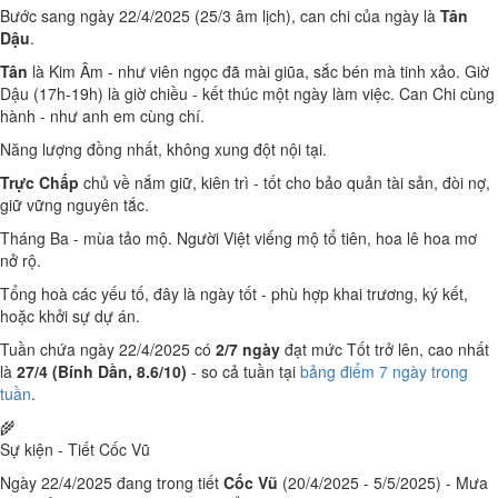
Bước sang ngày 22/4/2025 (25/3 âm lịch), can chi của ngày là
Tân
Dậu
.
Tân
là Kim Âm - như viên ngọc đã mài giũa, sắc bén mà tinh xảo. Giờ
Dậu (17h-19h) là giờ chiều - kết thúc một ngày làm việc. Can Chi cùng
hành - như anh em cùng chí.
Năng lượng đồng nhất, không xung đột nội tại.
Trực Chấp
chủ về nắm giữ, kiên trì - tốt cho bảo quản tài sản, đòi nợ,
giữ vững nguyên tắc.
Tháng Ba - mùa tảo mộ. Người Việt viếng mộ tổ tiên, hoa lê hoa mơ
nở rộ.
Tổng hoà các yếu tố, đây là ngày tốt - phù hợp khai trương, ký kết,
hoặc khởi sự dự án.
Tuần chứa ngày 22/4/2025 có
2/7 ngày
đạt mức Tốt trở lên, cao nhất
là
27/4 (Bính Dần, 8.6/10)
- so cả tuần tại
bảng điểm 7 ngày trong
tuần
.
🌾
Sự kiện - Tiết Cốc Vũ
Ngày 22/4/2025 đang trong tiết
Cốc Vũ
(20/4/2025 - 5/5/2025) - Mưa