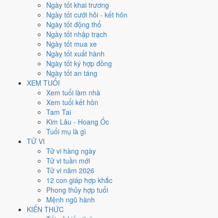
Thứ Ba
Ngày tốt khai trương
Ngày Âm
Ngày tốt cưới hỏi - kết hôn
Tháng 4 năm 2025
Ngày tốt động thổ
22
Ngày tốt nhập trạch
Tháng 3 âm năm 2025
Ngày tốt mua xe
25
Ngày tốt xuất hành
Tiết Cốc Vũ
Ngày tốt ký hợp đồng
Giờ
Ngày tốt an táng
Mậu Tý
XEM TUỔI
Ngày 25
Xem tuổi làm nhà
Tân Dậu
Xem tuổi kết hôn
Tháng 3
Tam Tai
Canh Thìn
Kim Lâu - Hoang Ốc
Năm 2025
Tuổi mụ là gì
Ất Tỵ
TỬ VI
Tử vi hàng ngày
Ngày Tân Dậu có Trực
Chấp
(ngày nắm giữ, bắt giữ) và gặp Sao
Bảo
Tử vi tuần mới
Quang (Thiên Đức) hoàng đạo
. Điểm trung bình 7 việc chính
5.7/10
Tử vi năm 2026
nên đây là
Ngày Bình Hòa
, phù hợp với công việc thường ngày.
12 con giáp hợp khắc
Phong thủy hợp tuổi
Tuổi
Sửu, Tỵ, Thìn
hợp ngày; tuổi
Mão
nên thận trọng (Lục Xung).
Mệnh ngũ hành
Ngày 22/4/2025 tốt hay xấu cho
KIẾN THỨC