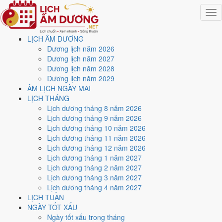
Togg
navig
LỊCH ÂM DƯƠNG
Trang chủ
Dương lịch năm 2026
Lịch năm 2025
Dương lịch năm 2027
Tháng 4/2025
Dương lịch năm 2028
Ngày 22/4/2025 (Tân Dậu)
Dương lịch năm 2029
ÂM LỊCH NGÀY MAI
Xem ngày
22/4/2025
dương
LỊCH THÁNG
Lịch dương tháng 8 năm 2026
lịch - Ngày 25/3 âm lịch
Lịch dương tháng 9 năm 2026
Lịch dương tháng 10 năm 2026
(Tân Dậu) tốt hay xấu?
Lịch dương tháng 11 năm 2026
Lịch dương tháng 12 năm 2026
Lịch dương tháng 1 năm 2027
Ngày 22/4/2025 dương lịch (Thứ Ba) là ngày 25/3/2025 âm lịch
,
Lịch dương tháng 2 năm 2027
tức ngày
Tân Dậu
- Cùng hành, Trực Chấp, Sao Chủy, nạp âm Thạch
Lịch dương tháng 3 năm 2027
Lựu Mộc. Tổng hòa, đây là
Ngày Bình Hòa
với điểm trung bình
5.7/10
Lịch dương tháng 4 năm 2027
cho các việc quan trọng. Giờ Hoàng Đạo trong ngày:
Tý, Dần, Mão,
LỊCH TUẦN
Ngọ, Mùi, Dậu
.
NGÀY TỐT XẤU
Ngày Dương
Ngày tốt xấu trong tháng