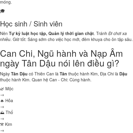
móng.
🎓
Học sinh / Sinh viên
Nên
Tự kỷ luật học tập, Quản lý thời gian chặt
. Tránh
Đi chơi xa
nhiều
. Giờ tốt: Sáng sớm cho việc học mới, đêm khuya cho ôn tập sâu.
Can Chi, Ngũ hành và Nạp Âm
ngày Tân Dậu nói lên điều gì?
Ngày
Tân Dậu
có Thiên Can là
Tân
thuộc hành
Kim
, Địa Chi là
Dậu
thuộc hành
Kim
. Quan hệ Can - Chi:
Cùng hành
.
🌿 Mộc
→
🔥 Hỏa
→
⛰ Thổ
→
⚒ Kim
→