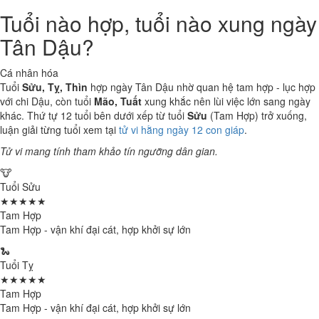
Tuổi nào hợp, tuổi nào xung ngày
Tân Dậu?
Cá nhân hóa
Tuổi
Sửu, Tỵ, Thìn
hợp ngày Tân Dậu nhờ quan hệ tam hợp - lục hợp
với chi Dậu, còn tuổi
Mão, Tuất
xung khắc nên lùi việc lớn sang ngày
khác. Thứ tự 12 tuổi bên dưới xếp từ tuổi
Sửu
(Tam Hợp) trở xuống,
luận giải từng tuổi xem tại
tử vi hằng ngày 12 con giáp
.
Tử vi mang tính tham khảo tín ngưỡng dân gian.
🐮
Tuổi Sửu
★★★★★
Tam Hợp
Tam Hợp - vận khí đại cát, hợp khởi sự lớn
🐍
Tuổi Tỵ
★★★★★
Tam Hợp
Tam Hợp - vận khí đại cát, hợp khởi sự lớn