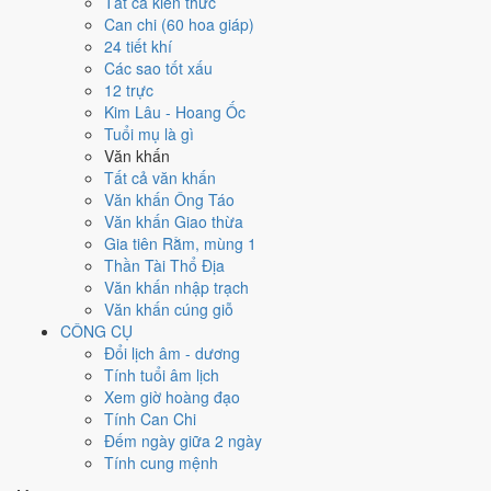
Tất cả kiến thức
việc gì?
Can chi (60 hoa giáp)
24 tiết khí
Các sao tốt xấu
Ngày 22/4/2025 đạt
5.7/10
trung bình cho 7 việc chính: cao nhất là
12 trực
Thu nợ - đòi tiền (8/10)
, thấp nhất là
Kết bạn - gặp gỡ (5/10)
. Trực
Kim Lâu - Hoang Ốc
Chấp (ngày nắm giữ, bắt giữ) và gặp Sao Bảo Quang (Thiên Đức)
Tuổi mụ là gì
hoàng đạo nên điểm từng việc chênh nhau như bảng dưới.
Văn khấn
💍
Cưới hỏi - đính hôn
Tất cả văn khấn
5
/10
Trung bình
Văn khấn Ông Táo
Cưới hỏi - đính hôn hôm nay ở
mức trung bình (5/10)
nhờ hợp
Văn khấn Giao thừa
Ngày Hoàng Đạo
, nhưng Sao Chủy kéo giảm điểm.
Gia tiên Rằm, mùng 1
Thần Tài Thổ Địa
Cách tính ngày tốt
Văn khấn nhập trạch
🏪
Khai trương - mở cửa hàng
Văn khấn cúng giỗ
6
/10
Tốt
CÔNG CỤ
Khai trương - mở cửa hàng hôm nay ở
mức tốt (6/10)
nhờ hợp
Đổi lịch âm - dương
Ngày Hoàng Đạo
.
Tính tuổi âm lịch
Cách tính ngày tốt
Xem giờ hoàng đạo
🤝
Ký hợp đồng - giao ước
Tính Can Chi
6
/10
Tốt
Đếm ngày giữa 2 ngày
Ký hợp đồng - giao ước hôm nay ở
mức tốt (6/10)
nhờ hợp
Tính cung mệnh
Ngày Hoàng Đạo
.