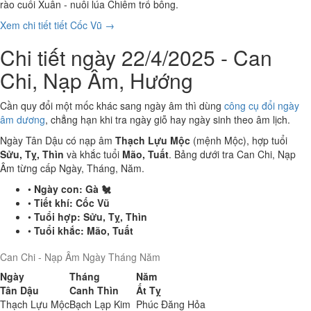
rào cuối Xuân - nuôi lúa Chiêm trổ bông.
Xem chi tiết tiết Cốc Vũ →
Chi tiết ngày 22/4/2025 - Can
Chi, Nạp Âm, Hướng
Cần quy đổi một mốc khác sang ngày âm thì dùng
công cụ đổi ngày
âm dương
, chẳng hạn khi tra ngày giỗ hay ngày sinh theo âm lịch.
Ngày Tân Dậu có nạp âm
Thạch Lựu Mộc
(mệnh Mộc), hợp tuổi
Sửu, Tỵ, Thìn
và khắc tuổi
Mão, Tuất
. Bảng dưới tra Can Chi, Nạp
Âm từng cấp Ngày, Tháng, Năm.
•
Ngày con:
Gà 🐔
•
Tiết khí:
Cốc Vũ
•
Tuổi hợp:
Sửu, Tỵ, Thìn
•
Tuổi khắc:
Mão, Tuất
Can Chi - Nạp Âm Ngày Tháng Năm
Ngày
Tháng
Năm
Tân Dậu
Canh Thìn
Ất Tỵ
Thạch Lựu Mộc
Bạch Lạp Kim
Phúc Đăng Hỏa