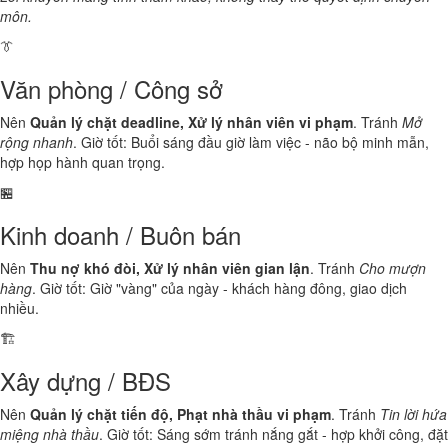
môn.
👔
Văn phòng / Công sở
Nên
Quản lý chặt deadline, Xử lý nhân viên vi phạm
. Tránh
Mở
rộng nhanh
. Giờ tốt: Buổi sáng đầu giờ làm việc - não bộ minh mẫn,
hợp họp hành quan trọng.
🏪
Kinh doanh / Buôn bán
Nên
Thu nợ khó đòi, Xử lý nhân viên gian lận
. Tránh
Cho mượn
hàng
. Giờ tốt: Giờ "vàng" của ngày - khách hàng đông, giao dịch
nhiều.
🏗️
Xây dựng / BĐS
Nên
Quản lý chặt tiến độ, Phạt nhà thầu vi phạm
. Tránh
Tin lời hứa
miệng nhà thầu
. Giờ tốt: Sáng sớm tránh nắng gắt - hợp khởi công, đặt