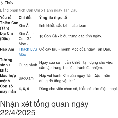
💧 Thủy
Bảng phân tích Can Chi 5 Hành ngày Tân Dậu
Yếu tố
Chi tiết
Ý nghĩa thực tế
Thiên Can
Kim
Âm
tinh khiết, sắc bén, cầu toàn
(Tân)
Địa Chi
Kim
Âm ·
🐔 Con Gà - biểu trưng đặc tính ngày.
(Dậu)
Con Gà
Mộc
·
Nạp Âm
Thạch Lựu
Gỗ cây lựu - mệnh Mộc của ngày Tân Dậu.
Mộc
Tương
Ngày của sự thuần khiết - tận dụng cho việc
sinh /
Cùng hành
cần tập trung 1 chiều, tránh đa nhiệm.
khắc
Màu hợp
Hợp với hành Kim của ngày Tân Dậu - nên
Bạc/Xám
mệnh
dùng để tăng vận khí.
Con số
4, 6, 9
Dùng cho việc chọn số, biển số, sim điện thoại.
may mắn
Nhận xét tổng quan ngày
22/4/2025