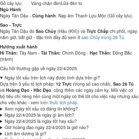
Gỗ cây lựu
Vàng chân đèn
Lửa đèn to
Ngũ Hành
Ngày Tân Dậu -
Cùng hành
. Nạp âm Thạch Lựu Mộc (Gỗ cây lựu).
Sao - Trực
Ngày Tân Dậu do
Sao Chủy
(Hầu (Khỉ)) và
Trực Chấp
chi phối, ngày
nắm giữ, bắt giữ - đặc tính đầy đủ xem ở
sao Chủy trong 28 Tú
.
Hướng xuất hành
Hỉ Thần:
Tây Nam -
Tài Thần:
Chính Đông -
Hạc Thần:
Đông Bắc
(tránh)
Câu hỏi thường gặp về ngày 22/4/2025
Ngày tốt xấu trên lịch này được tính dựa trên gì?
Dựa trên 3 yếu tố lịch pháp:
12 Trực
(trọng số cao nhất),
Sao 28 Tú
và
Hoàng Đạo - Hắc Đạo
, cộng thêm các ngày cấm kỵ. Mỗi việc có
bộ tiêu chí riêng nên cùng một ngày có thể tốt cho việc này nhưng xấu
cho việc khác - xem
kiến thức lịch pháp
.
Xem ngày tốt xấu có đáng tin không?
Ngày 22/4/2025 là ngày gì âm lịch?
Ngày 22/4/2025 là ngày tốt hay xấu?
Giờ hoàng đạo ngày 22/4/2025 là giờ nào?
Lịch âm dương là gì?