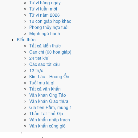
Tử vi hàng ngày
Tân Dậu, nhờ người tuổi này thay mặt động thổ hoặc nhận lễ
Tử vi tuần mới
giúp giảm phần xung của gia chủ. Cách chọn người mượn tuổi
Tử vi năm 2026
xem tại
hướng dẫn xem tuổi làm nhà
.
12 con giáp hợp khắc
Các cách trên dựa trên quy tắc lịch pháp truyền thống, mang tính
Phong thủy hợp tuổi
tham khảo văn hóa - tín ngưỡng, không thay thế quyết định chuyên
Mệnh ngũ hành
môn của bạn.
Kiến thức
Tất cả kiến thức
Giờ hoàng đạo ngày 22/4/2025 là
Can chi (60 hoa giáp)
24 tiết khí
những giờ nào?
Các sao tốt xấu
12 trực
Ngày Tân Dậu có
6 giờ Hoàng Đạo
:
Tý (23h-01h), Dần (03h-05h),
Kim Lâu - Hoang Ốc
Mão (05h-07h), Ngọ (11h-13h), Mùi (13h-15h), Dậu (17h-19h)
.
Tuổi mụ là gì
Khung dễ sắp xếp nhất trong giờ hành chính là
Ngọ (11h-13h)
, còn 6
Tất cả văn khấn
khung Hắc Đạo nên né khi ký kết hoặc xuất hành.
Văn khấn Ông Táo
Văn khấn Giao thừa
0
1
2
3
4
5
6
7
8
9
10
11
12
13
14
15
16
17
18
19
20
21
22
23
Gia tiên Rằm, mùng 1
Hoàng đạo (tốt)
Hắc đạo (xấu)
Giờ hiện tại
Thần Tài Thổ Địa
6 giờ Hoàng Đạo và 6 giờ Hắc Đạo ngày
Văn khấn nhập trạch
Văn khấn cúng giỗ
Tân Dậu