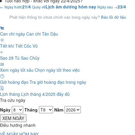
Tuổi nào hợp - khắc với ngày 22/4/2025?
21/4
Lịch âm dương hôm nay
23/4
← Ngày trước
Quay về
Ngày sau →
Phát hiện thông tin chưa chính xác trong ngày này?
Báo lỗi dữ liệu
🐔
Can chi ngày
Can chi Tân Dậu
🌞
Tiết khí
Tiết Cốc Vũ
⭐
Sao 28 Tú
Sao Chủy
📅
Xem ngày tốt xấu
Chọn ngày tốt theo việc
🕐
Giờ hoàng đạo
Tra giờ hoàng đạo trong ngày
🗓️
Lịch tháng
Lịch tháng 4/2025 đầy đủ
Tra cứu ngày
Ngày
Tháng
Năm
XEM NGÀY
Điều hướng nhanh
VỀ NGÀY HÔM NAY