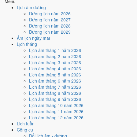
Menu
Cách tính ngày tốt
Lịch âm dương
🏗️
Động thổ - khởi công
Dương lịch năm 2026
6
/10
Tốt
Dương lịch năm 2027
Động thổ - khởi công hôm nay ở
mức tốt (6/10)
nhờ hợp
Ngày
Dương lịch năm 2028
Hoàng Đạo
.
Dương lịch năm 2029
Âm lịch ngày mai
Cách tính ngày tốt
Lịch tháng
🏡
Nhập trạch - vào nhà mới
Lịch âm tháng 1 năm 2026
6
/10
Tốt
Lịch âm tháng 2 năm 2026
Nhập trạch - vào nhà mới hôm nay ở
mức tốt (6/10)
nhờ hợp
Lịch âm tháng 3 năm 2026
Ngày Hoàng Đạo
.
Lịch âm tháng 4 năm 2026
Cách tính ngày tốt
Lịch âm tháng 5 năm 2026
🚗
Mua xe - tậu xe
Lịch âm tháng 6 năm 2026
6
/10
Tốt
Lịch âm tháng 7 năm 2026
Mua xe - tậu xe hôm nay ở
mức tốt (6/10)
nhờ hợp
Ngày
Lịch âm tháng 8 năm 2026
Hoàng Đạo
.
Lịch âm tháng 9 năm 2026
Lịch âm tháng 10 năm 2026
Cách tính ngày tốt
Lịch âm tháng 11 năm 2026
✈️
Xuất hành - đi xa
Lịch âm tháng 12 năm 2026
5
/10
Trung bình
Lịch tuần
Xuất hành - đi xa hôm nay ở
mức trung bình (5/10)
nhờ hợp
Công cụ
Ngày Hoàng Đạo
, nhưng Sao Chủy kéo giảm điểm.
Đổi lịch âm - dương