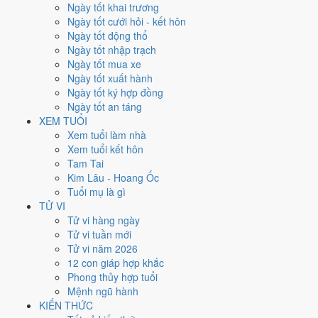
Thứ Tư
Ngày tốt khai trương
Ngày Âm
Ngày tốt cưới hỏi - kết hôn
Tháng 4 năm 2025
Ngày tốt động thổ
30
Ngày tốt nhập trạch
Tháng 4 âm năm 2025
Ngày tốt mua xe
3
Ngày tốt xuất hành
Tiết Cốc Vũ
Ngày tốt ký hợp đồng
Giờ
Ngày tốt an táng
Giáp Tý
XEM TUỔI
Ngày 3
Xem tuổi làm nhà
Kỷ Tỵ
Xem tuổi kết hôn
Tháng 4
Tam Tai
Tân Tỵ
Kim Lâu - Hoang Ốc
Năm 2025
Tuổi mụ là gì
Ất Tỵ
TỬ VI
Tử vi hàng ngày
Ngày Kỷ Tỵ có Trực
Kiến
(ngày khởi sự, mở đầu) và gặp Sao
Câu
Tử vi tuần mới
Trận hắc đạo
. Điểm trung bình 7 việc chính chỉ
4.3/10
nên đây là
Tử vi năm 2026
Ngày Hung
, cần thận trọng với các quyết định lớn khó đảo ngược.
12 con giáp hợp khắc
Phong thủy hợp tuổi
Tuổi
Dậu, Sửu, Thân
hợp ngày; tuổi
Hợi
nên thận trọng (Lục Xung).
Mệnh ngũ hành
Ngày 30/4/2025 tốt hay xấu cho
KIẾN THỨC