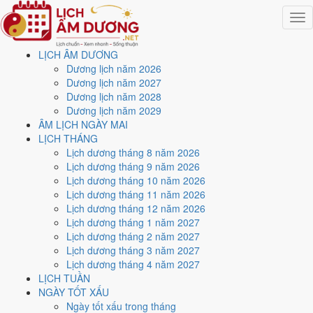
Togg
navig
LỊCH ÂM DƯƠNG
Trang chủ
Dương lịch năm 2026
Lịch năm 2025
Dương lịch năm 2027
Tháng 4/2025
Dương lịch năm 2028
Ngày 30/4/2025 (Kỷ Tỵ)
Dương lịch năm 2029
ÂM LỊCH NGÀY MAI
Xem ngày
30/4/2025
dương
LỊCH THÁNG
Lịch dương tháng 8 năm 2026
lịch - Ngày 3/4 âm lịch (Kỷ
Lịch dương tháng 9 năm 2026
Lịch dương tháng 10 năm 2026
Tỵ) tốt hay xấu?
Lịch dương tháng 11 năm 2026
Lịch dương tháng 12 năm 2026
Lịch dương tháng 1 năm 2027
Ngày 30/4/2025 dương lịch (Thứ Tư) là ngày 3/4/2025 âm lịch
, tức
Lịch dương tháng 2 năm 2027
ngày
Kỷ Tỵ
- Chi sinh Can, Trực Kiến, Sao Chẩn, nạp âm Đại Lâm
Lịch dương tháng 3 năm 2027
Mộc. Tổng hòa, đây là
Ngày Hung
với điểm trung bình
4.3/10
cho các
Lịch dương tháng 4 năm 2027
việc quan trọng. Giờ Hoàng Đạo trong ngày:
Sửu, Thìn, Ngọ, Mùi,
LỊCH TUẦN
Tuất, Hợi
.
NGÀY TỐT XẤU
Ngày Dương
Ngày tốt xấu trong tháng