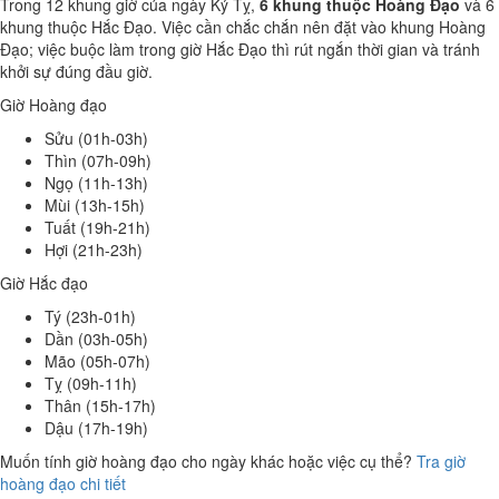
Trong 12 khung giờ của ngày Kỷ Tỵ,
6 khung thuộc Hoàng Đạo
và 6
khung thuộc Hắc Đạo. Việc cần chắc chắn nên đặt vào khung Hoàng
Đạo; việc buộc làm trong giờ Hắc Đạo thì rút ngắn thời gian và tránh
khởi sự đúng đầu giờ.
Giờ Hoàng đạo
Sửu (01h-03h)
Thìn (07h-09h)
Ngọ (11h-13h)
Mùi (13h-15h)
Tuất (19h-21h)
Hợi (21h-23h)
Giờ Hắc đạo
Tý (23h-01h)
Dần (03h-05h)
Mão (05h-07h)
Tỵ (09h-11h)
Thân (15h-17h)
Dậu (17h-19h)
Muốn tính giờ hoàng đạo cho ngày khác hoặc việc cụ thể?
Tra giờ
hoàng đạo chi tiết