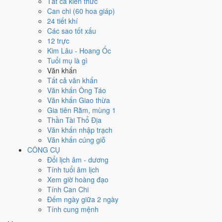
Tất cả kiến thức
việc gì?
Can chi (60 hoa giáp)
24 tiết khí
Các sao tốt xấu
Ngày 30/4/2025 đạt
4.3/10
trung bình cho 7 việc chính: cao nhất là
12 trực
Kết bạn - gặp gỡ (8/10)
, thấp nhất là
Học hành - thi cử (4/10)
. Trực
Kim Lâu - Hoang Ốc
Kiến (ngày khởi sự, mở đầu) và gặp Sao Câu Trận hắc đạo nên điểm
Tuổi mụ là gì
từng việc chênh nhau như bảng dưới.
Văn khấn
💍
Cưới hỏi - đính hôn
Tất cả văn khấn
4
/10
Trung bình
Văn khấn Ông Táo
Cưới hỏi - đính hôn hôm nay ở
mức trung bình (4/10)
do
Ngày
Văn khấn Giao thừa
Hắc Đạo
gây bất lợi.
Gia tiên Rằm, mùng 1
Thần Tài Thổ Địa
Cách tính ngày tốt
Văn khấn nhập trạch
🏪
Khai trương - mở cửa hàng
Văn khấn cúng giỗ
4
/10
Trung bình
CÔNG CỤ
Khai trương - mở cửa hàng hôm nay ở
mức trung bình (4/10)
Đổi lịch âm - dương
do
Ngày Hắc Đạo
gây bất lợi.
Tính tuổi âm lịch
Cách tính ngày tốt
Xem giờ hoàng đạo
🤝
Ký hợp đồng - giao ước
Tính Can Chi
4
/10
Trung bình
Đếm ngày giữa 2 ngày
Ký hợp đồng - giao ước hôm nay ở
mức trung bình (4/10)
do
Tính cung mệnh
Ngày Hắc Đạo
gây bất lợi.