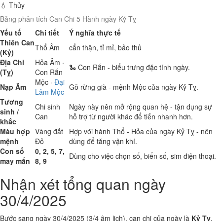
💧 Thủy
Bảng phân tích Can Chi 5 Hành ngày Kỷ Tỵ
Yếu tố
Chi tiết
Ý nghĩa thực tế
Thiên Can
Thổ
Âm
cẩn thận, tỉ mỉ, bảo thủ
(Kỷ)
Địa Chi
Hỏa
Âm ·
🐍 Con Rắn - biểu trưng đặc tính ngày.
(Tỵ)
Con Rắn
Mộc
·
Đại
Nạp Âm
Gỗ rừng già - mệnh Mộc của ngày Kỷ Tỵ.
Lâm Mộc
Tương
Chi sinh
Ngày này nên mở rộng quan hệ - tận dụng sự
sinh /
Can
hỗ trợ từ người khác để tiến nhanh hơn.
khắc
Màu hợp
Vàng đất
Hợp với hành Thổ - Hỏa của ngày Kỷ Tỵ - nên
mệnh
Đỏ
dùng để tăng vận khí.
Con số
0, 2, 5, 7,
Dùng cho việc chọn số, biển số, sim điện thoại.
may mắn
8, 9
Nhận xét tổng quan ngày
30/4/2025
Bước sang ngày 30/4/2025 (3/4 âm lịch), can chi của ngày là
Kỷ Tỵ
.