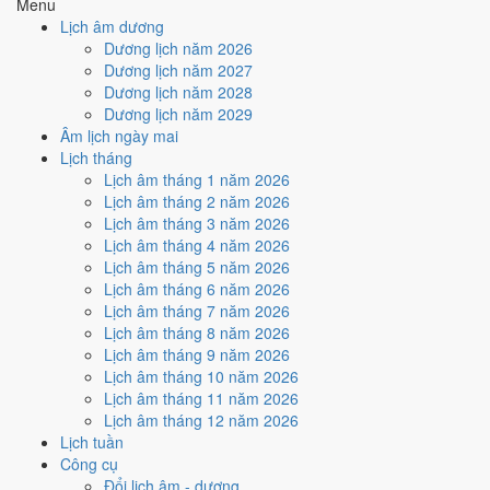
Menu
Cách tính ngày tốt
Lịch âm dương
🏗️
Động thổ - khởi công
Dương lịch năm 2026
4
/10
Trung bình
Dương lịch năm 2027
Động thổ - khởi công hôm nay ở
mức trung bình (4/10)
do
Dương lịch năm 2028
Ngày Hắc Đạo
gây bất lợi.
Dương lịch năm 2029
Âm lịch ngày mai
Cách tính ngày tốt
Lịch tháng
🏡
Nhập trạch - vào nhà mới
Lịch âm tháng 1 năm 2026
4
/10
Trung bình
Lịch âm tháng 2 năm 2026
Nhập trạch - vào nhà mới hôm nay ở
mức trung bình (4/10)
do
Lịch âm tháng 3 năm 2026
Ngày Hắc Đạo
gây bất lợi.
Lịch âm tháng 4 năm 2026
Cách tính ngày tốt
Lịch âm tháng 5 năm 2026
🚗
Mua xe - tậu xe
Lịch âm tháng 6 năm 2026
5
/10
Trung bình
Lịch âm tháng 7 năm 2026
Mua xe - tậu xe hôm nay ở
mức trung bình (5/10)
nhờ hợp
Sao
Lịch âm tháng 8 năm 2026
Chẩn
, nhưng Ngày Hắc Đạo kéo giảm điểm.
Lịch âm tháng 9 năm 2026
Lịch âm tháng 10 năm 2026
Cách tính ngày tốt
Lịch âm tháng 11 năm 2026
✈️
Xuất hành - đi xa
Lịch âm tháng 12 năm 2026
5
/10
Trung bình
Lịch tuần
Xuất hành - đi xa hôm nay ở
mức trung bình (5/10)
nhờ hợp
Công cụ
Sao Chẩn
, nhưng Ngày Hắc Đạo kéo giảm điểm.
Đổi lịch âm - dương