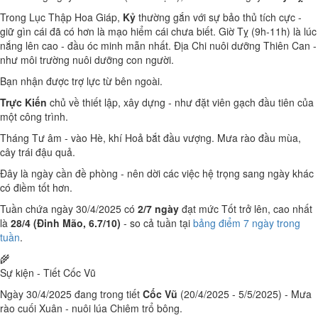
Trong Lục Thập Hoa Giáp,
Kỷ
thường gắn với sự bảo thủ tích cực -
giữ gìn cái đã có hơn là mạo hiểm cái chưa biết. Giờ Tỵ (9h-11h) là lúc
nắng lên cao - đầu óc minh mẫn nhất. Địa Chi nuôi dưỡng Thiên Can -
như môi trường nuôi dưỡng con người.
Bạn nhận được trợ lực từ bên ngoài.
Trực Kiến
chủ về thiết lập, xây dựng - như đặt viên gạch đầu tiên của
một công trình.
Tháng Tư âm - vào Hè, khí Hoả bắt đầu vượng. Mưa rào đầu mùa,
cây trái đậu quả.
Đây là ngày cần đề phòng - nên dời các việc hệ trọng sang ngày khác
có điềm tốt hơn.
Tuần chứa ngày 30/4/2025 có
2/7 ngày
đạt mức Tốt trở lên, cao nhất
là
28/4 (Đinh Mão, 6.7/10)
- so cả tuần tại
bảng điểm 7 ngày trong
tuần
.
🌾
Sự kiện - Tiết Cốc Vũ
Ngày 30/4/2025 đang trong tiết
Cốc Vũ
(20/4/2025 - 5/5/2025) - Mưa
rào cuối Xuân - nuôi lúa Chiêm trổ bông.