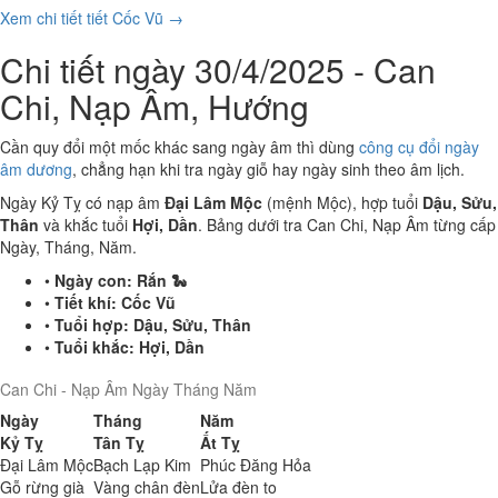
Xem chi tiết tiết Cốc Vũ →
Chi tiết ngày 30/4/2025 - Can
Chi, Nạp Âm, Hướng
Cần quy đổi một mốc khác sang ngày âm thì dùng
công cụ đổi ngày
âm dương
, chẳng hạn khi tra ngày giỗ hay ngày sinh theo âm lịch.
Ngày Kỷ Tỵ có nạp âm
Đại Lâm Mộc
(mệnh Mộc), hợp tuổi
Dậu, Sửu,
Thân
và khắc tuổi
Hợi, Dần
. Bảng dưới tra Can Chi, Nạp Âm từng cấp
Ngày, Tháng, Năm.
•
Ngày con:
Rắn 🐍
•
Tiết khí:
Cốc Vũ
•
Tuổi hợp:
Dậu, Sửu, Thân
•
Tuổi khắc:
Hợi, Dần
Can Chi - Nạp Âm Ngày Tháng Năm
Ngày
Tháng
Năm
Kỷ Tỵ
Tân Tỵ
Ất Tỵ
Đại Lâm Mộc
Bạch Lạp Kim
Phúc Đăng Hỏa
Gỗ rừng già
Vàng chân đèn
Lửa đèn to