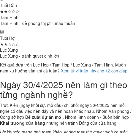
Tuổi Dần
★★☆☆☆
Tam Hình
Tam Hình - đề phòng thị phi, mâu thuẫn
🐷
Tuổi Hợi
★★☆☆☆
Lục Xung
Lục Xung - tránh quyết định lớn
Kết quả dựa trên Lục Hợp / Tam Hợp / Lục Xung / Tam Hình. Muốn
nắm xu hướng vận khí cả tuần?
Xem tử vi tuần này cho 12 con giáp
Ngày 30/4/2025 nên làm gì theo
từng ngành nghề?
Trực Kiến (ngày khởi sự, mở đầu) chi phối ngày 30/4/2025 nên mỗi
nghề có đầu việc nên đẩy và nên hoãn khác nhau. Nhóm Văn phòng /
Công sở hợp
Đề xuất dự án mới
. Nhóm Kinh doanh / Buôn bán hợp
Khai trương cửa hàng
nhưng nên tránh Đóng cửa cửa hàng.
Lời khuyên mang tính tham khảo, không thay thế quyết định chuyên