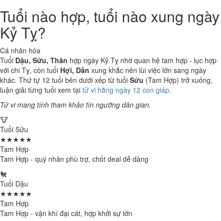
Tuổi nào hợp, tuổi nào xung ngày
Kỷ Tỵ?
Cá nhân hóa
Tuổi
Dậu, Sửu, Thân
hợp ngày Kỷ Tỵ nhờ quan hệ tam hợp - lục hợp
với chi Tỵ, còn tuổi
Hợi, Dần
xung khắc nên lùi việc lớn sang ngày
khác. Thứ tự 12 tuổi bên dưới xếp từ tuổi
Sửu
(Tam Hợp) trở xuống,
luận giải từng tuổi xem tại
tử vi hằng ngày 12 con giáp
.
Tử vi mang tính tham khảo tín ngưỡng dân gian.
🐮
Tuổi Sửu
★★★★★
Tam Hợp
Tam Hợp - quý nhân phù trợ, chốt deal dễ dàng
🐔
Tuổi Dậu
★★★★★
Tam Hợp
Tam Hợp - vận khí đại cát, hợp khởi sự lớn