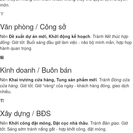
môn.
👔
Văn phòng / Công sở
Nên
Đề xuất dự án mới, Khởi động kế hoạch
. Tránh
Kết thúc hợp
đồng
. Giờ tốt: Buổi sáng đầu giờ làm việc - não bộ minh mẫn, hợp họp
hành quan trọng.
🏪
Kinh doanh / Buôn bán
Nên
Khai trương cửa hàng, Tung sản phẩm mới
. Tránh
Đóng cửa
cửa hàng
. Giờ tốt: Giờ "vàng" của ngày - khách hàng đông, giao dịch
nhiều.
🏗️
Xây dựng / BĐS
Nên
Khởi công đặt móng, Đặt cọc nhà thầu
. Tránh
Bàn giao
. Giờ
tốt: Sáng sớm tránh nắng gắt - hợp khởi công, đặt móng.