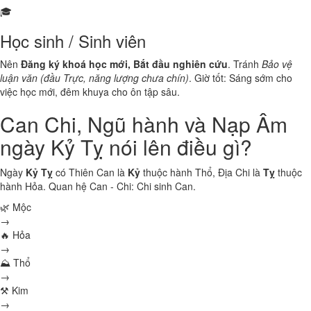
🎓
Học sinh / Sinh viên
Nên
Đăng ký khoá học mới, Bắt đầu nghiên cứu
. Tránh
Bảo vệ
luận văn (đầu Trực, năng lượng chưa chín)
. Giờ tốt: Sáng sớm cho
việc học mới, đêm khuya cho ôn tập sâu.
Can Chi, Ngũ hành và Nạp Âm
ngày Kỷ Tỵ nói lên điều gì?
Ngày
Kỷ Tỵ
có Thiên Can là
Kỷ
thuộc hành
Thổ
, Địa Chi là
Tỵ
thuộc
hành
Hỏa
. Quan hệ Can - Chi:
Chi sinh Can
.
🌿 Mộc
→
🔥 Hỏa
→
⛰ Thổ
→
⚒ Kim
→