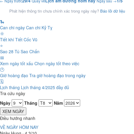
29/4
Lịch âm dương hôm nay
1/5
← Ngày trước
Quay về
Ngày sau →
Phát hiện thông tin chưa chính xác trong ngày này?
Báo lỗi dữ liệu
🐍
Can chi ngày
Can chi Kỷ Tỵ
🌞
Tiết khí
Tiết Cốc Vũ
⭐
Sao 28 Tú
Sao Chẩn
📅
Xem ngày tốt xấu
Chọn ngày tốt theo việc
🕐
Giờ hoàng đạo
Tra giờ hoàng đạo trong ngày
🗓️
Lịch tháng
Lịch tháng 4/2025 đầy đủ
Tra cứu ngày
Ngày
Tháng
Năm
XEM NGÀY
Điều hướng nhanh
VỀ NGÀY HÔM NAY
Ngày Hung · 4.3/10