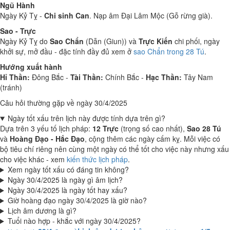
Ngũ Hành
Ngày Kỷ Tỵ -
Chi sinh Can
. Nạp âm Đại Lâm Mộc (Gỗ rừng già).
Sao - Trực
Ngày Kỷ Tỵ do
Sao Chẩn
(Dẫn (Giun)) và
Trực Kiến
chi phối, ngày
khởi sự, mở đầu - đặc tính đầy đủ xem ở
sao Chẩn trong 28 Tú
.
Hướng xuất hành
Hỉ Thần:
Đông Bắc -
Tài Thần:
Chính Bắc -
Hạc Thần:
Tây Nam
(tránh)
Câu hỏi thường gặp về ngày 30/4/2025
Ngày tốt xấu trên lịch này được tính dựa trên gì?
Dựa trên 3 yếu tố lịch pháp:
12 Trực
(trọng số cao nhất),
Sao 28 Tú
và
Hoàng Đạo - Hắc Đạo
, cộng thêm các ngày cấm kỵ. Mỗi việc có
bộ tiêu chí riêng nên cùng một ngày có thể tốt cho việc này nhưng xấu
cho việc khác - xem
kiến thức lịch pháp
.
Xem ngày tốt xấu có đáng tin không?
Ngày 30/4/2025 là ngày gì âm lịch?
Ngày 30/4/2025 là ngày tốt hay xấu?
Giờ hoàng đạo ngày 30/4/2025 là giờ nào?
Lịch âm dương là gì?
Tuổi nào hợp - khắc với ngày 30/4/2025?