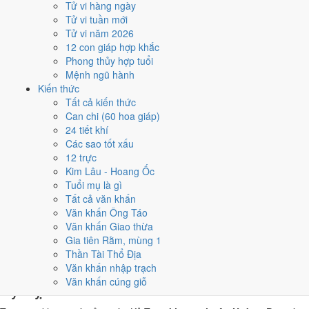
Tử vi hàng ngày
Kỷ Tỵ, nhờ người tuổi này thay mặt động thổ hoặc nhận lễ giúp
Tử vi tuần mới
giảm phần xung của gia chủ. Cách chọn người mượn tuổi xem
Tử vi năm 2026
tại
hướng dẫn xem tuổi làm nhà
.
12 con giáp hợp khắc
Các cách trên dựa trên quy tắc lịch pháp truyền thống, mang tính
Phong thủy hợp tuổi
tham khảo văn hóa - tín ngưỡng, không thay thế quyết định chuyên
Mệnh ngũ hành
môn của bạn.
Kiến thức
Tất cả kiến thức
Giờ hoàng đạo ngày 30/4/2025 là
Can chi (60 hoa giáp)
24 tiết khí
những giờ nào?
Các sao tốt xấu
12 trực
Ngày Kỷ Tỵ có
6 giờ Hoàng Đạo
:
Sửu (01h-03h), Thìn (07h-09h),
Kim Lâu - Hoang Ốc
Ngọ (11h-13h), Mùi (13h-15h), Tuất (19h-21h), Hợi (21h-23h)
.
Tuổi mụ là gì
Khung dễ sắp xếp nhất trong giờ hành chính là
Thìn (07h-09h)
, còn 6
Tất cả văn khấn
khung Hắc Đạo nên né khi ký kết hoặc xuất hành.
Văn khấn Ông Táo
Văn khấn Giao thừa
0
1
2
3
4
5
6
7
8
9
10
11
12
13
14
15
16
17
18
19
20
21
22
23
Gia tiên Rằm, mùng 1
Hoàng đạo (tốt)
Hắc đạo (xấu)
Giờ hiện tại
Thần Tài Thổ Địa
6 giờ Hoàng Đạo và 6 giờ Hắc Đạo ngày
Văn khấn nhập trạch
Văn khấn cúng giỗ
Kỷ Tỵ