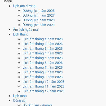
Menu
Phá, Ngày Hắc Đạo và Ngày Đại Hung
gây bất lợi.
Lịch âm dương
Cách tính ngày tốt
Dương lịch năm 2026
🏗️
Động thổ - khởi công
Dương lịch năm 2027
2
/10
Xấu
Dương lịch năm 2028
Động thổ - khởi công hôm nay ở
mức xấu (2/10)
do
Trực Phá,
Dương lịch năm 2029
Ngày Hắc Đạo và Ngày Đại Hung
gây bất lợi.
Âm lịch ngày mai
Lịch tháng
Cách tính ngày tốt
Lịch âm tháng 1 năm 2026
🏡
Nhập trạch - vào nhà mới
Lịch âm tháng 2 năm 2026
2
/10
Xấu
Lịch âm tháng 3 năm 2026
Nhập trạch - vào nhà mới hôm nay ở
mức xấu (2/10)
do
Trực
Lịch âm tháng 4 năm 2026
Phá, Ngày Hắc Đạo và Ngày Đại Hung
gây bất lợi.
Lịch âm tháng 5 năm 2026
Cách tính ngày tốt
Lịch âm tháng 6 năm 2026
🚗
Mua xe - tậu xe
Lịch âm tháng 7 năm 2026
2
/10
Xấu
Lịch âm tháng 8 năm 2026
Mua xe - tậu xe hôm nay ở
mức xấu (2/10)
do
Trực Phá, Ngày
Lịch âm tháng 9 năm 2026
Hắc Đạo và Ngày Đại Hung
gây bất lợi.
Lịch âm tháng 10 năm 2026
Lịch âm tháng 11 năm 2026
Cách tính ngày tốt
Lịch âm tháng 12 năm 2026
✈️
Xuất hành - đi xa
Lịch tuần
2
/10
Xấu
Công cụ
Xuất hành - đi xa hôm nay ở
mức xấu (2/10)
do
Trực Phá,
Đổi lịch âm - dương
Ngày Hắc Đạo và Ngày Đại Hung
gây bất lợi.