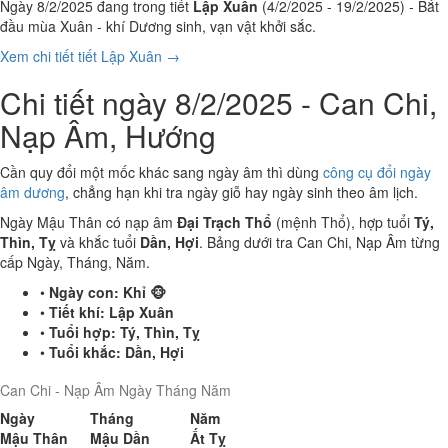
Ngày 8/2/2025 đang trong tiết
Lập Xuân
(4/2/2025 - 19/2/2025) - Bắt
đầu mùa Xuân - khí Dương sinh, vạn vật khởi sắc.
Xem chi tiết tiết Lập Xuân →
Chi tiết ngày 8/2/2025 - Can Chi,
Nạp Âm, Hướng
Cần quy đổi một mốc khác sang ngày âm thì dùng
công cụ đổi ngày
âm dương
, chẳng hạn khi tra ngày giỗ hay ngày sinh theo âm lịch.
Ngày Mậu Thân có nạp âm
Đại Trạch Thổ
(mệnh Thổ), hợp tuổi
Tý,
Thìn, Tỵ
và khắc tuổi
Dần, Hợi
. Bảng dưới tra Can Chi, Nạp Âm từng
cấp Ngày, Tháng, Năm.
•
Ngày con:
Khỉ 🐵
•
Tiết khí:
Lập Xuân
•
Tuổi hợp:
Tý, Thìn, Tỵ
•
Tuổi khắc:
Dần, Hợi
Can Chi - Nạp Âm Ngày Tháng Năm
Ngày
Tháng
Năm
Mậu Thân
Mậu Dần
Ất Tỵ