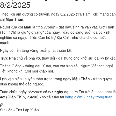
8/2/2025
Theo lịch âm dương cổ truyền, ngày 8/2/2025 (11/1 âm lịch) mang can
chi
Mậu Thân
.
Người xưa coi
Mậu
là "thổ vượng" - đất dày, sinh ra vạn vật. Giờ Thân
(15h-17h) là giờ "giờ vàng" của ngày - đầu óc sáng suốt, đã có kinh
nghiệm cả ngày. Thiên Can hỗ trợ Địa Chi - như cha cho con sức
mạnh.
Ngày có nền tảng vững, xuất phát thuận lợi.
Trực Phá
chủ về phá vỡ, thay đổi - đại hung cho khởi sự, đại kỵ ký kết.
Tháng Giêng - tháng đầu Xuân, vạn vật sinh sôi. Người Việt còn nghỉ
Tết, không khí tươi mới khắp nơi.
Lịch vạn niên khuyên thận trọng trong ngày
Mậu Thân
- tránh quyết
định không thể đảo ngược.
Tuần chứa ngày 8/2/2025 có
2/7 ngày
đạt mức Tốt trở lên, cao nhất là
4/2 (Giáp Thìn, 7.4/10)
- so cả tuần tại
bảng điểm 7 ngày trong tuần
.
🌾
Sự kiện - Tiết Lập Xuân