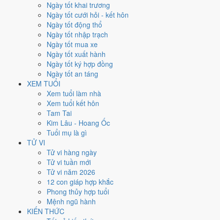
Thứ Bảy
Ngày tốt khai trương
Ngày Âm
Ngày tốt cưới hỏi - kết hôn
Tháng 2 năm 2025
Ngày tốt động thổ
8
Ngày tốt nhập trạch
Tháng 1 âm năm 2025
Ngày tốt mua xe
11
Ngày tốt xuất hành
Tiết Lập Xuân
Ngày tốt ký hợp đồng
Giờ
Ngày tốt an táng
Nhâm Tý
XEM TUỔI
Ngày 11
Xem tuổi làm nhà
Mậu Thân
Xem tuổi kết hôn
Tháng 1
Tam Tai
Mậu Dần
Kim Lâu - Hoang Ốc
Năm 2025
Tuổi mụ là gì
Ất Tỵ
TỬ VI
Tử vi hàng ngày
Ngày Mậu Thân có Trực
Phá
(ngày phá hoại - đại hung, kỵ trăm sự)
Tử vi tuần mới
và gặp Sao
Thiên Lao hắc đạo
. Điểm trung bình 7 việc chính chỉ
Tử vi năm 2026
1.9/10
nên đây là
Ngày Đại Hung
, tránh hẳn cưới hỏi, khai trương,
12 con giáp hợp khắc
động thổ.
Phong thủy hợp tuổi
Mệnh ngũ hành
Tuổi
Tý, Thìn, Tỵ
hợp ngày; tuổi
Dần
nên thận trọng (Lục Xung).
KIẾN THỨC