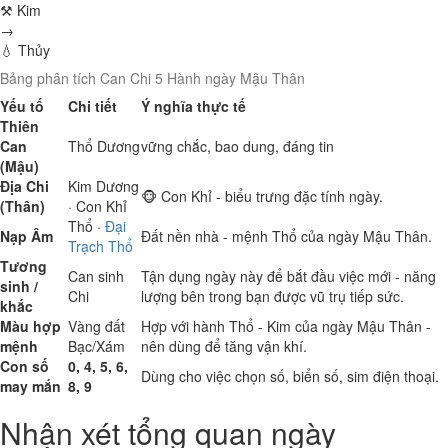
⚒ Kim
→
💧 Thủy
Bảng phân tích Can Chi 5 Hành ngày Mậu Thân
Yếu tố
Chi tiết
Ý nghĩa thực tế
Thiên
Can
Thổ
Dương
vững chắc, bao dung, đáng tin
(Mậu)
Địa Chi
Kim
Dương
🐵 Con Khỉ - biểu trưng đặc tính ngày.
(Thân)
· Con Khỉ
Thổ
·
Đại
Nạp Âm
Đất nền nhà - mệnh Thổ của ngày Mậu Thân.
Trạch Thổ
Tương
Can sinh
Tận dụng ngày này để bắt đầu việc mới - năng
sinh /
Chi
lượng bên trong bạn được vũ trụ tiếp sức.
khắc
Màu hợp
Vàng đất
Hợp với hành Thổ - Kim của ngày Mậu Thân -
mệnh
Bạc/Xám
nên dùng để tăng vận khí.
Con số
0, 4, 5, 6,
Dùng cho việc chọn số, biển số, sim điện thoại.
may mắn
8, 9
Nhận xét tổng quan ngày