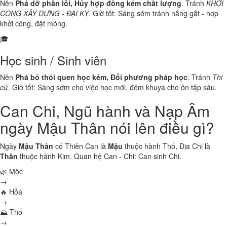
Nên
Phá dỡ phần lỗi, Hủy hợp đồng kém chất lượng
. Tránh
KHỞI
CÔNG XÂY DỰNG - ĐẠI KỴ
. Giờ tốt: Sáng sớm tránh nắng gắt - hợp
khởi công, đặt móng.
🎓
Học sinh / Sinh viên
Nên
Phá bỏ thói quen học kém, Đổi phương pháp học
. Tránh
Thi
cử
. Giờ tốt: Sáng sớm cho việc học mới, đêm khuya cho ôn tập sâu.
Can Chi, Ngũ hành và Nạp Âm
ngày Mậu Thân nói lên điều gì?
Ngày
Mậu Thân
có Thiên Can là
Mậu
thuộc hành
Thổ
, Địa Chi là
Thân
thuộc hành
Kim
. Quan hệ Can - Chi:
Can sinh Chi
.
🌿 Mộc
→
🔥 Hỏa
→
⛰ Thổ
→