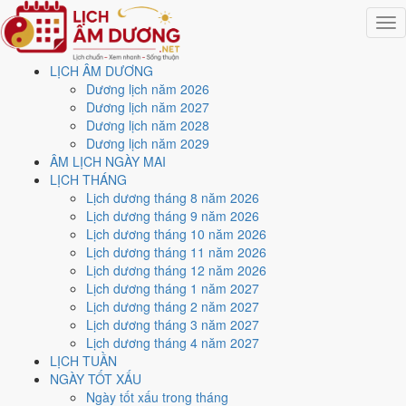
Togg
navig
LỊCH ÂM DƯƠNG
Trang chủ
Dương lịch năm 2026
Lịch năm 2025
Dương lịch năm 2027
Tháng 2/2025
Dương lịch năm 2028
Ngày 8/2/2025 (Mậu Thân)
Dương lịch năm 2029
ÂM LỊCH NGÀY MAI
Xem ngày
8/2/2025
dương
LỊCH THÁNG
Lịch dương tháng 8 năm 2026
lịch - Ngày 11/1 âm lịch
Lịch dương tháng 9 năm 2026
Lịch dương tháng 10 năm 2026
(Mậu Thân) tốt hay xấu?
Lịch dương tháng 11 năm 2026
Lịch dương tháng 12 năm 2026
Lịch dương tháng 1 năm 2027
Ngày 8/2/2025 dương lịch (Thứ Bảy) là ngày 11/1/2025 âm lịch
,
Lịch dương tháng 2 năm 2027
tức ngày
Mậu Thân
- Can sinh Chi, Trực Phá, Sao Đê, nạp âm Đại
Lịch dương tháng 3 năm 2027
Trạch Thổ. Tổng hòa, đây là
Ngày Đại Hung
với điểm trung bình
Lịch dương tháng 4 năm 2027
1.9/10
cho các việc quan trọng. Giờ Hoàng Đạo trong ngày:
Tý, Sửu,
LỊCH TUẦN
Thìn, Tỵ, Mùi, Tuất
.
NGÀY TỐT XẤU
Ngày Dương
Ngày tốt xấu trong tháng