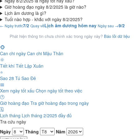
Ngày 8/2/2025 là ngày tốt hay xấu?
Giờ hoàng đạo ngày 8/2/2025 là giờ nào?
Lịch âm dương là gì?
Tuổi nào hợp - khắc với ngày 8/2/2025?
7/2
Lịch âm dương hôm nay
9/2
← Ngày trước
Quay về
Ngày sau →
Phát hiện thông tin chưa chính xác trong ngày này?
Báo lỗi dữ liệu
🐵
Can chi ngày
Can chi Mậu Thân
🌞
Tiết khí
Tiết Lập Xuân
⭐
Sao 28 Tú
Sao Đê
📅
Xem ngày tốt xấu
Chọn ngày tốt theo việc
🕐
Giờ hoàng đạo
Tra giờ hoàng đạo trong ngày
🗓️
Lịch tháng
Lịch tháng 2/2025 đầy đủ
Tra cứu ngày
Ngày
Tháng
Năm