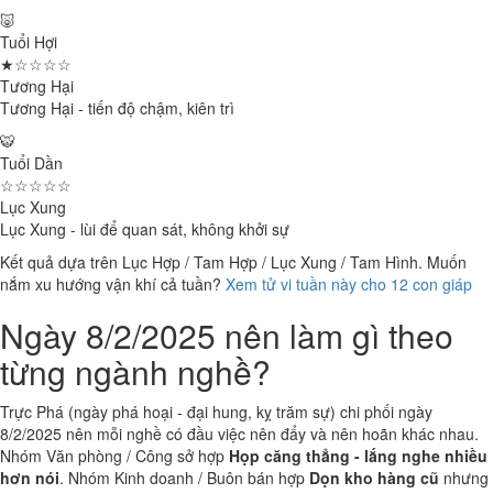
🐷
Tuổi Hợi
★☆☆☆☆
Tương Hại
Tương Hại - tiến độ chậm, kiên trì
🐯
Tuổi Dần
☆☆☆☆☆
Lục Xung
Lục Xung - lùi để quan sát, không khởi sự
Kết quả dựa trên Lục Hợp / Tam Hợp / Lục Xung / Tam Hình. Muốn
nắm xu hướng vận khí cả tuần?
Xem tử vi tuần này cho 12 con giáp
Ngày 8/2/2025 nên làm gì theo
từng ngành nghề?
Trực Phá (ngày phá hoại - đại hung, kỵ trăm sự) chi phối ngày
8/2/2025 nên mỗi nghề có đầu việc nên đẩy và nên hoãn khác nhau.
Nhóm Văn phòng / Công sở hợp
Họp căng thẳng - lắng nghe nhiều
hơn nói
. Nhóm Kinh doanh / Buôn bán hợp
Dọn kho hàng cũ
nhưng