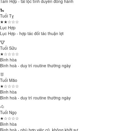
Tam Hợp - tài lộc tình duyên đồng hành
🐍
Tuổi Tỵ
★★☆☆☆
Lục Hợp
Lục Hợp - hợp tác đối tác thuận lợi
🐮
Tuổi Sửu
★☆☆☆☆
Bình hòa
Bình hoà - duy trì routine thường ngày
🐰
Tuổi Mão
★☆☆☆☆
Bình hòa
Bình hoà - duy trì routine thường ngày
🐴
Tuổi Ngọ
★☆☆☆☆
Bình hòa
Bình hoà - phù hợp việc cũ, không khởi sự