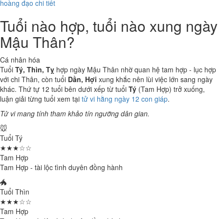
hoàng đạo chi tiết
Tuổi nào hợp, tuổi nào xung ngày
Mậu Thân?
Cá nhân hóa
Tuổi
Tý, Thìn, Tỵ
hợp ngày Mậu Thân nhờ quan hệ tam hợp - lục hợp
với chi Thân, còn tuổi
Dần, Hợi
xung khắc nên lùi việc lớn sang ngày
khác. Thứ tự 12 tuổi bên dưới xếp từ tuổi
Tý
(Tam Hợp) trở xuống,
luận giải từng tuổi xem tại
tử vi hằng ngày 12 con giáp
.
Tử vi mang tính tham khảo tín ngưỡng dân gian.
🐭
Tuổi Tý
★★★☆☆
Tam Hợp
Tam Hợp - tài lộc tình duyên đồng hành
🐲
Tuổi Thìn
★★★☆☆
Tam Hợp