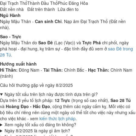
Đại Trạch Thổ
Thành Đầu Thổ
Phúc Đăng Hỏa
Đất nền nhà
Đất trên thành
Lửa đèn to
Ngũ Hành
Ngày Mậu Thân -
Can sinh Chi
. Nạp âm Đại Trạch Thổ (Đất nền
nhà).
Sao - Trực
Ngày Mậu Thân do
Sao Đê
(Lạc (Vạc)) và
Trực Phá
chi phối, ngày
phá hoại - đại hung, kỵ trăm sự - đặc tính đầy đủ xem ở
sao Đê trong
28 Tú
.
Hướng xuất hành
Hỉ Thần:
Đông Nam -
Tài Thần:
Chính Bắc -
Hạc Thần:
Chính Nam
(tránh)
Câu hỏi thường gặp về ngày 8/2/2025
Ngày tốt xấu trên lịch này được tính dựa trên gì?
Dựa trên 3 yếu tố lịch pháp:
12 Trực
(trọng số cao nhất),
Sao 28 Tú
và
Hoàng Đạo - Hắc Đạo
, cộng thêm các ngày cấm kỵ. Mỗi việc có
bộ tiêu chí riêng nên cùng một ngày có thể tốt cho việc này nhưng xấu
cho việc khác - xem
kiến thức lịch pháp
.
Xem ngày tốt xấu có đáng tin không?
Ngày 8/2/2025 là ngày gì âm lịch?