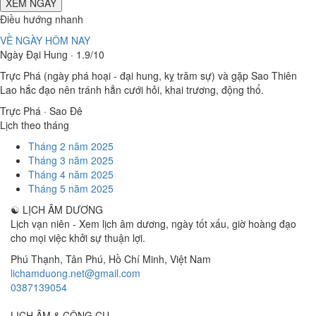
XEM NGÀY
Điều hướng nhanh
VỀ NGÀY HÔM NAY
Ngày Đại Hung · 1.9/10
Trực Phá (ngày phá hoại - đại hung, kỵ trăm sự) và gặp Sao Thiên
Lao hắc đạo nên tránh hẳn cưới hỏi, khai trương, động thổ.
Trực Phá · Sao Đê
Lịch theo tháng
Tháng 2 năm 2025
Tháng 3 năm 2025
Tháng 4 năm 2025
Tháng 5 năm 2025
☯
LỊCH ÂM DƯƠNG
Lịch vạn niên - Xem lịch âm dương, ngày tốt xấu, giờ hoàng đạo
cho mọi việc khởi sự thuận lợi.
Phú Thạnh, Tân Phú
,
Hồ Chí Minh
,
Việt Nam
lichamduong.net@gmail.com
0387139054
LỊCH ÂM & CÔNG CỤ