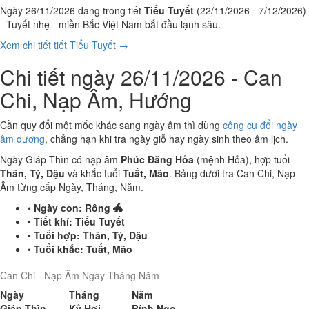
Ngày 26/11/2026 đang trong tiết
Tiểu Tuyết
(22/11/2026 - 7/12/2026)
- Tuyết nhẹ - miền Bắc Việt Nam bắt đầu lạnh sâu.
Xem chi tiết tiết Tiểu Tuyết →
Chi tiết ngày 26/11/2026 - Can
Chi, Nạp Âm, Hướng
Cần quy đổi một mốc khác sang ngày âm thì dùng
công cụ đổi ngày
âm dương
, chẳng hạn khi tra ngày giỗ hay ngày sinh theo âm lịch.
Ngày Giáp Thìn có nạp âm
Phúc Đăng Hỏa
(mệnh Hỏa), hợp tuổi
Thân, Tý, Dậu
và khắc tuổi
Tuất, Mão
. Bảng dưới tra Can Chi, Nạp
Âm từng cấp Ngày, Tháng, Năm.
•
Ngày con:
Rồng 🐲
•
Tiết khí:
Tiểu Tuyết
•
Tuổi hợp:
Thân, Tý, Dậu
•
Tuổi khắc:
Tuất, Mão
Can Chi - Nạp Âm Ngày Tháng Năm
Ngày
Tháng
Năm
Giáp Thìn
Kỷ Hợi
Bính Ngọ