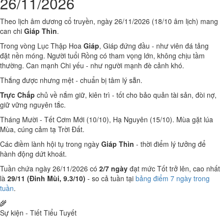
26/11/2026
Theo lịch âm dương cổ truyền, ngày 26/11/2026 (18/10 âm lịch) mang
can chi
Giáp Thìn
.
Trong vòng Lục Thập Hoa
Giáp
, Giáp đứng đầu - như viên đá tảng
đặt nền móng. Người tuổi Rồng có tham vọng lớn, không chịu tầm
thường. Can mạnh Chi yếu - như người mạnh đè cảnh khó.
Thắng được nhưng mệt - chuẩn bị tâm lý sẵn.
Trực Chấp
chủ về nắm giữ, kiên trì - tốt cho bảo quản tài sản, đòi nợ,
giữ vững nguyên tắc.
Tháng Mười - Tết Cơm Mới (10/10), Hạ Nguyên (15/10). Mùa gặt lúa
Mùa, cúng cảm tạ Trời Đất.
Các điềm lành hội tụ trong ngày
Giáp Thìn
- thời điểm lý tưởng để
hành động dứt khoát.
Tuần chứa ngày 26/11/2026 có
2/7 ngày
đạt mức Tốt trở lên, cao nhất
là
29/11 (Đinh Mùi, 9.3/10)
- so cả tuần tại
bảng điểm 7 ngày trong
tuần
.
🌾
Sự kiện - Tiết Tiểu Tuyết