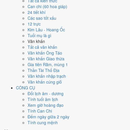
Tất cả kiến thức
Ngày 26/11/2026 tốt hay xấu cho
Can chi (60 hoa giáp)
24 tiết khí
việc gì?
Các sao tốt xấu
12 trực
Ngày 26/11/2026 đạt
6.0/10
trung bình cho 7 việc chính: cao nhất là
Kim Lâu - Hoang Ốc
Thu nợ - đòi tiền (8/10)
, thấp nhất là
Kết bạn - gặp gỡ (5/10)
. Trực
Tuổi mụ là gì
Chấp (ngày nắm giữ, bắt giữ) và gặp Sao Tư Mệnh hoàng đạo nên
Văn khấn
điểm từng việc chênh nhau như bảng dưới.
Tất cả văn khấn
Văn khấn Ông Táo
💍
Cưới hỏi - đính hôn
Văn khấn Giao thừa
6
/10
Tốt
Gia tiên Rằm, mùng 1
Cưới hỏi - đính hôn hôm nay ở
mức tốt (6/10)
nhờ hợp
Ngày
Thần Tài Thổ Địa
Hoàng Đạo
.
Văn khấn nhập trạch
Cách tính ngày tốt
Văn khấn cúng giỗ
🏪
Khai trương - mở cửa hàng
CÔNG CỤ
6
/10
Tốt
Đổi lịch âm - dương
Khai trương - mở cửa hàng hôm nay ở
mức tốt (6/10)
nhờ hợp
Tính tuổi âm lịch
Ngày Hoàng Đạo
.
Xem giờ hoàng đạo
Tính Can Chi
Cách tính ngày tốt
Đếm ngày giữa 2 ngày
🤝
Ký hợp đồng - giao ước
Tính cung mệnh
6
/10
Tốt