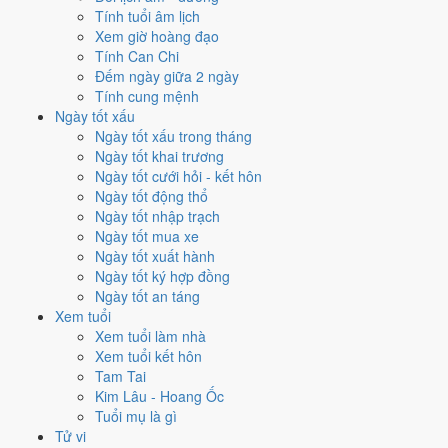
Hoàng Đạo
.
Tính tuổi âm lịch
Xem giờ hoàng đạo
Cách tính ngày tốt
Tính Can Chi
Tìm hiểu cách chấm:
Trực Chấp nghĩa là gì
·
Sao Khuê trong 28 Tú
·
Đếm ngày giữa 2 ngày
phân biệt Hoàng Đạo - Hắc Đạo
·
Can Chi và Ngũ hành ngày
Tính cung mệnh
Điểm số tổng hợp từ Trực, Sao 28 Tú và Hoàng Đạo - Hắc Đạo.
So
Ngày tốt xấu
sánh cả tháng
Ngày tốt xấu trong tháng
Ngày tốt khai trương
Nếu ngày 26/11/2026 không hợp
Ngày tốt cưới hỏi - kết hôn
Ngày tốt động thổ
việc của bạn thì sao?
Ngày tốt nhập trạch
Ngày tốt mua xe
Ngày 26/11 tốt tổng thể nhưng không phải việc nào cũng thuận. Hai
Ngày tốt xuất hành
việc bị chấm thấp nhất hôm nay là
kết bạn (5/10) và trồng cây
Ngày tốt ký hợp đồng
(5/10)
. Có
3 cách hạ rủi ro
mà vẫn giữ được lịch của bạn.
Ngày tốt an táng
Xem tuổi
Coi việc vào giờ Hoàng Đạo trong chính ngày này.
Khung
Xem tuổi làm nhà
Thìn (07h-09h)
rơi đúng giờ hành chính nên dễ sắp xếp nhất
Xem tuổi kết hôn
cho việc buộc phải làm đúng ngày 26/11/2026. Bảng đủ 6 giờ
Tam Tai
Hoàng Đạo và 6 giờ Hắc Đạo nằm ngay mục kế tiếp.
Kim Lâu - Hoang Ốc
Dời sang ngày tốt gần nhất.
Gần nhất là
ngày 23/11 (Tân
Tuổi mụ là gì
Sửu)
-
7.1/10
, mức Cát, cao hơn 6.0/10 của ngày đang xem.
Tử vi