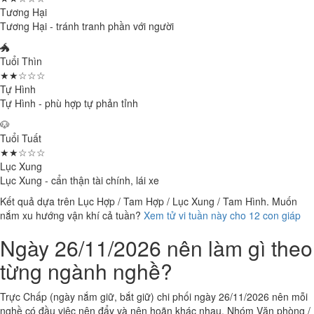
Tương Hại
Tương Hại - tránh tranh phần với người
🐲
Tuổi Thìn
★★☆☆☆
Tự Hình
Tự Hình - phù hợp tự phản tỉnh
🐶
Tuổi Tuất
★★☆☆☆
Lục Xung
Lục Xung - cẩn thận tài chính, lái xe
Kết quả dựa trên Lục Hợp / Tam Hợp / Lục Xung / Tam Hình. Muốn
nắm xu hướng vận khí cả tuần?
Xem tử vi tuần này cho 12 con giáp
Ngày 26/11/2026 nên làm gì theo
từng ngành nghề?
Trực Chấp (ngày nắm giữ, bắt giữ) chi phối ngày 26/11/2026 nên mỗi
nghề có đầu việc nên đẩy và nên hoãn khác nhau. Nhóm Văn phòng /