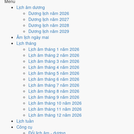
Ký hợp đồng - giao ước hôm nay ở
mức tốt (6/10)
nhờ hợp
Menu
Ngày Hoàng Đạo
.
Lịch âm dương
Dương lịch năm 2026
Cách tính ngày tốt
Dương lịch năm 2027
🏗️
Động thổ - khởi công
Dương lịch năm 2028
6
/10
Tốt
Dương lịch năm 2029
Động thổ - khởi công hôm nay ở
mức tốt (6/10)
nhờ hợp
Ngày
Âm lịch ngày mai
Hoàng Đạo
.
Lịch tháng
Cách tính ngày tốt
Lịch âm tháng 1 năm 2026
🏡
Nhập trạch - vào nhà mới
Lịch âm tháng 2 năm 2026
6
/10
Tốt
Lịch âm tháng 3 năm 2026
Nhập trạch - vào nhà mới hôm nay ở
mức tốt (6/10)
nhờ hợp
Lịch âm tháng 4 năm 2026
Ngày Hoàng Đạo
.
Lịch âm tháng 5 năm 2026
Lịch âm tháng 6 năm 2026
Cách tính ngày tốt
Lịch âm tháng 7 năm 2026
🚗
Mua xe - tậu xe
Lịch âm tháng 8 năm 2026
6
/10
Tốt
Lịch âm tháng 9 năm 2026
Mua xe - tậu xe hôm nay ở
mức tốt (6/10)
nhờ hợp
Ngày
Lịch âm tháng 10 năm 2026
Hoàng Đạo
.
Lịch âm tháng 11 năm 2026
Cách tính ngày tốt
Lịch âm tháng 12 năm 2026
✈️
Xuất hành - đi xa
Lịch tuần
6
/10
Tốt
Công cụ
Xuất hành - đi xa hôm nay ở
mức tốt (6/10)
nhờ hợp
Ngày
Đổi lịch âm - dương