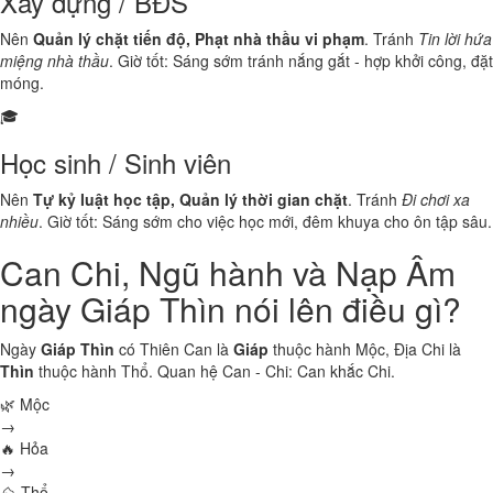
Xây dựng / BĐS
Nên
Quản lý chặt tiến độ, Phạt nhà thầu vi phạm
. Tránh
Tin lời hứa
miệng nhà thầu
. Giờ tốt: Sáng sớm tránh nắng gắt - hợp khởi công, đặt
móng.
🎓
Học sinh / Sinh viên
Nên
Tự kỷ luật học tập, Quản lý thời gian chặt
. Tránh
Đi chơi xa
nhiều
. Giờ tốt: Sáng sớm cho việc học mới, đêm khuya cho ôn tập sâu.
Can Chi, Ngũ hành và Nạp Âm
ngày Giáp Thìn nói lên điều gì?
Ngày
Giáp Thìn
có Thiên Can là
Giáp
thuộc hành
Mộc
, Địa Chi là
Thìn
thuộc hành
Thổ
. Quan hệ Can - Chi:
Can khắc Chi
.
🌿 Mộc
→
🔥 Hỏa
→
⛰ Thổ