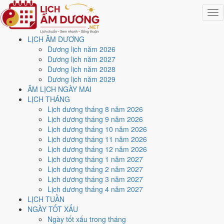
Togg
navig
LỊCH ÂM DƯƠNG
Trang chủ
Dương lịch năm 2026
Lịch năm 2026
Dương lịch năm 2027
Tháng 11/2026
Dương lịch năm 2028
Ngày 26/11/2026 (Giáp Thìn)
Dương lịch năm 2029
ÂM LỊCH NGÀY MAI
Xem ngày
26/11/2026
LỊCH THÁNG
Lịch dương tháng 8 năm 2026
dương lịch - Ngày 18/10 âm
Lịch dương tháng 9 năm 2026
Lịch dương tháng 10 năm 2026
lịch (Giáp Thìn) tốt hay
Lịch dương tháng 11 năm 2026
Lịch dương tháng 12 năm 2026
xấu?
Lịch dương tháng 1 năm 2027
Lịch dương tháng 2 năm 2027
Lịch dương tháng 3 năm 2027
Ngày 26/11/2026 dương lịch (Thứ Năm) là ngày 18/10/2026 âm
Lịch dương tháng 4 năm 2027
lịch
, tức ngày
Giáp Thìn
- Can khắc Chi, Trực Chấp, Sao Khuê, nạp
LỊCH TUẦN
âm Phúc Đăng Hỏa. Tổng hòa, đây là
Ngày Bình Hòa
với điểm trung
NGÀY TỐT XẤU
bình
6.0/10
cho các việc quan trọng. Giờ Hoàng Đạo trong ngày:
Dần,
Ngày tốt xấu trong tháng
Thìn, Tỵ, Thân, Dậu, Hợi
.