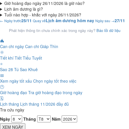
Giờ hoàng đạo ngày 26/11/2026 là giờ nào?
Lịch âm dương là gì?
Tuổi nào hợp - khắc với ngày 26/11/2026?
25/11
Lịch âm dương hôm nay
27/11
← Ngày trước
Quay về
Ngày sau →
Phát hiện thông tin chưa chính xác trong ngày này?
Báo lỗi dữ liệu
🐲
Can chi ngày
Can chi Giáp Thìn
🌞
Tiết khí
Tiết Tiểu Tuyết
⭐
Sao 28 Tú
Sao Khuê
📅
Xem ngày tốt xấu
Chọn ngày tốt theo việc
🕐
Giờ hoàng đạo
Tra giờ hoàng đạo trong ngày
🗓️
Lịch tháng
Lịch tháng 11/2026 đầy đủ
Tra cứu ngày
Ngày
Tháng
Năm
XEM NGÀY