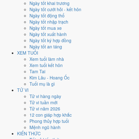
Ngày tốt khai trương
Ngày Dương
Ngày tốt cưới hỏi - kết hôn
Thứ Năm
Ngày tốt động thổ
Ngày Âm
Ngày tốt nhập trạch
Tháng 11 năm 2026
Ngày tốt mua xe
26
Ngày tốt xuất hành
Tháng 10 âm năm 2026
Ngày tốt ký hợp đồng
18
Ngày tốt an táng
Tiết Tiểu Tuyết
XEM TUỔI
Giờ
Xem tuổi làm nhà
Giáp Tý
Xem tuổi kết hôn
Ngày 18
Tam Tai
Giáp Thìn
Kim Lâu - Hoang Ốc
Tháng 10
Tuổi mụ là gì
Kỷ Hợi
TỬ VI
Năm 2026
Tử vi hàng ngày
Bính Ngọ
Tử vi tuần mới
Tử vi năm 2026
Ngày Giáp Thìn có Trực
Chấp
(ngày nắm giữ, bắt giữ) và gặp Sao
Tư
12 con giáp hợp khắc
Mệnh hoàng đạo
. Điểm trung bình 7 việc chính
6.0/10
nên đây là
Phong thủy hợp tuổi
Ngày Bình Hòa
, phù hợp với công việc thường ngày.
Mệnh ngũ hành
KIẾN THỨC
Tuổi
Thân, Tý, Dậu
hợp ngày; tuổi
Tuất
nên thận trọng (Lục Xung).