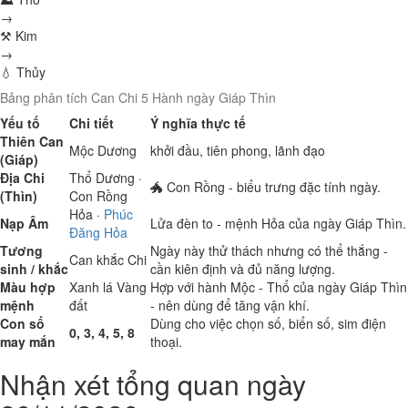
→
⚒ Kim
→
💧 Thủy
Bảng phân tích Can Chi 5 Hành ngày Giáp Thìn
Yếu tố
Chi tiết
Ý nghĩa thực tế
Thiên Can
Mộc
Dương
khởi đầu, tiên phong, lãnh đạo
(Giáp)
Địa Chi
Thổ
Dương ·
🐲 Con Rồng - biểu trưng đặc tính ngày.
(Thìn)
Con Rồng
Hỏa
·
Phúc
Nạp Âm
Lửa đèn to - mệnh Hỏa của ngày Giáp Thìn.
Đăng Hỏa
Tương
Ngày này thử thách nhưng có thể thắng -
Can khắc Chi
sinh / khắc
cần kiên định và đủ năng lượng.
Màu hợp
Xanh lá
Vàng
Hợp với hành Mộc - Thổ của ngày Giáp Thìn
mệnh
đất
- nên dùng để tăng vận khí.
Con số
Dùng cho việc chọn số, biển số, sim điện
0, 3, 4, 5, 8
may mắn
thoại.
Nhận xét tổng quan ngày