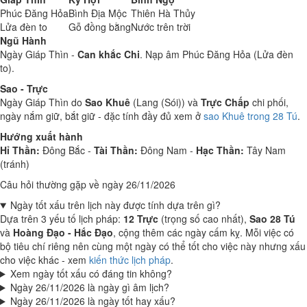
Phúc Đăng Hỏa
Bình Địa Mộc
Thiên Hà Thủy
Lửa đèn to
Gỗ đồng bằng
Nước trên trời
Ngũ Hành
Ngày Giáp Thìn -
Can khắc Chi
. Nạp âm Phúc Đăng Hỏa (Lửa đèn
to).
Sao - Trực
Ngày Giáp Thìn do
Sao Khuê
(Lang (Sói)) và
Trực Chấp
chi phối,
ngày nắm giữ, bắt giữ - đặc tính đầy đủ xem ở
sao Khuê trong 28 Tú
.
Hướng xuất hành
Hỉ Thần:
Đông Bắc -
Tài Thần:
Đông Nam -
Hạc Thần:
Tây Nam
(tránh)
Câu hỏi thường gặp về ngày 26/11/2026
Ngày tốt xấu trên lịch này được tính dựa trên gì?
Dựa trên 3 yếu tố lịch pháp:
12 Trực
(trọng số cao nhất),
Sao 28 Tú
và
Hoàng Đạo - Hắc Đạo
, cộng thêm các ngày cấm kỵ. Mỗi việc có
bộ tiêu chí riêng nên cùng một ngày có thể tốt cho việc này nhưng xấu
cho việc khác - xem
kiến thức lịch pháp
.
Xem ngày tốt xấu có đáng tin không?
Ngày 26/11/2026 là ngày gì âm lịch?
Ngày 26/11/2026 là ngày tốt hay xấu?