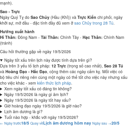
mạnh).
Sao - Trực
Ngày Quý Tỵ do
Sao Chủy
(Hầu (Khỉ)) và
Trực Kiến
chi phối, ngày
khởi sự, mở đầu - đặc tính đầy đủ xem ở
sao Chủy trong 28 Tú
.
Hướng xuất hành
Hỉ Thần:
Đông Nam -
Tài Thần:
Chính Tây -
Hạc Thần:
Chính Nam
(tránh)
Câu hỏi thường gặp về ngày 19/5/2026
Ngày tốt xấu trên lịch này được tính dựa trên gì?
Dựa trên 3 yếu tố lịch pháp:
12 Trực
(trọng số cao nhất),
Sao 28 Tú
và
Hoàng Đạo - Hắc Đạo
, cộng thêm các ngày cấm kỵ. Mỗi việc có
bộ tiêu chí riêng nên cùng một ngày có thể tốt cho việc này nhưng xấu
cho việc khác - xem
kiến thức lịch pháp
.
Xem ngày tốt xấu có đáng tin không?
Ngày 19/5/2026 là ngày gì âm lịch?
Ngày 19/5/2026 là ngày tốt hay xấu?
Giờ hoàng đạo ngày 19/5/2026 là giờ nào?
Lịch âm dương là gì?
Tuổi nào hợp - khắc với ngày 19/5/2026?
18/5
Lịch âm dương hôm nay
20/5
← Ngày trước
Quay về
Ngày sau →