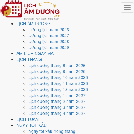
Togg
navig
LỊCH ÂM DƯƠNG
Trang chủ
Dương lịch năm 2026
Lịch năm 2026
Dương lịch năm 2027
Tháng 5/2026
Dương lịch năm 2028
Ngày 19/5/2026 (Quý Tỵ)
Dương lịch năm 2029
ÂM LỊCH NGÀY MAI
Xem ngày
19/5/2026
dương
LỊCH THÁNG
Lịch dương tháng 8 năm 2026
lịch - Ngày 3/4 âm lịch (Quý
Lịch dương tháng 9 năm 2026
Lịch dương tháng 10 năm 2026
Tỵ) tốt hay xấu?
Lịch dương tháng 11 năm 2026
Lịch dương tháng 12 năm 2026
Lịch dương tháng 1 năm 2027
Ngày 19/5/2026 dương lịch (Thứ Ba) là ngày 3/4/2026 âm lịch
, tức
Lịch dương tháng 2 năm 2027
ngày
Quý Tỵ
- Can khắc Chi, Trực Kiến, Sao Chủy, nạp âm Trường
Lịch dương tháng 3 năm 2027
Lưu Thủy. Tổng hòa, đây là
Ngày Hung
với điểm trung bình
4.0/10
Lịch dương tháng 4 năm 2027
cho các việc quan trọng. Giờ Hoàng Đạo trong ngày:
Sửu, Thìn, Ngọ,
LỊCH TUẦN
Mùi, Tuất, Hợi
.
NGÀY TỐT XẤU
Ngày Dương
Ngày tốt xấu trong tháng