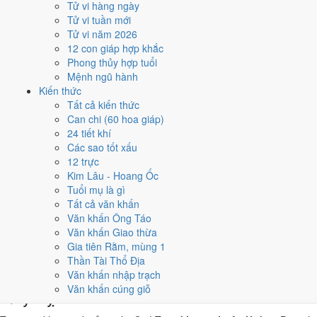
Tử vi hàng ngày
Quý Tỵ, nhờ người tuổi này thay mặt động thổ hoặc nhận lễ giúp
Tử vi tuần mới
giảm phần xung của gia chủ. Cách chọn người mượn tuổi xem
Tử vi năm 2026
tại
hướng dẫn xem tuổi làm nhà
.
12 con giáp hợp khắc
Các cách trên dựa trên quy tắc lịch pháp truyền thống, mang tính
Phong thủy hợp tuổi
tham khảo văn hóa - tín ngưỡng, không thay thế quyết định chuyên
Mệnh ngũ hành
môn của bạn.
Kiến thức
Tất cả kiến thức
Giờ hoàng đạo ngày 19/5/2026 là
Can chi (60 hoa giáp)
24 tiết khí
những giờ nào?
Các sao tốt xấu
12 trực
Ngày Quý Tỵ có
6 giờ Hoàng Đạo
:
Sửu (01h-03h), Thìn (07h-09h),
Kim Lâu - Hoang Ốc
Ngọ (11h-13h), Mùi (13h-15h), Tuất (19h-21h), Hợi (21h-23h)
.
Tuổi mụ là gì
Khung dễ sắp xếp nhất trong giờ hành chính là
Thìn (07h-09h)
, còn 6
Tất cả văn khấn
khung Hắc Đạo nên né khi ký kết hoặc xuất hành.
Văn khấn Ông Táo
Văn khấn Giao thừa
0
1
2
3
4
5
6
7
8
9
10
11
12
13
14
15
16
17
18
19
20
21
22
23
Gia tiên Rằm, mùng 1
Hoàng đạo (tốt)
Hắc đạo (xấu)
Giờ hiện tại
Thần Tài Thổ Địa
6 giờ Hoàng Đạo và 6 giờ Hắc Đạo ngày
Văn khấn nhập trạch
Văn khấn cúng giỗ
Quý Tỵ