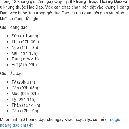
Trong 12 khung giờ của ngày Quý Tỵ,
6 khung thuộc Hoàng Đạo
và
6 khung thuộc Hắc Đạo. Việc cần chắc chắn nên đặt vào khung Hoàng
Đạo; việc buộc làm trong giờ Hắc Đạo thì rút ngắn thời gian và tránh
khởi sự đúng đầu giờ.
Giờ Hoàng đạo
Sửu (01h-03h)
Thìn (07h-09h)
Ngọ (11h-13h)
Mùi (13h-15h)
Tuất (19h-21h)
Hợi (21h-23h)
Giờ Hắc đạo
Tý (23h-01h)
Dần (03h-05h)
Mão (05h-07h)
Tỵ (09h-11h)
Thân (15h-17h)
Dậu (17h-19h)
Muốn tính giờ hoàng đạo cho ngày khác hoặc việc cụ thể?
Tra giờ
hoàng đạo chi tiết