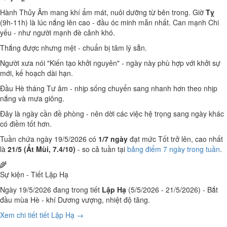
Hành Thủy Âm mang khí ẩm mát, nuôi dưỡng từ bên trong. Giờ
Tỵ
(9h-11h) là lúc nắng lên cao - đầu óc minh mẫn nhất. Can mạnh Chi
yếu - như người mạnh đè cảnh khó.
Thắng được nhưng mệt - chuẩn bị tâm lý sẵn.
Người xưa nói "Kiến tạo khởi nguyên" - ngày này phù hợp với khởi sự
mới, kế hoạch dài hạn.
Đầu Hè tháng Tư âm - nhịp sống chuyển sang nhanh hơn theo nhịp
nắng và mưa giông.
Đây là ngày cần đề phòng - nên dời các việc hệ trọng sang ngày khác
có điềm tốt hơn.
Tuần chứa ngày 19/5/2026 có
1/7 ngày
đạt mức Tốt trở lên, cao nhất
là
21/5 (Ất Mùi, 7.4/10)
- so cả tuần tại
bảng điểm 7 ngày trong tuần
.
🌾
Sự kiện - Tiết Lập Hạ
Ngày 19/5/2026 đang trong tiết
Lập Hạ
(5/5/2026 - 21/5/2026) - Bắt
đầu mùa Hè - khí Dương vượng, nhiệt độ tăng.
Xem chi tiết tiết Lập Hạ →