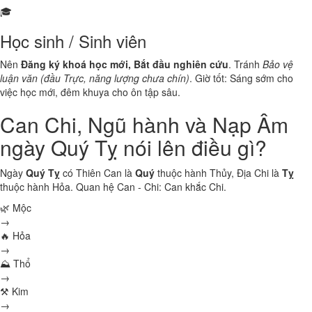
🎓
Học sinh / Sinh viên
Nên
Đăng ký khoá học mới, Bắt đầu nghiên cứu
. Tránh
Bảo vệ
luận văn (đầu Trực, năng lượng chưa chín)
. Giờ tốt: Sáng sớm cho
việc học mới, đêm khuya cho ôn tập sâu.
Can Chi, Ngũ hành và Nạp Âm
ngày Quý Tỵ nói lên điều gì?
Ngày
Quý Tỵ
có Thiên Can là
Quý
thuộc hành
Thủy
, Địa Chi là
Tỵ
thuộc hành
Hỏa
. Quan hệ Can - Chi:
Can khắc Chi
.
🌿 Mộc
→
🔥 Hỏa
→
⛰ Thổ
→
⚒ Kim
→