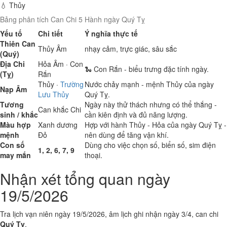
💧 Thủy
Bảng phân tích Can Chi 5 Hành ngày Quý Tỵ
Yếu tố
Chi tiết
Ý nghĩa thực tế
Thiên Can
Thủy
Âm
nhạy cảm, trực giác, sâu sắc
(Quý)
Địa Chi
Hỏa
Âm · Con
🐍 Con Rắn - biểu trưng đặc tính ngày.
(Tỵ)
Rắn
Thủy
·
Trường
Nước chảy mạnh - mệnh Thủy của ngày
Nạp Âm
Lưu Thủy
Quý Tỵ.
Tương
Ngày này thử thách nhưng có thể thắng -
Can khắc Chi
sinh / khắc
cần kiên định và đủ năng lượng.
Màu hợp
Xanh dương
Hợp với hành Thủy - Hỏa của ngày Quý Tỵ -
mệnh
Đỏ
nên dùng để tăng vận khí.
Con số
Dùng cho việc chọn số, biển số, sim điện
1, 2, 6, 7, 9
may mắn
thoại.
Nhận xét tổng quan ngày
19/5/2026
Tra lịch vạn niên ngày 19/5/2026, âm lịch ghi nhận ngày 3/4, can chi
Quý Tỵ
.