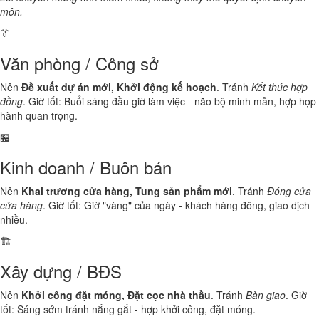
môn.
👔
Văn phòng / Công sở
Nên
Đề xuất dự án mới, Khởi động kế hoạch
. Tránh
Kết thúc hợp
đồng
. Giờ tốt: Buổi sáng đầu giờ làm việc - não bộ minh mẫn, hợp họp
hành quan trọng.
🏪
Kinh doanh / Buôn bán
Nên
Khai trương cửa hàng, Tung sản phẩm mới
. Tránh
Đóng cửa
cửa hàng
. Giờ tốt: Giờ "vàng" của ngày - khách hàng đông, giao dịch
nhiều.
🏗️
Xây dựng / BĐS
Nên
Khởi công đặt móng, Đặt cọc nhà thầu
. Tránh
Bàn giao
. Giờ
tốt: Sáng sớm tránh nắng gắt - hợp khởi công, đặt móng.