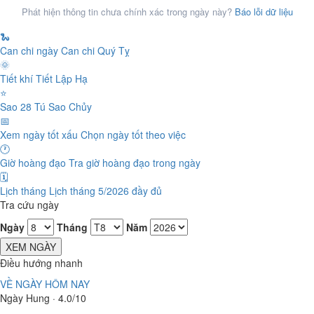
Phát hiện thông tin chưa chính xác trong ngày này?
Báo lỗi dữ liệu
🐍
Can chi ngày
Can chi Quý Tỵ
🌞
Tiết khí
Tiết Lập Hạ
⭐
Sao 28 Tú
Sao Chủy
📅
Xem ngày tốt xấu
Chọn ngày tốt theo việc
🕐
Giờ hoàng đạo
Tra giờ hoàng đạo trong ngày
🗓️
Lịch tháng
Lịch tháng 5/2026 đầy đủ
Tra cứu ngày
Ngày
Tháng
Năm
XEM NGÀY
Điều hướng nhanh
VỀ NGÀY HÔM NAY
Ngày Hung · 4.0/10