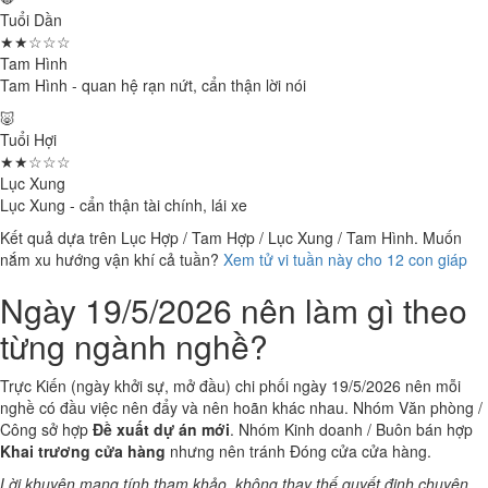
Tuổi Dần
★★☆☆☆
Tam Hình
Tam Hình - quan hệ rạn nứt, cẩn thận lời nói
🐷
Tuổi Hợi
★★☆☆☆
Lục Xung
Lục Xung - cẩn thận tài chính, lái xe
Kết quả dựa trên Lục Hợp / Tam Hợp / Lục Xung / Tam Hình. Muốn
nắm xu hướng vận khí cả tuần?
Xem tử vi tuần này cho 12 con giáp
Ngày 19/5/2026 nên làm gì theo
từng ngành nghề?
Trực Kiến (ngày khởi sự, mở đầu) chi phối ngày 19/5/2026 nên mỗi
nghề có đầu việc nên đẩy và nên hoãn khác nhau. Nhóm Văn phòng /
Công sở hợp
Đề xuất dự án mới
. Nhóm Kinh doanh / Buôn bán hợp
Khai trương cửa hàng
nhưng nên tránh Đóng cửa cửa hàng.
Lời khuyên mang tính tham khảo, không thay thế quyết định chuyên