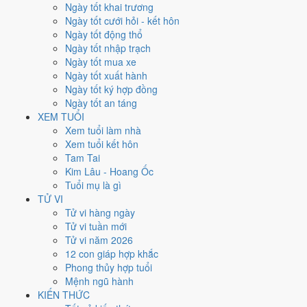
Thứ Ba
Ngày tốt khai trương
Ngày Âm
Ngày tốt cưới hỏi - kết hôn
Tháng 5 năm 2026
Ngày tốt động thổ
19
Ngày tốt nhập trạch
Tháng 4 âm năm 2026
Ngày tốt mua xe
3
Ngày tốt xuất hành
Tiết Lập Hạ
Ngày tốt ký hợp đồng
Giờ
Ngày tốt an táng
Nhâm Tý
XEM TUỔI
Ngày 3
Xem tuổi làm nhà
Quý Tỵ
Xem tuổi kết hôn
Tháng 4
Tam Tai
Quý Tỵ
Kim Lâu - Hoang Ốc
Năm 2026
Tuổi mụ là gì
Bính Ngọ
TỬ VI
Tử vi hàng ngày
Ngày Quý Tỵ có Trực
Kiến
(ngày khởi sự, mở đầu) và gặp Sao
Câu
Tử vi tuần mới
Trận hắc đạo
. Điểm trung bình 7 việc chính chỉ
4.0/10
nên đây là
Tử vi năm 2026
Ngày Hung
, cần thận trọng với các quyết định lớn khó đảo ngược.
12 con giáp hợp khắc
Phong thủy hợp tuổi
Tuổi
Dậu, Sửu, Thân
hợp ngày; tuổi
Hợi
nên thận trọng (Lục Xung).
Mệnh ngũ hành
Ngày 19/5/2026 tốt hay xấu cho
KIẾN THỨC