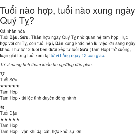
Tuổi nào hợp, tuổi nào xung ngày
Quý Tỵ?
Cá nhân hóa
Tuổi
Dậu, Sửu, Thân
hợp ngày Quý Tỵ nhờ quan hệ tam hợp - lục
hợp với chi Tỵ, còn tuổi
Hợi, Dần
xung khắc nên lùi việc lớn sang ngày
khác. Thứ tự 12 tuổi bên dưới xếp từ tuổi
Sửu
(Tam Hợp) trở xuống,
luận giải từng tuổi xem tại
tử vi hằng ngày 12 con giáp
.
Tử vi mang tính tham khảo tín ngưỡng dân gian.
🐮
Tuổi Sửu
★★★★★
Tam Hợp
Tam Hợp - tài lộc tình duyên đồng hành
🐔
Tuổi Dậu
★★★★★
Tam Hợp
Tam Hợp - vận khí đại cát, hợp khởi sự lớn