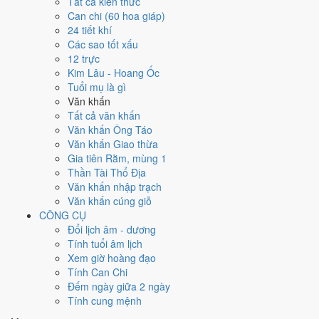
Tất cả kiến thức
việc gì?
Can chi (60 hoa giáp)
24 tiết khí
Các sao tốt xấu
Ngày 19/5/2026 đạt
4.0/10
trung bình cho 7 việc chính: cao nhất là
12 trực
Kết bạn - gặp gỡ (8/10)
, thấp nhất là
Học hành - thi cử (4/10)
. Trực
Kim Lâu - Hoang Ốc
Kiến (ngày khởi sự, mở đầu) và gặp Sao Câu Trận hắc đạo nên điểm
Tuổi mụ là gì
từng việc chênh nhau như bảng dưới.
Văn khấn
💍
Cưới hỏi - đính hôn
Tất cả văn khấn
4
/10
Trung bình
Văn khấn Ông Táo
Cưới hỏi - đính hôn hôm nay ở
mức trung bình (4/10)
do
Sao
Văn khấn Giao thừa
Chủy và Ngày Hắc Đạo
gây bất lợi.
Gia tiên Rằm, mùng 1
Thần Tài Thổ Địa
Cách tính ngày tốt
Văn khấn nhập trạch
🏪
Khai trương - mở cửa hàng
Văn khấn cúng giỗ
4
/10
Trung bình
CÔNG CỤ
Khai trương - mở cửa hàng hôm nay ở
mức trung bình (4/10)
Đổi lịch âm - dương
do
Ngày Hắc Đạo
gây bất lợi.
Tính tuổi âm lịch
Cách tính ngày tốt
Xem giờ hoàng đạo
🤝
Ký hợp đồng - giao ước
Tính Can Chi
4
/10
Trung bình
Đếm ngày giữa 2 ngày
Ký hợp đồng - giao ước hôm nay ở
mức trung bình (4/10)
do
Tính cung mệnh
Ngày Hắc Đạo
gây bất lợi.