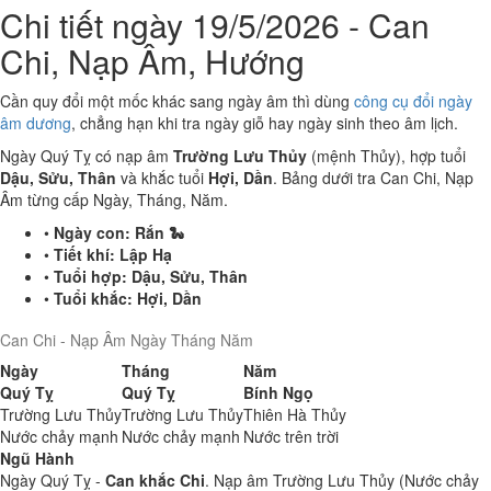
Chi tiết ngày 19/5/2026 - Can
Chi, Nạp Âm, Hướng
Cần quy đổi một mốc khác sang ngày âm thì dùng
công cụ đổi ngày
âm dương
, chẳng hạn khi tra ngày giỗ hay ngày sinh theo âm lịch.
Ngày Quý Tỵ có nạp âm
Trường Lưu Thủy
(mệnh Thủy), hợp tuổi
Dậu, Sửu, Thân
và khắc tuổi
Hợi, Dần
. Bảng dưới tra Can Chi, Nạp
Âm từng cấp Ngày, Tháng, Năm.
•
Ngày con:
Rắn 🐍
•
Tiết khí:
Lập Hạ
•
Tuổi hợp:
Dậu, Sửu, Thân
•
Tuổi khắc:
Hợi, Dần
Can Chi - Nạp Âm Ngày Tháng Năm
Ngày
Tháng
Năm
Quý Tỵ
Quý Tỵ
Bính Ngọ
Trường Lưu Thủy
Trường Lưu Thủy
Thiên Hà Thủy
Nước chảy mạnh
Nước chảy mạnh
Nước trên trời
Ngũ Hành
Ngày Quý Tỵ -
Can khắc Chi
. Nạp âm Trường Lưu Thủy (Nước chảy