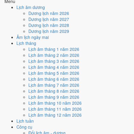
Menu
Cách tính ngày tốt
Lịch âm dương
🏗️
Động thổ - khởi công
Dương lịch năm 2026
4
/10
Trung bình
Dương lịch năm 2027
Động thổ - khởi công hôm nay ở
mức trung bình (4/10)
do
Dương lịch năm 2028
Ngày Hắc Đạo
gây bất lợi.
Dương lịch năm 2029
Âm lịch ngày mai
Cách tính ngày tốt
Lịch tháng
🏡
Nhập trạch - vào nhà mới
Lịch âm tháng 1 năm 2026
4
/10
Trung bình
Lịch âm tháng 2 năm 2026
Nhập trạch - vào nhà mới hôm nay ở
mức trung bình (4/10)
do
Lịch âm tháng 3 năm 2026
Ngày Hắc Đạo
gây bất lợi.
Lịch âm tháng 4 năm 2026
Cách tính ngày tốt
Lịch âm tháng 5 năm 2026
🚗
Mua xe - tậu xe
Lịch âm tháng 6 năm 2026
4
/10
Trung bình
Lịch âm tháng 7 năm 2026
Mua xe - tậu xe hôm nay ở
mức trung bình (4/10)
do
Ngày
Lịch âm tháng 8 năm 2026
Hắc Đạo
gây bất lợi.
Lịch âm tháng 9 năm 2026
Lịch âm tháng 10 năm 2026
Cách tính ngày tốt
Lịch âm tháng 11 năm 2026
✈️
Xuất hành - đi xa
Lịch âm tháng 12 năm 2026
4
/10
Trung bình
Lịch tuần
Xuất hành - đi xa hôm nay ở
mức trung bình (4/10)
do
Sao
Công cụ
Chủy và Ngày Hắc Đạo
gây bất lợi.
Đổi lịch âm - dương