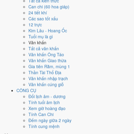
Tất cả kiến thức
Can chi (60 hoa giáp)
Ngày 20/7/2026 tốt hay xấu cho
24 tiết khí
Các sao tốt xấu
việc gì?
12 trực
Kim Lâu - Hoang Ốc
Ngày 20/7/2026 đạt
4.6/10
trung bình cho 7 việc chính: cao nhất là
Tuổi mụ là gì
Kết bạn - gặp gỡ (8/10)
, thấp nhất là
Học hành - thi cử (4/10)
. Trực
Văn khấn
Kiến (ngày khởi sự, mở đầu) và gặp Sao Huyền Vũ hắc đạo nên điểm
Tất cả văn khấn
từng việc chênh nhau như bảng dưới.
Văn khấn Ông Táo
Văn khấn Giao thừa
💍
Cưới hỏi - đính hôn
Gia tiên Rằm, mùng 1
5
/10
Trung bình
Thần Tài Thổ Địa
Cưới hỏi - đính hôn hôm nay ở
mức trung bình (5/10)
nhờ hợp
Văn khấn nhập trạch
Sao Trương
, nhưng Ngày Hắc Đạo kéo giảm điểm.
Văn khấn cúng giỗ
Cách tính ngày tốt
CÔNG CỤ
🏪
Khai trương - mở cửa hàng
Đổi lịch âm - dương
5
/10
Trung bình
Tính tuổi âm lịch
Khai trương - mở cửa hàng hôm nay ở
mức trung bình (5/10)
Xem giờ hoàng đạo
nhờ hợp
Sao Trương
, nhưng Ngày Hắc Đạo kéo giảm điểm.
Tính Can Chi
Đếm ngày giữa 2 ngày
Cách tính ngày tốt
Tính cung mệnh
🤝
Ký hợp đồng - giao ước
5
/10
Trung bình