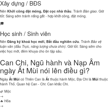
Xây dựng / BĐS
Nên
Khởi công đặt móng, Đặt cọc nhà thầu
. Tránh
Bàn giao
. Giờ
tốt: Sáng sớm tránh nắng gắt - hợp khởi công, đặt móng.
🎓
Học sinh / Sinh viên
Nên
Đăng ký khoá học mới, Bắt đầu nghiên cứu
. Tránh
Bảo vệ
luận văn (đầu Trực, năng lượng chưa chín)
. Giờ tốt: Sáng sớm cho
việc học mới, đêm khuya cho ôn tập sâu.
Can Chi, Ngũ hành và Nạp Âm
ngày Ất Mùi nói lên điều gì?
Ngày
Ất Mùi
có Thiên Can là
Ất
thuộc hành
Mộc
, Địa Chi là
Mùi
thuộc
hành
Thổ
. Quan hệ Can - Chi:
Can khắc Chi
.
🌿 Mộc
→
🔥 Hỏa
→