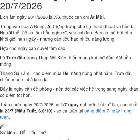
20/7/2026
Lịch âm ngày 20/7/2026 là 7/6, thuộc can chi
Ất Mùi
.
Trong văn hoá Á Đông,
Ất
tượng trưng cho sự thanh thoát và bền bỉ.
Người tuổi Dê có tâm hồn nghệ sĩ, yêu cái đẹp. Bạn có thể bứt phá
khỏi giới hạn ngày - nhưng cần tiêu hao nhiều năng lượng.
Hợp cho ngày cần quyết tâm cao.
Là
Trực đầu
trong Thập Nhị Kiến, Kiến mang khí mở đầu, đặt nền
móng.
Tháng Sáu âm - cao điểm mùa Hè, nắng nóng nhất năm. Trưa dài,
chiều muộn, oi ả kéo dài.
Đây là ngày cần đề phòng - nên dời các việc hệ trọng sang ngày khác
có điềm tốt hơn.
Tuần chứa ngày 20/7/2026 có
1/7 ngày
đạt mức Tốt trở lên, cao nhất
là
23/7 (Mậu Tuất, 6.6/10)
- so cả tuần tại
bảng điểm 7 ngày trong
tuần
.
🌾
Sự kiện - Tiết Tiểu Thử