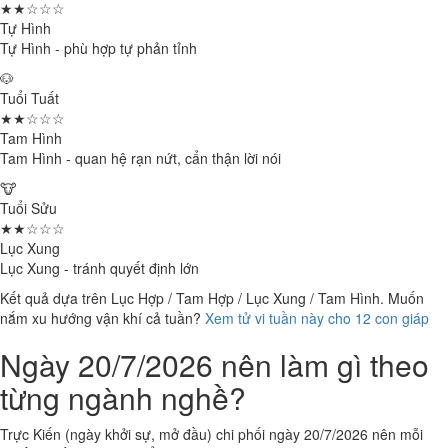
★★☆☆☆
Tự Hình
Tự Hình - phù hợp tự phản tỉnh
🐶
Tuổi Tuất
★★☆☆☆
Tam Hình
Tam Hình - quan hệ rạn nứt, cẩn thận lời nói
🐮
Tuổi Sửu
★★☆☆☆
Lục Xung
Lục Xung - tránh quyết định lớn
Kết quả dựa trên Lục Hợp / Tam Hợp / Lục Xung / Tam Hình. Muốn
nắm xu hướng vận khí cả tuần?
Xem tử vi tuần này cho 12 con giáp
Ngày 20/7/2026 nên làm gì theo
từng ngành nghề?
Trực Kiến (ngày khởi sự, mở đầu) chi phối ngày 20/7/2026 nên mỗi