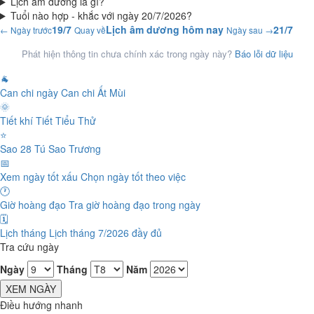
Lịch âm dương là gì?
Tuổi nào hợp - khắc với ngày 20/7/2026?
19/7
Lịch âm dương hôm nay
21/7
← Ngày trước
Quay về
Ngày sau →
Phát hiện thông tin chưa chính xác trong ngày này?
Báo lỗi dữ liệu
🐐
Can chi ngày
Can chi Ất Mùi
🌞
Tiết khí
Tiết Tiểu Thử
⭐
Sao 28 Tú
Sao Trương
📅
Xem ngày tốt xấu
Chọn ngày tốt theo việc
🕐
Giờ hoàng đạo
Tra giờ hoàng đạo trong ngày
🗓️
Lịch tháng
Lịch tháng 7/2026 đầy đủ
Tra cứu ngày
Ngày
Tháng
Năm
XEM NGÀY
Điều hướng nhanh