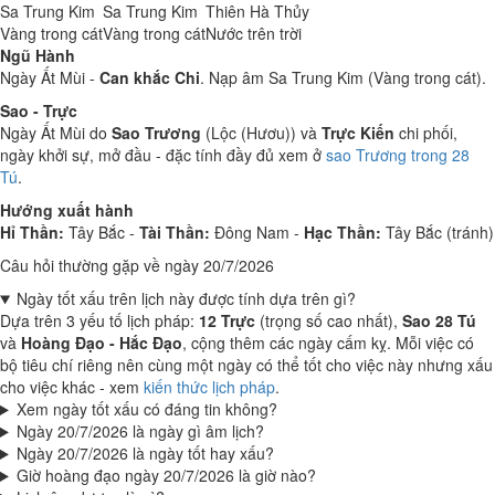
Sa Trung Kim
Sa Trung Kim
Thiên Hà Thủy
Vàng trong cát
Vàng trong cát
Nước trên trời
Ngũ Hành
Ngày Ất Mùi -
Can khắc Chi
. Nạp âm Sa Trung Kim (Vàng trong cát).
Sao - Trực
Ngày Ất Mùi do
Sao Trương
(Lộc (Hươu)) và
Trực Kiến
chi phối,
ngày khởi sự, mở đầu - đặc tính đầy đủ xem ở
sao Trương trong 28
Tú
.
Hướng xuất hành
Hỉ Thần:
Tây Bắc -
Tài Thần:
Đông Nam -
Hạc Thần:
Tây Bắc (tránh)
Câu hỏi thường gặp về ngày 20/7/2026
Ngày tốt xấu trên lịch này được tính dựa trên gì?
Dựa trên 3 yếu tố lịch pháp:
12 Trực
(trọng số cao nhất),
Sao 28 Tú
và
Hoàng Đạo - Hắc Đạo
, cộng thêm các ngày cấm kỵ. Mỗi việc có
bộ tiêu chí riêng nên cùng một ngày có thể tốt cho việc này nhưng xấu
cho việc khác - xem
kiến thức lịch pháp
.
Xem ngày tốt xấu có đáng tin không?
Ngày 20/7/2026 là ngày gì âm lịch?
Ngày 20/7/2026 là ngày tốt hay xấu?
Giờ hoàng đạo ngày 20/7/2026 là giờ nào?