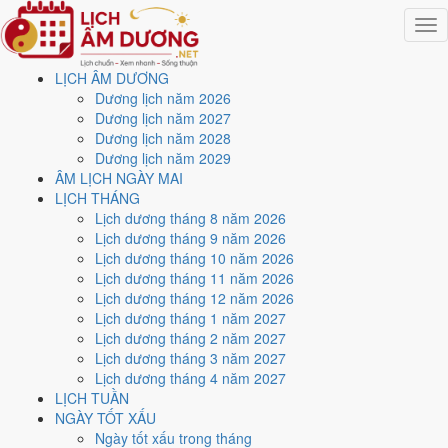
Togg
navig
LỊCH ÂM DƯƠNG
Trang chủ
Dương lịch năm 2026
Lịch năm 2026
Dương lịch năm 2027
Tháng 7/2026
Dương lịch năm 2028
Ngày 20/7/2026 (Ất Mùi)
Dương lịch năm 2029
ÂM LỊCH NGÀY MAI
Xem ngày
20/7/2026
dương
LỊCH THÁNG
Lịch dương tháng 8 năm 2026
lịch - Ngày 7/6 âm lịch (Ất
Lịch dương tháng 9 năm 2026
Lịch dương tháng 10 năm 2026
Mùi) tốt hay xấu?
Lịch dương tháng 11 năm 2026
Lịch dương tháng 12 năm 2026
Lịch dương tháng 1 năm 2027
Ngày 20/7/2026 dương lịch (Thứ Hai) là ngày 7/6/2026 âm lịch
, tức
Lịch dương tháng 2 năm 2027
ngày
Ất Mùi
- Can khắc Chi, Trực Kiến, Sao Trương, nạp âm Sa Trung
Lịch dương tháng 3 năm 2027
Kim. Tổng hòa, đây là
Ngày Hung
với điểm trung bình
4.6/10
cho các
Lịch dương tháng 4 năm 2027
việc quan trọng. Giờ Hoàng Đạo trong ngày:
Dần, Mão, Tỵ, Thân,
LỊCH TUẦN
Tuất, Hợi
.
NGÀY TỐT XẤU
Ngày Dương
Ngày tốt xấu trong tháng