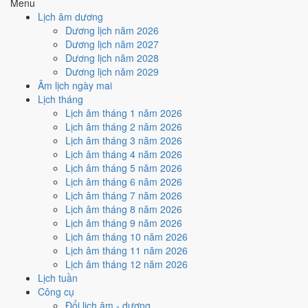
Menu
Ký hợp đồng - giao ước hôm nay ở
mức trung bình (5/10)
nhờ
Lịch âm dương
hợp
Sao Trương
, nhưng Ngày Hắc Đạo kéo giảm điểm.
Dương lịch năm 2026
Dương lịch năm 2027
Cách tính ngày tốt
Dương lịch năm 2028
🏗️
Động thổ - khởi công
Dương lịch năm 2029
4
/10
Trung bình
Âm lịch ngày mai
Động thổ - khởi công hôm nay ở
mức trung bình (4/10)
do
Lịch tháng
Ngày Hắc Đạo
gây bất lợi.
Lịch âm tháng 1 năm 2026
Cách tính ngày tốt
Lịch âm tháng 2 năm 2026
🏡
Nhập trạch - vào nhà mới
Lịch âm tháng 3 năm 2026
4
/10
Trung bình
Lịch âm tháng 4 năm 2026
Nhập trạch - vào nhà mới hôm nay ở
mức trung bình (4/10)
do
Lịch âm tháng 5 năm 2026
Ngày Hắc Đạo
gây bất lợi.
Lịch âm tháng 6 năm 2026
Lịch âm tháng 7 năm 2026
Cách tính ngày tốt
Lịch âm tháng 8 năm 2026
🚗
Mua xe - tậu xe
Lịch âm tháng 9 năm 2026
4
/10
Trung bình
Lịch âm tháng 10 năm 2026
Mua xe - tậu xe hôm nay ở
mức trung bình (4/10)
do
Ngày
Lịch âm tháng 11 năm 2026
Hắc Đạo
gây bất lợi.
Lịch âm tháng 12 năm 2026
Cách tính ngày tốt
Lịch tuần
✈️
Xuất hành - đi xa
Công cụ
5
/10
Trung bình
Đổi lịch âm - dương