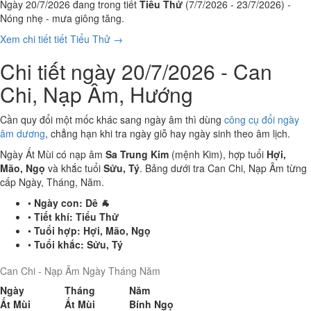
Ngày 20/7/2026 đang trong tiết
Tiểu Thử
(7/7/2026 - 23/7/2026) -
Nóng nhẹ - mưa giông tăng.
Xem chi tiết tiết Tiểu Thử →
Chi tiết ngày 20/7/2026 - Can
Chi, Nạp Âm, Hướng
Cần quy đổi một mốc khác sang ngày âm thì dùng
công cụ đổi ngày
âm dương
, chẳng hạn khi tra ngày giỗ hay ngày sinh theo âm lịch.
Ngày Ất Mùi có nạp âm
Sa Trung Kim
(mệnh Kim), hợp tuổi
Hợi,
Mão, Ngọ
và khắc tuổi
Sửu, Tý
. Bảng dưới tra Can Chi, Nạp Âm từng
cấp Ngày, Tháng, Năm.
•
Ngày con:
Dê 🐐
•
Tiết khí:
Tiểu Thử
•
Tuổi hợp:
Hợi, Mão, Ngọ
•
Tuổi khắc:
Sửu, Tý
Can Chi - Nạp Âm Ngày Tháng Năm
Ngày
Tháng
Năm
Ất Mùi
Ất Mùi
Bính Ngọ