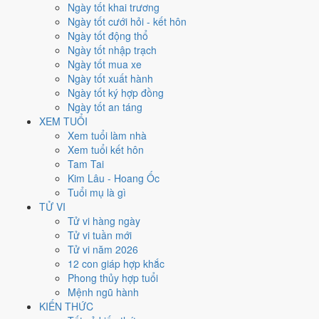
Thứ Hai
Ngày tốt khai trương
Ngày Âm
Ngày tốt cưới hỏi - kết hôn
Tháng 7 năm 2026
Ngày tốt động thổ
20
Ngày tốt nhập trạch
Tháng 6 âm năm 2026
Ngày tốt mua xe
7
Ngày tốt xuất hành
Tiết Tiểu Thử
Ngày tốt ký hợp đồng
Giờ
Ngày tốt an táng
Bính Tý
XEM TUỔI
Ngày 7
Xem tuổi làm nhà
Ất Mùi
Xem tuổi kết hôn
Tháng 6
Tam Tai
Ất Mùi
Kim Lâu - Hoang Ốc
Năm 2026
Tuổi mụ là gì
Bính Ngọ
TỬ VI
Tử vi hàng ngày
Ngày Ất Mùi có Trực
Kiến
(ngày khởi sự, mở đầu) và gặp Sao
Huyền
Tử vi tuần mới
Vũ hắc đạo
. Điểm trung bình 7 việc chính chỉ
4.6/10
nên đây là
Ngày
Tử vi năm 2026
Hung
, cần thận trọng với các quyết định lớn khó đảo ngược.
12 con giáp hợp khắc
Phong thủy hợp tuổi
Tuổi
Hợi, Mão, Ngọ
hợp ngày; tuổi
Sửu
nên thận trọng (Lục Xung).
Mệnh ngũ hành
Ngày 20/7/2026 chỉ đạt
4.6/10
cho việc trọng đại. Có
2 ngày gần đây
KIẾN THỨC
tốt hơn
để thay thế, xem mục xử lý bên dưới.