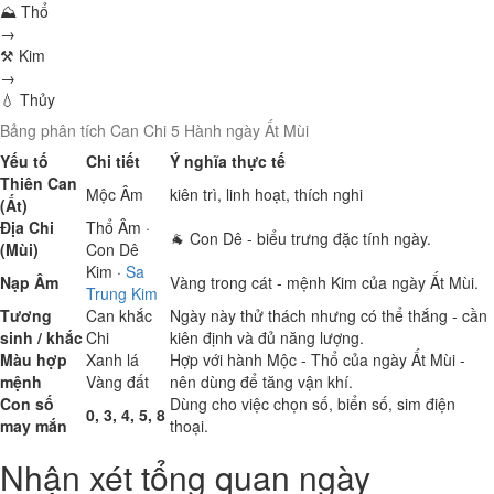
⛰ Thổ
→
⚒ Kim
→
💧 Thủy
Bảng phân tích Can Chi 5 Hành ngày Ất Mùi
Yếu tố
Chi tiết
Ý nghĩa thực tế
Thiên Can
Mộc
Âm
kiên trì, linh hoạt, thích nghi
(Ất)
Địa Chi
Thổ
Âm ·
🐐 Con Dê - biểu trưng đặc tính ngày.
(Mùi)
Con Dê
Kim
·
Sa
Nạp Âm
Vàng trong cát - mệnh Kim của ngày Ất Mùi.
Trung Kim
Tương
Can khắc
Ngày này thử thách nhưng có thể thắng - cần
sinh / khắc
Chi
kiên định và đủ năng lượng.
Màu hợp
Xanh lá
Hợp với hành Mộc - Thổ của ngày Ất Mùi -
mệnh
Vàng đất
nên dùng để tăng vận khí.
Con số
Dùng cho việc chọn số, biển số, sim điện
0, 3, 4, 5, 8
may mắn
thoại.
Nhận xét tổng quan ngày