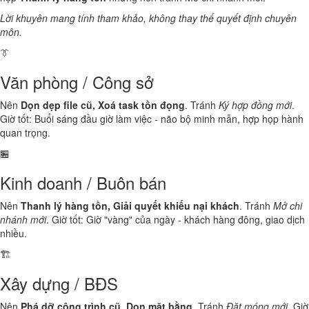
Lời khuyên mang tính tham khảo, không thay thế quyết định chuyên
môn.
👔
Văn phòng / Công sở
Nên
Dọn dẹp file cũ, Xoá task tồn đọng
. Tránh
Ký hợp đồng mới
.
Giờ tốt: Buổi sáng đầu giờ làm việc - não bộ minh mẫn, hợp họp hành
quan trọng.
🏪
Kinh doanh / Buôn bán
Nên
Thanh lý hàng tồn, Giải quyết khiếu nại khách
. Tránh
Mở chi
nhánh mới
. Giờ tốt: Giờ "vàng" của ngày - khách hàng đông, giao dịch
nhiều.
🏗️
Xây dựng / BĐS
Nên
Phá dỡ công trình cũ, Dọn mặt bằng
. Tránh
Đặt móng mới
. Giờ