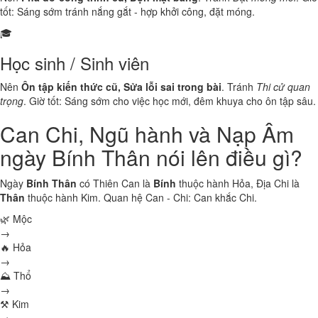
tốt: Sáng sớm tránh nắng gắt - hợp khởi công, đặt móng.
🎓
Học sinh / Sinh viên
Nên
Ôn tập kiến thức cũ, Sửa lỗi sai trong bài
. Tránh
Thi cử quan
trọng
. Giờ tốt: Sáng sớm cho việc học mới, đêm khuya cho ôn tập sâu.
Can Chi, Ngũ hành và Nạp Âm
ngày Bính Thân nói lên điều gì?
Ngày
Bính Thân
có Thiên Can là
Bính
thuộc hành
Hỏa
, Địa Chi là
Thân
thuộc hành
Kim
. Quan hệ Can - Chi:
Can khắc Chi
.
🌿 Mộc
→
🔥 Hỏa
→
⛰ Thổ
→
⚒ Kim