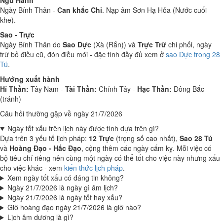
Ngũ Hành
Ngày Bính Thân -
Can khắc Chi
. Nạp âm Sơn Hạ Hỏa (Nước cuối
khe).
Sao - Trực
Ngày Bính Thân do
Sao Dực
(Xà (Rắn)) và
Trực Trừ
chi phối, ngày
trừ bỏ điều cũ, đón điều mới - đặc tính đầy đủ xem ở
sao Dực trong 28
Tú
.
Hướng xuất hành
Hỉ Thần:
Tây Nam -
Tài Thần:
Chính Tây -
Hạc Thần:
Đông Bắc
(tránh)
Câu hỏi thường gặp về ngày 21/7/2026
Ngày tốt xấu trên lịch này được tính dựa trên gì?
Dựa trên 3 yếu tố lịch pháp:
12 Trực
(trọng số cao nhất),
Sao 28 Tú
và
Hoàng Đạo - Hắc Đạo
, cộng thêm các ngày cấm kỵ. Mỗi việc có
bộ tiêu chí riêng nên cùng một ngày có thể tốt cho việc này nhưng xấu
cho việc khác - xem
kiến thức lịch pháp
.
Xem ngày tốt xấu có đáng tin không?
Ngày 21/7/2026 là ngày gì âm lịch?
Ngày 21/7/2026 là ngày tốt hay xấu?
Giờ hoàng đạo ngày 21/7/2026 là giờ nào?
Lịch âm dương là gì?