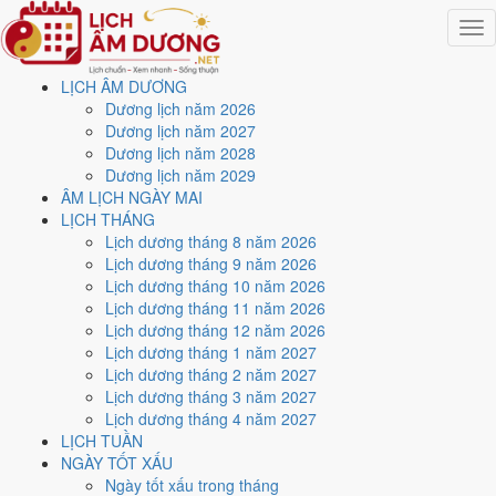
Togg
navig
LỊCH ÂM DƯƠNG
Trang chủ
Dương lịch năm 2026
Lịch năm 2026
Dương lịch năm 2027
Tháng 7/2026
Dương lịch năm 2028
Ngày 21/7/2026 (Bính Thân)
Dương lịch năm 2029
ÂM LỊCH NGÀY MAI
Xem ngày
21/7/2026
dương
LỊCH THÁNG
Lịch dương tháng 8 năm 2026
lịch - Ngày 8/6 âm lịch
Lịch dương tháng 9 năm 2026
Lịch dương tháng 10 năm 2026
(Bính Thân) tốt hay xấu?
Lịch dương tháng 11 năm 2026
Lịch dương tháng 12 năm 2026
Lịch dương tháng 1 năm 2027
Ngày 21/7/2026 dương lịch (Thứ Ba) là ngày 8/6/2026 âm lịch
, tức
Lịch dương tháng 2 năm 2027
ngày
Bính Thân
- Can khắc Chi, Trực Trừ, Sao Dực, nạp âm Sơn Hạ
Lịch dương tháng 3 năm 2027
Hỏa. Tổng hòa, đây là
Ngày Bình Hòa
với điểm trung bình
5.7/10
cho
Lịch dương tháng 4 năm 2027
các việc quan trọng. Giờ Hoàng Đạo trong ngày:
Tý, Sửu, Thìn, Tỵ,
LỊCH TUẦN
Mùi, Tuất
.
NGÀY TỐT XẤU
Ngày Dương
Ngày tốt xấu trong tháng