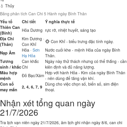
→
💧 Thủy
Bảng phân tích Can Chi 5 Hành ngày Bính Thân
Yếu tố
Chi tiết
Ý nghĩa thực tế
Thiên Can
Hỏa
Dương
rực rỡ, nhiệt huyết, sáng tạo
(Bính)
Địa Chi
Kim
Dương ·
🐵 Con Khỉ - biểu trưng đặc tính ngày.
(Thân)
Con Khỉ
Hỏa
·
Sơn
Nước cuối khe - mệnh Hỏa của ngày Bính
Nạp Âm
Hạ Hỏa
Thân.
Tương
Can khắc
Ngày này thử thách nhưng có thể thắng - cần
sinh / khắc
Chi
kiên định và đủ năng lượng.
Màu hợp
Hợp với hành Hỏa - Kim của ngày Bính Thân
Đỏ
Bạc/Xám
mệnh
- nên dùng để tăng vận khí.
Con số
Dùng cho việc chọn số, biển số, sim điện
2, 4, 6, 7, 9
may mắn
thoại.
Nhận xét tổng quan ngày
21/7/2026
Tra lịch vạn niên ngày 21/7/2026, âm lịch ghi nhận ngày 8/6, can chi