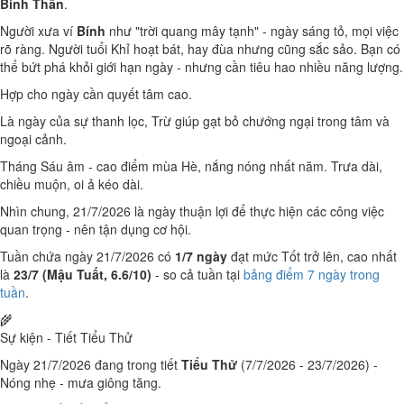
Bính Thân
.
Người xưa ví
Bính
như "trời quang mây tạnh" - ngày sáng tỏ, mọi việc
rõ ràng. Người tuổi Khỉ hoạt bát, hay đùa nhưng cũng sắc sảo. Bạn có
thể bứt phá khỏi giới hạn ngày - nhưng cần tiêu hao nhiều năng lượng.
Hợp cho ngày cần quyết tâm cao.
Là ngày của sự thanh lọc, Trừ giúp gạt bỏ chướng ngại trong tâm và
ngoại cảnh.
Tháng Sáu âm - cao điểm mùa Hè, nắng nóng nhất năm. Trưa dài,
chiều muộn, oi ả kéo dài.
Nhìn chung, 21/7/2026 là ngày thuận lợi để thực hiện các công việc
quan trọng - nên tận dụng cơ hội.
Tuần chứa ngày 21/7/2026 có
1/7 ngày
đạt mức Tốt trở lên, cao nhất
là
23/7 (Mậu Tuất, 6.6/10)
- so cả tuần tại
bảng điểm 7 ngày trong
tuần
.
🌾
Sự kiện - Tiết Tiểu Thử
Ngày 21/7/2026 đang trong tiết
Tiểu Thử
(7/7/2026 - 23/7/2026) -
Nóng nhẹ - mưa giông tăng.