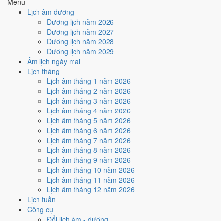
Menu
Cách tính ngày tốt
Lịch âm dương
🏗️
Động thổ - khởi công
Dương lịch năm 2026
6
/10
Tốt
Dương lịch năm 2027
Động thổ - khởi công hôm nay ở
mức tốt (6/10)
nhờ hợp
Ngày
Dương lịch năm 2028
Hoàng Đạo
.
Dương lịch năm 2029
Âm lịch ngày mai
Cách tính ngày tốt
Lịch tháng
🏡
Nhập trạch - vào nhà mới
Lịch âm tháng 1 năm 2026
6
/10
Tốt
Lịch âm tháng 2 năm 2026
Nhập trạch - vào nhà mới hôm nay ở
mức tốt (6/10)
nhờ hợp
Lịch âm tháng 3 năm 2026
Ngày Hoàng Đạo
.
Lịch âm tháng 4 năm 2026
Cách tính ngày tốt
Lịch âm tháng 5 năm 2026
🚗
Mua xe - tậu xe
Lịch âm tháng 6 năm 2026
6
/10
Tốt
Lịch âm tháng 7 năm 2026
Mua xe - tậu xe hôm nay ở
mức tốt (6/10)
nhờ hợp
Ngày
Lịch âm tháng 8 năm 2026
Hoàng Đạo
.
Lịch âm tháng 9 năm 2026
Lịch âm tháng 10 năm 2026
Cách tính ngày tốt
Lịch âm tháng 11 năm 2026
✈️
Xuất hành - đi xa
Lịch âm tháng 12 năm 2026
6
/10
Tốt
Lịch tuần
Xuất hành - đi xa hôm nay ở
mức tốt (6/10)
nhờ hợp
Ngày
Công cụ
Hoàng Đạo
.
Đổi lịch âm - dương