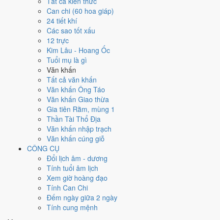
Tất cả kiến thức
việc gì?
Can chi (60 hoa giáp)
24 tiết khí
Các sao tốt xấu
Ngày 21/7/2026 đạt
5.7/10
trung bình cho 7 việc chính: cao nhất là
12 trực
Cúng tế - lễ chùa (9/10)
, thấp nhất là
Khai trương - mở cửa hàng
Kim Lâu - Hoang Ốc
(4/10)
. Trực Trừ (ngày trừ bỏ điều cũ, đón điều mới) và gặp Sao Tư
Tuổi mụ là gì
Mệnh hoàng đạo nên điểm từng việc chênh nhau như bảng dưới.
Văn khấn
💍
Cưới hỏi - đính hôn
Tất cả văn khấn
6
/10
Tốt
Văn khấn Ông Táo
Cưới hỏi - đính hôn hôm nay ở
mức tốt (6/10)
nhờ hợp
Ngày
Văn khấn Giao thừa
Hoàng Đạo
.
Gia tiên Rằm, mùng 1
Thần Tài Thổ Địa
Cách tính ngày tốt
Văn khấn nhập trạch
🏪
Khai trương - mở cửa hàng
Văn khấn cúng giỗ
4
/10
Trung bình
CÔNG CỤ
Khai trương - mở cửa hàng hôm nay ở
mức trung bình (4/10)
Đổi lịch âm - dương
nhờ hợp
Ngày Hoàng Đạo
, nhưng Trực Trừ kéo giảm điểm.
Tính tuổi âm lịch
Cách tính ngày tốt
Xem giờ hoàng đạo
🤝
Ký hợp đồng - giao ước
Tính Can Chi
6
/10
Tốt
Đếm ngày giữa 2 ngày
Ký hợp đồng - giao ước hôm nay ở
mức tốt (6/10)
nhờ hợp
Tính cung mệnh
Ngày Hoàng Đạo
.