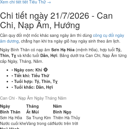
Xem chi tiết tiết Tiểu Thử →
Chi tiết ngày 21/7/2026 - Can
Chi, Nạp Âm, Hướng
Cần quy đổi một mốc khác sang ngày âm thì dùng
công cụ đổi ngày
âm dương
, chẳng hạn khi tra ngày giỗ hay ngày sinh theo âm lịch.
Ngày Bính Thân có nạp âm
Sơn Hạ Hỏa
(mệnh Hỏa), hợp tuổi
Tý,
Thìn, Tỵ
và khắc tuổi
Dần, Hợi
. Bảng dưới tra Can Chi, Nạp Âm từng
cấp Ngày, Tháng, Năm.
•
Ngày con:
Khỉ 🐵
•
Tiết khí:
Tiểu Thử
•
Tuổi hợp:
Tý, Thìn, Tỵ
•
Tuổi khắc:
Dần, Hợi
Can Chi - Nạp Âm Ngày Tháng Năm
Ngày
Tháng
Năm
Bính Thân
Ất Mùi
Bính Ngọ
Sơn Hạ Hỏa
Sa Trung Kim
Thiên Hà Thủy
Nước cuối khe
Vàng trong cát
Nước trên trời