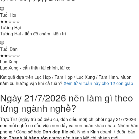
🐷
Tuổi Hợi
★★☆☆☆
Tương Hại
Tương Hại - tiến độ chậm, kiên trì
🐯
Tuổi Dần
★★☆☆☆
Lục Xung
Lục Xung - cẩn thận tài chính, lái xe
Kết quả dựa trên Lục Hợp / Tam Hợp / Lục Xung / Tam Hình. Muốn
nắm xu hướng vận khí cả tuần?
Xem tử vi tuần này cho 12 con giáp
Ngày 21/7/2026 nên làm gì theo
từng ngành nghề?
Trực Trừ (ngày trừ bỏ điều cũ, đón điều mới) chi phối ngày 21/7/2026
nên mỗi nghề có đầu việc nên đẩy và nên hoãn khác nhau. Nhóm Văn
phòng / Công sở hợp
Dọn dẹp file cũ
. Nhóm Kinh doanh / Buôn bán
hợp
Thanh lý hàng tồn
nhưng nên tránh Mở chi nhánh mới.