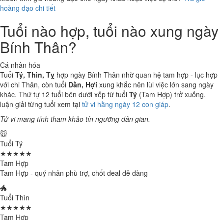
hoàng đạo chi tiết
Tuổi nào hợp, tuổi nào xung ngày
Bính Thân?
Cá nhân hóa
Tuổi
Tý, Thìn, Tỵ
hợp ngày Bính Thân nhờ quan hệ tam hợp - lục hợp
với chi Thân, còn tuổi
Dần, Hợi
xung khắc nên lùi việc lớn sang ngày
khác. Thứ tự 12 tuổi bên dưới xếp từ tuổi
Tý
(Tam Hợp) trở xuống,
luận giải từng tuổi xem tại
tử vi hằng ngày 12 con giáp
.
Tử vi mang tính tham khảo tín ngưỡng dân gian.
🐭
Tuổi Tý
★★★★★
Tam Hợp
Tam Hợp - quý nhân phù trợ, chốt deal dễ dàng
🐲
Tuổi Thìn
★★★★★
Tam Hợp