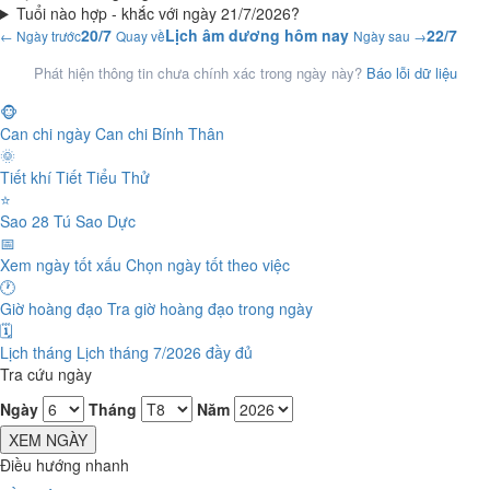
Tuổi nào hợp - khắc với ngày 21/7/2026?
20/7
Lịch âm dương hôm nay
22/7
← Ngày trước
Quay về
Ngày sau →
Phát hiện thông tin chưa chính xác trong ngày này?
Báo lỗi dữ liệu
🐵
Can chi ngày
Can chi Bính Thân
🌞
Tiết khí
Tiết Tiểu Thử
⭐
Sao 28 Tú
Sao Dực
📅
Xem ngày tốt xấu
Chọn ngày tốt theo việc
🕐
Giờ hoàng đạo
Tra giờ hoàng đạo trong ngày
🗓️
Lịch tháng
Lịch tháng 7/2026 đầy đủ
Tra cứu ngày
Ngày
Tháng
Năm
XEM NGÀY
Điều hướng nhanh