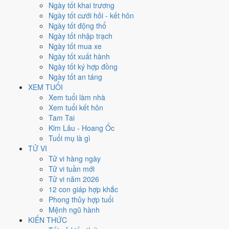
Thứ Ba
Ngày tốt khai trương
Ngày Âm
Ngày tốt cưới hỏi - kết hôn
Tháng 7 năm 2026
Ngày tốt động thổ
21
Ngày tốt nhập trạch
Tháng 6 âm năm 2026
Ngày tốt mua xe
8
Ngày tốt xuất hành
Tiết Tiểu Thử
Ngày tốt ký hợp đồng
Giờ
Ngày tốt an táng
Mậu Tý
XEM TUỔI
Ngày 8
Xem tuổi làm nhà
Bính Thân
Xem tuổi kết hôn
Tháng 6
Tam Tai
Ất Mùi
Kim Lâu - Hoang Ốc
Năm 2026
Tuổi mụ là gì
Bính Ngọ
TỬ VI
Tử vi hàng ngày
Ngày Bính Thân có Trực
Trừ
(ngày trừ bỏ điều cũ, đón điều mới) và
Tử vi tuần mới
gặp Sao
Tư Mệnh hoàng đạo
. Điểm trung bình 7 việc chính
5.7/10
Tử vi năm 2026
nên đây là
Ngày Bình Hòa
, phù hợp với công việc thường ngày.
12 con giáp hợp khắc
Phong thủy hợp tuổi
Tuổi
Tý, Thìn, Tỵ
hợp ngày; tuổi
Dần
nên thận trọng (Lục Xung).
Mệnh ngũ hành
Ngày 21/7/2026 tốt hay xấu cho
KIẾN THỨC