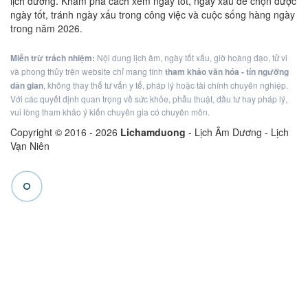
lịch dương. Khám phá cách xem ngày tốt, ngày xấu để chọn được
ngày tốt, tránh ngày xấu trong công việc và cuộc sống hàng ngày
trong năm 2026.
Miễn trừ trách nhiệm:
Nội dung lịch âm, ngày tốt xấu, giờ hoàng đạo, tử vi
và phong thủy trên website chỉ mang tính
tham khảo văn hóa - tín ngưỡng
dân gian
, không thay thế tư vấn y tế, pháp lý hoặc tài chính chuyên nghiệp.
Với các quyết định quan trọng về sức khỏe, phẫu thuật, đầu tư hay pháp lý,
vui lòng tham khảo ý kiến chuyên gia có chuyên môn.
Copyright © 2016 -
2026
Lichamduong
- Lịch Âm Dương - Lịch
Vạn Niên