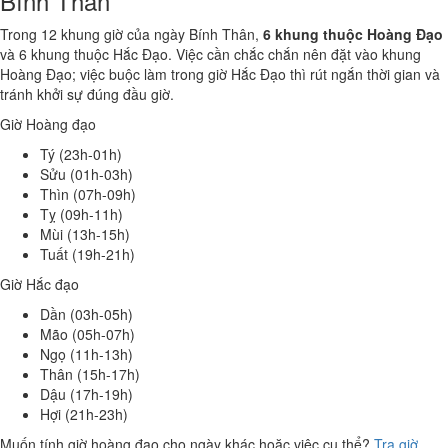
Bính Thân
Trong 12 khung giờ của ngày Bính Thân,
6 khung thuộc Hoàng Đạo
và 6 khung thuộc Hắc Đạo. Việc cần chắc chắn nên đặt vào khung
Hoàng Đạo; việc buộc làm trong giờ Hắc Đạo thì rút ngắn thời gian và
tránh khởi sự đúng đầu giờ.
Giờ Hoàng đạo
Tý (23h-01h)
Sửu (01h-03h)
Thìn (07h-09h)
Tỵ (09h-11h)
Mùi (13h-15h)
Tuất (19h-21h)
Giờ Hắc đạo
Dần (03h-05h)
Mão (05h-07h)
Ngọ (11h-13h)
Thân (15h-17h)
Dậu (17h-19h)
Hợi (21h-23h)
Muốn tính giờ hoàng đạo cho ngày khác hoặc việc cụ thể?
Tra giờ