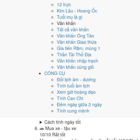
Cưới hỏi - đính hôn hôm nay ở
mức rất tốt (10/10
12 trực
Cách tính ngày tốt
Kim Lâu - Hoang Ốc
🏪
Khai trương - mở cửa hàng
Tuổi mụ là gì
10
/10
Rất tốt
Văn khấn
Khai trương - mở cửa hàng hôm nay ở
mức rất tốt
Tất cả văn khấn
Văn khấn Ông Táo
Cách tính ngày tốt
Văn khấn Giao thừa
🤝
Ký hợp đồng - giao ước
Gia tiên Rằm, mùng 1
10
/10
Rất tốt
Thần Tài Thổ Địa
Ký hợp đồng - giao ước hôm nay ở
mức rất tốt (10
Văn khấn nhập trạch
Cách tính ngày tốt
Văn khấn cúng giỗ
🏗️
Động thổ - khởi công
CÔNG CỤ
10
/10
Rất tốt
Đổi lịch âm - dương
Động thổ - khởi công hôm nay ở
mức rất tốt (10/1
Tính tuổi âm lịch
Xem giờ hoàng đạo
Cách tính ngày tốt
Tính Can Chi
🏡
Nhập trạch - vào nhà mới
Đếm ngày giữa 2 ngày
10
/10
Rất tốt
Tính cung mệnh
Nhập trạch - vào nhà mới hôm nay ở
mức rất tốt 
Cách tính ngày tốt
🚗
Mua xe - tậu xe
10
/10
Rất tốt