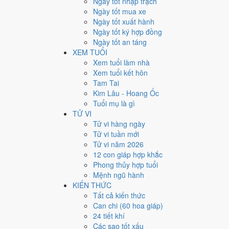
Ngày tốt nhập trạch
15
Ngày tốt mua xe
Ngày tốt xuất hành
Giờ
Ngày tốt ký hợp đồng
Nhâm Tý
Ngày tốt an táng
Ngày 15
XEM TUỔI
Quý Mão
Xem tuổi làm nhà
Tháng 6
Xem tuổi kết hôn
Ất Mùi
Tam Tai
Năm 2026
Kim Lâu - Hoang Ốc
Bính Ngọ
Tuổi mụ là gì
TỬ VI
Ngày Quý Mão có Trực
Thành
(ngày thành tựu - đại cát
Tử vi hàng ngày
Cát
, rất hợp cho cưới hỏi, khai trương, ký kết.
Tử vi tuần mới
Tuổi
Mùi, Hợi, Tuất
hợp ngày; tuổi
Dậu
nên thận trọng (
Tử vi năm 2026
12 con giáp hợp khắc
Ngày 28/7/2026 tốt hay xấu
Phong thủy hợp tuổi
Mệnh ngũ hành
Ngày 28/7/2026 đạt
10.0/10
trung bình cho 7 việc chính:
KIẾN THỨC
mọi việc) và gặp Sao Bảo Quang (Thiên Đức) hoàng đạo
Tất cả kiến thức
Can chi (60 hoa giáp)
💍
Cưới hỏi - đính hôn
24 tiết khí
10
/10
Rất tốt
Các sao tốt xấu