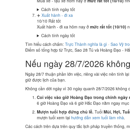
Mua xe - tậu xe hôm nay ở
mức rất tốt (10/10)
nh
Cách tính ngày tốt
✈️
Xuất hành - đi xa
10
/10
Rất tốt
Xuất hành - đi xa hôm nay ở
mức rất tốt (10/10)
n
Cách tính ngày tốt
Tìm hiểu cách chấm:
Trực Thành nghĩa là gì
·
Sao Vỹ tr
Điểm số tổng hợp từ Trực, Sao 28 Tú và Hoàng Đạo - H
Nếu ngày 28/7/2026 không 
Ngày 28/7 thuận phần lớn việc, riêng vài việc nên tính lạ
giữ được lịch của bạn.
Không cần dời ngày vì 30 ngày quanh 28/7/2026 không 
Coi việc vào giờ Hoàng Đạo trong chính ngày 
6 giờ Hoàng Đạo và 6 giờ Hắc Đạo nằm ngay mục k
Mượn tuổi hợp đứng chủ lễ.
Tuổi
Mùi, Hợi, Tuấ
mượn tuổi xem tại
hướng dẫn xem tuổi làm nhà
.
Các cách trên dựa trên quy tắc lịch pháp truyền thống,