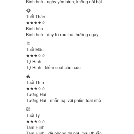
Bình hoà - ngày yên bình, không nổi bật
🐵
Tuổi Thân
★★★★☆
Bình hòa
Bình hoà - duy trì routine thường ngày
🐰
Tuổi Mão
★★★☆☆
Tự Hình
Tự Hình - kiểm soát cảm xúc
🐲
Tuổi Thìn
★★★☆☆
Tương Hại
Tương Hại - nhẫn nại với phiền toái nhỏ
🐭
Tuổi Tý
★★★☆☆
Tam Hình
Tam Hình - đề phòng thị phi, mâu thuẫn