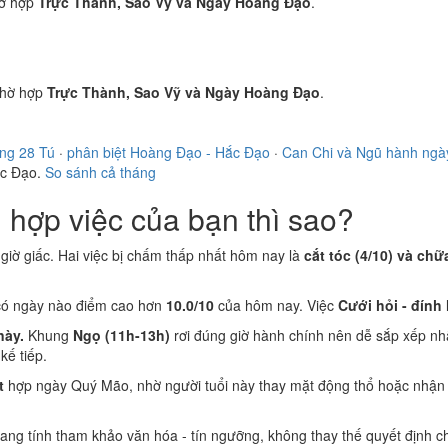
ờ hợp
Trực Thành, Sao Vỹ và Ngày Hoàng Đạo
.
hờ hợp
Trực Thành, Sao Vỹ và Ngày Hoàng Đạo
.
ong 28 Tú
·
phân biệt Hoàng Đạo - Hắc Đạo
·
Can Chi và Ngũ hành ngà
ắc Đạo.
So sánh cả tháng
hợp việc của bạn thì sao?
i giờ giấc. Hai việc bị chấm thấp nhất hôm nay là
cắt tóc (4/10) và chữ
có ngày nào điểm cao hơn
10.0/10
của hôm nay. Việc
Cưới hỏi - đính
này.
Khung
Ngọ (11h-13h)
rơi đúng giờ hành chính nên dễ sắp xếp nh
ế tiếp.
t
hợp ngày Quý Mão, nhờ người tuổi này thay mặt động thổ hoặc nhận 
 mang tính tham khảo văn hóa - tín ngưỡng, không thay thế quyết định