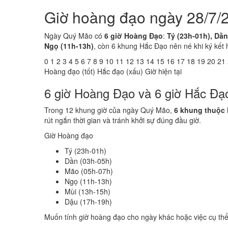
Giờ hoàng đạo ngày 28/7/
Ngày Quý Mão có
6 giờ Hoàng Đạo
:
Tý (23h-01h), Dần
Ngọ (11h-13h)
, còn 6 khung Hắc Đạo nên né khi ký kết 
0
1
2
3
4
5
6
7
8
9
10
11
12
13
14
15
16
17
18
19
20
21
Hoàng đạo (tốt)
Hắc đạo (xấu)
Giờ hiện tại
6 giờ Hoàng Đạo và 6 giờ Hắc Đ
Trong 12 khung giờ của ngày Quý Mão,
6 khung thuộc
rút ngắn thời gian và tránh khởi sự đúng đầu giờ.
Giờ Hoàng đạo
Tý (23h-01h)
Dần (03h-05h)
Mão (05h-07h)
Ngọ (11h-13h)
Mùi (13h-15h)
Dậu (17h-19h)
Muốn tính giờ hoàng đạo cho ngày khác hoặc việc cụ th