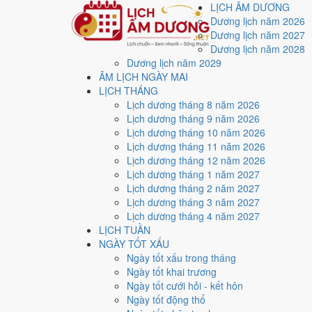
LỊCH ÂM DƯƠNG
Dương lịch năm 2026
Dương lịch năm 2027
Dương lịch năm 2028
Dương lịch năm 2029
Trang chủ
ÂM LỊCH NGÀY MAI
Lịch năm 2026
LỊCH THÁNG
Tháng 7/2026
Lịch dương tháng 8 năm 2026
Ngày 28/7/2026 (Quý Mão)
Lịch dương tháng 9 năm 2026
Xem ngày
28/7/2026
d
Lịch dương tháng 10 năm 2026
Lịch dương tháng 11 năm 2026
xấu?
Lịch dương tháng 12 năm 2026
Lịch dương tháng 1 năm 2027
Lịch dương tháng 2 năm 2027
Ngày 28/7/2026 dương lịch (Thứ Ba) là ngày 15/6/202
Lịch dương tháng 3 năm 2027
điểm trung bình
10.0/10
cho các việc quan trọng. Giờ H
Lịch dương tháng 4 năm 2027
LỊCH TUẦN
Ngày Dương
NGÀY TỐT XẤU
Thứ Ba
Ngày tốt xấu trong tháng
Ngày Âm
Ngày tốt khai trương
Tháng 7 năm 2026
Ngày tốt cưới hỏi - kết hôn
28
Ngày tốt động thổ
Tháng 6 âm năm 2026