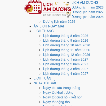
LỊCH ÂM DƯƠNG
Dương lịch năm 2026
Dương lịch năm 2027
Dương lịch năm 2028
Dương lịch năm 2029
Trang chủ
ÂM LỊCH NGÀY MAI
Lịch năm 2026
LỊCH THÁNG
Tháng 7/2026
Lịch dương tháng 8 năm 2026
Ngày 29/7/2026 (Giáp Thìn)
Lịch dương tháng 9 năm 2026
Xem ngày
29/7/2026
d
Lịch dương tháng 10 năm 2026
Lịch dương tháng 11 năm 2026
xấu?
Lịch dương tháng 12 năm 2026
Lịch dương tháng 1 năm 2027
Lịch dương tháng 2 năm 2027
Ngày 29/7/2026 dương lịch (Thứ Tư) là ngày 16/6/202
Lịch dương tháng 3 năm 2027
điểm trung bình
4.3/10
cho các việc quan trọng. Giờ Ho
Lịch dương tháng 4 năm 2027
LỊCH TUẦN
Ngày Dương
NGÀY TỐT XẤU
Thứ Tư
Ngày tốt xấu trong tháng
Ngày Âm
Ngày tốt khai trương
Tháng 7 năm 2026
Ngày tốt cưới hỏi - kết hôn
29
Ngày tốt động thổ
Tháng 6 âm năm 2026