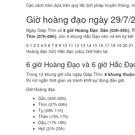
Các cách trên dựa trên quy tắc lịch pháp truyền thống,
Giờ hoàng đạo ngày 29/7/
Ngày Giáp Thìn có
6 giờ Hoàng Đạo
:
Dần (03h-05h), T
Thìn (07h-09h)
, còn 6 khung Hắc Đạo nên né khi ký kết
0
1
2
3
4
5
6
7
8
9
10
11
12
13
14
15
16
17
18
19
20
21
Hoàng đạo (tốt)
Hắc đạo (xấu)
Giờ hiện tại
6 giờ Hoàng Đạo và 6 giờ Hắc Đạ
Trong 12 khung giờ của ngày Giáp Thìn,
6 khung thuộ
thì rút ngắn thời gian và tránh khởi sự đúng đầu giờ.
Giờ Hoàng đạo
Dần (03h-05h)
Thìn (07h-09h)
Tỵ (09h-11h)
Thân (15h-17h)
Dậu (17h-19h)
Hợi (21h-23h)