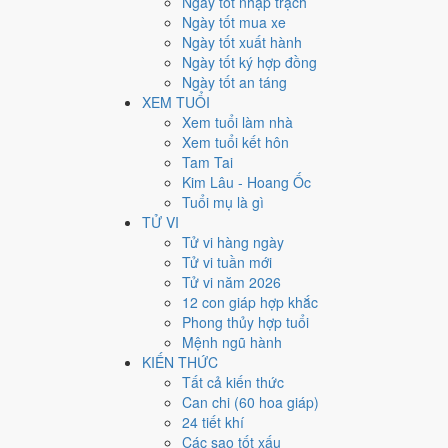
Ngày tốt nhập trạch
16
Ngày tốt mua xe
Ngày tốt xuất hành
Giờ
Ngày tốt ký hợp đồng
Giáp Tý
Ngày tốt an táng
Ngày 16
XEM TUỔI
Giáp Thìn
Xem tuổi làm nhà
Tháng 6
Xem tuổi kết hôn
Ất Mùi
Tam Tai
Năm 2026
Kim Lâu - Hoang Ốc
Bính Ngọ
Tuổi mụ là gì
TỬ VI
Ngày Giáp Thìn có Trực
Thâu
(ngày thu hoạch, tích trữ
Tử vi hàng ngày
quyết định lớn khó đảo ngược.
Tử vi tuần mới
Tuổi
Thân, Tý, Dậu
hợp ngày; tuổi
Tuất
nên thận trọng (
Tử vi năm 2026
12 con giáp hợp khắc
Ngày 29/7/2026 tốt hay xấu
Phong thủy hợp tuổi
Mệnh ngũ hành
Ngày 29/7/2026 đạt
4.3/10
trung bình cho 7 việc chính: 
KIẾN THỨC
gặp Sao Bạch Hổ hắc đạo nên điểm từng việc chênh nha
Tất cả kiến thức
Can chi (60 hoa giáp)
💍
Cưới hỏi - đính hôn
24 tiết khí
4
/10
Trung bình
Các sao tốt xấu