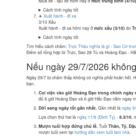
Mua xe - tậu xe hôm nay ở
mức trung bình (4/10
Cách tính ngày tốt
✈️
Xuất hành - đi xa
3
/10
Xấu
Xuất hành - đi xa hôm nay ở
mức xấu (3/10)
do
T
Cách tính ngày tốt
Tìm hiểu cách chấm:
Trực Thâu nghĩa là gì
·
Sao Cơ tro
Điểm số tổng hợp từ Trực, Sao 28 Tú và Hoàng Đạo - H
Nếu ngày 29/7/2026 không 
Ngày 29/7 bị chấm thấp không có nghĩa phải hoãn hết. H
bạn.
Coi việc vào giờ Hoàng Đạo trong chính ngày 
đủ 6 giờ Hoàng Đạo và 6 giờ Hắc Đạo nằm ngay mụ
Dời sang ngày tốt gần nhất.
Gần nhất là
ngày 9/
Lựa chọn thứ hai là
ngày 11/8 (Đinh Tỵ)
-
8.3/10
, 
Mượn tuổi hợp đứng chủ lễ.
Tuổi
Thân, Tý, Dậ
mượn tuổi xem tại
hướng dẫn xem tuổi làm nhà
.