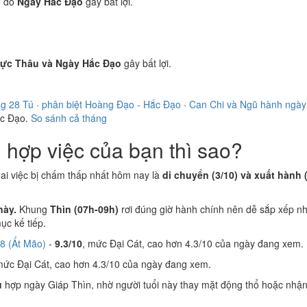
)
do
Ngày Hắc Đạo
gây bất lợi.
rực Thâu và Ngày Hắc Đạo
gây bất lợi.
ng 28 Tú
·
phân biệt Hoàng Đạo - Hắc Đạo
·
Can Chi và Ngũ hành ngày
ắc Đạo.
So sánh cả tháng
hợp việc của bạn thì sao?
ai việc bị chấm thấp nhất hôm nay là
di chuyển (3/10) và xuất hành (
này.
Khung
Thìn (07h-09h)
rơi đúng giờ hành chính nên dễ sắp xếp nh
c kế tiếp.
8 (Ất Mão)
-
9.3/10
, mức Đại Cát, cao hơn 4.3/10 của ngày đang xem.
mức Đại Cát, cao hơn 4.3/10 của ngày đang xem.
u
hợp ngày Giáp Thìn, nhờ người tuổi này thay mặt động thổ hoặc nhận