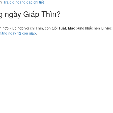
ể?
Tra giờ hoàng đạo chi tiết
ng ngày Giáp Thìn?
hợp - lục hợp với chi Thìn, còn tuổi
Tuất, Mão
xung khắc nên lùi việc 
 hằng ngày 12 con giáp
.