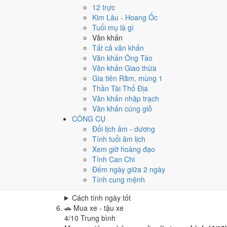
Cưới hỏi - đính hôn hôm nay ở
mức trung bình (4
12 trực
Cách tính ngày tốt
Kim Lâu - Hoang Ốc
🏪
Khai trương - mở cửa hàng
Tuổi mụ là gì
5
/10
Trung bình
Văn khấn
Khai trương - mở cửa hàng hôm nay ở
mức trung 
Tất cả văn khấn
Văn khấn Ông Táo
Cách tính ngày tốt
Văn khấn Giao thừa
🤝
Ký hợp đồng - giao ước
Gia tiên Rằm, mùng 1
6
/10
Tốt
Thần Tài Thổ Địa
Ký hợp đồng - giao ước hôm nay ở
mức tốt (6/10)
Văn khấn nhập trạch
Cách tính ngày tốt
Văn khấn cúng giỗ
🏗️
Động thổ - khởi công
CÔNG CỤ
4
/10
Trung bình
Đổi lịch âm - dương
Động thổ - khởi công hôm nay ở
mức trung bình (
Tính tuổi âm lịch
Xem giờ hoàng đạo
Cách tính ngày tốt
Tính Can Chi
🏡
Nhập trạch - vào nhà mới
Đếm ngày giữa 2 ngày
4
/10
Trung bình
Tính cung mệnh
Nhập trạch - vào nhà mới hôm nay ở
mức trung bì
Cách tính ngày tốt
🚗
Mua xe - tậu xe
4
/10
Trung bình