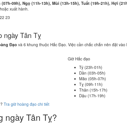
 (07h-09h), Ngọ (11h-13h), Mùi (13h-15h), Tuất (19h-21h), Hợi (21
 hoặc xuất hành.
22
23
o ngày Tân Tỵ
oàng Đạo
và 6 khung thuộc Hắc Đạo. Việc cần chắc chắn nên đặt vào 
Giờ Hắc đạo
Tý (23h-01h)
Dần (03h-05h)
Mão (05h-07h)
Tỵ (09h-11h)
Thân (15h-17h)
Dậu (17h-19h)
ể?
Tra giờ hoàng đạo chi tiết
ng ngày Tân Tỵ?