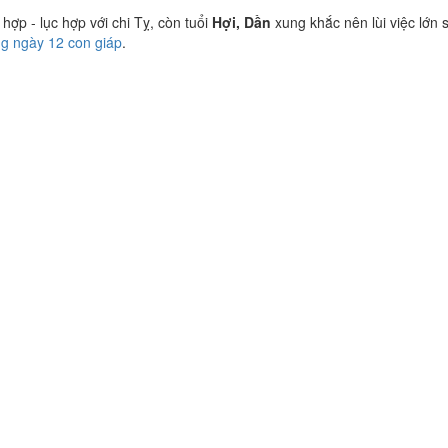
ợp - lục hợp với chi Tỵ, còn tuổi
Hợi, Dần
xung khắc nên lùi việc lớn 
ng ngày 12 con giáp
.