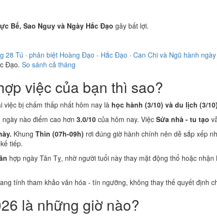
rực Bế, Sao Nguy và Ngày Hắc Đạo
gây bất lợi.
g 28 Tú
·
phân biệt Hoàng Đạo - Hắc Đạo
·
Can Chi và Ngũ hành ngày
ắc Đạo.
So sánh cả tháng
ợp việc của bạn thì sao?
ai việc bị chấm thấp nhất hôm nay là
học hành (3/10) và du lịch (3/10
ó ngày nào điểm cao hơn
3.0/10
của hôm nay. Việc
Sửa nhà - tu tạo
vẫ
này.
Khung
Thìn (07h-09h)
rơi đúng giờ hành chính nên dễ sắp xếp nh
ế tiếp.
ân
hợp ngày Tân Tỵ, nhờ người tuổi này thay mặt động thổ hoặc nhận 
 mang tính tham khảo văn hóa - tín ngưỡng, không thay thế quyết định
26 là những giờ nào?