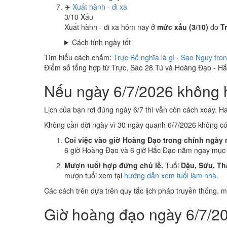
✈️
Xuất hành - đi xa
3
/10
Xấu
Xuất hành - đi xa hôm nay ở
mức xấu (3/10)
do
T
Cách tính ngày tốt
Tìm hiểu cách chấm:
Trực Bế nghĩa là gì
·
Sao Nguy tron
Điểm số tổng hợp từ Trực, Sao 28 Tú và Hoàng Đạo - H
Nếu ngày 6/7/2026 không h
Lịch của bạn rơi đúng ngày 6/7 thì vẫn còn cách xoay. H
Không cần dời ngày vì 30 ngày quanh 6/7/2026 không c
Coi việc vào giờ Hoàng Đạo trong chính ngày 
6 giờ Hoàng Đạo và 6 giờ Hắc Đạo nằm ngay mục k
Mượn tuổi hợp đứng chủ lễ.
Tuổi
Dậu, Sửu, Th
mượn tuổi xem tại
hướng dẫn xem tuổi làm nhà
.
Các cách trên dựa trên quy tắc lịch pháp truyền thống,
Giờ hoàng đạo ngày 6/7/20