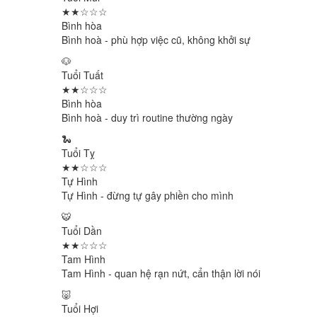
★★☆☆☆
Bình hòa
Bình hoà - phù hợp việc cũ, không khởi sự
🐶
Tuổi Tuất
★★☆☆☆
Bình hòa
Bình hoà - duy trì routine thường ngày
🐍
Tuổi Tỵ
★★☆☆☆
Tự Hình
Tự Hình - đừng tự gây phiền cho mình
🐯
Tuổi Dần
★★☆☆☆
Tam Hình
Tam Hình - quan hệ rạn nứt, cẩn thận lời nói
🐷
Tuổi Hợi