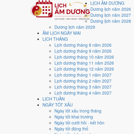
LỊCH ÂM DƯƠNG
Dương lịch năm 2026
Dương lịch năm 2027
Dương lịch năm 2028
Dương lịch năm 2029
Trang chủ
ÂM LỊCH NGÀY MAI
Lịch năm 2026
LỊCH THÁNG
Tháng 7/2026
Lịch dương tháng 8 năm 2026
Ngày 6/7/2026 (Tân Tỵ)
Lịch dương tháng 9 năm 2026
Xem ngày
6/7/2026
dươ
Lịch dương tháng 10 năm 2026
Lịch dương tháng 11 năm 2026
Lịch dương tháng 12 năm 2026
Ngày 6/7/2026 dương lịch (Thứ Hai) là ngày 22/5/202
Lịch dương tháng 1 năm 2027
điểm trung bình
3.0/10
cho các việc quan trọng. Giờ Ho
Lịch dương tháng 2 năm 2027
Lịch dương tháng 3 năm 2027
Ngày Dương
Lịch dương tháng 4 năm 2027
Thứ Hai
LỊCH TUẦN
Ngày Âm
NGÀY TỐT XẤU
Tháng 7 năm 2026
Ngày tốt xấu trong tháng
6
Ngày tốt khai trương
Tháng 5 âm năm 2026
Ngày tốt cưới hỏi - kết hôn
22
Ngày tốt động thổ