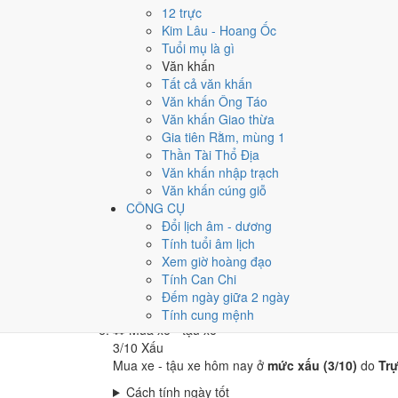
🏪
Khai trương - mở cửa hàng
12 trực
3
/10
Xấu
Kim Lâu - Hoang Ốc
Khai trương - mở cửa hàng hôm nay ở
mức xấu (3
Tuổi mụ là gì
Văn khấn
Cách tính ngày tốt
Tất cả văn khấn
🤝
Ký hợp đồng - giao ước
Văn khấn Ông Táo
3
/10
Xấu
Văn khấn Giao thừa
Ký hợp đồng - giao ước hôm nay ở
mức xấu (3/10
Gia tiên Rằm, mùng 1
Cách tính ngày tốt
Thần Tài Thổ Địa
🏗️
Động thổ - khởi công
Văn khấn nhập trạch
3
/10
Xấu
Văn khấn cúng giỗ
Động thổ - khởi công hôm nay ở
mức xấu (3/10)
d
CÔNG CỤ
Đổi lịch âm - dương
Cách tính ngày tốt
Tính tuổi âm lịch
🏡
Nhập trạch - vào nhà mới
Xem giờ hoàng đạo
3
/10
Xấu
Tính Can Chi
Nhập trạch - vào nhà mới hôm nay ở
mức xấu (3/
Đếm ngày giữa 2 ngày
Cách tính ngày tốt
Tính cung mệnh
🚗
Mua xe - tậu xe
3
/10
Xấu
Mua xe - tậu xe hôm nay ở
mức xấu (3/10)
do
Tr
Cách tính ngày tốt