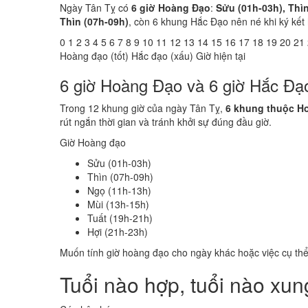
Ngày Tân Tỵ có
6 giờ Hoàng Đạo
:
Sửu (01h-03h), Thìn
Thìn (07h-09h)
, còn 6 khung Hắc Đạo nên né khi ký kết
0
1
2
3
4
5
6
7
8
9
10
11
12
13
14
15
16
17
18
19
20
21
Hoàng đạo (tốt)
Hắc đạo (xấu)
Giờ hiện tại
6 giờ Hoàng Đạo và 6 giờ Hắc Đạ
Trong 12 khung giờ của ngày Tân Tỵ,
6 khung thuộc H
rút ngắn thời gian và tránh khởi sự đúng đầu giờ.
Giờ Hoàng đạo
Sửu (01h-03h)
Thìn (07h-09h)
Ngọ (11h-13h)
Mùi (13h-15h)
Tuất (19h-21h)
Hợi (21h-23h)
Muốn tính giờ hoàng đạo cho ngày khác hoặc việc cụ th
Tuổi nào hợp, tuổi nào xu