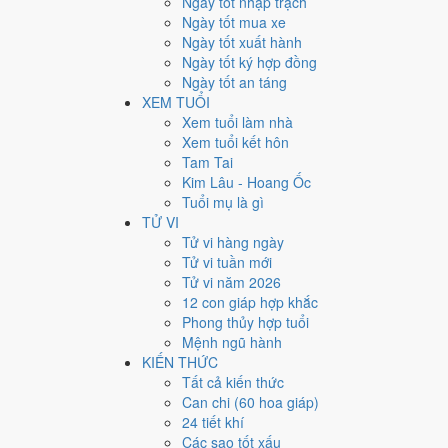
Ngày tốt nhập trạch
Giờ
Ngày tốt mua xe
Mậu Tý
Ngày tốt xuất hành
Ngày 22
Ngày tốt ký hợp đồng
Tân Tỵ
Ngày tốt an táng
Tháng 5
XEM TUỔI
Giáp Ngọ
Xem tuổi làm nhà
Năm 2026
Xem tuổi kết hôn
Bính Ngọ
Tam Tai
Kim Lâu - Hoang Ốc
Ngày Tân Tỵ có Trực
Bế
(ngày đóng cửa, bế tắc) và gặ
Tuổi mụ là gì
động thổ.
TỬ VI
Tuổi
Dậu, Sửu, Thân
hợp ngày; tuổi
Hợi
nên thận trọng 
Tử vi hàng ngày
Tử vi tuần mới
Ngày 6/7/2026 tốt hay xấu 
Tử vi năm 2026
12 con giáp hợp khắc
Ngày 6/7/2026 đạt
3.0/10
trung bình cho 7 việc chính: ca
Phong thủy hợp tuổi
Vũ hắc đạo nên điểm từng việc chênh nhau như bảng dư
Mệnh ngũ hành
KIẾN THỨC
💍
Cưới hỏi - đính hôn
Tất cả kiến thức
3
/10
Xấu
Can chi (60 hoa giáp)
Cưới hỏi - đính hôn hôm nay ở
mức xấu (3/10)
d
24 tiết khí
Cách tính ngày tốt
Các sao tốt xấu