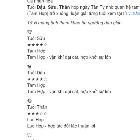
Cá nhân hóa
Tuổi
Dậu, Sửu, Thân
hợp ngày Tân Tỵ nhờ quan hệ tam h
(Tam Hợp) trở xuống, luận giải từng tuổi xem tại
tử vi hằ
Tử vi mang tính tham khảo tín ngưỡng dân gian.
🐮
Tuổi Sửu
★★★★☆
Tam Hợp
Tam Hợp - vận khí đại cát, hợp khởi sự lớn
🐔
Tuổi Dậu
★★★★☆
Tam Hợp
Tam Hợp - vận khí đại cát, hợp khởi sự lớn
🐵
Tuổi Thân
★★★☆☆
Lục Hợp
Lục Hợp - hợp tác đối tác thuận lợi
🐭