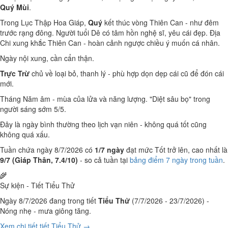
Quý Mùi
.
Trong Lục Thập Hoa Giáp,
Quý
kết thúc vòng Thiên Can - như đêm
trước rạng đông. Người tuổi Dê có tâm hồn nghệ sĩ, yêu cái đẹp. Địa
Chi xung khắc Thiên Can - hoàn cảnh ngược chiều ý muốn cá nhân.
Ngày nội xung, cần cẩn thận.
Trực Trừ
chủ về loại bỏ, thanh lý - phù hợp dọn dẹp cái cũ để đón cái
mới.
Tháng Năm âm - mùa của lửa và năng lượng. "Diệt sâu bọ" trong
người sáng sớm 5/5.
Đây là ngày bình thường theo lịch vạn niên - không quá tốt cũng
không quá xấu.
Tuần chứa ngày 8/7/2026 có
1/7 ngày
đạt mức Tốt trở lên, cao nhất là
9/7 (Giáp Thân, 7.4/10)
- so cả tuần tại
bảng điểm 7 ngày trong tuần
.
🌾
Sự kiện - Tiết Tiểu Thử
Ngày 8/7/2026 đang trong tiết
Tiểu Thử
(7/7/2026 - 23/7/2026) -
Nóng nhẹ - mưa giông tăng.
Xem chi tiết tiết Tiểu Thử →