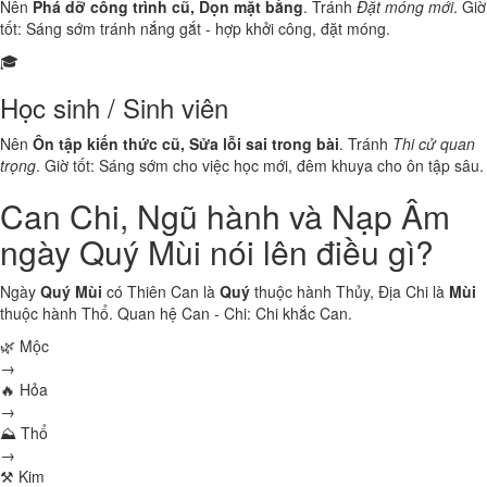
Nên
Phá dỡ công trình cũ, Dọn mặt bằng
. Tránh
Đặt móng mới
. Giờ
tốt: Sáng sớm tránh nắng gắt - hợp khởi công, đặt móng.
🎓
Học sinh / Sinh viên
Nên
Ôn tập kiến thức cũ, Sửa lỗi sai trong bài
. Tránh
Thi cử quan
trọng
. Giờ tốt: Sáng sớm cho việc học mới, đêm khuya cho ôn tập sâu.
Can Chi, Ngũ hành và Nạp Âm
ngày Quý Mùi nói lên điều gì?
Ngày
Quý Mùi
có Thiên Can là
Quý
thuộc hành
Thủy
, Địa Chi là
Mùi
thuộc hành
Thổ
. Quan hệ Can - Chi:
Chi khắc Can
.
🌿 Mộc
→
🔥 Hỏa
→
⛰ Thổ
→
⚒ Kim