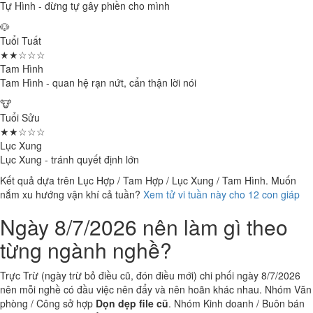
Tự Hình - đừng tự gây phiền cho mình
🐶
Tuổi Tuất
★★☆☆☆
Tam Hình
Tam Hình - quan hệ rạn nứt, cẩn thận lời nói
🐮
Tuổi Sửu
★★☆☆☆
Lục Xung
Lục Xung - tránh quyết định lớn
Kết quả dựa trên Lục Hợp / Tam Hợp / Lục Xung / Tam Hình. Muốn
nắm xu hướng vận khí cả tuần?
Xem tử vi tuần này cho 12 con giáp
Ngày 8/7/2026 nên làm gì theo
từng ngành nghề?
Trực Trừ (ngày trừ bỏ điều cũ, đón điều mới) chi phối ngày 8/7/2026
nên mỗi nghề có đầu việc nên đẩy và nên hoãn khác nhau. Nhóm Văn
phòng / Công sở hợp
Dọn dẹp file cũ
. Nhóm Kinh doanh / Buôn bán