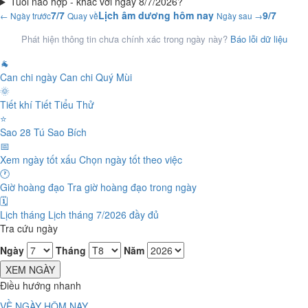
Tuổi nào hợp - khắc với ngày 8/7/2026?
7/7
Lịch âm dương hôm nay
9/7
← Ngày trước
Quay về
Ngày sau →
Phát hiện thông tin chưa chính xác trong ngày này?
Báo lỗi dữ liệu
🐐
Can chi ngày
Can chi Quý Mùi
🌞
Tiết khí
Tiết Tiểu Thử
⭐
Sao 28 Tú
Sao Bích
📅
Xem ngày tốt xấu
Chọn ngày tốt theo việc
🕐
Giờ hoàng đạo
Tra giờ hoàng đạo trong ngày
🗓️
Lịch tháng
Lịch tháng 7/2026 đầy đủ
Tra cứu ngày
Ngày
Tháng
Năm
XEM NGÀY
Điều hướng nhanh
VỀ NGÀY HÔM NAY