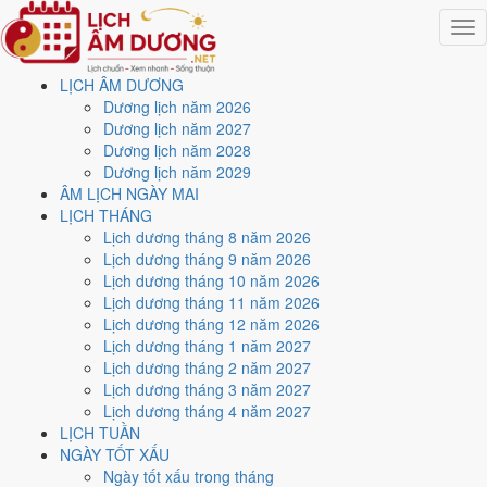
Togg
navig
LỊCH ÂM DƯƠNG
Trang chủ
Dương lịch năm 2026
Lịch năm 2026
Dương lịch năm 2027
Tháng 7/2026
Dương lịch năm 2028
Ngày 8/7/2026 (Quý Mùi)
Dương lịch năm 2029
ÂM LỊCH NGÀY MAI
Xem ngày
8/7/2026
dương
LỊCH THÁNG
Lịch dương tháng 8 năm 2026
lịch - Ngày 24/5 âm lịch
Lịch dương tháng 9 năm 2026
Lịch dương tháng 10 năm 2026
(Quý Mùi) tốt hay xấu?
Lịch dương tháng 11 năm 2026
Lịch dương tháng 12 năm 2026
Lịch dương tháng 1 năm 2027
Ngày 8/7/2026 dương lịch (Thứ Tư) là ngày 24/5/2026 âm lịch
, tức
Lịch dương tháng 2 năm 2027
ngày
Quý Mùi
- Chi khắc Can, Trực Trừ, Sao Bích, nạp âm Dương
Lịch dương tháng 3 năm 2027
Liễu Mộc. Tổng hòa, đây là
Ngày Hung
với điểm trung bình
4.9/10
Lịch dương tháng 4 năm 2027
cho các việc quan trọng. Giờ Hoàng Đạo trong ngày:
Dần, Mão, Tỵ,
LỊCH TUẦN
Thân, Tuất, Hợi
.
NGÀY TỐT XẤU
Ngày Dương
Ngày tốt xấu trong tháng