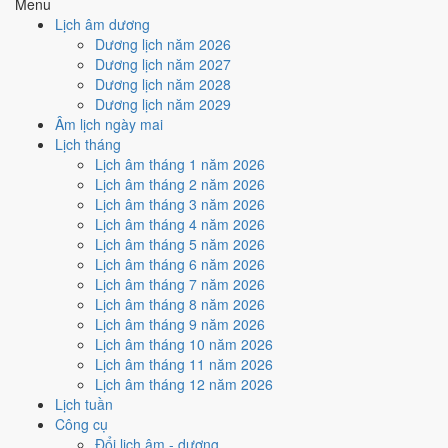
Menu
Ký hợp đồng - giao ước hôm nay ở
mức trung bình (5/10)
nhờ
Lịch âm dương
hợp
Sao Bích
, nhưng Ngày Hắc Đạo kéo giảm điểm.
Dương lịch năm 2026
Cách tính ngày tốt
Dương lịch năm 2027
🏗️
Động thổ - khởi công
Dương lịch năm 2028
5
/10
Trung bình
Dương lịch năm 2029
Động thổ - khởi công hôm nay ở
mức trung bình (5/10)
nhờ
Âm lịch ngày mai
hợp
Sao Bích
, nhưng Ngày Hắc Đạo kéo giảm điểm.
Lịch tháng
Lịch âm tháng 1 năm 2026
Cách tính ngày tốt
Lịch âm tháng 2 năm 2026
🏡
Nhập trạch - vào nhà mới
Lịch âm tháng 3 năm 2026
5
/10
Trung bình
Lịch âm tháng 4 năm 2026
Nhập trạch - vào nhà mới hôm nay ở
mức trung bình (5/10)
Lịch âm tháng 5 năm 2026
nhờ hợp
Sao Bích
, nhưng Ngày Hắc Đạo kéo giảm điểm.
Lịch âm tháng 6 năm 2026
Cách tính ngày tốt
Lịch âm tháng 7 năm 2026
🚗
Mua xe - tậu xe
Lịch âm tháng 8 năm 2026
5
/10
Trung bình
Lịch âm tháng 9 năm 2026
Mua xe - tậu xe hôm nay ở
mức trung bình (5/10)
nhờ hợp
Sao
Lịch âm tháng 10 năm 2026
Bích
, nhưng Ngày Hắc Đạo kéo giảm điểm.
Lịch âm tháng 11 năm 2026
Lịch âm tháng 12 năm 2026
Cách tính ngày tốt
Lịch tuần
✈️
Xuất hành - đi xa
Công cụ
5
/10
Trung bình
Đổi lịch âm - dương
Xuất hành - đi xa hôm nay ở
mức trung bình (5/10)
nhờ hợp