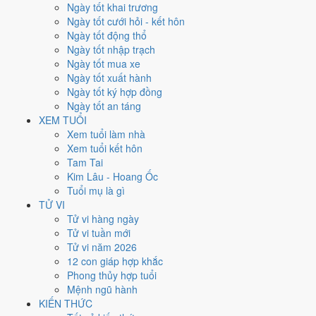
Thứ Tư
Ngày tốt khai trương
Ngày Âm
Ngày tốt cưới hỏi - kết hôn
Tháng 7 năm 2026
Ngày tốt động thổ
8
Ngày tốt nhập trạch
Tháng 5 âm năm 2026
Ngày tốt mua xe
24
Ngày tốt xuất hành
Tiết Tiểu Thử
Ngày tốt ký hợp đồng
Giờ
Ngày tốt an táng
Nhâm Tý
XEM TUỔI
Ngày 24
Xem tuổi làm nhà
Quý Mùi
Xem tuổi kết hôn
Tháng 5
Tam Tai
Giáp Ngọ
Kim Lâu - Hoang Ốc
Năm 2026
Tuổi mụ là gì
Bính Ngọ
TỬ VI
Tử vi hàng ngày
Ngày Quý Mùi có Trực
Trừ
(ngày trừ bỏ điều cũ, đón điều mới) nhưng
Tử vi tuần mới
gặp Sao
Câu Trận hắc đạo
. Điểm trung bình 7 việc chính chỉ
4.9/10
Tử vi năm 2026
nên đây là
Ngày Hung
, cần thận trọng với các quyết định lớn khó đảo
12 con giáp hợp khắc
ngược.
Phong thủy hợp tuổi
Mệnh ngũ hành
Tuổi
Hợi, Mão, Ngọ
hợp ngày; tuổi
Sửu
nên thận trọng (Lục Xung).
KIẾN THỨC