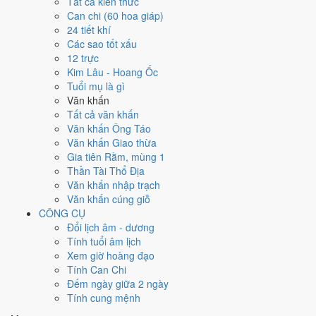
Ngày 8/7/2026 tốt hay xấu cho
Tất cả kiến thức
Can chi (60 hoa giáp)
việc gì?
24 tiết khí
Các sao tốt xấu
12 trực
Ngày 8/7/2026 đạt
4.9/10
trung bình cho 7 việc chính: cao nhất là
Kim Lâu - Hoang Ốc
Cúng tế - lễ chùa (8/10)
, thấp nhất là
Du lịch - dã ngoại (4/10)
. Trực
Tuổi mụ là gì
Trừ (ngày trừ bỏ điều cũ, đón điều mới) nhưng gặp Sao Câu Trận hắc
Văn khấn
đạo nên điểm từng việc chênh nhau như bảng dưới.
Tất cả văn khấn
💍
Cưới hỏi - đính hôn
Văn khấn Ông Táo
5
/10
Trung bình
Văn khấn Giao thừa
Cưới hỏi - đính hôn hôm nay ở
mức trung bình (5/10)
nhờ hợp
Gia tiên Rằm, mùng 1
Sao Bích
, nhưng Ngày Hắc Đạo kéo giảm điểm.
Thần Tài Thổ Địa
Văn khấn nhập trạch
Cách tính ngày tốt
Văn khấn cúng giỗ
🏪
Khai trương - mở cửa hàng
CÔNG CỤ
4
/10
Trung bình
Đổi lịch âm - dương
Khai trương - mở cửa hàng hôm nay ở
mức trung bình (4/10)
Tính tuổi âm lịch
nhờ hợp
Sao Bích
, nhưng Trực Trừ và Ngày Hắc Đạo kéo giảm
Xem giờ hoàng đạo
điểm.
Tính Can Chi
Cách tính ngày tốt
Đếm ngày giữa 2 ngày
🤝
Ký hợp đồng - giao ước
Tính cung mệnh
5
/10
Trung bình