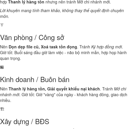
hợp
Thanh lý hàng tồn
nhưng nên tránh Mở chi nhánh mới.
Lời khuyên mang tính tham khảo, không thay thế quyết định chuyên
môn.
👔
Văn phòng / Công sở
Nên
Dọn dẹp file cũ, Xoá task tồn đọng
. Tránh
Ký hợp đồng mới
.
Giờ tốt: Buổi sáng đầu giờ làm việc - não bộ minh mẫn, hợp họp hành
quan trọng.
🏪
Kinh doanh / Buôn bán
Nên
Thanh lý hàng tồn, Giải quyết khiếu nại khách
. Tránh
Mở chi
nhánh mới
. Giờ tốt: Giờ "vàng" của ngày - khách hàng đông, giao dịch
nhiều.
🏗️
Xây dựng / BĐS