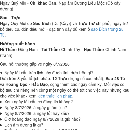
Ngày Quý Mùi -
Chi khắc Can
. Nạp âm Dương Liễu Mộc (Gỗ cây
dương).
Sao - Trực
Ngày Quý Mùi do
Sao Bích
(Du (Cầy)) và
Trực Trừ
chi phối, ngày trừ
bỏ điều cũ, đón điều mới - đặc tính đầy đủ xem ở
sao Bích trong 28
Tú
.
Hướng xuất hành
Hỉ Thần:
Đông Nam -
Tài Thần:
Chính Tây -
Hạc Thần:
Chính Nam
(tránh)
Câu hỏi thường gặp về ngày 8/7/2026
Ngày tốt xấu trên lịch này được tính dựa trên gì?
Dựa trên 3 yếu tố lịch pháp:
12 Trực
(trọng số cao nhất),
Sao 28 Tú
và
Hoàng Đạo - Hắc Đạo
, cộng thêm các ngày cấm kỵ. Mỗi việc có
bộ tiêu chí riêng nên cùng một ngày có thể tốt cho việc này nhưng xấu
cho việc khác - xem
kiến thức lịch pháp
.
Xem ngày tốt xấu có đáng tin không?
Ngày 8/7/2026 là ngày gì âm lịch?
Ngày 8/7/2026 là ngày tốt hay xấu?
Giờ hoàng đạo ngày 8/7/2026 là giờ nào?
Lịch âm dương là gì?