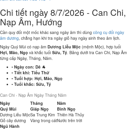
Chi tiết ngày 8/7/2026 - Can Chi,
Nạp Âm, Hướng
Cần quy đổi một mốc khác sang ngày âm thì dùng
công cụ đổi ngày
âm dương
, chẳng hạn khi tra ngày giỗ hay ngày sinh theo âm lịch.
Ngày Quý Mùi có nạp âm
Dương Liễu Mộc
(mệnh Mộc), hợp tuổi
Hợi, Mão, Ngọ
và khắc tuổi
Sửu, Tý
. Bảng dưới tra Can Chi, Nạp Âm
từng cấp Ngày, Tháng, Năm.
•
Ngày con:
Dê 🐐
•
Tiết khí:
Tiểu Thử
•
Tuổi hợp:
Hợi, Mão, Ngọ
•
Tuổi khắc:
Sửu, Tý
Can Chi - Nạp Âm Ngày Tháng Năm
Ngày
Tháng
Năm
Quý Mùi
Giáp Ngọ
Bính Ngọ
Dương Liễu Mộc
Sa Trung Kim
Thiên Hà Thủy
Gỗ cây dương
Vàng trong cát
Nước trên trời
Ngũ Hành