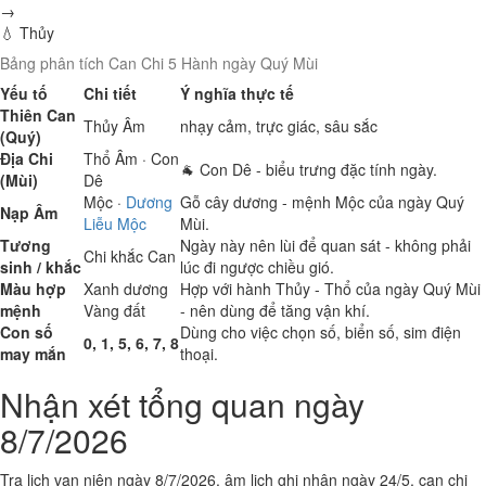
→
💧 Thủy
Bảng phân tích Can Chi 5 Hành ngày Quý Mùi
Yếu tố
Chi tiết
Ý nghĩa thực tế
Thiên Can
Thủy
Âm
nhạy cảm, trực giác, sâu sắc
(Quý)
Địa Chi
Thổ
Âm · Con
🐐 Con Dê - biểu trưng đặc tính ngày.
(Mùi)
Dê
Mộc
·
Dương
Gỗ cây dương - mệnh Mộc của ngày Quý
Nạp Âm
Liễu Mộc
Mùi.
Tương
Ngày này nên lùi để quan sát - không phải
Chi khắc Can
sinh / khắc
lúc đi ngược chiều gió.
Màu hợp
Xanh dương
Hợp với hành Thủy - Thổ của ngày Quý Mùi
mệnh
Vàng đất
- nên dùng để tăng vận khí.
Con số
Dùng cho việc chọn số, biển số, sim điện
0, 1, 5, 6, 7, 8
may mắn
thoại.
Nhận xét tổng quan ngày
8/7/2026
Tra lịch vạn niên ngày 8/7/2026, âm lịch ghi nhận ngày 24/5, can chi