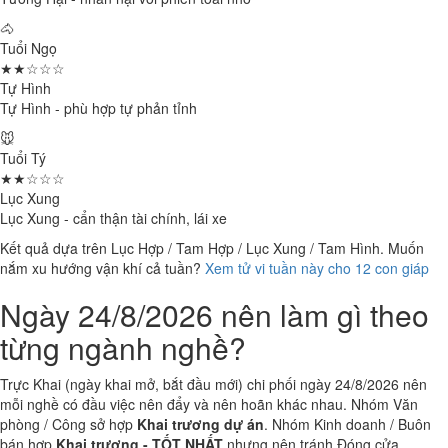
🐴
Tuổi Ngọ
★★☆☆☆
Tự Hình
Tự Hình - phù hợp tự phản tỉnh
🐭
Tuổi Tý
★★☆☆☆
Lục Xung
Lục Xung - cẩn thận tài chính, lái xe
Kết quả dựa trên Lục Hợp / Tam Hợp / Lục Xung / Tam Hình. Muốn
nắm xu hướng vận khí cả tuần?
Xem tử vi tuần này cho 12 con giáp
Ngày 24/8/2026 nên làm gì theo
từng ngành nghề?
Trực Khai (ngày khai mở, bắt đầu mới) chi phối ngày 24/8/2026 nên
mỗi nghề có đầu việc nên đẩy và nên hoãn khác nhau. Nhóm Văn
phòng / Công sở hợp
Khai trương dự án
. Nhóm Kinh doanh / Buôn
bán hợp
Khai trương - TỐT NHẤT
nhưng nên tránh Đóng cửa.