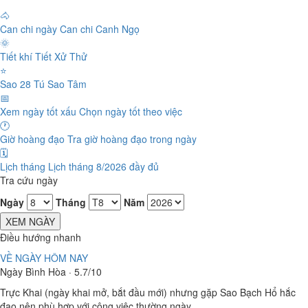
🐴
Can chi ngày
Can chi Canh Ngọ
🌞
Tiết khí
Tiết Xử Thử
⭐
Sao 28 Tú
Sao Tâm
📅
Xem ngày tốt xấu
Chọn ngày tốt theo việc
🕐
Giờ hoàng đạo
Tra giờ hoàng đạo trong ngày
🗓️
Lịch tháng
Lịch tháng 8/2026 đầy đủ
Tra cứu ngày
Ngày
Tháng
Năm
XEM NGÀY
Điều hướng nhanh
VỀ NGÀY HÔM NAY
Ngày Bình Hòa · 5.7/10
Trực Khai (ngày khai mở, bắt đầu mới) nhưng gặp Sao Bạch Hổ hắc
đạo nên phù hợp với công việc thường ngày.