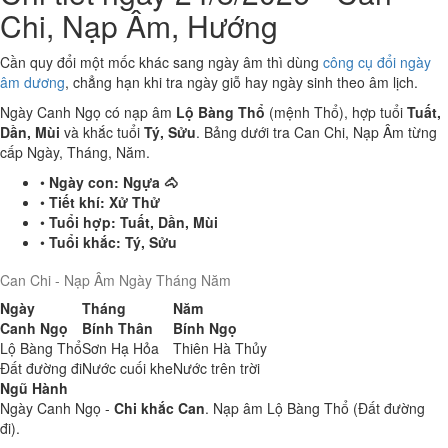
Chi, Nạp Âm, Hướng
Cần quy đổi một mốc khác sang ngày âm thì dùng
công cụ đổi ngày
âm dương
, chẳng hạn khi tra ngày giỗ hay ngày sinh theo âm lịch.
Ngày Canh Ngọ có nạp âm
Lộ Bàng Thổ
(mệnh Thổ), hợp tuổi
Tuất,
Dần, Mùi
và khắc tuổi
Tý, Sửu
. Bảng dưới tra Can Chi, Nạp Âm từng
cấp Ngày, Tháng, Năm.
•
Ngày con:
Ngựa 🐴
•
Tiết khí:
Xử Thử
•
Tuổi hợp:
Tuất, Dần, Mùi
•
Tuổi khắc:
Tý, Sửu
Can Chi - Nạp Âm Ngày Tháng Năm
Ngày
Tháng
Năm
Canh Ngọ
Bính Thân
Bính Ngọ
Lộ Bàng Thổ
Sơn Hạ Hỏa
Thiên Hà Thủy
Đất đường đi
Nước cuối khe
Nước trên trời
Ngũ Hành
Ngày Canh Ngọ -
Chi khắc Can
. Nạp âm Lộ Bàng Thổ (Đất đường
đi).