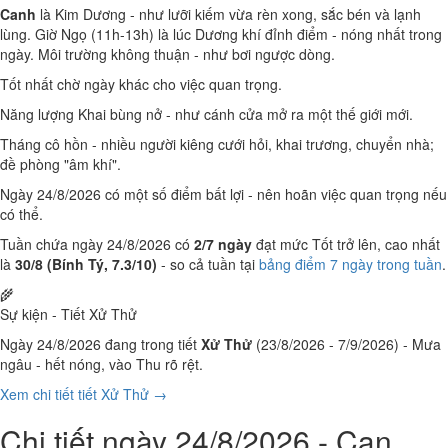
Canh
là Kim Dương - như lưỡi kiếm vừa rèn xong, sắc bén và lạnh
lùng. Giờ Ngọ (11h-13h) là lúc Dương khí đỉnh điểm - nóng nhất trong
ngày. Môi trường không thuận - như bơi ngược dòng.
Tốt nhất chờ ngày khác cho việc quan trọng.
Năng lượng Khai bùng nở - như cánh cửa mở ra một thế giới mới.
Tháng cô hồn - nhiều người kiêng cưới hỏi, khai trương, chuyển nhà;
đề phòng "âm khí".
Ngày 24/8/2026 có một số điểm bất lợi - nên hoãn việc quan trọng nếu
có thể.
Tuần chứa ngày 24/8/2026 có
2/7 ngày
đạt mức Tốt trở lên, cao nhất
là
30/8 (Bính Tý, 7.3/10)
- so cả tuần tại
bảng điểm 7 ngày trong tuần
.
🌾
Sự kiện - Tiết Xử Thử
Ngày 24/8/2026 đang trong tiết
Xử Thử
(23/8/2026 - 7/9/2026) - Mưa
ngâu - hết nóng, vào Thu rõ rệt.
Xem chi tiết tiết Xử Thử →
Chi tiết ngày 24/8/2026 - Can