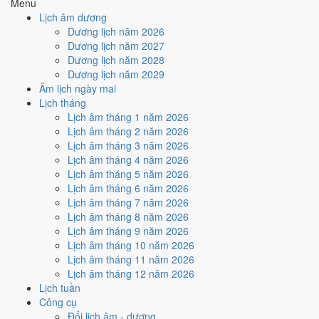
Menu
Cách tính ngày tốt
Lịch âm dương
🏗️
Động thổ - khởi công
Dương lịch năm 2026
6
/10
Tốt
Dương lịch năm 2027
Động thổ - khởi công hôm nay ở
mức tốt (6/10)
nhờ hợp
Trực
Dương lịch năm 2028
Khai
, nhưng Ngày Hắc Đạo kéo giảm điểm.
Dương lịch năm 2029
Âm lịch ngày mai
Cách tính ngày tốt
Lịch tháng
🏡
Nhập trạch - vào nhà mới
Lịch âm tháng 1 năm 2026
6
/10
Tốt
Lịch âm tháng 2 năm 2026
Nhập trạch - vào nhà mới hôm nay ở
mức tốt (6/10)
nhờ hợp
Lịch âm tháng 3 năm 2026
Trực Khai
, nhưng Ngày Hắc Đạo kéo giảm điểm.
Lịch âm tháng 4 năm 2026
Cách tính ngày tốt
Lịch âm tháng 5 năm 2026
🚗
Mua xe - tậu xe
Lịch âm tháng 6 năm 2026
6
/10
Tốt
Lịch âm tháng 7 năm 2026
Mua xe - tậu xe hôm nay ở
mức tốt (6/10)
nhờ hợp
Trực Khai
,
Lịch âm tháng 8 năm 2026
nhưng Ngày Hắc Đạo kéo giảm điểm.
Lịch âm tháng 9 năm 2026
Lịch âm tháng 10 năm 2026
Cách tính ngày tốt
Lịch âm tháng 11 năm 2026
✈️
Xuất hành - đi xa
Lịch âm tháng 12 năm 2026
6
/10
Tốt
Lịch tuần
Xuất hành - đi xa hôm nay ở
mức tốt (6/10)
nhờ hợp
Trực Khai
,
Công cụ
nhưng Ngày Hắc Đạo kéo giảm điểm.
Đổi lịch âm - dương