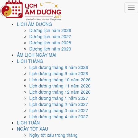
Togg
navig
LỊCH ÂM DƯƠNG
Trang chủ
Dương lịch năm 2026
Lịch năm 2026
Dương lịch năm 2027
Tháng 8/2026
Dương lịch năm 2028
Ngày 24/8/2026 (Canh Ngọ)
Dương lịch năm 2029
ÂM LỊCH NGÀY MAI
Xem ngày
24/8/2026
dương
LỊCH THÁNG
Lịch dương tháng 8 năm 2026
lịch - Ngày 12/7 âm lịch
Lịch dương tháng 9 năm 2026
Lịch dương tháng 10 năm 2026
(Canh Ngọ) tốt hay xấu?
Lịch dương tháng 11 năm 2026
Lịch dương tháng 12 năm 2026
Lịch dương tháng 1 năm 2027
Ngày 24/8/2026 dương lịch (Thứ Hai) là ngày 12/7/2026 âm lịch
,
Lịch dương tháng 2 năm 2027
tức ngày
Canh Ngọ
- Chi khắc Can, Trực Khai, Sao Tâm, nạp âm Lộ
Lịch dương tháng 3 năm 2027
Bàng Thổ. Tổng hòa, đây là
Ngày Bình Hòa
với điểm trung bình
Lịch dương tháng 4 năm 2027
5.7/10
cho các việc quan trọng. Giờ Hoàng Đạo trong ngày:
Tý, Sửu,
LỊCH TUẦN
Mão, Ngọ, Thân, Dậu
.
NGÀY TỐT XẤU
Ngày Dương
Ngày tốt xấu trong tháng