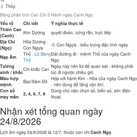
→
💧 Thủy
Bảng phân tích Can Chi 5 Hành ngày Canh Ngọ
Yếu tố
Chi tiết
Ý nghĩa thực tế
Thiên Can
Kim
Dương
quyết đoán, cứng rắn, trực tiếp
(Canh)
Địa Chi
Hỏa
Dương ·
🐴 Con Ngựa - biểu trưng đặc tính ngày.
(Ngọ)
Con Ngựa
Thổ
·
Lộ Bàng
Đất đường đi - mệnh Thổ của ngày Canh
Nạp Âm
Thổ
Ngọ.
Tương
Ngày này nên lùi để quan sát - không phải
Chi khắc Can
sinh / khắc
lúc đi ngược chiều gió.
Màu hợp
Hợp với hành Kim - Hỏa của ngày Canh Ngọ
Bạc/Xám
Đỏ
mệnh
- nên dùng để tăng vận khí.
Con số
Dùng cho việc chọn số, biển số, sim điện
2, 4, 6, 7, 9
may mắn
thoại.
Nhận xét tổng quan ngày
24/8/2026
Lịch âm ngày 24/8/2026 là 12/7, thuộc can chi
Canh Ngọ
.