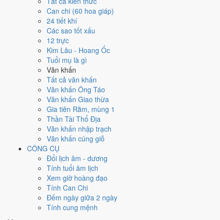
Tất cả kiến thức
việc gì?
Can chi (60 hoa giáp)
24 tiết khí
Các sao tốt xấu
Ngày 24/8/2026 đạt
5.7/10
trung bình cho 7 việc chính: cao nhất là
12 trực
Mở kho - xuất hàng (8/10)
, thấp nhất là
Cải táng - sang cát (3/10)
.
Kim Lâu - Hoang Ốc
Trực Khai (ngày khai mở, bắt đầu mới) nhưng gặp Sao Bạch Hổ hắc
Tuổi mụ là gì
đạo nên điểm từng việc chênh nhau như bảng dưới.
Văn khấn
💍
Cưới hỏi - đính hôn
Tất cả văn khấn
6
/10
Tốt
Văn khấn Ông Táo
Cưới hỏi - đính hôn hôm nay ở
mức tốt (6/10)
nhờ hợp
Trực
Văn khấn Giao thừa
Khai
, nhưng Ngày Hắc Đạo kéo giảm điểm.
Gia tiên Rằm, mùng 1
Thần Tài Thổ Địa
Cách tính ngày tốt
Văn khấn nhập trạch
🏪
Khai trương - mở cửa hàng
Văn khấn cúng giỗ
6
/10
Tốt
CÔNG CỤ
Khai trương - mở cửa hàng hôm nay ở
mức tốt (6/10)
nhờ hợp
Đổi lịch âm - dương
Trực Khai
, nhưng Ngày Hắc Đạo kéo giảm điểm.
Tính tuổi âm lịch
Cách tính ngày tốt
Xem giờ hoàng đạo
🤝
Ký hợp đồng - giao ước
Tính Can Chi
4
/10
Trung bình
Đếm ngày giữa 2 ngày
Ký hợp đồng - giao ước hôm nay ở
mức trung bình (4/10)
do
Tính cung mệnh
Ngày Hắc Đạo
gây bất lợi.