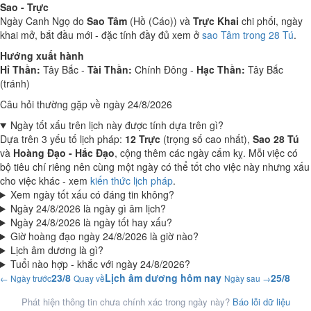
Sao - Trực
Ngày Canh Ngọ do
Sao Tâm
(Hồ (Cáo)) và
Trực Khai
chi phối, ngày
khai mở, bắt đầu mới - đặc tính đầy đủ xem ở
sao Tâm trong 28 Tú
.
Hướng xuất hành
Hỉ Thần:
Tây Bắc -
Tài Thần:
Chính Đông -
Hạc Thần:
Tây Bắc
(tránh)
Câu hỏi thường gặp về ngày 24/8/2026
Ngày tốt xấu trên lịch này được tính dựa trên gì?
Dựa trên 3 yếu tố lịch pháp:
12 Trực
(trọng số cao nhất),
Sao 28 Tú
và
Hoàng Đạo - Hắc Đạo
, cộng thêm các ngày cấm kỵ. Mỗi việc có
bộ tiêu chí riêng nên cùng một ngày có thể tốt cho việc này nhưng xấu
cho việc khác - xem
kiến thức lịch pháp
.
Xem ngày tốt xấu có đáng tin không?
Ngày 24/8/2026 là ngày gì âm lịch?
Ngày 24/8/2026 là ngày tốt hay xấu?
Giờ hoàng đạo ngày 24/8/2026 là giờ nào?
Lịch âm dương là gì?
Tuổi nào hợp - khắc với ngày 24/8/2026?
23/8
Lịch âm dương hôm nay
25/8
← Ngày trước
Quay về
Ngày sau →
Phát hiện thông tin chưa chính xác trong ngày này?
Báo lỗi dữ liệu