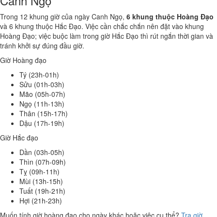
Canh Ngọ
Trong 12 khung giờ của ngày Canh Ngọ,
6 khung thuộc Hoàng Đạo
và 6 khung thuộc Hắc Đạo. Việc cần chắc chắn nên đặt vào khung
Hoàng Đạo; việc buộc làm trong giờ Hắc Đạo thì rút ngắn thời gian và
tránh khởi sự đúng đầu giờ.
Giờ Hoàng đạo
Tý (23h-01h)
Sửu (01h-03h)
Mão (05h-07h)
Ngọ (11h-13h)
Thân (15h-17h)
Dậu (17h-19h)
Giờ Hắc đạo
Dần (03h-05h)
Thìn (07h-09h)
Tỵ (09h-11h)
Mùi (13h-15h)
Tuất (19h-21h)
Hợi (21h-23h)
Muốn tính giờ hoàng đạo cho ngày khác hoặc việc cụ thể?
Tra giờ