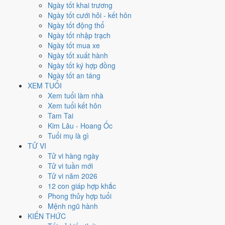
Thứ Hai
Ngày tốt khai trương
Ngày Âm
Ngày tốt cưới hỏi - kết hôn
Tháng 8 năm 2026
Ngày tốt động thổ
24
Ngày tốt nhập trạch
Tháng 7 âm năm 2026
Ngày tốt mua xe
12
Ngày tốt xuất hành
Tiết Xử Thử
Ngày tốt ký hợp đồng
Giờ
Ngày tốt an táng
Bính Tý
XEM TUỔI
Ngày 12
Xem tuổi làm nhà
Canh Ngọ
Xem tuổi kết hôn
Tháng 7
Tam Tai
Bính Thân
Kim Lâu - Hoang Ốc
Năm 2026
Tuổi mụ là gì
Bính Ngọ
TỬ VI
Tử vi hàng ngày
Ngày Canh Ngọ có Trực
Khai
(ngày khai mở, bắt đầu mới) nhưng gặp
Tử vi tuần mới
Sao
Bạch Hổ hắc đạo
. Điểm trung bình 7 việc chính
5.7/10
nên đây
Tử vi năm 2026
là
Ngày Bình Hòa
, phù hợp với công việc thường ngày.
12 con giáp hợp khắc
Phong thủy hợp tuổi
Tuổi
Tuất, Dần, Mùi
hợp ngày; tuổi
Tý
nên thận trọng (Lục Xung).
Mệnh ngũ hành
Ngày 24/8/2026 tốt hay xấu cho
KIẾN THỨC