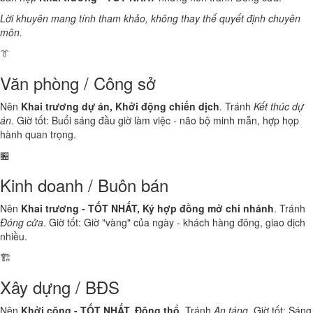
Lời khuyên mang tính tham khảo, không thay thế quyết định chuyên
môn.
👔
Văn phòng / Công sở
Nên
Khai trương dự án, Khởi động chiến dịch
. Tránh
Kết thúc dự
án
. Giờ tốt: Buổi sáng đầu giờ làm việc - não bộ minh mẫn, hợp họp
hành quan trọng.
🏪
Kinh doanh / Buôn bán
Nên
Khai trương - TỐT NHẤT, Ký hợp đồng mở chi nhánh
. Tránh
Đóng cửa
. Giờ tốt: Giờ "vàng" của ngày - khách hàng đông, giao dịch
nhiều.
🏗️
Xây dựng / BĐS
Nên
Khởi công - TỐT NHẤT, Động thổ
. Tránh
An táng
. Giờ tốt: Sáng