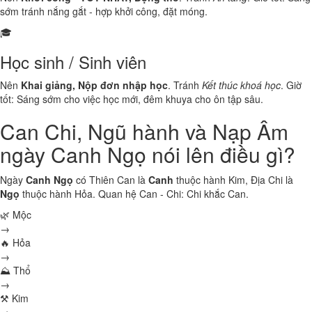
sớm tránh nắng gắt - hợp khởi công, đặt móng.
🎓
Học sinh / Sinh viên
Nên
Khai giảng, Nộp đơn nhập học
. Tránh
Kết thúc khoá học
. Giờ
tốt: Sáng sớm cho việc học mới, đêm khuya cho ôn tập sâu.
Can Chi, Ngũ hành và Nạp Âm
ngày Canh Ngọ nói lên điều gì?
Ngày
Canh Ngọ
có Thiên Can là
Canh
thuộc hành
Kim
, Địa Chi là
Ngọ
thuộc hành
Hỏa
. Quan hệ Can - Chi:
Chi khắc Can
.
🌿 Mộc
→
🔥 Hỏa
→
⛰ Thổ
→
⚒ Kim