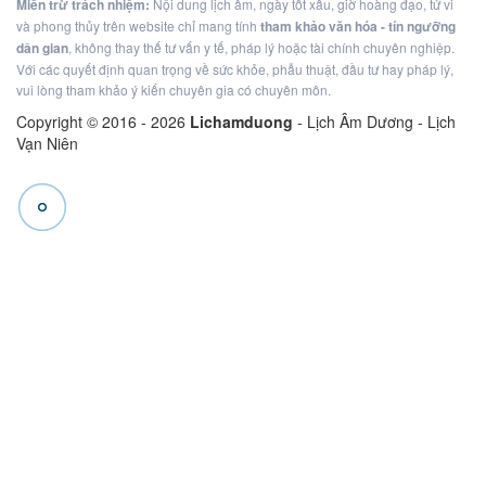
Miễn trừ trách nhiệm:
Nội dung lịch âm, ngày tốt xấu, giờ hoàng đạo, tử vi
và phong thủy trên website chỉ mang tính
tham khảo văn hóa - tín ngưỡng
dân gian
, không thay thế tư vấn y tế, pháp lý hoặc tài chính chuyên nghiệp.
Với các quyết định quan trọng về sức khỏe, phẫu thuật, đầu tư hay pháp lý,
vui lòng tham khảo ý kiến chuyên gia có chuyên môn.
Copyright © 2016 -
2026
Lichamduong
- Lịch Âm Dương - Lịch
Vạn Niên