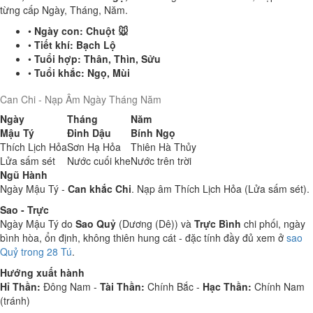
từng cấp Ngày, Tháng, Năm.
•
Ngày con:
Chuột 🐭
•
Tiết khí:
Bạch Lộ
•
Tuổi hợp:
Thân, Thìn, Sửu
•
Tuổi khắc:
Ngọ, Mùi
Can Chi - Nạp Âm Ngày Tháng Năm
Ngày
Tháng
Năm
Mậu Tý
Đinh Dậu
Bính Ngọ
Thích Lịch Hỏa
Sơn Hạ Hỏa
Thiên Hà Thủy
Lửa sấm sét
Nước cuối khe
Nước trên trời
Ngũ Hành
Ngày Mậu Tý -
Can khắc Chi
. Nạp âm Thích Lịch Hỏa (Lửa sấm sét).
Sao - Trực
Ngày Mậu Tý do
Sao Quỷ
(Dương (Dê)) và
Trực Bình
chi phối, ngày
bình hòa, ổn định, không thiên hung cát - đặc tính đầy đủ xem ở
sao
Quỷ trong 28 Tú
.
Hướng xuất hành
Hỉ Thần:
Đông Nam -
Tài Thần:
Chính Bắc -
Hạc Thần:
Chính Nam
(tránh)