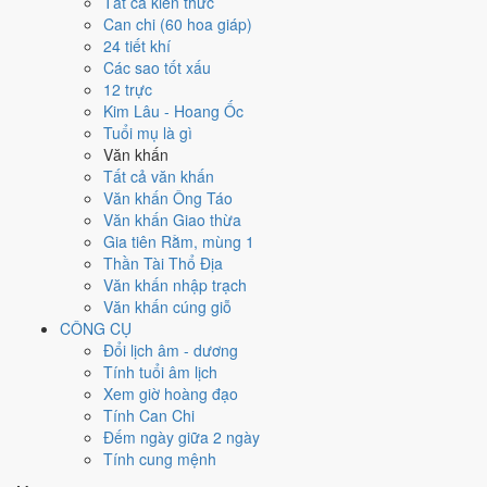
Tất cả kiến thức
tốt hơn
để thay thế, xem mục xử lý bên dưới.
Can chi (60 hoa giáp)
24 tiết khí
Ngày 11/9/2026 tốt hay xấu cho
Các sao tốt xấu
12 trực
việc gì?
Kim Lâu - Hoang Ốc
Tuổi mụ là gì
Ngày 11/9/2026 đạt
5.0/10
trung bình cho 7 việc chính: cao nhất là
An
Văn khấn
táng - chôn cất (8/10)
, thấp nhất là
Kết bạn - gặp gỡ (4/10)
. Trực
Tất cả văn khấn
Bình (ngày bình hòa, ổn định, không thiên hung cát) nhưng gặp Sao
Văn khấn Ông Táo
Tư Mệnh hoàng đạo nên điểm từng việc chênh nhau như bảng dưới.
Văn khấn Giao thừa
Gia tiên Rằm, mùng 1
💍
Cưới hỏi - đính hôn
Thần Tài Thổ Địa
5
/10
Trung bình
Văn khấn nhập trạch
Cưới hỏi - đính hôn hôm nay ở
mức trung bình (5/10)
nhờ hợp
Văn khấn cúng giỗ
Ngày Hoàng Đạo
, nhưng Sao Quỷ kéo giảm điểm.
CÔNG CỤ
Cách tính ngày tốt
Đổi lịch âm - dương
🏪
Khai trương - mở cửa hàng
Tính tuổi âm lịch
5
/10
Trung bình
Xem giờ hoàng đạo
Khai trương - mở cửa hàng hôm nay ở
mức trung bình (5/10)
Tính Can Chi
nhờ hợp
Ngày Hoàng Đạo
, nhưng Sao Quỷ kéo giảm điểm.
Đếm ngày giữa 2 ngày
Tính cung mệnh
Cách tính ngày tốt
🤝
Ký hợp đồng - giao ước