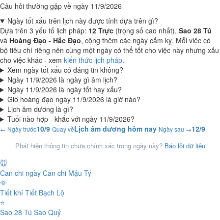
Câu hỏi thường gặp về ngày 11/9/2026
Ngày tốt xấu trên lịch này được tính dựa trên gì?
Dựa trên 3 yếu tố lịch pháp:
12 Trực
(trọng số cao nhất),
Sao 28 Tú
và
Hoàng Đạo - Hắc Đạo
, cộng thêm các ngày cấm kỵ. Mỗi việc có
bộ tiêu chí riêng nên cùng một ngày có thể tốt cho việc này nhưng xấu
cho việc khác - xem
kiến thức lịch pháp
.
Xem ngày tốt xấu có đáng tin không?
Ngày 11/9/2026 là ngày gì âm lịch?
Ngày 11/9/2026 là ngày tốt hay xấu?
Giờ hoàng đạo ngày 11/9/2026 là giờ nào?
Lịch âm dương là gì?
Tuổi nào hợp - khắc với ngày 11/9/2026?
10/9
Lịch âm dương hôm nay
12/9
← Ngày trước
Quay về
Ngày sau →
Phát hiện thông tin chưa chính xác trong ngày này?
Báo lỗi dữ liệu
🐭
Can chi ngày
Can chi Mậu Tý
🌞
Tiết khí
Tiết Bạch Lộ
⭐
Sao 28 Tú
Sao Quỷ