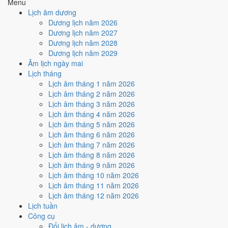
Menu
5
/10
Trung bình
Lịch âm dương
Ký hợp đồng - giao ước hôm nay ở
mức trung bình (5/10)
nhờ
Dương lịch năm 2026
hợp
Ngày Hoàng Đạo
, nhưng Sao Quỷ kéo giảm điểm.
Dương lịch năm 2027
Dương lịch năm 2028
Cách tính ngày tốt
Dương lịch năm 2029
🏗️
Động thổ - khởi công
Âm lịch ngày mai
5
/10
Trung bình
Lịch tháng
Động thổ - khởi công hôm nay ở
mức trung bình (5/10)
nhờ
Lịch âm tháng 1 năm 2026
hợp
Ngày Hoàng Đạo
, nhưng Sao Quỷ kéo giảm điểm.
Lịch âm tháng 2 năm 2026
Cách tính ngày tốt
Lịch âm tháng 3 năm 2026
🏡
Nhập trạch - vào nhà mới
Lịch âm tháng 4 năm 2026
5
/10
Trung bình
Lịch âm tháng 5 năm 2026
Nhập trạch - vào nhà mới hôm nay ở
mức trung bình (5/10)
Lịch âm tháng 6 năm 2026
nhờ hợp
Ngày Hoàng Đạo
, nhưng Sao Quỷ kéo giảm điểm.
Lịch âm tháng 7 năm 2026
Lịch âm tháng 8 năm 2026
Cách tính ngày tốt
Lịch âm tháng 9 năm 2026
🚗
Mua xe - tậu xe
Lịch âm tháng 10 năm 2026
5
/10
Trung bình
Lịch âm tháng 11 năm 2026
Mua xe - tậu xe hôm nay ở
mức trung bình (5/10)
nhờ hợp
Lịch âm tháng 12 năm 2026
Ngày Hoàng Đạo
, nhưng Sao Quỷ kéo giảm điểm.
Lịch tuần
Cách tính ngày tốt
Công cụ
✈️
Xuất hành - đi xa
Đổi lịch âm - dương