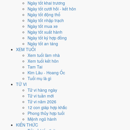
Thứ Sáu
Ngày tốt khai trương
Ngày Âm
Ngày tốt cưới hỏi - kết hôn
Tháng 9 năm 2026
Ngày tốt động thổ
11
Ngày tốt nhập trạch
Tháng 8 âm năm 2026
Ngày tốt mua xe
1
Ngày tốt xuất hành
Tiết Bạch Lộ
Ngày tốt ký hợp đồng
Giờ
Ngày tốt an táng
Nhâm Tý
XEM TUỔI
Ngày 1
Xem tuổi làm nhà
Mậu Tý
Xem tuổi kết hôn
Tháng 8
Tam Tai
Đinh Dậu
Kim Lâu - Hoang Ốc
Năm 2026
Tuổi mụ là gì
Bính Ngọ
TỬ VI
Tử vi hàng ngày
Ngày Mậu Tý có Trực
Bình
(ngày bình hòa, ổn định, không thiên hung
Tử vi tuần mới
cát) nhưng gặp Sao
Tư Mệnh hoàng đạo
. Điểm trung bình 7 việc
Tử vi năm 2026
chính
5.0/10
nên đây là
Ngày Bình Hòa
, phù hợp với công việc
12 con giáp hợp khắc
thường ngày.
Phong thủy hợp tuổi
Mệnh ngũ hành
Tuổi
Thân, Thìn, Sửu
hợp ngày; tuổi
Ngọ
nên thận trọng (Lục Xung).
KIẾN THỨC
Ngày 11/9/2026 chỉ đạt
5.0/10
cho việc trọng đại. Có
2 ngày gần đây