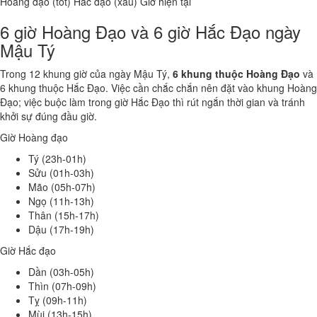
Hoàng đạo (tốt)
Hắc đạo (xấu)
Giờ hiện tại
6 giờ Hoàng Đạo và 6 giờ Hắc Đạo ngày
Mậu Tý
Trong 12 khung giờ của ngày Mậu Tý,
6 khung thuộc Hoàng Đạo
và
6 khung thuộc Hắc Đạo. Việc cần chắc chắn nên đặt vào khung Hoàng
Đạo; việc buộc làm trong giờ Hắc Đạo thì rút ngắn thời gian và tránh
khởi sự đúng đầu giờ.
Giờ Hoàng đạo
Tý (23h-01h)
Sửu (01h-03h)
Mão (05h-07h)
Ngọ (11h-13h)
Thân (15h-17h)
Dậu (17h-19h)
Giờ Hắc đạo
Dần (03h-05h)
Thìn (07h-09h)
Tỵ (09h-11h)
Mùi (13h-15h)