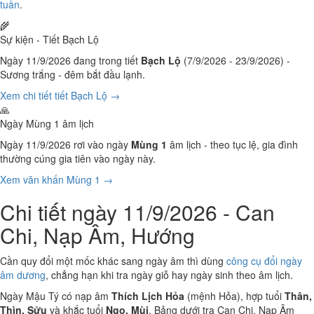
tuần
.
🌾
Sự kiện - Tiết Bạch Lộ
Ngày 11/9/2026 đang trong tiết
Bạch Lộ
(7/9/2026 - 23/9/2026) -
Sương trắng - đêm bắt đầu lạnh.
Xem chi tiết tiết Bạch Lộ →
🙏
Ngày Mùng 1 âm lịch
Ngày 11/9/2026 rơi vào ngày
Mùng 1
âm lịch - theo tục lệ, gia đình
thường cúng gia tiên vào ngày này.
Xem văn khấn Mùng 1 →
Chi tiết ngày 11/9/2026 - Can
Chi, Nạp Âm, Hướng
Cần quy đổi một mốc khác sang ngày âm thì dùng
công cụ đổi ngày
âm dương
, chẳng hạn khi tra ngày giỗ hay ngày sinh theo âm lịch.
Ngày Mậu Tý có nạp âm
Thích Lịch Hỏa
(mệnh Hỏa), hợp tuổi
Thân,
Thìn, Sửu
và khắc tuổi
Ngọ, Mùi
. Bảng dưới tra Can Chi, Nạp Âm