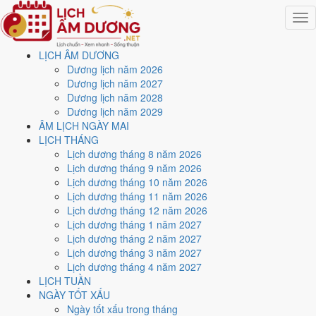
Togg
navig
LỊCH ÂM DƯƠNG
Trang chủ
Dương lịch năm 2026
Lịch năm 2026
Dương lịch năm 2027
Tháng 9/2026
Dương lịch năm 2028
Ngày 11/9/2026 (Mậu Tý)
Dương lịch năm 2029
ÂM LỊCH NGÀY MAI
Xem ngày
11/9/2026
dương
LỊCH THÁNG
Lịch dương tháng 8 năm 2026
lịch - Ngày 1/8 âm lịch (Mậu
Lịch dương tháng 9 năm 2026
Lịch dương tháng 10 năm 2026
Tý) tốt hay xấu?
Lịch dương tháng 11 năm 2026
Lịch dương tháng 12 năm 2026
Lịch dương tháng 1 năm 2027
Ngày 11/9/2026 dương lịch (Thứ Sáu) là ngày 1/8/2026 âm lịch
,
Lịch dương tháng 2 năm 2027
tức ngày
Mậu Tý
- Can khắc Chi, Trực Bình, Sao Quỷ, nạp âm Thích
Lịch dương tháng 3 năm 2027
Lịch Hỏa. Tổng hòa, đây là
Ngày Bình Hòa
với điểm trung bình
5.0/10
Lịch dương tháng 4 năm 2027
cho các việc quan trọng. Giờ Hoàng Đạo trong ngày:
Tý, Sửu, Mão,
LỊCH TUẦN
Ngọ, Thân, Dậu
.
NGÀY TỐT XẤU
Ngày Dương
Ngày tốt xấu trong tháng