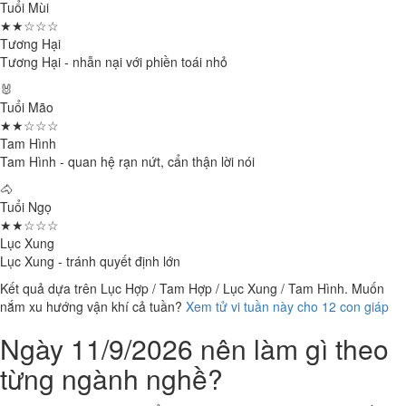
Tuổi Mùi
★★☆☆☆
Tương Hại
Tương Hại - nhẫn nại với phiền toái nhỏ
🐰
Tuổi Mão
★★☆☆☆
Tam Hình
Tam Hình - quan hệ rạn nứt, cẩn thận lời nói
🐴
Tuổi Ngọ
★★☆☆☆
Lục Xung
Lục Xung - tránh quyết định lớn
Kết quả dựa trên Lục Hợp / Tam Hợp / Lục Xung / Tam Hình. Muốn
nắm xu hướng vận khí cả tuần?
Xem tử vi tuần này cho 12 con giáp
Ngày 11/9/2026 nên làm gì theo
từng ngành nghề?