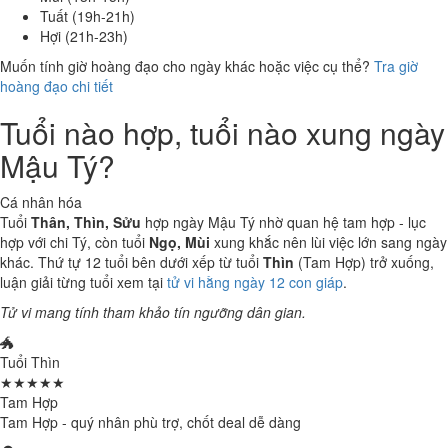
Tuất (19h-21h)
Hợi (21h-23h)
Muốn tính giờ hoàng đạo cho ngày khác hoặc việc cụ thể?
Tra giờ
hoàng đạo chi tiết
Tuổi nào hợp, tuổi nào xung ngày
Mậu Tý?
Cá nhân hóa
Tuổi
Thân, Thìn, Sửu
hợp ngày Mậu Tý nhờ quan hệ tam hợp - lục
hợp với chi Tý, còn tuổi
Ngọ, Mùi
xung khắc nên lùi việc lớn sang ngày
khác. Thứ tự 12 tuổi bên dưới xếp từ tuổi
Thìn
(Tam Hợp) trở xuống,
luận giải từng tuổi xem tại
tử vi hằng ngày 12 con giáp
.
Tử vi mang tính tham khảo tín ngưỡng dân gian.
🐲
Tuổi Thìn
★★★★★
Tam Hợp
Tam Hợp - quý nhân phù trợ, chốt deal dễ dàng