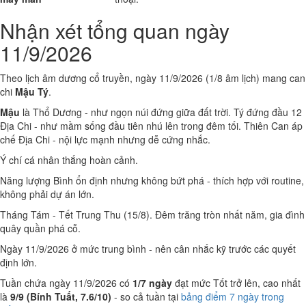
Nhận xét tổng quan ngày
11/9/2026
Theo lịch âm dương cổ truyền, ngày 11/9/2026 (1/8 âm lịch) mang can
chi
Mậu Tý
.
Mậu
là Thổ Dương - như ngọn núi đứng giữa đất trời. Tý đứng đầu 12
Địa Chi - như mầm sống đầu tiên nhú lên trong đêm tối. Thiên Can áp
chế Địa Chi - nội lực mạnh nhưng dễ cứng nhắc.
Ý chí cá nhân thắng hoàn cảnh.
Năng lượng Bình ổn định nhưng không bứt phá - thích hợp với routine,
không phải dự án lớn.
Tháng Tám - Tết Trung Thu (15/8). Đêm trăng tròn nhất năm, gia đình
quây quần phá cỗ.
Ngày 11/9/2026 ở mức trung bình - nên cân nhắc kỹ trước các quyết
định lớn.
Tuần chứa ngày 11/9/2026 có
1/7 ngày
đạt mức Tốt trở lên, cao nhất
là
9/9 (Bính Tuất, 7.6/10)
- so cả tuần tại
bảng điểm 7 ngày trong