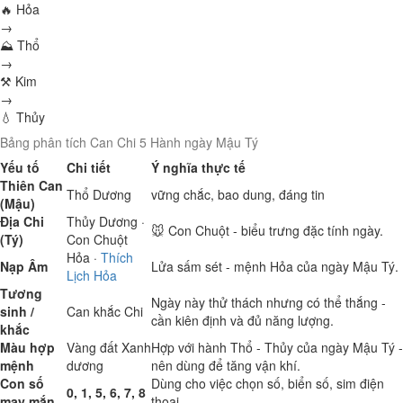
🔥 Hỏa
→
⛰ Thổ
→
⚒ Kim
→
💧 Thủy
Bảng phân tích Can Chi 5 Hành ngày Mậu Tý
Yếu tố
Chi tiết
Ý nghĩa thực tế
Thiên Can
Thổ
Dương
vững chắc, bao dung, đáng tin
(Mậu)
Địa Chi
Thủy
Dương ·
🐭 Con Chuột - biểu trưng đặc tính ngày.
(Tý)
Con Chuột
Hỏa
·
Thích
Nạp Âm
Lửa sấm sét - mệnh Hỏa của ngày Mậu Tý.
Lịch Hỏa
Tương
Ngày này thử thách nhưng có thể thắng -
sinh /
Can khắc Chi
cần kiên định và đủ năng lượng.
khắc
Màu hợp
Vàng đất
Xanh
Hợp với hành Thổ - Thủy của ngày Mậu Tý -
mệnh
dương
nên dùng để tăng vận khí.
Con số
Dùng cho việc chọn số, biển số, sim điện
0, 1, 5, 6, 7, 8
may mắn
thoại.