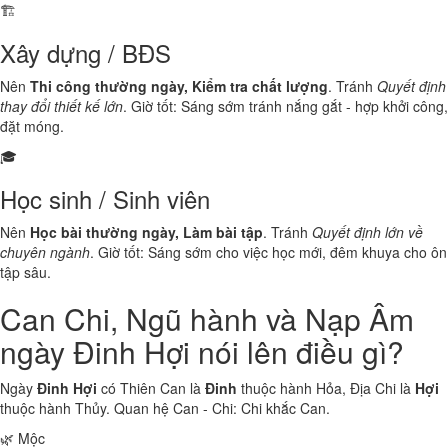
🏗️
Xây dựng / BĐS
Nên
Thi công thường ngày, Kiểm tra chất lượng
. Tránh
Quyết định
thay đổi thiết kế lớn
. Giờ tốt: Sáng sớm tránh nắng gắt - hợp khởi công,
đặt móng.
🎓
Học sinh / Sinh viên
Nên
Học bài thường ngày, Làm bài tập
. Tránh
Quyết định lớn về
chuyên ngành
. Giờ tốt: Sáng sớm cho việc học mới, đêm khuya cho ôn
tập sâu.
Can Chi, Ngũ hành và Nạp Âm
ngày Đinh Hợi nói lên điều gì?
Ngày
Đinh Hợi
có Thiên Can là
Đinh
thuộc hành
Hỏa
, Địa Chi là
Hợi
thuộc hành
Thủy
. Quan hệ Can - Chi:
Chi khắc Can
.
🌿 Mộc