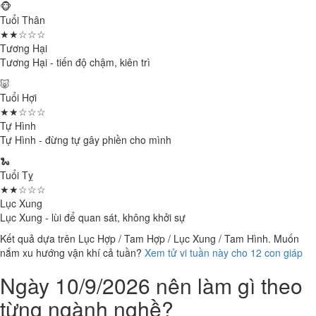
🐵
Tuổi Thân
★★☆☆☆
Tương Hại
Tương Hại - tiến độ chậm, kiên trì
🐷
Tuổi Hợi
★★☆☆☆
Tự Hình
Tự Hình - đừng tự gây phiền cho mình
🐍
Tuổi Tỵ
★★☆☆☆
Lục Xung
Lục Xung - lùi để quan sát, không khởi sự
Kết quả dựa trên Lục Hợp / Tam Hợp / Lục Xung / Tam Hình. Muốn
nắm xu hướng vận khí cả tuần?
Xem tử vi tuần này cho 12 con giáp
Ngày 10/9/2026 nên làm gì theo
từng ngành nghề?