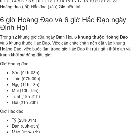
0
1
2
3
4
5
6
7
8
9
10
11
12
13
14
15
16
17
18
19
20
21
22
23
Hoàng đạo (tốt)
Hắc đạo (xấu)
Giờ hiện tại
6 giờ Hoàng Đạo và 6 giờ Hắc Đạo ngày
Đinh Hợi
Trong 12 khung giờ của ngày Đinh Hợi,
6 khung thuộc Hoàng Đạo
và 6 khung thuộc Hắc Đạo. Việc cần chắc chắn nên đặt vào khung
Hoàng Đạo; việc buộc làm trong giờ Hắc Đạo thì rút ngắn thời gian và
tránh khởi sự đúng đầu giờ.
Giờ Hoàng đạo
Sửu (01h-03h)
Thìn (07h-09h)
Ngọ (11h-13h)
Mùi (13h-15h)
Tuất (19h-21h)
Hợi (21h-23h)
Giờ Hắc đạo
Tý (23h-01h)
Dần (03h-05h)
Mão (05h-07h)