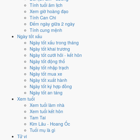
✈️
Xuất hành - đi xa
Tính tuổi âm lịch
4
/10
Trung bình
Xem giờ hoàng đạo
Xuất hành - đi xa hôm nay ở
mức trung bình (4/10)
do
Ngày
Tính Can Chi
Hắc Đạo
gây bất lợi.
Đếm ngày giữa 2 ngày
Tính cung mệnh
Cách tính ngày tốt
Ngày tốt xấu
Tìm hiểu cách chấm:
Trực Bình nghĩa là gì
·
Sao Tỉnh trong 28 Tú
·
Ngày tốt xấu trong tháng
phân biệt Hoàng Đạo - Hắc Đạo
·
Can Chi và Ngũ hành ngày
Ngày tốt khai trương
Điểm số tổng hợp từ Trực, Sao 28 Tú và Hoàng Đạo - Hắc Đạo.
So
Ngày tốt cưới hỏi - kết hôn
sánh cả tháng
Ngày tốt động thổ
Ngày tốt nhập trạch
Nếu ngày 10/9/2026 không hợp
Ngày tốt mua xe
việc của bạn thì sao?
Ngày tốt xuất hành
Ngày tốt ký hợp đồng
Ngày tốt an táng
Lịch của bạn rơi đúng ngày 10/9 thì vẫn còn cách xoay. Hai việc bị
Xem tuổi
chấm thấp nhất hôm nay là
học hành (4/10) và chữa bệnh (tham
Xem tuổi làm nhà
khảo) (4/10)
. Có
3 cách hạ rủi ro
mà vẫn giữ được lịch của bạn.
Xem tuổi kết hôn
Coi việc vào giờ Hoàng Đạo trong chính ngày này.
Khung
Tam Tai
Thìn (07h-09h)
rơi đúng giờ hành chính nên dễ sắp xếp nhất
Kim Lâu - Hoang Ốc
cho việc buộc phải làm đúng ngày 10/9/2026. Bảng đủ 6 giờ
Tuổi mụ là gì
Hoàng Đạo và 6 giờ Hắc Đạo nằm ngay mục kế tiếp.
Tử vi