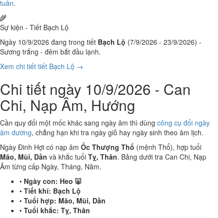
tuần
.
🌾
Sự kiện - Tiết Bạch Lộ
Ngày 10/9/2026 đang trong tiết
Bạch Lộ
(7/9/2026 - 23/9/2026) -
Sương trắng - đêm bắt đầu lạnh.
Xem chi tiết tiết Bạch Lộ →
Chi tiết ngày 10/9/2026 - Can
Chi, Nạp Âm, Hướng
Cần quy đổi một mốc khác sang ngày âm thì dùng
công cụ đổi ngày
âm dương
, chẳng hạn khi tra ngày giỗ hay ngày sinh theo âm lịch.
Ngày Đinh Hợi có nạp âm
Ốc Thượng Thổ
(mệnh Thổ), hợp tuổi
Mão, Mùi, Dần
và khắc tuổi
Tỵ, Thân
. Bảng dưới tra Can Chi, Nạp
Âm từng cấp Ngày, Tháng, Năm.
•
Ngày con:
Heo 🐷
•
Tiết khí:
Bạch Lộ
•
Tuổi hợp:
Mão, Mùi, Dần
•
Tuổi khắc:
Tỵ, Thân