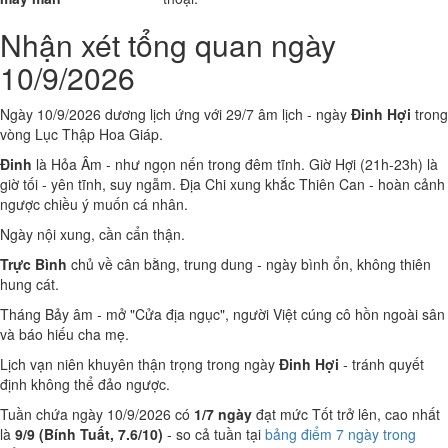
Nhận xét tổng quan ngày
10/9/2026
Ngày 10/9/2026 dương lịch ứng với 29/7 âm lịch - ngày
Đinh Hợi
trong
vòng Lục Thập Hoa Giáp.
Đinh
là Hỏa Âm - như ngọn nến trong đêm tĩnh. Giờ Hợi (21h-23h) là
giờ tối - yên tĩnh, suy ngẫm. Địa Chi xung khắc Thiên Can - hoàn cảnh
ngược chiều ý muốn cá nhân.
Ngày nội xung, cần cẩn thận.
Trực Bình
chủ về cân bằng, trung dung - ngày bình ổn, không thiên
hung cát.
Tháng Bảy âm - mở "Cửa địa ngục", người Việt cúng cô hồn ngoài sân
và báo hiếu cha mẹ.
Lịch vạn niên khuyên thận trọng trong ngày
Đinh Hợi
- tránh quyết
định không thể đảo ngược.
Tuần chứa ngày 10/9/2026 có
1/7 ngày
đạt mức Tốt trở lên, cao nhất
là
9/9 (Bính Tuất, 7.6/10)
- so cả tuần tại
bảng điểm 7 ngày trong