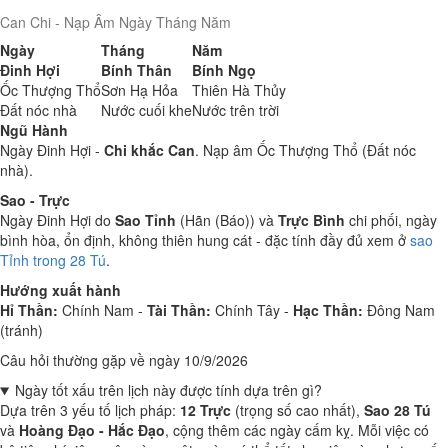
Can Chi - Nạp Âm Ngày Tháng Năm
Ngày
Tháng
Năm
Đinh Hợi
Bính Thân
Bính Ngọ
Ốc Thượng Thổ
Sơn Hạ Hỏa
Thiên Hà Thủy
Đất nóc nhà
Nước cuối khe
Nước trên trời
Ngũ Hành
Ngày Đinh Hợi -
Chi khắc Can
. Nạp âm Ốc Thượng Thổ (Đất nóc
nhà).
Sao - Trực
Ngày Đinh Hợi do
Sao Tỉnh
(Hãn (Báo)) và
Trực Bình
chi phối, ngày
bình hòa, ổn định, không thiên hung cát - đặc tính đầy đủ xem ở
sao
Tỉnh trong 28 Tú
.
Hướng xuất hành
Hỉ Thần:
Chính Nam -
Tài Thần:
Chính Tây -
Hạc Thần:
Đông Nam
(tránh)
Câu hỏi thường gặp về ngày 10/9/2026
Ngày tốt xấu trên lịch này được tính dựa trên gì?
Dựa trên 3 yếu tố lịch pháp:
12 Trực
(trọng số cao nhất),
Sao 28 Tú
và
Hoàng Đạo - Hắc Đạo
, cộng thêm các ngày cấm kỵ. Mỗi việc có