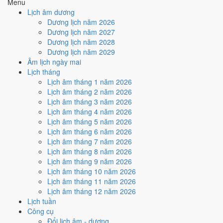
Menu
🤝
Ký hợp đồng - giao ước
Lịch âm dương
4
/10
Trung bình
Dương lịch năm 2026
Ký hợp đồng - giao ước hôm nay ở
mức trung bình (4/10)
do
Dương lịch năm 2027
Ngày Hắc Đạo
gây bất lợi.
Dương lịch năm 2028
Dương lịch năm 2029
Cách tính ngày tốt
Âm lịch ngày mai
🏗️
Động thổ - khởi công
Lịch tháng
4
/10
Trung bình
Lịch âm tháng 1 năm 2026
Động thổ - khởi công hôm nay ở
mức trung bình (4/10)
do
Lịch âm tháng 2 năm 2026
Ngày Hắc Đạo
gây bất lợi.
Lịch âm tháng 3 năm 2026
Cách tính ngày tốt
Lịch âm tháng 4 năm 2026
🏡
Nhập trạch - vào nhà mới
Lịch âm tháng 5 năm 2026
4
/10
Trung bình
Lịch âm tháng 6 năm 2026
Nhập trạch - vào nhà mới hôm nay ở
mức trung bình (4/10)
do
Lịch âm tháng 7 năm 2026
Ngày Hắc Đạo
gây bất lợi.
Lịch âm tháng 8 năm 2026
Lịch âm tháng 9 năm 2026
Cách tính ngày tốt
Lịch âm tháng 10 năm 2026
🚗
Mua xe - tậu xe
Lịch âm tháng 11 năm 2026
4
/10
Trung bình
Lịch âm tháng 12 năm 2026
Mua xe - tậu xe hôm nay ở
mức trung bình (4/10)
do
Ngày
Lịch tuần
Hắc Đạo
gây bất lợi.
Công cụ
Cách tính ngày tốt
Đổi lịch âm - dương