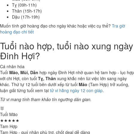
Tỵ (09h-11h)
Thân (15h-17h)
Dậu (17h-19h)
Muốn tính giờ hoàng đạo cho ngày khác hoặc việc cụ thể?
Tra giờ
hoàng đạo chi tiết
Tuổi nào hợp, tuổi nào xung ngày
Đinh Hợi?
Cá nhân hóa
Tuổi
Mão, Mùi, Dần
hợp ngày Đinh Hợi nhờ quan hệ tam hợp - lục hợp
với chi Hợi, còn tuổi
Tỵ, Thân
xung khắc nên lùi việc lớn sang ngày
khác. Thứ tự 12 tuổi bên dưới xếp từ tuổi
Mão
(Tam Hợp) trở xuống,
luận giải từng tuổi xem tại
tử vi hằng ngày 12 con giáp
.
Tử vi mang tính tham khảo tín ngưỡng dân gian.
🐰
Tuổi Mão
★★★★★
Tam Hợp
Tam Hợp - quý nhân phù trợ, chốt deal dễ dàng