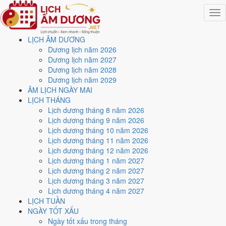
Togg
navig
LỊCH ÂM DƯƠNG
Trang chủ
Dương lịch năm 2026
Lịch năm 2026
Dương lịch năm 2027
Tháng 9/2026
Dương lịch năm 2028
Ngày 10/9/2026 (Đinh Hợi)
Dương lịch năm 2029
ÂM LỊCH NGÀY MAI
Xem ngày
10/9/2026
dương
LỊCH THÁNG
Lịch dương tháng 8 năm 2026
lịch - Ngày 29/7 âm lịch
Lịch dương tháng 9 năm 2026
Lịch dương tháng 10 năm 2026
(Đinh Hợi) tốt hay xấu?
Lịch dương tháng 11 năm 2026
Lịch dương tháng 12 năm 2026
Lịch dương tháng 1 năm 2027
Ngày 10/9/2026 dương lịch (Thứ Năm) là ngày 29/7/2026 âm lịch
,
Lịch dương tháng 2 năm 2027
tức ngày
Đinh Hợi
- Chi khắc Can, Trực Bình, Sao Tỉnh, nạp âm Ốc
Lịch dương tháng 3 năm 2027
Thượng Thổ. Tổng hòa, đây là
Ngày Hung
với điểm trung bình
4.0/10
Lịch dương tháng 4 năm 2027
cho các việc quan trọng. Giờ Hoàng Đạo trong ngày:
Sửu, Thìn, Ngọ,
LỊCH TUẦN
Mùi, Tuất, Hợi
.
NGÀY TỐT XẤU
Ngày Dương
Ngày tốt xấu trong tháng