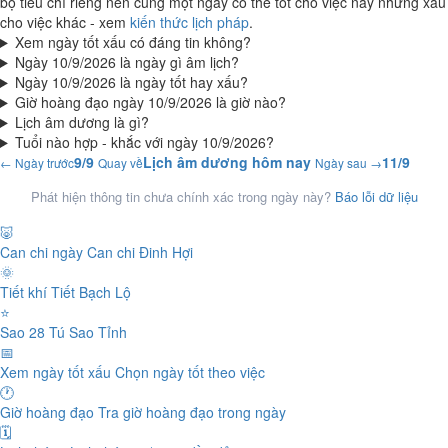
bộ tiêu chí riêng nên cùng một ngày có thể tốt cho việc này nhưng xấu
cho việc khác - xem
kiến thức lịch pháp
.
Xem ngày tốt xấu có đáng tin không?
Ngày 10/9/2026 là ngày gì âm lịch?
Ngày 10/9/2026 là ngày tốt hay xấu?
Giờ hoàng đạo ngày 10/9/2026 là giờ nào?
Lịch âm dương là gì?
Tuổi nào hợp - khắc với ngày 10/9/2026?
9/9
Lịch âm dương hôm nay
11/9
← Ngày trước
Quay về
Ngày sau →
Phát hiện thông tin chưa chính xác trong ngày này?
Báo lỗi dữ liệu
🐷
Can chi ngày
Can chi Đinh Hợi
🌞
Tiết khí
Tiết Bạch Lộ
⭐
Sao 28 Tú
Sao Tỉnh
📅
Xem ngày tốt xấu
Chọn ngày tốt theo việc
🕐
Giờ hoàng đạo
Tra giờ hoàng đạo trong ngày
🗓️