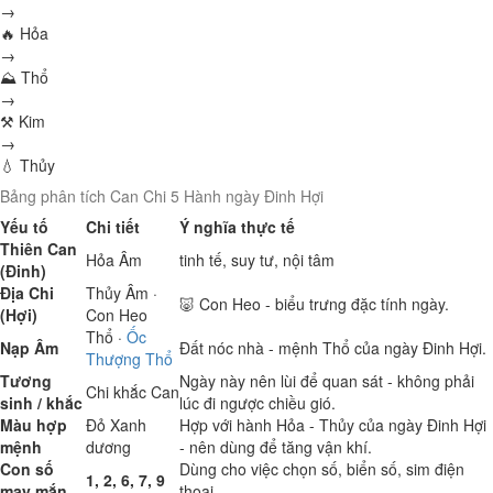
→
🔥 Hỏa
→
⛰ Thổ
→
⚒ Kim
→
💧 Thủy
Bảng phân tích Can Chi 5 Hành ngày Đinh Hợi
Yếu tố
Chi tiết
Ý nghĩa thực tế
Thiên Can
Hỏa
Âm
tinh tế, suy tư, nội tâm
(Đinh)
Địa Chi
Thủy
Âm ·
🐷 Con Heo - biểu trưng đặc tính ngày.
(Hợi)
Con Heo
Thổ
·
Ốc
Nạp Âm
Đất nóc nhà - mệnh Thổ của ngày Đinh Hợi.
Thượng Thổ
Tương
Ngày này nên lùi để quan sát - không phải
Chi khắc Can
sinh / khắc
lúc đi ngược chiều gió.
Màu hợp
Đỏ
Xanh
Hợp với hành Hỏa - Thủy của ngày Đinh Hợi
mệnh
dương
- nên dùng để tăng vận khí.
Con số
Dùng cho việc chọn số, biển số, sim điện
1, 2, 6, 7, 9
may mắn
thoại.