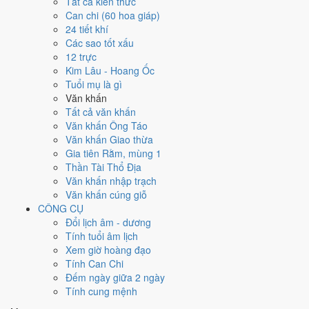
Tất cả kiến thức
tốt hơn
để thay thế, xem mục xử lý bên dưới.
Can chi (60 hoa giáp)
24 tiết khí
Ngày 10/9/2026 tốt hay xấu cho
Các sao tốt xấu
12 trực
việc gì?
Kim Lâu - Hoang Ốc
Tuổi mụ là gì
Ngày 10/9/2026 đạt
4.0/10
trung bình cho 7 việc chính: cao nhất là
Văn khấn
Đào giếng - mở mương (7/10)
, thấp nhất là
Học hành - thi cử
Tất cả văn khấn
(4/10)
. Trực Bình (ngày bình hòa, ổn định, không thiên hung cát) và
Văn khấn Ông Táo
gặp Sao Câu Trận hắc đạo nên điểm từng việc chênh nhau như bảng
Văn khấn Giao thừa
dưới.
Gia tiên Rằm, mùng 1
Thần Tài Thổ Địa
💍
Cưới hỏi - đính hôn
Văn khấn nhập trạch
4
/10
Trung bình
Văn khấn cúng giỗ
Cưới hỏi - đính hôn hôm nay ở
mức trung bình (4/10)
do
Ngày
CÔNG CỤ
Hắc Đạo
gây bất lợi.
Đổi lịch âm - dương
Cách tính ngày tốt
Tính tuổi âm lịch
🏪
Khai trương - mở cửa hàng
Xem giờ hoàng đạo
4
/10
Trung bình
Tính Can Chi
Khai trương - mở cửa hàng hôm nay ở
mức trung bình (4/10)
Đếm ngày giữa 2 ngày
do
Ngày Hắc Đạo
gây bất lợi.
Tính cung mệnh
Cách tính ngày tốt