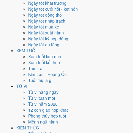
Thứ Năm
Ngày tốt khai trương
Ngày Âm
Ngày tốt cưới hỏi - kết hôn
Tháng 9 năm 2026
Ngày tốt động thổ
10
Ngày tốt nhập trạch
Tháng 7 âm năm 2026
Ngày tốt mua xe
29
Ngày tốt xuất hành
Tiết Bạch Lộ
Ngày tốt ký hợp đồng
Giờ
Ngày tốt an táng
Canh Tý
XEM TUỔI
Ngày 29
Xem tuổi làm nhà
Đinh Hợi
Xem tuổi kết hôn
Tháng 7
Tam Tai
Bính Thân
Kim Lâu - Hoang Ốc
Năm 2026
Tuổi mụ là gì
Bính Ngọ
TỬ VI
Tử vi hàng ngày
Ngày Đinh Hợi có Trực
Bình
(ngày bình hòa, ổn định, không thiên
Tử vi tuần mới
hung cát) và gặp Sao
Câu Trận hắc đạo
. Điểm trung bình 7 việc
Tử vi năm 2026
chính chỉ
4.0/10
nên đây là
Ngày Hung
, cần thận trọng với các quyết
12 con giáp hợp khắc
định lớn khó đảo ngược.
Phong thủy hợp tuổi
Mệnh ngũ hành
Tuổi
Mão, Mùi, Dần
hợp ngày; tuổi
Tỵ
nên thận trọng (Lục Xung).
KIẾN THỨC
Ngày 10/9/2026 chỉ đạt
4.0/10
cho việc trọng đại. Có
2 ngày gần đây