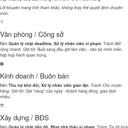
Lời khuyên mang tính tham khảo, không thay thế quyết định chuyên
môn.
👔
Văn phòng / Công sở
Nên
Quản lý chặt deadline, Xử lý nhân viên vi phạm
. Tránh
Mở
rộng nhanh
. Giờ tốt: Buổi sáng đầu giờ làm việc - não bộ minh mẫn,
hợp họp hành quan trọng.
🏪
Kinh doanh / Buôn bán
Nên
Thu nợ khó đòi, Xử lý nhân viên gian lận
. Tránh
Cho mượn
hàng
. Giờ tốt: Giờ "vàng" của ngày - khách hàng đông, giao dịch
nhiều.
🏗️
Xây dựng / BĐS
Nên
Quản lý chặt tiến độ, Phạt nhà thầu vi phạm
. Tránh
Tin lời hứa