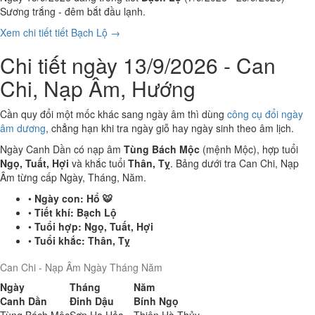
Sương trắng - đêm bắt đầu lạnh.
Xem chi tiết tiết Bạch Lộ →
Chi tiết ngày 13/9/2026 - Can
Chi, Nạp Âm, Hướng
Cần quy đổi một mốc khác sang ngày âm thì dùng
công cụ đổi ngày
âm dương
, chẳng hạn khi tra ngày giỗ hay ngày sinh theo âm lịch.
Ngày Canh Dần có nạp âm
Tùng Bách Mộc
(mệnh Mộc), hợp tuổi
Ngọ, Tuất, Hợi
và khắc tuổi
Thân, Tỵ
. Bảng dưới tra Can Chi, Nạp
Âm từng cấp Ngày, Tháng, Năm.
•
Ngày con:
Hổ 🐯
•
Tiết khí:
Bạch Lộ
•
Tuổi hợp:
Ngọ, Tuất, Hợi
•
Tuổi khắc:
Thân, Tỵ
Can Chi - Nạp Âm Ngày Tháng Năm
Ngày
Tháng
Năm
Canh Dần
Đinh Dậu
Bính Ngọ