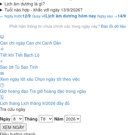
Lịch âm dương là gì?
Tuổi nào hợp - khắc với ngày 13/9/2026?
12/9
Lịch âm dương hôm nay
14/9
← Ngày trước
Quay về
Ngày sau →
Phát hiện thông tin chưa chính xác trong ngày này?
Báo lỗi dữ liệu
🐯
Can chi ngày
Can chi Canh Dần
🌞
Tiết khí
Tiết Bạch Lộ
⭐
Sao 28 Tú
Sao Tinh
📅
Xem ngày tốt xấu
Chọn ngày tốt theo việc
🕐
Giờ hoàng đạo
Tra giờ hoàng đạo trong ngày
🗓️
Lịch tháng
Lịch tháng 9/2026 đầy đủ
Tra cứu ngày
Ngày
Tháng
Năm
XEM NGÀY
Điều hướng nhanh