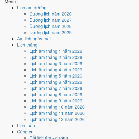
Menu
Cách tính ngày tốt
Lịch âm dương
🏗️
Động thổ - khởi công
Dương lịch năm 2026
6
/10
Tốt
Dương lịch năm 2027
Động thổ - khởi công hôm nay ở
mức tốt (6/10)
nhờ hợp
Ngày
Dương lịch năm 2028
Hoàng Đạo
.
Dương lịch năm 2029
Âm lịch ngày mai
Cách tính ngày tốt
Lịch tháng
🏡
Nhập trạch - vào nhà mới
Lịch âm tháng 1 năm 2026
6
/10
Tốt
Lịch âm tháng 2 năm 2026
Nhập trạch - vào nhà mới hôm nay ở
mức tốt (6/10)
nhờ hợp
Lịch âm tháng 3 năm 2026
Ngày Hoàng Đạo
.
Lịch âm tháng 4 năm 2026
Cách tính ngày tốt
Lịch âm tháng 5 năm 2026
🚗
Mua xe - tậu xe
Lịch âm tháng 6 năm 2026
6
/10
Tốt
Lịch âm tháng 7 năm 2026
Mua xe - tậu xe hôm nay ở
mức tốt (6/10)
nhờ hợp
Ngày
Lịch âm tháng 8 năm 2026
Hoàng Đạo
.
Lịch âm tháng 9 năm 2026
Lịch âm tháng 10 năm 2026
Cách tính ngày tốt
Lịch âm tháng 11 năm 2026
✈️
Xuất hành - đi xa
Lịch âm tháng 12 năm 2026
6
/10
Tốt
Lịch tuần
Xuất hành - đi xa hôm nay ở
mức tốt (6/10)
nhờ hợp
Ngày
Công cụ
Hoàng Đạo
.
Đổi lịch âm - dương