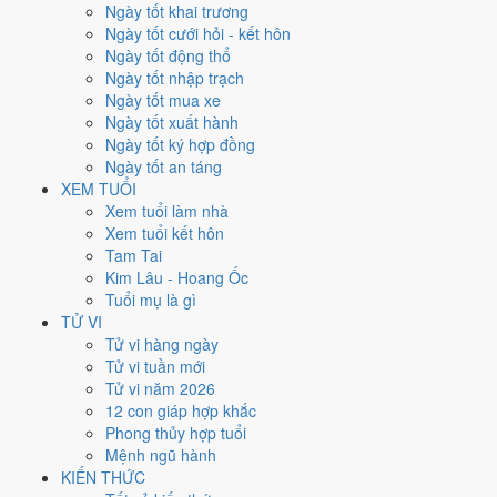
Chủ Nhật
Ngày tốt khai trương
Ngày Âm
Ngày tốt cưới hỏi - kết hôn
Tháng 9 năm 2026
Ngày tốt động thổ
13
Ngày tốt nhập trạch
Tháng 8 âm năm 2026
Ngày tốt mua xe
3
Ngày tốt xuất hành
Tiết Bạch Lộ
Ngày tốt ký hợp đồng
Giờ
Ngày tốt an táng
Bính Tý
XEM TUỔI
Ngày 3
Xem tuổi làm nhà
Canh Dần
Xem tuổi kết hôn
Tháng 8
Tam Tai
Đinh Dậu
Kim Lâu - Hoang Ốc
Năm 2026
Tuổi mụ là gì
Bính Ngọ
TỬ VI
Tử vi hàng ngày
Ngày Canh Dần có Trực
Chấp
(ngày nắm giữ, bắt giữ) và gặp Sao
Tử vi tuần mới
Thanh Long hoàng đạo
. Điểm trung bình 7 việc chính
6.0/10
nên
Tử vi năm 2026
đây là
Ngày Bình Hòa
, phù hợp với công việc thường ngày.
12 con giáp hợp khắc
Phong thủy hợp tuổi
Tuổi
Ngọ, Tuất, Hợi
hợp ngày; tuổi
Thân
nên thận trọng (Lục Xung).
Mệnh ngũ hành
Ngày 13/9/2026 tốt hay xấu cho
KIẾN THỨC