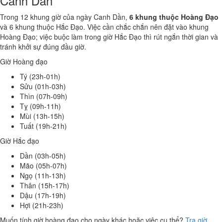
Canh Dần
Trong 12 khung giờ của ngày Canh Dần,
6 khung thuộc Hoàng Đạo
và 6 khung thuộc Hắc Đạo. Việc cần chắc chắn nên đặt vào khung
Hoàng Đạo; việc buộc làm trong giờ Hắc Đạo thì rút ngắn thời gian và
tránh khởi sự đúng đầu giờ.
Giờ Hoàng đạo
Tý (23h-01h)
Sửu (01h-03h)
Thìn (07h-09h)
Tỵ (09h-11h)
Mùi (13h-15h)
Tuất (19h-21h)
Giờ Hắc đạo
Dần (03h-05h)
Mão (05h-07h)
Ngọ (11h-13h)
Thân (15h-17h)
Dậu (17h-19h)
Hợi (21h-23h)
Muốn tính giờ hoàng đạo cho ngày khác hoặc việc cụ thể?
Tra giờ