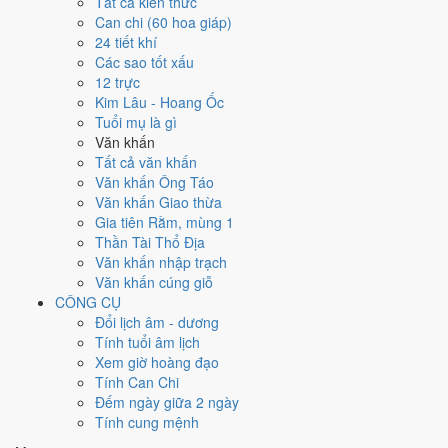
Tất cả kiến thức
việc gì?
Can chi (60 hoa giáp)
24 tiết khí
Các sao tốt xấu
Ngày 13/9/2026 đạt
6.0/10
trung bình cho 7 việc chính: cao nhất là
12 trực
Thu nợ - đòi tiền (8/10)
, thấp nhất là
Kết bạn - gặp gỡ (5/10)
. Trực
Kim Lâu - Hoang Ốc
Chấp (ngày nắm giữ, bắt giữ) và gặp Sao Thanh Long hoàng đạo nên
Tuổi mụ là gì
điểm từng việc chênh nhau như bảng dưới.
Văn khấn
💍
Cưới hỏi - đính hôn
Tất cả văn khấn
6
/10
Tốt
Văn khấn Ông Táo
Cưới hỏi - đính hôn hôm nay ở
mức tốt (6/10)
nhờ hợp
Ngày
Văn khấn Giao thừa
Hoàng Đạo
.
Gia tiên Rằm, mùng 1
Thần Tài Thổ Địa
Cách tính ngày tốt
Văn khấn nhập trạch
🏪
Khai trương - mở cửa hàng
Văn khấn cúng giỗ
6
/10
Tốt
CÔNG CỤ
Khai trương - mở cửa hàng hôm nay ở
mức tốt (6/10)
nhờ hợp
Đổi lịch âm - dương
Ngày Hoàng Đạo
.
Tính tuổi âm lịch
Cách tính ngày tốt
Xem giờ hoàng đạo
🤝
Ký hợp đồng - giao ước
Tính Can Chi
6
/10
Tốt
Đếm ngày giữa 2 ngày
Ký hợp đồng - giao ước hôm nay ở
mức tốt (6/10)
nhờ hợp
Tính cung mệnh
Ngày Hoàng Đạo
.