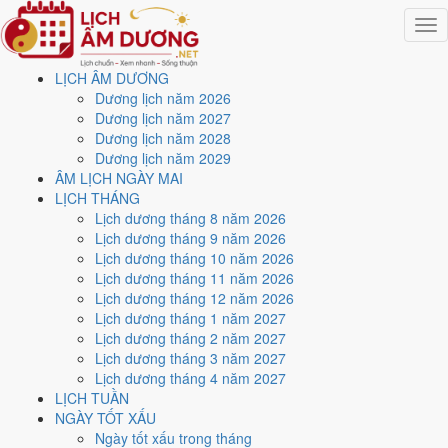
Togg
navig
LỊCH ÂM DƯƠNG
Trang chủ
Dương lịch năm 2026
Lịch năm 2026
Dương lịch năm 2027
Tháng 9/2026
Dương lịch năm 2028
Ngày 13/9/2026 (Canh Dần)
Dương lịch năm 2029
ÂM LỊCH NGÀY MAI
Xem ngày
13/9/2026
dương
LỊCH THÁNG
Lịch dương tháng 8 năm 2026
lịch - Ngày 3/8 âm lịch
Lịch dương tháng 9 năm 2026
Lịch dương tháng 10 năm 2026
(Canh Dần) tốt hay xấu?
Lịch dương tháng 11 năm 2026
Lịch dương tháng 12 năm 2026
Lịch dương tháng 1 năm 2027
Ngày 13/9/2026 dương lịch (Chủ Nhật) là ngày 3/8/2026 âm lịch
,
Lịch dương tháng 2 năm 2027
tức ngày
Canh Dần
- Can khắc Chi, Trực Chấp, Sao Tinh, nạp âm
Lịch dương tháng 3 năm 2027
Tùng Bách Mộc. Tổng hòa, đây là
Ngày Bình Hòa
với điểm trung bình
Lịch dương tháng 4 năm 2027
6.0/10
cho các việc quan trọng. Giờ Hoàng Đạo trong ngày:
Tý, Sửu,
LỊCH TUẦN
Thìn, Tỵ, Mùi, Tuất
.
NGÀY TỐT XẤU
Ngày Dương
Ngày tốt xấu trong tháng