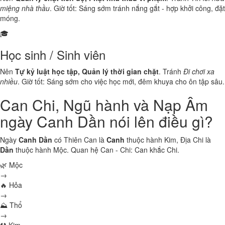
miệng nhà thầu
. Giờ tốt: Sáng sớm tránh nắng gắt - hợp khởi công, đặt
móng.
🎓
Học sinh / Sinh viên
Nên
Tự kỷ luật học tập, Quản lý thời gian chặt
. Tránh
Đi chơi xa
nhiều
. Giờ tốt: Sáng sớm cho việc học mới, đêm khuya cho ôn tập sâu.
Can Chi, Ngũ hành và Nạp Âm
ngày Canh Dần nói lên điều gì?
Ngày
Canh Dần
có Thiên Can là
Canh
thuộc hành
Kim
, Địa Chi là
Dần
thuộc hành
Mộc
. Quan hệ Can - Chi:
Can khắc Chi
.
🌿 Mộc
→
🔥 Hỏa
→
⛰ Thổ
→