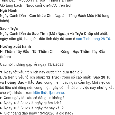
Tùng Bách Mộc
Sơn Hạ Hỏa
Thiên Hà Thủy
Gỗ tùng bách
Nước cuối khe
Nước trên trời
Ngũ Hành
Ngày Canh Dần -
Can khắc Chi
. Nạp âm Tùng Bách Mộc (Gỗ tùng
bách).
Sao - Trực
Ngày Canh Dần do
Sao Tinh
(Mã (Ngựa)) và
Trực Chấp
chi phối,
ngày nắm giữ, bắt giữ - đặc tính đầy đủ xem ở
sao Tinh trong 28 Tú
.
Hướng xuất hành
Hỉ Thần:
Tây Bắc -
Tài Thần:
Chính Đông -
Hạc Thần:
Tây Bắc
(tránh)
Câu hỏi thường gặp về ngày 13/9/2026
Ngày tốt xấu trên lịch này được tính dựa trên gì?
Dựa trên 3 yếu tố lịch pháp:
12 Trực
(trọng số cao nhất),
Sao 28 Tú
và
Hoàng Đạo - Hắc Đạo
, cộng thêm các ngày cấm kỵ. Mỗi việc có
bộ tiêu chí riêng nên cùng một ngày có thể tốt cho việc này nhưng xấu
cho việc khác - xem
kiến thức lịch pháp
.
Xem ngày tốt xấu có đáng tin không?
Ngày 13/9/2026 là ngày gì âm lịch?
Ngày 13/9/2026 là ngày tốt hay xấu?
Giờ hoàng đạo ngày 13/9/2026 là giờ nào?