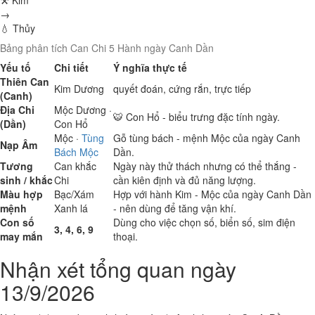
⚒ Kim
→
💧 Thủy
Bảng phân tích Can Chi 5 Hành ngày Canh Dần
Yếu tố
Chi tiết
Ý nghĩa thực tế
Thiên Can
Kim
Dương
quyết đoán, cứng rắn, trực tiếp
(Canh)
Địa Chi
Mộc
Dương ·
🐯 Con Hổ - biểu trưng đặc tính ngày.
(Dần)
Con Hổ
Mộc
·
Tùng
Gỗ tùng bách - mệnh Mộc của ngày Canh
Nạp Âm
Bách Mộc
Dần.
Tương
Can khắc
Ngày này thử thách nhưng có thể thắng -
sinh / khắc
Chi
cần kiên định và đủ năng lượng.
Màu hợp
Bạc/Xám
Hợp với hành Kim - Mộc của ngày Canh Dần
mệnh
Xanh lá
- nên dùng để tăng vận khí.
Con số
Dùng cho việc chọn số, biển số, sim điện
3, 4, 6, 9
may mắn
thoại.
Nhận xét tổng quan ngày
13/9/2026