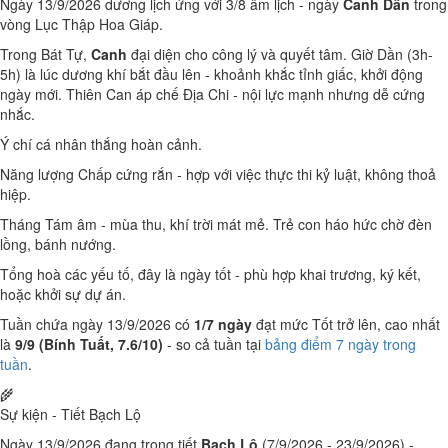
Ngày 13/9/2026 dương lịch ứng với 3/8 âm lịch - ngày
Canh Dần
trong
vòng Lục Thập Hoa Giáp.
Trong Bát Tự,
Canh
đại diện cho công lý và quyết tâm. Giờ Dần (3h-
5h) là lúc dương khí bắt đầu lên - khoảnh khắc tỉnh giấc, khởi động
ngày mới. Thiên Can áp chế Địa Chi - nội lực mạnh nhưng dễ cứng
nhắc.
Ý chí cá nhân thắng hoàn cảnh.
Năng lượng Chấp cứng rắn - hợp với việc thực thi kỷ luật, không thoả
hiệp.
Tháng Tám âm - mùa thu, khí trời mát mẻ. Trẻ con háo hức chờ đèn
lồng, bánh nướng.
Tổng hoà các yếu tố, đây là ngày tốt - phù hợp khai trương, ký kết,
hoặc khởi sự dự án.
Tuần chứa ngày 13/9/2026 có
1/7 ngày
đạt mức Tốt trở lên, cao nhất
là
9/9 (Bính Tuất, 7.6/10)
- so cả tuần tại
bảng điểm 7 ngày trong
tuần
.
🌾
Sự kiện - Tiết Bạch Lộ
Ngày 13/9/2026 đang trong tiết
Bạch Lộ
(7/9/2026 - 23/9/2026) -