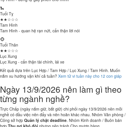
🐍
Tuổi Tỵ
★★☆☆☆
Tam Hình
Tam Hình - quan hệ rạn nứt, cẩn thận lời nói
🐵
Tuổi Thân
★★☆☆☆
Lục Xung
Lục Xung - cẩn thận tài chính, lái xe
Kết quả dựa trên Lục Hợp / Tam Hợp / Lục Xung / Tam Hình. Muốn
nắm xu hướng vận khí cả tuần?
Xem tử vi tuần này cho 12 con giáp
Ngày 13/9/2026 nên làm gì theo
từng ngành nghề?
Trực Chấp (ngày nắm giữ, bắt giữ) chi phối ngày 13/9/2026 nên mỗi
nghề có đầu việc nên đẩy và nên hoãn khác nhau. Nhóm Văn phòng /
Công sở hợp
Quản lý chặt deadline
. Nhóm Kinh doanh / Buôn bán
hợp
Thu nợ khó đòi
nhưng nên tránh Cho mượn hàng.