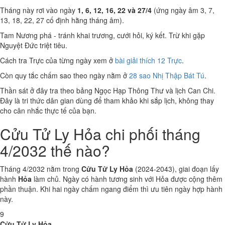
Tháng này rơi vào ngày
1, 6, 12, 16, 22 và 27/4
(ứng ngày âm 3, 7,
13, 18, 22, 27 cố định hằng tháng âm).
Tam Nương phá - tránh khai trương, cưới hỏi, ký kết. Trừ khi gặp
Nguyệt Đức triệt tiêu.
Cách tra Trực của từng ngày xem ở
bài giải thích 12 Trực
.
Còn quy tắc chấm sao theo ngày nằm ở
28 sao Nhị Thập Bát Tú
.
Thần sát ở đây tra theo bảng Ngọc Hạp Thông Thư và lịch Can Chi.
Đây là tri thức dân gian dùng để tham khảo khi sắp lịch, không thay
cho cân nhắc thực tế của bạn.
Cửu Tử Ly Hỏa chi phối tháng
4/2032 thế nào?
Tháng 4/2032 nằm trong
Cửu Tử Ly Hỏa
(2024-2043), giai đoạn lấy
hành
Hỏa
làm chủ. Ngày có hành tương sinh với Hỏa được cộng thêm
phần thuận. Khi hai ngày chấm ngang điểm thì ưu tiên ngày hợp hành
này.
9
Cửu Tử Ly Hỏa