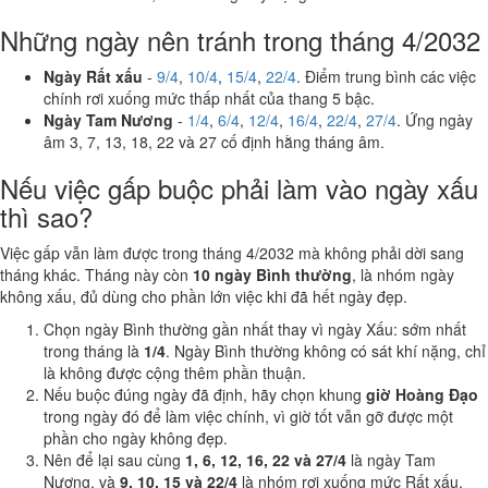
Những ngày nên tránh trong tháng 4/2032
Ngày Rất xấu
-
9/4
,
10/4
,
15/4
,
22/4
. Điểm trung bình các việc
chính rơi xuống mức thấp nhất của thang 5 bậc.
Ngày Tam Nương
-
1/4
,
6/4
,
12/4
,
16/4
,
22/4
,
27/4
. Ứng ngày
âm 3, 7, 13, 18, 22 và 27 cố định hằng tháng âm.
Nếu việc gấp buộc phải làm vào ngày xấu
thì sao?
Việc gấp vẫn làm được trong tháng 4/2032 mà không phải dời sang
tháng khác. Tháng này còn
10 ngày Bình thường
, là nhóm ngày
không xấu, đủ dùng cho phần lớn việc khi đã hết ngày đẹp.
Chọn ngày Bình thường gần nhất thay vì ngày Xấu: sớm nhất
trong tháng là
1/4
. Ngày Bình thường không có sát khí nặng, chỉ
là không được cộng thêm phần thuận.
Nếu buộc đúng ngày đã định, hãy chọn khung
giờ Hoàng Đạo
trong ngày đó để làm việc chính, vì giờ tốt vẫn gỡ được một
phần cho ngày không đẹp.
Nên để lại sau cùng
1, 6, 12, 16, 22 và 27/4
là ngày Tam
Nương, và
9, 10, 15 và 22/4
là nhóm rơi xuống mức Rất xấu.