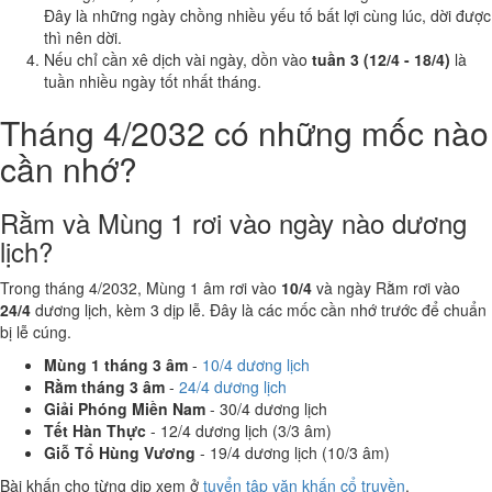
Đây là những ngày chồng nhiều yếu tố bất lợi cùng lúc, dời được
thì nên dời.
Nếu chỉ cần xê dịch vài ngày, dồn vào
tuần 3 (12/4 - 18/4)
là
tuần nhiều ngày tốt nhất tháng.
Tháng 4/2032 có những mốc nào
cần nhớ?
Rằm và Mùng 1 rơi vào ngày nào dương
lịch?
Trong tháng 4/2032, Mùng 1 âm rơi vào
10/4
và ngày Rằm rơi vào
24/4
dương lịch, kèm 3 dịp lễ. Đây là các mốc cần nhớ trước để chuẩn
bị lễ cúng.
Mùng 1 tháng 3 âm
-
10/4 dương lịch
Rằm tháng 3 âm
-
24/4 dương lịch
Giải Phóng Miền Nam
- 30/4 dương lịch
Tết Hàn Thực
- 12/4 dương lịch (3/3 âm)
Giỗ Tổ Hùng Vương
- 19/4 dương lịch (10/3 âm)
Bài khấn cho từng dịp xem ở
tuyển tập văn khấn cổ truyền
.