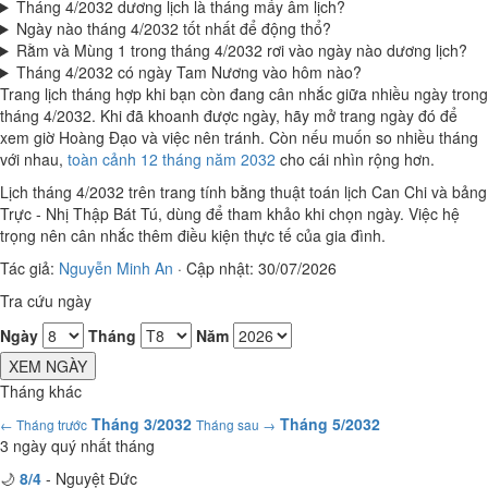
Tháng 4/2032 dương lịch là tháng mấy âm lịch?
Ngày nào tháng 4/2032 tốt nhất để động thổ?
Rằm và Mùng 1 trong tháng 4/2032 rơi vào ngày nào dương lịch?
Tháng 4/2032 có ngày Tam Nương vào hôm nào?
Trang lịch tháng hợp khi bạn còn đang cân nhắc giữa nhiều ngày trong
tháng 4/2032. Khi đã khoanh được ngày, hãy mở trang ngày đó để
xem giờ Hoàng Đạo và việc nên tránh. Còn nếu muốn so nhiều tháng
với nhau,
toàn cảnh 12 tháng năm 2032
cho cái nhìn rộng hơn.
Lịch tháng 4/2032 trên trang tính bằng thuật toán lịch Can Chi và bảng
Trực - Nhị Thập Bát Tú, dùng để tham khảo khi chọn ngày. Việc hệ
trọng nên cân nhắc thêm điều kiện thực tế của gia đình.
Tác giả:
Nguyễn Minh An
·
Cập nhật: 30/07/2026
Tra cứu ngày
Ngày
Tháng
Năm
XEM NGÀY
Tháng khác
Tháng 3/2032
Tháng 5/2032
← Tháng trước
Tháng sau →
3 ngày quý nhất tháng
🌙
8/4
- Nguyệt Đức