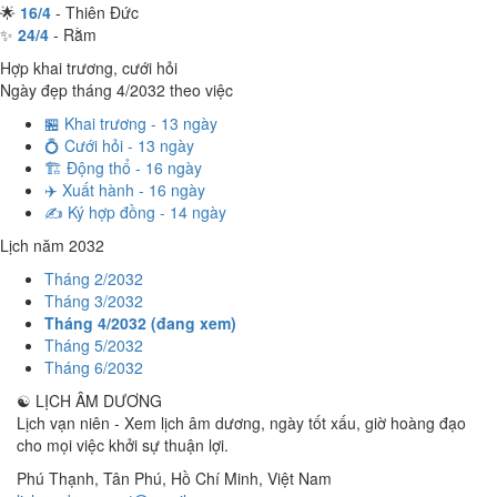
🌟
16/4
- Thiên Đức
✨
24/4
- Rằm
Hợp khai trương, cưới hỏi
Ngày đẹp tháng 4/2032 theo việc
🏪 Khai trương - 13 ngày
💍 Cưới hỏi - 13 ngày
🏗️ Động thổ - 16 ngày
✈️ Xuất hành - 16 ngày
✍️ Ký hợp đồng - 14 ngày
Lịch năm 2032
Tháng 2/2032
Tháng 3/2032
Tháng 4/2032 (đang xem)
Tháng 5/2032
Tháng 6/2032
☯
LỊCH ÂM DƯƠNG
Lịch vạn niên - Xem lịch âm dương, ngày tốt xấu, giờ hoàng đạo
cho mọi việc khởi sự thuận lợi.
Phú Thạnh, Tân Phú
,
Hồ Chí Minh
,
Việt Nam