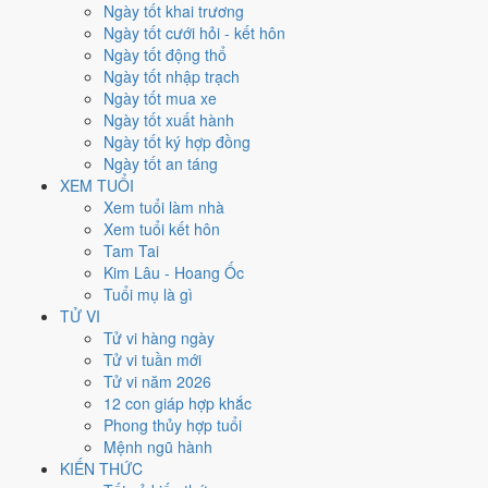
Ngày tốt khai trương
nhất rơi vào
7, 14 và 26/4
.
Ngày tốt cưới hỏi - kết hôn
Xét theo từng việc,
động thổ
rộng cửa nhất với
16 ngày
đạt từ 6/10.
Ngày tốt động thổ
Cưới hỏi
hẹp nhất, chỉ
13 ngày
. Việc nào kén ngày thì nên chốt lịch
Ngày tốt nhập trạch
sớm.
Ngày tốt mua xe
Ngày tốt xuất hành
3
Ngày tốt ký hợp đồng
Ngày rất tốt
Ngày tốt an táng
3
XEM TUỔI
Ngày tốt
Xem tuổi làm nhà
14
Xem tuổi kết hôn
Ngày xấu
Tam Tai
3
Kim Lâu - Hoang Ốc
Ngày quý hiếm
Tuổi mụ là gì
Lịch âm dương tháng 4/2032 chi
TỬ VI
Tử vi hàng ngày
tiết từng ngày
Tử vi tuần mới
Tử vi năm 2026
12 con giáp hợp khắc
Tháng
Năm
XEM
Phong thủy hợp tuổi
Lưới lịch dưới đây trải đủ
30 ngày
của tháng 4/2032. Mỗi ô ghi ngày
Mệnh ngũ hành
dương, ngày âm và can chi ngày, tô màu theo 5 mức. Tháng này có
6
KIẾN THỨC
ngày từ mức Tốt trở lên
và
14 ngày từ mức Xấu trở xuống
.