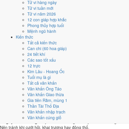
Tử vi hàng ngày
Quý Mùi
Tử vi tuần mới
★★★★☆ 8/10
Tử vi năm 2026
4
12 con giáp hợp khắc
12/4
Phong thủy hợp tuổi
T2 · 3/3 âm
Mệnh ngũ hành
Mậu Tý
Kiến thức
★★★★☆ 8/10
Tất cả kiến thức
5
Can chi (60 hoa giáp)
28/4
24 tiết khí
T4 · 19/3 âm
Các sao tốt xấu
Giáp Thìn
12 trực
★★★★☆ 8/10
Kim Lâu - Hoang Ốc
Điểm chấm từ Trực, sao Nhị Thập Bát Tú, Hoàng Đạo - Hắc Đạo và
Tuổi mụ là gì
ngày cấm kỵ của riêng việc này
Bảng ngày khai trương cả năm
Tất cả văn khấn
Văn khấn Ông Táo
Tháng 4/2032 có ngày nào nên
Văn khấn Giao thừa
Gia tiên Rằm, mùng 1
tránh, lỡ kẹt thì xử lý sao?
Thần Tài Thổ Địa
Văn khấn nhập trạch
Tháng 4/2032 có
4 ngày Rất xấu
rơi vào
9, 10, 15 và 22/4
, cộng thêm
Văn khấn cúng giỗ
6 ngày Tam Nương
. Đây là nhóm chồng nhiều yếu tố xấu cùng lúc.
Nên tránh khi cưới hỏi, khai trương hay động thổ.