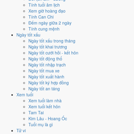
Tính tuổi âm lịch
Mỗi việc chấm theo bộ Trực và sao 28 Tú riêng nên ngày đẹp của
Xem giờ hoàng đạo
từng việc không trùng nhau. Tháng 4/2032 rộng cửa nhất cho
động
Tính Can Chi
thổ
với
16 ngày
đạt từ 6/10, cao nhất là
14/4
. Hẹp nhất là
cưới hỏi
,
Đếm ngày giữa 2 ngày
chỉ
13 ngày
.
Tính cung mệnh
Ngày tốt xấu
🏪 Khai trương
13
💍 Cưới hỏi
13
🏗️ Động thổ
16
Ngày tốt xấu trong tháng
✈️ Xuất hành
16
✍️ Ký hợp đồng
14
Ngày tốt khai trương
🏪 Khai trương
- 13 ngày đạt từ 6/10 trở lên trong tháng 4/2032
Ngày tốt cưới hỏi - kết hôn
Ngày tốt động thổ
1
Ngày tốt nhập trạch
14/4
Ngày tốt mua xe
T4 · 5/3 âm
Ngày tốt xuất hành
Canh Dần
Ngày tốt ký hợp đồng
★★★★★ 9/10
Ngày tốt an táng
2
Xem tuổi
26/4
Xem tuổi làm nhà
T2 · 17/3 âm
Xem tuổi kết hôn
Nhâm Dần
Tam Tai
★★★★★ 9/10
Kim Lâu - Hoang Ốc
3
Tuổi mụ là gì
7/4
Tử vi
T4 · 28/2 âm