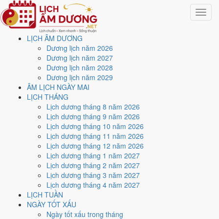
Toggle
navigat
LỊCH ÂM DƯƠNG
Trang chủ
Dương lịch năm 2026
Lịch năm 2032
Dương lịch năm 2027
Tháng 4/2032
Dương lịch năm 2028
Dương lịch năm 2029
Lịch âm dương tháng 4
ÂM LỊCH NGÀY MAI
LỊCH THÁNG
năm 2032 - Tháng Quý
Lịch dương tháng 8 năm 2026
Lịch dương tháng 9 năm 2026
Mão
Lịch dương tháng 10 năm 2026
Lịch dương tháng 11 năm 2026
Lịch dương tháng 12 năm 2026
Tháng 4/2032 ứng với tháng 2 và 3 âm lịch năm Nhâm Tý. Tháng này
Lịch dương tháng 1 năm 2027
có
6 ngày từ mức Tốt trở lên
và
14 ngày nên tránh
, đẹp nhất là
7,
Lịch dương tháng 2 năm 2027
14 và 26/4
. Rằm rơi vào
24/4
.
Lịch dương tháng 3 năm 2027
Tháng 4/2032 có
30 ngày
, gồm 9 ngày thuộc tháng 2 âm và 21 ngày
Lịch dương tháng 4 năm 2027
thuộc tháng 3 âm. Tháng âm đầu tiên là
Quý Mão
, năm Nhâm Tý.
LỊCH TUẦN
NGÀY TỐT XẤU
Thang 5 bậc dùng chung với trang chi tiết từng ngày cho ra
3 ngày
Ngày tốt xấu trong tháng
Rất tốt
và
3 ngày Tốt
. Đối lại là
14 ngày Xấu trở xuống
. Nhóm đẹp