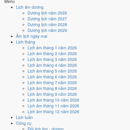
Menu
hiếm)
Lịch âm dương
Dương lịch năm 2026
Tuần nào trong tháng 4/2032
Dương lịch năm 2027
nhiều ngày tốt nhất?
Dương lịch năm 2028
Dương lịch năm 2029
Âm lịch ngày mai
Ngày tốt tháng 4/2032 dồn về
tuần 3 (12/4 - 18/4)
với
2 ngày
từ mức
Lịch tháng
Tốt trở lên. Kém nhất là
tuần 2 (5/4 - 11/4)
với
4 ngày xấu
. Lịch còn
Lịch âm tháng 1 năm 2026
xê dịch được thì đặt việc lớn vào tuần 3, né tuần 2.
Lịch âm tháng 2 năm 2026
Muốn xem sát hơn từng ngày trong một tuần, mở
lịch tuần hiện tại
.
Lịch âm tháng 3 năm 2026
Lịch âm tháng 4 năm 2026
Bảng thống kê ngày tốt xấu theo tuần
Lịch âm tháng 5 năm 2026
Lịch âm tháng 6 năm 2026
Tuần
Ngày dương
Tốt
Xấu
Phân bố
Đánh giá
Lịch âm tháng 7 năm 2026
Tuần 1
1/4 - 4/4
0
2
⚠️ Cần thận trọng
Lịch âm tháng 8 năm 2026
Tuần 2
5/4 - 11/4
1
4
⚠️ Nhiều ngày xấu nhất
Lịch âm tháng 9 năm 2026
Tuần 3
12/4 - 18/4
2
2
✅ Tốt nhất tháng
Lịch âm tháng 10 năm 2026
Tuần 4
19/4 - 25/4
2
4
⚠️ Cần thận trọng
Lịch âm tháng 11 năm 2026
Tuần 5
26/4 - 30/4
1
2
⚠️ Cần thận trọng
Lịch âm tháng 12 năm 2026
Ngày nào đẹp nhất tháng 4/2032
Lịch tuần
Công cụ
để cưới hỏi, khai trương?
Đổi lịch âm - dương