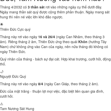
Tháng 4/2032 có
3 thần sát
rơi vào những ngày cụ thể dưới đây.
Ngày mang thần sát quý được cộng thêm phần thuận. Ngày mang sát
hung thì nên né việc lớn khó đảo ngược.
🌟
Thiên Đức
Cực quý
Tháng này rơi vào ngày
16 và 26/4
(ngày Can Nhâm, theo tháng 3
âm). Riêng tháng 2 âm, Thiên Đức ứng theo quái
Khôn
(hướng Tây
Nam) chứ không ứng vào Can của ngày, nên nửa tháng đó không có
ngày Thiên Đức.
Quý nhân của tháng - bách sự đại cát. Hợp khai trương, cưới hỏi, động
thổ.
🌙
Nguyệt Đức
Quý
Tháng này rơi vào ngày
8/4
(ngày Can Giáp, theo tháng 2 âm).
Đức của mặt trăng - thuận lợi mọi việc, đặc biệt liên quan gia đình,
cưới hỏi.
⚠️
Tam Nương Sát
Hung