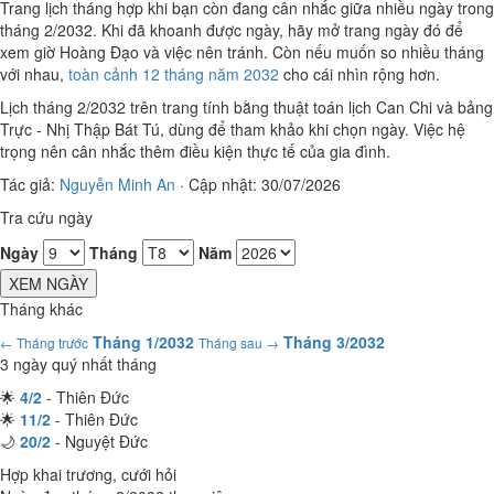
Trang lịch tháng hợp khi bạn còn đang cân nhắc giữa nhiều ngày trong
tháng 2/2032. Khi đã khoanh được ngày, hãy mở trang ngày đó để
xem giờ Hoàng Đạo và việc nên tránh. Còn nếu muốn so nhiều tháng
với nhau,
toàn cảnh 12 tháng năm 2032
cho cái nhìn rộng hơn.
Lịch tháng 2/2032 trên trang tính bằng thuật toán lịch Can Chi và bảng
Trực - Nhị Thập Bát Tú, dùng để tham khảo khi chọn ngày. Việc hệ
trọng nên cân nhắc thêm điều kiện thực tế của gia đình.
Tác giả:
Nguyễn Minh An
·
Cập nhật: 30/07/2026
Tra cứu ngày
Ngày
Tháng
Năm
XEM NGÀY
Tháng khác
Tháng 1/2032
Tháng 3/2032
← Tháng trước
Tháng sau →
3 ngày quý nhất tháng
🌟
4/2
- Thiên Đức
🌟
11/2
- Thiên Đức
🌙
20/2
- Nguyệt Đức
Hợp khai trương, cưới hỏi