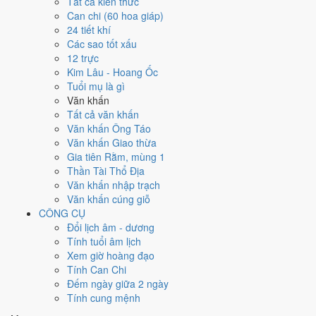
29
Tất cả kiến thức
27
15/12
1
20/12
26
14/12
28
16/12
17/12
30
18/12
31
19/12
Can chi (60 hoa giáp)
Nhâm
Đinh Sửu
Tân Mùi
Quý Dậu
Giáp
Ất Hợi
Bính Tý
24 tiết khí
Thân
Hắc
Tuất
Các sao tốt xấu
8
27/12
12 trực
2
21/12
3
22/12
★
4
23/12
5
24/12
6
25/12
7
26/12
Giáp
Kim Lâu - Hoang Ốc
Mậu Dần
Kỷ Mão
Canh Thìn
Tân Tỵ
Nhâm Ngọ
Quý Mùi
Thân
Tuổi mụ là gì
Hoàng
Hoàng
Thiên Đức
Hoàng
Hắc
Hắc
Hoàng
Văn khấn
10
29/12
Tất cả văn khấn
9
28/12
★
11
1/1
12
2/1
13
3/1
Kỷ
14
4/1
15
5/1
Bính
Văn khấn Ông Táo
Ất Dậu
Đinh Hợi
Mậu Tý
Sửu
Canh Dần
Tân Mão
Tuất
Văn khấn Giao thừa
Hắc
Thiên Đức
Hoàng
Hoàng
Hắc
Hắc
Hoàng
Gia tiên Rằm, mùng 1
16
6/1
20
10/1
Thần Tài Thổ Địa
17
7/1
19
9/1
★
21
11/1
22
12/1
Nhâm
18
8/1
Giáp
Bính Thân
Văn khấn nhập trạch
Quý Tỵ
Ất Mùi
Đinh Dậu
Mậu Tuất
Thìn
Ngọ
Hắc
Nguyệt
Văn khấn cúng giỗ
Hoàng
Hoàng
Thiên Đức
Hoàng
Hoàng
Đức
CÔNG CỤ
26
16/1
Đổi lịch âm - dương
23
13/1
24
14/1
25
15/1
27
17/1
28
18/1
29
19/1
Nhâm
Tính tuổi âm lịch
Kỷ Hợi
Canh Tý
Tân Sửu
Quý Mão
Giáp Thìn
Ất Tỵ
Dần
Xem giờ hoàng đạo
Hắc
Hoàng
Rằm
Hắc
Hoàng
Hoàng
Hắc
Tính Can Chi
Rất tốt
Tốt
Bình thường
Xấu
Rất xấu
★ Thiên Đức · ✨ Thiên Xá (quý
Đếm ngày giữa 2 ngày
hiếm)
Tính cung mệnh