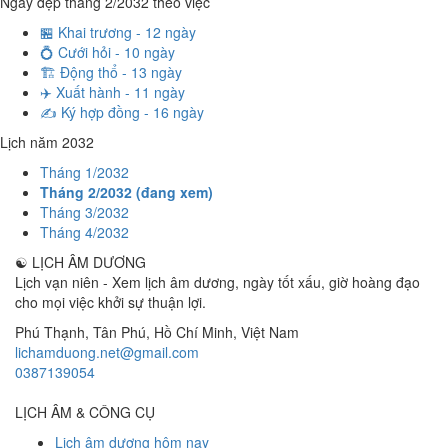
Ngày đẹp tháng 2/2032 theo việc
🏪 Khai trương - 12 ngày
💍 Cưới hỏi - 10 ngày
🏗️ Động thổ - 13 ngày
✈️ Xuất hành - 11 ngày
✍️ Ký hợp đồng - 16 ngày
Lịch năm 2032
Tháng 1/2032
Tháng 2/2032 (đang xem)
Tháng 3/2032
Tháng 4/2032
☯
LỊCH ÂM DƯƠNG
Lịch vạn niên - Xem lịch âm dương, ngày tốt xấu, giờ hoàng đạo
cho mọi việc khởi sự thuận lợi.
Phú Thạnh, Tân Phú
,
Hồ Chí Minh
,
Việt Nam
lichamduong.net@gmail.com
0387139054
LỊCH ÂM & CÔNG CỤ
Lịch âm dương hôm nay