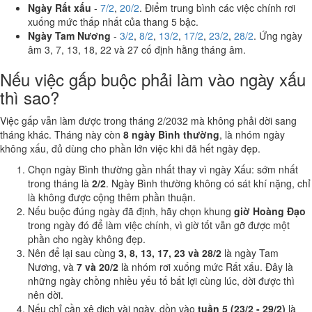
Ngày Rất xấu
-
7/2
,
20/2
. Điểm trung bình các việc chính rơi
xuống mức thấp nhất của thang 5 bậc.
Ngày Tam Nương
-
3/2
,
8/2
,
13/2
,
17/2
,
23/2
,
28/2
. Ứng ngày
âm 3, 7, 13, 18, 22 và 27 cố định hằng tháng âm.
Nếu việc gấp buộc phải làm vào ngày xấu
thì sao?
Việc gấp vẫn làm được trong tháng 2/2032 mà không phải dời sang
tháng khác. Tháng này còn
8 ngày Bình thường
, là nhóm ngày
không xấu, đủ dùng cho phần lớn việc khi đã hết ngày đẹp.
Chọn ngày Bình thường gần nhất thay vì ngày Xấu: sớm nhất
trong tháng là
2/2
. Ngày Bình thường không có sát khí nặng, chỉ
là không được cộng thêm phần thuận.
Nếu buộc đúng ngày đã định, hãy chọn khung
giờ Hoàng Đạo
trong ngày đó để làm việc chính, vì giờ tốt vẫn gỡ được một
phần cho ngày không đẹp.
Nên để lại sau cùng
3, 8, 13, 17, 23 và 28/2
là ngày Tam
Nương, và
7 và 20/2
là nhóm rơi xuống mức Rất xấu. Đây là
những ngày chồng nhiều yếu tố bất lợi cùng lúc, dời được thì
nên dời.
Nếu chỉ cần xê dịch vài ngày, dồn vào
tuần 5 (23/2 - 29/2)
là