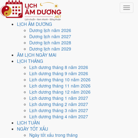
Toggle
navigat
LỊCH ÂM DƯƠNG
Trang chủ
Dương lịch năm 2026
Lịch năm 2032
Dương lịch năm 2027
Tháng 2/2032
Dương lịch năm 2028
Dương lịch năm 2029
Lịch âm dương tháng 2
ÂM LỊCH NGÀY MAI
LỊCH THÁNG
năm 2032 - Tháng Tân Sửu
Lịch dương tháng 8 năm 2026
Lịch dương tháng 9 năm 2026
Lịch dương tháng 10 năm 2026
Tháng 2/2032 ứng với tháng 12 và 1 âm lịch năm Tân Hợi. Tháng này
Lịch dương tháng 11 năm 2026
có
8 ngày từ mức Tốt trở lên
và
13 ngày nên tránh
, đẹp nhất là
3,
Lịch dương tháng 12 năm 2026
12 và 16/2
. Rằm rơi vào
25/2
.
Lịch dương tháng 1 năm 2027
Tháng 2/2032 có
29 ngày
, gồm 19 ngày thuộc tháng 1 âm và 10 ngày
Lịch dương tháng 2 năm 2027
thuộc tháng 12 âm. Tháng âm đầu tiên là
Tân Sửu
, năm Tân Hợi.
Lịch dương tháng 3 năm 2027
Lịch dương tháng 4 năm 2027
Thang 5 bậc dùng chung với trang chi tiết từng ngày cho ra
5 ngày
LỊCH TUẦN
Rất tốt
và
3 ngày Tốt
. Đối lại là
13 ngày Xấu trở xuống
. Nhóm đẹp
NGÀY TỐT XẤU
nhất rơi vào
3, 12, 16, 22 và 24/2
.
Ngày tốt xấu trong tháng