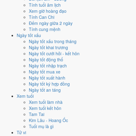
đồng
với
16 ngày
đạt từ 6/10, cao nhất là
5/2
. Hẹp nhất là
cưới hỏi
,
Tính tuổi âm lịch
chỉ
10 ngày
.
Xem giờ hoàng đạo
Tính Can Chi
🏪 Khai trương
12
💍 Cưới hỏi
10
🏗️ Động thổ
13
Đếm ngày giữa 2 ngày
✈️ Xuất hành
11
✍️ Ký hợp đồng
16
Tính cung mệnh
🏪 Khai trương
- 12 ngày đạt từ 6/10 trở lên trong tháng 2/2032
Ngày tốt xấu
Ngày tốt xấu trong tháng
1
Ngày tốt khai trương
3/2
Ngày tốt cưới hỏi - kết hôn
T3 · 22/12 âm
Ngày tốt động thổ
Kỷ Mão
Ngày tốt nhập trạch
★★★★★ 10/10
Ngày tốt mua xe
2
Ngày tốt xuất hành
16/2
Ngày tốt ký hợp đồng
T2 · 6/1 âm
Ngày tốt an táng
Nhâm Thìn
Xem tuổi
★★★★★ 10/10
Xem tuổi làm nhà
3
Xem tuổi kết hôn
12/2
Tam Tai
T5 · 2/1 âm
Kim Lâu - Hoang Ốc
Mậu Tý
Tuổi mụ là gì
★★★★★ 9/10
Tử vi
4