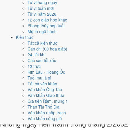
Tử vi hàng ngày
22/2
Tử vi tuần mới
CN · 12/1 âm
Tử vi năm 2026
Mậu Tuất
12 con giáp hợp khắc
★★★★★ 9/10
Phong thủy hợp tuổi
5
Mệnh ngũ hành
24/2
Kiến thức
T3 · 14/1 âm
Tất cả kiến thức
Canh Tý
Can chi (60 hoa giáp)
★★★★★ 9/10
24 tiết khí
Điểm chấm từ Trực, sao Nhị Thập Bát Tú, Hoàng Đạo - Hắc Đạo và
Các sao tốt xấu
ngày cấm kỵ của riêng việc này
Bảng ngày khai trương cả năm
12 trực
Kim Lâu - Hoang Ốc
Tháng 2/2032 có ngày nào nên
Tuổi mụ là gì
Tất cả văn khấn
tránh, lỡ kẹt thì xử lý sao?
Văn khấn Ông Táo
Văn khấn Giao thừa
Tháng 2/2032 có
2 ngày Rất xấu
rơi vào
7 và 20/2
, cộng thêm
6
Gia tiên Rằm, mùng 1
ngày Tam Nương
. Đây là nhóm chồng nhiều yếu tố xấu cùng lúc.
Thần Tài Thổ Địa
Nên tránh khi cưới hỏi, khai trương hay động thổ.
Văn khấn nhập trạch
Văn khấn cúng giỗ
Những ngày nên tránh trong tháng 2/2032