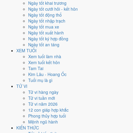
Xét theo từng việc,
ký hợp đồng
rộng cửa nhất với
16 ngày
đạt từ
Ngày tốt khai trương
6/10.
Cưới hỏi
hẹp nhất, chỉ
10 ngày
. Việc nào kén ngày thì nên chốt
Ngày tốt cưới hỏi - kết hôn
lịch sớm.
Ngày tốt động thổ
Ngày tốt nhập trạch
5
Ngày tốt mua xe
Ngày rất tốt
Ngày tốt xuất hành
3
Ngày tốt ký hợp đồng
Ngày tốt
Ngày tốt an táng
13
XEM TUỔI
Ngày xấu
Xem tuổi làm nhà
4
Xem tuổi kết hôn
Ngày quý hiếm
Tam Tai
Kim Lâu - Hoang Ốc
Lịch âm dương tháng 2/2032 chi
Tuổi mụ là gì
tiết từng ngày
TỬ VI
Tử vi hàng ngày
Tử vi tuần mới
Tháng
Năm
XEM
Tử vi năm 2026
Lưới lịch dưới đây trải đủ
29 ngày
của tháng 2/2032. Mỗi ô ghi ngày
12 con giáp hợp khắc
dương, ngày âm và can chi ngày, tô màu theo 5 mức. Tháng này có
8
Phong thủy hợp tuổi
ngày từ mức Tốt trở lên
và
13 ngày từ mức Xấu trở xuống
.
Mệnh ngũ hành
T2
T3
T4
T5
T6
T7
CN
KIẾN THỨC