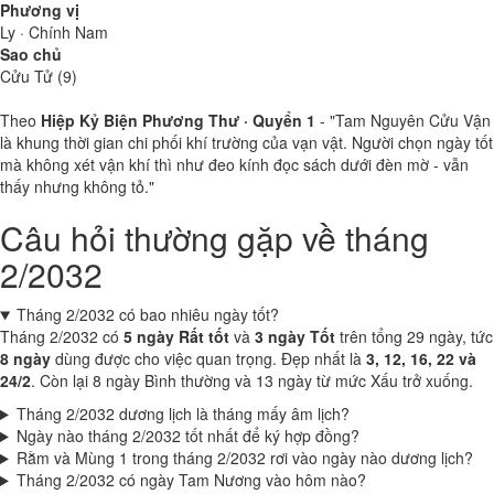
Phương vị
Ly · Chính Nam
Sao chủ
Cửu Tử (9)
Theo
Hiệp Kỷ Biện Phương Thư · Quyển 1
- "Tam Nguyên Cửu Vận
là khung thời gian chi phối khí trường của vạn vật. Người chọn ngày tốt
mà không xét vận khí thì như đeo kính đọc sách dưới đèn mờ - vẫn
thấy nhưng không tỏ."
Câu hỏi thường gặp về tháng
2/2032
Tháng 2/2032 có bao nhiêu ngày tốt?
Tháng 2/2032 có
5 ngày Rất tốt
và
3 ngày Tốt
trên tổng 29 ngày, tức
8 ngày
dùng được cho việc quan trọng. Đẹp nhất là
3, 12, 16, 22 và
24/2
. Còn lại 8 ngày Bình thường và 13 ngày từ mức Xấu trở xuống.
Tháng 2/2032 dương lịch là tháng mấy âm lịch?
Ngày nào tháng 2/2032 tốt nhất để ký hợp đồng?
Rằm và Mùng 1 trong tháng 2/2032 rơi vào ngày nào dương lịch?
Tháng 2/2032 có ngày Tam Nương vào hôm nào?