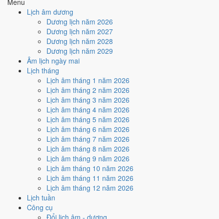
Menu
Tuần nào trong tháng 2/2032
Lịch âm dương
nhiều ngày tốt nhất?
Dương lịch năm 2026
Dương lịch năm 2027
Dương lịch năm 2028
Ngày tốt tháng 2/2032 dồn về
tuần 5 (23/2 - 29/2)
với
3 ngày
từ mức
Dương lịch năm 2029
Tốt trở lên. Lịch còn xê dịch được thì đặt việc lớn vào tuần 5.
Âm lịch ngày mai
Muốn xem sát hơn từng ngày trong một tuần, mở
lịch tuần hiện tại
.
Lịch tháng
Lịch âm tháng 1 năm 2026
Bảng thống kê ngày tốt xấu theo tuần
Lịch âm tháng 2 năm 2026
Lịch âm tháng 3 năm 2026
Tuần
Ngày dương
Tốt
Xấu
Phân bố
Đánh giá
Lịch âm tháng 4 năm 2026
Tuần 1
1/2 - 1/2
0
1
⚠️ Cần thận trọng
Lịch âm tháng 5 năm 2026
Tuần 2
2/2 - 8/2
2
3
⚠️ Cần thận trọng
Lịch âm tháng 6 năm 2026
Tuần 3
9/2 - 15/2
1
3
⚠️ Cần thận trọng
Lịch âm tháng 7 năm 2026
Tuần 4
16/2 - 22/2
2
2
➖ Cân bằng
Lịch âm tháng 8 năm 2026
Tuần 5
23/2 - 29/2
3
4
✅ Tốt nhất tháng
Lịch âm tháng 9 năm 2026
Ngày nào đẹp nhất tháng 2/2032
Lịch âm tháng 10 năm 2026
Lịch âm tháng 11 năm 2026
để cưới hỏi, khai trương?
Lịch âm tháng 12 năm 2026
Lịch tuần
Mỗi việc chấm theo bộ Trực và sao 28 Tú riêng nên ngày đẹp của
Công cụ
từng việc không trùng nhau. Tháng 2/2032 rộng cửa nhất cho
ký hợp
Đổi lịch âm - dương