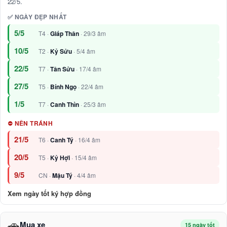
22/5.
✅ NGÀY ĐẸP NHẤT
5/5
T4 ·
Giáp Thân
· 29/3 âm
10/5
T2 ·
Kỷ Sửu
· 5/4 âm
22/5
T7 ·
Tân Sửu
· 17/4 âm
27/5
T5 ·
Bính Ngọ
· 22/4 âm
1/5
T7 ·
Canh Thìn
· 25/3 âm
⛔ NÊN TRÁNH
21/5
T6 ·
Canh Tý
· 16/4 âm
20/5
T5 ·
Kỷ Hợi
· 15/4 âm
9/5
CN ·
Mậu Tý
· 4/4 âm
Xem ngày tốt ký hợp đồng
🚗
Mua xe
15 ngày tốt