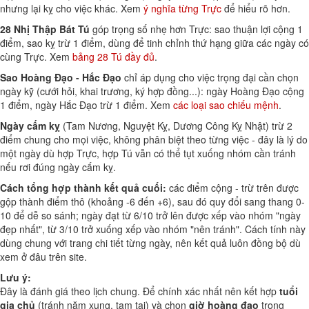
nhưng lại kỵ cho việc khác. Xem
ý nghĩa từng Trực
để hiểu rõ hơn.
28 Nhị Thập Bát Tú
góp trọng số nhẹ hơn Trực: sao thuận lợi cộng 1
điểm, sao kỵ trừ 1 điểm, dùng để tinh chỉnh thứ hạng giữa các ngày có
cùng Trực. Xem
bảng 28 Tú đầy đủ
.
Sao Hoàng Đạo - Hắc Đạo
chỉ áp dụng cho việc trọng đại cần chọn
ngày kỹ (cưới hỏi, khai trương, ký hợp đồng...): ngày Hoàng Đạo cộng
1 điểm, ngày Hắc Đạo trừ 1 điểm. Xem
các loại sao chiếu mệnh
.
Ngày cấm kỵ
(Tam Nương, Nguyệt Kỵ, Dương Công Kỵ Nhật) trừ 2
điểm chung cho mọi việc, không phân biệt theo từng việc - đây là lý do
một ngày dù hợp Trực, hợp Tú vẫn có thể tụt xuống nhóm cần tránh
nếu rơi đúng ngày cấm kỵ.
Cách tổng hợp thành kết quả cuối:
các điểm cộng - trừ trên được
gộp thành điểm thô (khoảng -6 đến +6), sau đó quy đổi sang thang 0-
10 để dễ so sánh; ngày đạt từ 6/10 trở lên được xếp vào nhóm "ngày
đẹp nhất", từ 3/10 trở xuống xếp vào nhóm "nên tránh". Cách tính này
dùng chung với trang chi tiết từng ngày, nên kết quả luôn đồng bộ dù
xem ở đâu trên site.
Lưu ý:
Đây là đánh giá theo lịch chung. Để chính xác nhất nên kết hợp
tuổi
gia chủ
(tránh năm xung, tam tai) và chọn
giờ hoàng đạo
trong