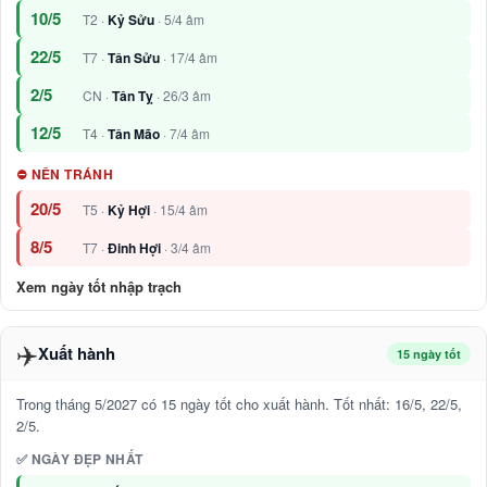
10/5
T2 ·
Kỷ Sửu
· 5/4 âm
22/5
T7 ·
Tân Sửu
· 17/4 âm
2/5
CN ·
Tân Tỵ
· 26/3 âm
12/5
T4 ·
Tân Mão
· 7/4 âm
⛔ NÊN TRÁNH
20/5
T5 ·
Kỷ Hợi
· 15/4 âm
8/5
T7 ·
Đinh Hợi
· 3/4 âm
Xem ngày tốt nhập trạch
✈️
Xuất hành
15 ngày tốt
Trong tháng 5/2027 có 15 ngày tốt cho xuất hành. Tốt nhất: 16/5, 22/5,
2/5.
✅ NGÀY ĐẸP NHẤT