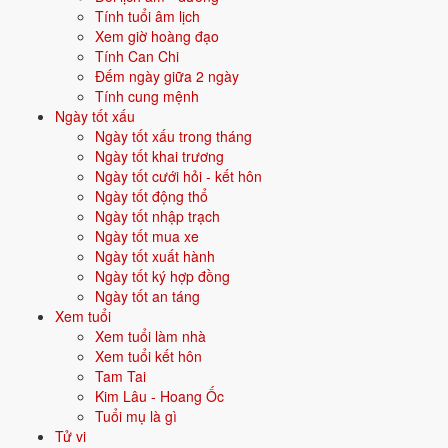
10/5
T2 ·
Kỷ Sửu
· 5/4 âm
Tính tuổi âm lịch
Xem giờ hoàng đạo
12/5
T4 ·
Tân Mão
· 7/4 âm
Tính Can Chi
Đếm ngày giữa 2 ngày
⛔ NÊN TRÁNH
Tính cung mệnh
20/5
T5 ·
Kỷ Hợi
· 15/4 âm
Ngày tốt xấu
Ngày tốt xấu trong tháng
8/5
T7 ·
Đinh Hợi
· 3/4 âm
Ngày tốt khai trương
Ngày tốt cưới hỏi - kết hôn
Xem ngày tốt khai trương
Ngày tốt động thổ
Ngày tốt nhập trạch
🏗️
Ngày tốt mua xe
Động thổ
15 ngày tốt
Ngày tốt xuất hành
Ngày tốt ký hợp đồng
Trong tháng 5/2027 có 15 ngày tốt cho động thổ. Tốt nhất: 10/5, 16/5,
Ngày tốt an táng
22/5.
Xem tuổi
Xem tuổi làm nhà
✅ NGÀY ĐẸP NHẤT
Xem tuổi kết hôn
10/5
T2 ·
Kỷ Sửu
· 5/4 âm
Tam Tai
Kim Lâu - Hoang Ốc
16/5
CN ·
Ất Mùi
· 11/4 âm
Tuổi mụ là gì
Tử vi
22/5
T7 ·
Tân Sửu
· 17/4 âm