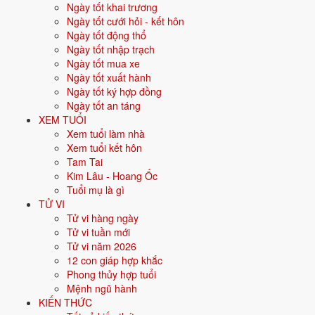
khác nhau.
Ngày tốt khai trương
Ngày tốt cưới hỏi - kết hôn
Cưới hỏi
: 12 ngày tốt ·
Khai trương
: 11 ngày tốt ·
Động thổ
:
Ngày tốt động thổ
15 ngày tốt ·
Nhập trạch
: 15 ngày tốt ·
Xuất hành
: 15 ngày tốt ·
Ngày tốt nhập trạch
Ký hợp đồng
: 16 ngày tốt ·
Mua xe
: 15 ngày tốt ·
An táng
: 15
Ngày tốt mua xe
ngày tốt.
Ngày tốt xuất hành
Ngày tốt ký hợp đồng
Bấm vào từng ngày để xem chi tiết giờ hoàng đạo, sao, trực,
Ngày tốt an táng
việc nên - nên tránh.
XEM TUỔI
Xem tuổi làm nhà
Xem ngày tốt xấu theo tháng và
Xem tuổi kết hôn
Tam Tai
theo tuổi
Kim Lâu - Hoang Ốc
Tuổi mụ là gì
31 ngày
TỬ VI
Tử vi hàng ngày
Xem tháng
Tử vi tuần mới
Ngày sinh gia chủ (xem ngày hợp tuổi)
Tử vi năm 2026
Xem
12 con giáp hợp khắc
Chọn một tháng bất kỳ để xem ngày tốt - ngày xấu, hoặc nhập ngày
Phong thủy hợp tuổi
sinh để biết ngày nào hợp tuổi gia chủ.
Mệnh ngũ hành
KIẾN THỨC