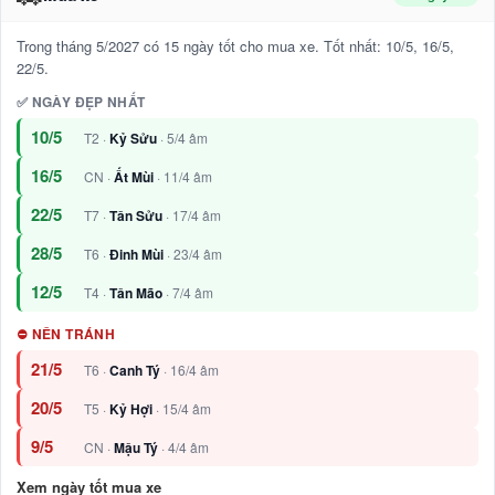
Trong tháng 5/2027 có 15 ngày tốt cho mua xe. Tốt nhất: 10/5, 16/5,
22/5.
✅ NGÀY ĐẸP NHẤT
10/5
T2 ·
Kỷ Sửu
· 5/4 âm
16/5
CN ·
Ất Mùi
· 11/4 âm
22/5
T7 ·
Tân Sửu
· 17/4 âm
28/5
T6 ·
Đinh Mùi
· 23/4 âm
12/5
T4 ·
Tân Mão
· 7/4 âm
⛔ NÊN TRÁNH
21/5
T6 ·
Canh Tý
· 16/4 âm
20/5
T5 ·
Kỷ Hợi
· 15/4 âm
9/5
CN ·
Mậu Tý
· 4/4 âm
Xem ngày tốt mua xe