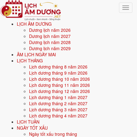
Toggle
navigat
LỊCH ÂM DƯƠNG
Trang chủ
Dương lịch năm 2026
Xem ngày tốt xấu
Dương lịch năm 2027
Tháng 5/2027
Dương lịch năm 2028
Dương lịch năm 2029
Xem ngày tốt xấu tháng 5
ÂM LỊCH NGÀY MAI
LỊCH THÁNG
năm 2027
Lịch dương tháng 8 năm 2026
Lịch dương tháng 9 năm 2026
Lịch dương tháng 10 năm 2026
Tổng quan
ngày tốt - ngày xấu tháng 5/2027
cho 8 việc quan trọng:
Lịch dương tháng 11 năm 2026
cưới hỏi, khai trương, động thổ, nhập trạch, xuất hành, ký hợp đồng,
Lịch dương tháng 12 năm 2026
mua xe, an táng. Mỗi ngày được chấm điểm tổng hợp từ
Hoàng Đạo,
Lịch dương tháng 1 năm 2027
12 Trực, 28 Nhị Thập Bát Tú
và ngày cấm kỵ; ngày điểm cao mới
Lịch dương tháng 2 năm 2027
được xếp vào danh sách ngày tốt cho từng việc. Có thể chọn xem theo
Lịch dương tháng 3 năm 2027
tháng bất kỳ, hoặc
xem ngày tốt xấu theo tuổi
bằng cách nhập ngày
Lịch dương tháng 4 năm 2027
sinh để lọc ngày hợp tuổi gia chủ.
LỊCH TUẦN
NGÀY TỐT XẤU
Từ
1/5/2027
đến
31/5/2027
(31 ngày), mỗi việc có số ngày đẹp
Ngày tốt xấu trong tháng