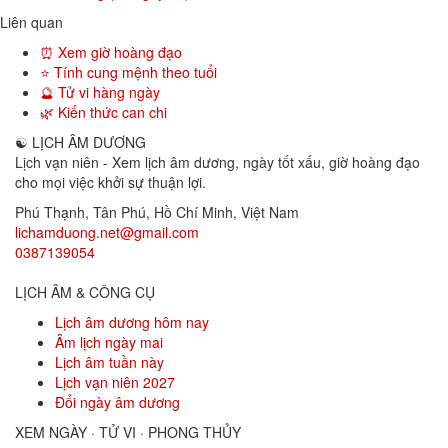
Liên quan
⏰ Xem giờ hoàng đạo
⭐ Tính cung mệnh theo tuổi
🔮 Tử vi hàng ngày
🌿 Kiến thức can chi
☯
LỊCH ÂM DƯƠNG
Lịch vạn niên - Xem lịch âm dương, ngày tốt xấu, giờ hoàng đạo
cho mọi việc khởi sự thuận lợi.
Phú Thạnh, Tân Phú
,
Hồ Chí Minh
,
Việt Nam
lichamduong.net@gmail.com
0387139054
LỊCH ÂM & CÔNG CỤ
Lịch âm dương hôm nay
Âm lịch ngày mai
Lịch âm tuần này
Lịch vạn niên 2027
Đổi ngày âm dương
XEM NGÀY · TỬ VI · PHONG THỦY