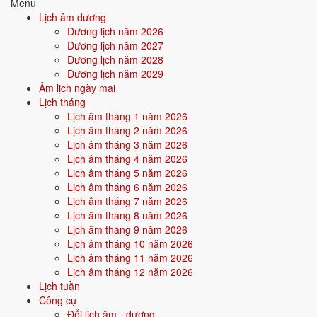
Menu
⛔ NÊN TRÁNH
Lịch âm dương
Dương lịch năm 2026
20/5
T5 ·
Kỷ Hợi
· 15/4 âm
Dương lịch năm 2027
Dương lịch năm 2028
8/5
T7 ·
Đinh Hợi
· 3/4 âm
Dương lịch năm 2029
3/5
T2 ·
Nhâm Ngọ
· 27/3 âm
Âm lịch ngày mai
Lịch tháng
Xem ngày tốt cưới hỏi
Lịch âm tháng 1 năm 2026
Lịch âm tháng 2 năm 2026
Lịch âm tháng 3 năm 2026
🏪
Khai trương
11 ngày tốt
Lịch âm tháng 4 năm 2026
Lịch âm tháng 5 năm 2026
Lịch âm tháng 6 năm 2026
Trong tháng 5/2027 có 11 ngày tốt cho khai trương. Tốt nhất: 16/5, 22/5,
Lịch âm tháng 7 năm 2026
5/5.
Lịch âm tháng 8 năm 2026
✅ NGÀY ĐẸP NHẤT
Lịch âm tháng 9 năm 2026
Lịch âm tháng 10 năm 2026
16/5
CN ·
Ất Mùi
· 11/4 âm
Lịch âm tháng 11 năm 2026
22/5
T7 ·
Tân Sửu
· 17/4 âm
Lịch âm tháng 12 năm 2026
Lịch tuần
5/5
T4 ·
Giáp Thân
· 29/3 âm
Công cụ
Đổi lịch âm - dương