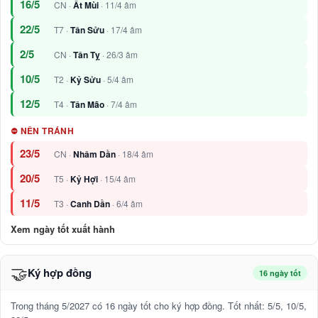
16/5
CN ·
Ất Mùi
· 11/4 âm
22/5
T7 ·
Tân Sửu
· 17/4 âm
2/5
CN ·
Tân Tỵ
· 26/3 âm
10/5
T2 ·
Kỷ Sửu
· 5/4 âm
12/5
T4 ·
Tân Mão
· 7/4 âm
⛔ NÊN TRÁNH
23/5
CN ·
Nhâm Dần
· 18/4 âm
20/5
T5 ·
Kỷ Hợi
· 15/4 âm
11/5
T3 ·
Canh Dần
· 6/4 âm
Xem ngày tốt xuất hành
🤝
Ký hợp đồng
16 ngày tốt
Trong tháng 5/2027 có 16 ngày tốt cho ký hợp đồng. Tốt nhất: 5/5, 10/5,