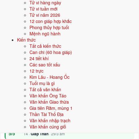
Tử vi hàng ngày
12/5
Tử vi tuần mới
T4 ·
Tân Mão
· 7/4 âm
Tử vi năm 2026
28/5
T6 ·
Đinh Mùi
· 23/4 âm
12 con giáp hợp khắc
Phong thủy hợp tuổi
⛔ NÊN TRÁNH
Mệnh ngũ hành
Kiến thức
21/5
T6 ·
Canh Tý
· 16/4 âm
Tất cả kiến thức
20/5
Can chi (60 hoa giáp)
T5 ·
Kỷ Hợi
· 15/4 âm
24 tiết khí
9/5
CN ·
Mậu Tý
· 4/4 âm
Các sao tốt xấu
12 trực
Xem ngày tốt động thổ
Kim Lâu - Hoang Ốc
Tuổi mụ là gì
Tất cả văn khấn
🏡
Nhập trạch
15 ngày tốt
Văn khấn Ông Táo
Văn khấn Giao thừa
Gia tiên Rằm, mùng 1
Trong tháng 5/2027 có 15 ngày tốt cho nhập trạch. Tốt nhất: 5/5, 10/5,
Thần Tài Thổ Địa
22/5.
Văn khấn nhập trạch
✅ NGÀY ĐẸP NHẤT
Văn khấn cúng giỗ
5/5
T4 ·
Giáp Thân
· 29/3 âm