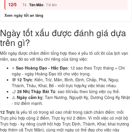
12/5
T4 ·
Tân Mão
· 7/4 âm
Xem ngày tốt an táng
Ngày tốt xấu được đánh giá dựa
trên gì?
Mỗi ngày được chấm điểm tổng hợp theo 4 yếu tố cốt lõi của lịch vạn
niên, sau đó so với tiêu chí riêng của từng việc:
⭐
Sao Hoàng Đạo - Hắc Đạo
: 12 sao theo Trực tháng × Chi
ngày - ngày Hoàng Đạo tốt cho việc trọng.
🧭
12 Trực
: Kiến, Trừ, Mãn, Bình, Định, Chấp, Phá, Nguy,
Thành, Thâu, Khai, Bế - mỗi trực hợp/kỵ việc khác nhau.
🌙
28 Nhị Thập Bát Tú
: sao tốt/xấu theo từng việc cụ thể.
⚠️
Ngày cấm kỵ
: Tam Nương, Nguyệt Kỵ, Dương Công Kỵ Nhật
- trừ điểm mạnh.
12 Trực
là yếu tố có trọng số cao nhất trong cách chấm điểm: mỗi
Trực phù hợp cộng 2 điểm, Trực kỵ trừ 2 điểm. Vì mỗi việc có một bộ
Trực hợp - kỵ riêng (cưới hỏi hợp Trực Định, Thành, Khai; khai trương
hợp thêm cả Trực Mãn), cùng một ngày có thể đẹp cho việc này