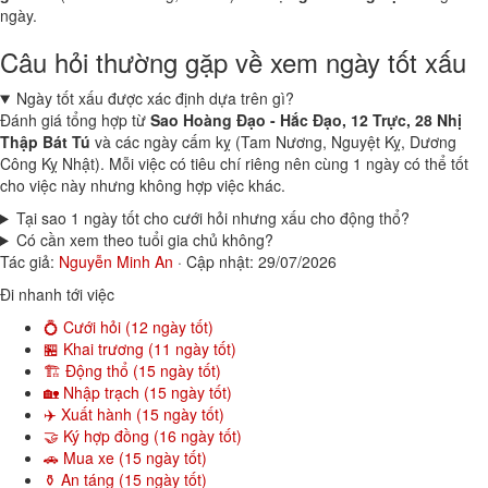
ngày.
Câu hỏi thường gặp về xem ngày tốt xấu
Ngày tốt xấu được xác định dựa trên gì?
Đánh giá tổng hợp từ
Sao Hoàng Đạo - Hắc Đạo, 12 Trực, 28 Nhị
Thập Bát Tú
và các ngày cấm kỵ (Tam Nương, Nguyệt Kỵ, Dương
Công Kỵ Nhật). Mỗi việc có tiêu chí riêng nên cùng 1 ngày có thể tốt
cho việc này nhưng không hợp việc khác.
Tại sao 1 ngày tốt cho cưới hỏi nhưng xấu cho động thổ?
Có cần xem theo tuổi gia chủ không?
Tác giả:
Nguyễn Minh An
·
Cập nhật: 29/07/2026
Đi nhanh tới việc
💍 Cưới hỏi (12 ngày tốt)
🏪 Khai trương (11 ngày tốt)
🏗️ Động thổ (15 ngày tốt)
🏡 Nhập trạch (15 ngày tốt)
✈️ Xuất hành (15 ngày tốt)
🤝 Ký hợp đồng (16 ngày tốt)
🚗 Mua xe (15 ngày tốt)
⚱️ An táng (15 ngày tốt)