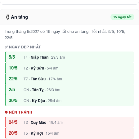
⚱️
An táng
15 ngày tốt
Trong tháng 5/2027 có 15 ngày tốt cho an táng. Tốt nhất: 5/5, 10/5,
22/5.
✅ NGÀY ĐẸP NHẤT
5/5
T4 ·
Giáp Thân
· 29/3 âm
10/5
T2 ·
Kỷ Sửu
· 5/4 âm
22/5
T7 ·
Tân Sửu
· 17/4 âm
2/5
CN ·
Tân Tỵ
· 26/3 âm
30/5
CN ·
Kỷ Dậu
· 25/4 âm
⛔ NÊN TRÁNH
24/5
T2 ·
Quý Mão
· 19/4 âm
20/5
T5 ·
Kỷ Hợi
· 15/4 âm