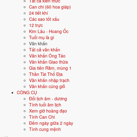
Ngày tốt tháng 5/2027 theo từng
Tất cả kiến thức
Can chi (60 hoa giáp)
việc
24 tiết khí
Các sao tốt xấu
8 việc
12 trực
Mỗi việc dưới đây được xếp hạng ngày đẹp riêng theo tiêu chí phù
Kim Lâu - Hoang Ốc
hợp; bấm vào thẻ để xem ngày tốt nhất và ngày nên tránh cho từng
Tuổi mụ là gì
việc.
Văn khấn
Tất cả văn khấn
💍
Cưới hỏi
12 ngày tốt
Văn khấn Ông Táo
Văn khấn Giao thừa
Gia tiên Rằm, mùng 1
Trong tháng 5/2027 có 12 ngày tốt cho cưới hỏi. Tốt nhất: 5/5, 22/5, 2/5.
Thần Tài Thổ Địa
✅ NGÀY ĐẸP NHẤT
Văn khấn nhập trạch
Văn khấn cúng giỗ
5/5
T4 ·
Giáp Thân
· 29/3 âm
CÔNG CỤ
Đổi lịch âm - dương
22/5
T7 ·
Tân Sửu
· 17/4 âm
Tính tuổi âm lịch
2/5
CN ·
Tân Tỵ
· 26/3 âm
Xem giờ hoàng đạo
Tính Can Chi
10/5
T2 ·
Kỷ Sửu
· 5/4 âm
Đếm ngày giữa 2 ngày
Tính cung mệnh
12/5
T4 ·
Tân Mão
· 7/4 âm