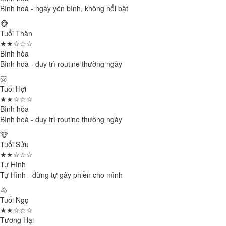
Bình hoà - ngày yên bình, không nổi bật
🐵
Tuổi Thân
★★☆☆☆
Bình hòa
Bình hoà - duy trì routine thường ngày
🐷
Tuổi Hợi
★★☆☆☆
Bình hòa
Bình hoà - duy trì routine thường ngày
🐮
Tuổi Sửu
★★☆☆☆
Tự Hình
Tự Hình - đừng tự gây phiền cho mình
🐴
Tuổi Ngọ
★★☆☆☆
Tương Hại