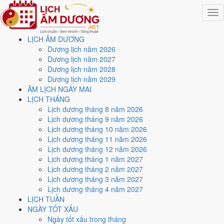
Togg
navig
LỊCH ÂM DƯƠNG
Trang chủ
Dương lịch năm 2026
Lịch năm 2026
Dương lịch năm 2027
Tháng 7/2026
Dương lịch năm 2028
Ngày 2/7/2026 (Đinh Sửu)
Dương lịch năm 2029
ÂM LỊCH NGÀY MAI
Xem ngày
2/7/2026
dương
LỊCH THÁNG
Lịch dương tháng 8 năm 2026
lịch - Ngày 18/5 âm lịch
Lịch dương tháng 9 năm 2026
Lịch dương tháng 10 năm 2026
(Đinh Sửu) tốt hay xấu?
Lịch dương tháng 11 năm 2026
Lịch dương tháng 12 năm 2026
Lịch dương tháng 1 năm 2027
Ngày 2/7/2026 dương lịch (Thứ Năm) là ngày 18/5/2026 âm lịch
,
Lịch dương tháng 2 năm 2027
tức ngày
Đinh Sửu
- Can sinh Chi, Trực Nguy, Sao Đẩu, nạp âm Giản
Lịch dương tháng 3 năm 2027
Hạ Thủy. Tổng hòa, đây là
Ngày Bình Hòa
với điểm trung bình
5.1/10
Lịch dương tháng 4 năm 2027
cho các việc quan trọng. Giờ Hoàng Đạo trong ngày:
Dần, Mão, Tỵ,
LỊCH TUẦN
Thân, Tuất, Hợi
.
NGÀY TỐT XẤU
Ngày Dương
Ngày tốt xấu trong tháng