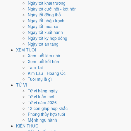
Thứ Năm
Ngày tốt khai trương
Ngày Âm
Ngày tốt cưới hỏi - kết hôn
Tháng 7 năm 2026
Ngày tốt động thổ
2
Ngày tốt nhập trạch
Tháng 5 âm năm 2026
Ngày tốt mua xe
18
Ngày tốt xuất hành
Tiết Hạ Chí
Ngày tốt ký hợp đồng
Giờ
Ngày tốt an táng
Canh Tý
XEM TUỔI
Ngày 18
Xem tuổi làm nhà
Đinh Sửu
Xem tuổi kết hôn
Tháng 5
Tam Tai
Giáp Ngọ
Kim Lâu - Hoang Ốc
Năm 2026
Tuổi mụ là gì
Bính Ngọ
TỬ VI
Tử vi hàng ngày
Ngày Đinh Sửu có Trực
Nguy
(ngày nguy hiểm, đầy biến động) nhưng
Tử vi tuần mới
gặp Sao
Bảo Quang (Thiên Đức) hoàng đạo
. Điểm trung bình 7 việc
Tử vi năm 2026
chính
5.1/10
nên đây là
Ngày Bình Hòa
, phù hợp với công việc
12 con giáp hợp khắc
thường ngày.
Phong thủy hợp tuổi
Mệnh ngũ hành
Tuổi
Tỵ, Dậu, Tý
hợp ngày; tuổi
Mùi
nên thận trọng (Lục Xung).
KIẾN THỨC