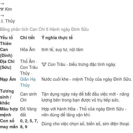
→
⚒ Kim
→
💧 Thủy
Bảng phân tích Can Chi 5 Hành ngày Đinh Sửu
Yếu tố
Chi tiết
Ý nghĩa thực tế
Thiên
Can
Hỏa
Âm
tinh tế, suy tư, nội tâm
(Đinh)
Địa Chi
Thổ
Âm ·
🐮 Con Trâu - biểu trưng đặc tính ngày.
(Sửu)
Con Trâu
Thủy
·
Nạp Âm
Giản Hạ
Nước cuối khe - mệnh Thủy của ngày Đinh Sửu.
Thủy
Tương
Can sinh
Tận dụng ngày này để bắt đầu việc mới - năng
sinh /
Chi
lượng bên trong bạn được vũ trụ tiếp sức.
khắc
Màu hợp
Đỏ
Vàng
Hợp với hành Hỏa - Thổ của ngày Đinh Sửu -
mệnh
đất
nên dùng để tăng vận khí.
Con số
0, 2, 5, 7,
Dùng cho việc chọn số, biển số, sim điện thoại.
may mắn
8, 9