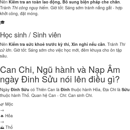
Nên
Kiểm tra an toàn lao động, Bổ sung biện pháp che chắn
.
Tránh
Thi công nguy hiểm
. Giờ tốt: Sáng sớm tránh nắng gắt - hợp
khởi công, đặt móng.
🎓
Học sinh / Sinh viên
Nên
Kiểm tra sức khoẻ trước kỳ thi, Xin nghỉ nếu cần
. Tránh
Thi
cử lớn
. Giờ tốt: Sáng sớm cho việc học mới, đêm khuya cho ôn tập
sâu.
Can Chi, Ngũ hành và Nạp Âm
ngày Đinh Sửu nói lên điều gì?
Ngày
Đinh Sửu
có Thiên Can là
Đinh
thuộc hành
Hỏa
, Địa Chi là
Sửu
thuộc hành
Thổ
. Quan hệ Can - Chi:
Can sinh Chi
.
🌿 Mộc
→
🔥 Hỏa
→
⛰ Thổ