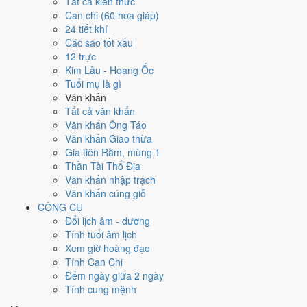
Ngày 2/7/2026 tốt hay xấu cho
Tất cả kiến thức
Can chi (60 hoa giáp)
việc gì?
24 tiết khí
Các sao tốt xấu
12 trực
Ngày 2/7/2026 đạt
5.1/10
trung bình cho 7 việc chính: cao nhất là
Đào
Kim Lâu - Hoang Ốc
giếng - mở mương (7/10)
, thấp nhất là
Mua xe - tậu xe (4/10)
. Trực
Tuổi mụ là gì
Nguy (ngày nguy hiểm, đầy biến động) nhưng gặp Sao Bảo Quang
Văn khấn
(Thiên Đức) hoàng đạo nên điểm từng việc chênh nhau như bảng
Tất cả văn khấn
dưới.
Văn khấn Ông Táo
💍
Cưới hỏi - đính hôn
Văn khấn Giao thừa
6
/10
Tốt
Gia tiên Rằm, mùng 1
Cưới hỏi - đính hôn hôm nay ở
mức tốt (6/10)
nhờ hợp
Ngày
Thần Tài Thổ Địa
Hoàng Đạo
.
Văn khấn nhập trạch
Văn khấn cúng giỗ
Cách tính ngày tốt
CÔNG CỤ
🏪
Khai trương - mở cửa hàng
Đổi lịch âm - dương
6
/10
Tốt
Tính tuổi âm lịch
Khai trương - mở cửa hàng hôm nay ở
mức tốt (6/10)
nhờ hợp
Xem giờ hoàng đạo
Ngày Hoàng Đạo
.
Tính Can Chi
Cách tính ngày tốt
Đếm ngày giữa 2 ngày
🤝
Ký hợp đồng - giao ước
Tính cung mệnh
4
/10
Trung bình