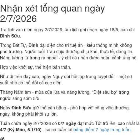
Nhận xét tổng quan ngày
2/7/2026
Tra lịch vạn niên ngày 2/7/2026, âm lịch ghi nhận ngày 18/5, can chi
Đinh Sửu
.
Trong Bát Tự,
Đinh
đại diện cho trí tuệ ẩn - kiểu thông minh không
phô trương. Người tuổi Trâu chịu thương chịu khó, thực tế, đáng tin.
Năng lượng từ trong ra ngoài - ý chí cá nhân được hoàn cảnh ủng hộ.
Hợp việc khởi sự, thể hiện bản thân.
Như đi trên dây cao, ngày Nguy đòi hỏi tập trung tuyệt đối - một sơ
suất nhỏ có thể đổi cả cục diện.
Tháng Năm âm - mùa của lửa và năng lượng. "Diệt sâu bọ" trong
người sáng sớm 5/5.
Ngày
Đinh Sửu
giữ thế cân bằng - phù hợp với công việc thường
ngày, không phải khởi sự lớn.
Tuần chứa ngày 2/7/2026 có
0/7 ngày
đạt mức Tốt trở lên, cao nhất là
4/7 (Kỷ Mão, 6.1/10)
- so cả tuần tại
bảng điểm 7 ngày trong tuần
.
🌾