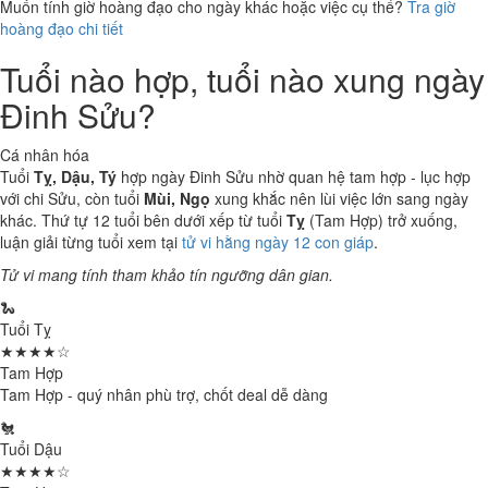
Muốn tính giờ hoàng đạo cho ngày khác hoặc việc cụ thể?
Tra giờ
hoàng đạo chi tiết
Tuổi nào hợp, tuổi nào xung ngày
Đinh Sửu?
Cá nhân hóa
Tuổi
Tỵ, Dậu, Tý
hợp ngày Đinh Sửu nhờ quan hệ tam hợp - lục hợp
với chi Sửu, còn tuổi
Mùi, Ngọ
xung khắc nên lùi việc lớn sang ngày
khác. Thứ tự 12 tuổi bên dưới xếp từ tuổi
Tỵ
(Tam Hợp) trở xuống,
luận giải từng tuổi xem tại
tử vi hằng ngày 12 con giáp
.
Tử vi mang tính tham khảo tín ngưỡng dân gian.
🐍
Tuổi Tỵ
★★★★☆
Tam Hợp
Tam Hợp - quý nhân phù trợ, chốt deal dễ dàng
🐔
Tuổi Dậu
★★★★☆