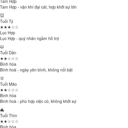
Tam Hợp
Tam Hợp - vận khí đại cát, hợp khởi sự lớn
🐭
Tuổi Tý
★★★☆☆
Lục Hợp
Lục Hợp - quý nhân ngầm hỗ trợ
🐯
Tuổi Dần
★★☆☆☆
Bình hòa
Bình hoà - ngày yên bình, không nổi bật
🐰
Tuổi Mão
★★☆☆☆
Bình hòa
Bình hoà - phù hợp việc cũ, không khởi sự
🐲
Tuổi Thìn
★★☆☆☆
Bình hòa