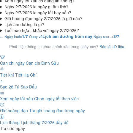
Xem ngày tốt xấu có đáng tin không?
Ngày 2/7/2026 là ngày gì âm lịch?
Ngày 2/7/2026 là ngày tốt hay xấu?
Giờ hoàng đạo ngày 2/7/2026 là giờ nào?
Lịch âm dương là gì?
Tuổi nào hợp - khắc với ngày 2/7/2026?
1/7
Lịch âm dương hôm nay
3/7
← Ngày trước
Quay về
Ngày sau →
Phát hiện thông tin chưa chính xác trong ngày này?
Báo lỗi dữ liệu
🐮
Can chi ngày
Can chi Đinh Sửu
🌞
Tiết khí
Tiết Hạ Chí
⭐
Sao 28 Tú
Sao Đẩu
📅
Xem ngày tốt xấu
Chọn ngày tốt theo việc
🕐
Giờ hoàng đạo
Tra giờ hoàng đạo trong ngày
🗓️
Lịch tháng
Lịch tháng 7/2026 đầy đủ
Tra cứu ngày