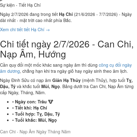
Sự kiện - Tiết Hạ Chí
Ngày 2/7/2026 đang trong tiết
Hạ Chí
(21/6/2026 - 7/7/2026) - Ngày
dài nhất - mặt trời cao nhất phía Bắc.
Xem chi tiết tiết Hạ Chí →
Chi tiết ngày 2/7/2026 - Can Chi,
Nạp Âm, Hướng
Cần quy đổi một mốc khác sang ngày âm thì dùng
công cụ đổi ngày
âm dương
, chẳng hạn khi tra ngày giỗ hay ngày sinh theo âm lịch.
Ngày Đinh Sửu có nạp âm
Giản Hạ Thủy
(mệnh Thủy), hợp tuổi
Tỵ,
Dậu, Tý
và khắc tuổi
Mùi, Ngọ
. Bảng dưới tra Can Chi, Nạp Âm từng
cấp Ngày, Tháng, Năm.
•
Ngày con:
Trâu 🐮
•
Tiết khí:
Hạ Chí
•
Tuổi hợp:
Tỵ, Dậu, Tý
•
Tuổi khắc:
Mùi, Ngọ
Can Chi - Nạp Âm Ngày Tháng Năm