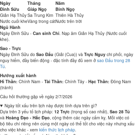
Ngày
Tháng
Năm
Đinh Sửu
Giáp Ngọ
Bính Ngọ
Giản Hạ Thủy
Sa Trung Kim
Thiên Hà Thủy
Nước cuối khe
Vàng trong cát
Nước trên trời
Ngũ Hành
Ngày Đinh Sửu -
Can sinh Chi
. Nạp âm Giản Hạ Thủy (Nước cuối
khe).
Sao - Trực
Ngày Đinh Sửu do
Sao Đẩu
(Giải (Cua)) và
Trực Nguy
chi phối, ngày
nguy hiểm, đầy biến động - đặc tính đầy đủ xem ở
sao Đẩu trong 28
Tú
.
Hướng xuất hành
Hỉ Thần:
Chính Nam -
Tài Thần:
Chính Tây -
Hạc Thần:
Đông Nam
(tránh)
Câu hỏi thường gặp về ngày 2/7/2026
Ngày tốt xấu trên lịch này được tính dựa trên gì?
Dựa trên 3 yếu tố lịch pháp:
12 Trực
(trọng số cao nhất),
Sao 28 Tú
và
Hoàng Đạo - Hắc Đạo
, cộng thêm các ngày cấm kỵ. Mỗi việc có
bộ tiêu chí riêng nên cùng một ngày có thể tốt cho việc này nhưng xấu
cho việc khác - xem
kiến thức lịch pháp
.