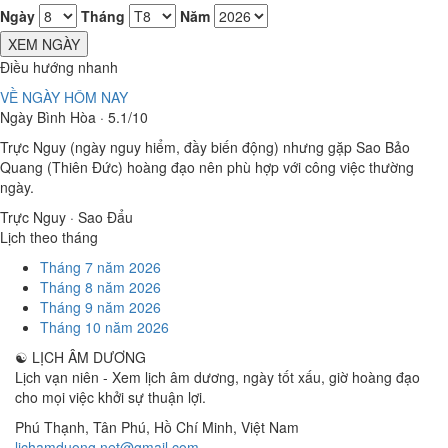
Ngày
Tháng
Năm
XEM NGÀY
Điều hướng nhanh
VỀ NGÀY HÔM NAY
Ngày Bình Hòa · 5.1/10
Trực Nguy (ngày nguy hiểm, đầy biến động) nhưng gặp Sao Bảo
Quang (Thiên Đức) hoàng đạo nên phù hợp với công việc thường
ngày.
Trực Nguy · Sao Đẩu
Lịch theo tháng
Tháng 7 năm 2026
Tháng 8 năm 2026
Tháng 9 năm 2026
Tháng 10 năm 2026
☯
LỊCH ÂM DƯƠNG
Lịch vạn niên - Xem lịch âm dương, ngày tốt xấu, giờ hoàng đạo
cho mọi việc khởi sự thuận lợi.
Phú Thạnh, Tân Phú
,
Hồ Chí Minh
,
Việt Nam
lichamduong.net@gmail.com