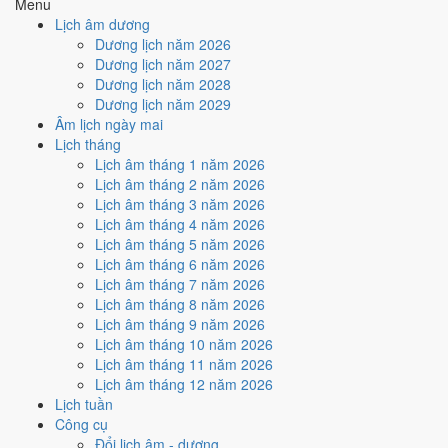
Menu
Ký hợp đồng - giao ước hôm nay ở
mức trung bình (4/10)
nhờ
Lịch âm dương
hợp
Ngày Hoàng Đạo
, nhưng Trực Nguy kéo giảm điểm.
Dương lịch năm 2026
Cách tính ngày tốt
Dương lịch năm 2027
🏗️
Động thổ - khởi công
Dương lịch năm 2028
4
/10
Trung bình
Dương lịch năm 2029
Động thổ - khởi công hôm nay ở
mức trung bình (4/10)
nhờ
Âm lịch ngày mai
hợp
Ngày Hoàng Đạo
, nhưng Trực Nguy kéo giảm điểm.
Lịch tháng
Lịch âm tháng 1 năm 2026
Cách tính ngày tốt
Lịch âm tháng 2 năm 2026
🏡
Nhập trạch - vào nhà mới
Lịch âm tháng 3 năm 2026
6
/10
Tốt
Lịch âm tháng 4 năm 2026
Nhập trạch - vào nhà mới hôm nay ở
mức tốt (6/10)
nhờ hợp
Lịch âm tháng 5 năm 2026
Ngày Hoàng Đạo
.
Lịch âm tháng 6 năm 2026
Cách tính ngày tốt
Lịch âm tháng 7 năm 2026
🚗
Mua xe - tậu xe
Lịch âm tháng 8 năm 2026
4
/10
Trung bình
Lịch âm tháng 9 năm 2026
Mua xe - tậu xe hôm nay ở
mức trung bình (4/10)
nhờ hợp
Lịch âm tháng 10 năm 2026
Ngày Hoàng Đạo
, nhưng Trực Nguy kéo giảm điểm.
Lịch âm tháng 11 năm 2026
Lịch âm tháng 12 năm 2026
Cách tính ngày tốt
Lịch tuần
✈️
Xuất hành - đi xa
Công cụ
6
/10
Tốt
Đổi lịch âm - dương
Xuất hành - đi xa hôm nay ở
mức tốt (6/10)
nhờ hợp
Ngày